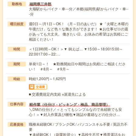
福岡県三井郡
勤務地
大堰駅からバイク・車---分／本郷(福岡県)駅からバイク・車--
-分
週0日～/月1日～OK！ （月～日のあいだ） ★「火曜と木曜の
曜日頻度
午後だけ」など色々な働き方ができます！ ★お仕事ゼロの週
があっても大丈夫。 働きたい日、お休みの希望はお気軽にご
相談ください！
＜1日3時間～OK！＞▼ 例えば… ▼15:00～18:0015:00～
時間
22:0017:00～22:…
単発1日～！ ★勤務開始日や期間はお気軽にご相談くださ
期間
い！ ＃8月～ ＃9月～
時給1,200円～1,625円
時給
交通費
■ 交通費規定内支給 ※派遣先による
軽作業（仕分け・ピッキング・検品、商品管理）
仕事内容
＼DMの仕分け／＜とってもシンプルなので未経験でも安
心！＞▼封入作業及び梱包▼雑誌や書籍などの仕分け…
職種未経験OK / ブランクOK / パソコンスキル不要 / 英語力不
応募資格
要
▼未経験OK！（副業歓迎☆）▼高校生不可▼携帯電話をお