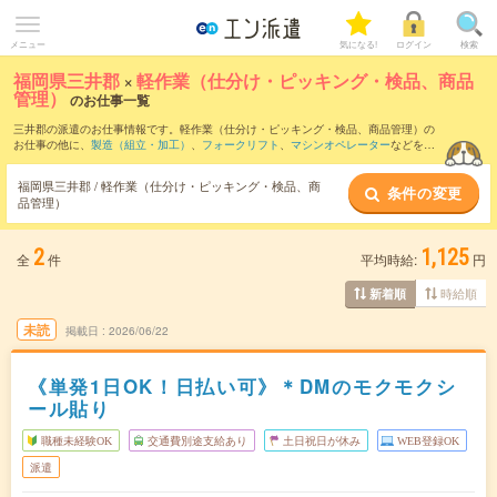
メニュー
気になる!
ログイン
検索
福岡県三井郡
×
軽作業（仕分け・ピッキング・検品、商品
管理）
のお仕事一覧
三井郡の派遣のお仕事情報です。軽作業（仕分け・ピッキング・検品、商品管理）の
お仕事の他に、
製造（組立・加工）
、
フォークリフト
、
マシンオペレーター
などを取
り揃えています。さらに、
短期
・
単発
などの期間や、
職種未経験OK
などのこだわり条
件で絞り込んでいただけます。職種辞典：
軽作業（仕分け・ピッキング・検品、商品
福岡県三井郡 / 軽作業（仕分け・ピッキング・検品、商
条件の変更
管理）のお仕事とは？とは？
品管理）
2
1,125
全
件
平均時給:
円
時給順
新着順
未読
掲載日
2026/06/22
《単発1日OK！日払い可》＊DMのモクモクシ
ール貼り
職種未経験OK
交通費別途支給あり
土日祝日が休み
WEB登録OK
派遣