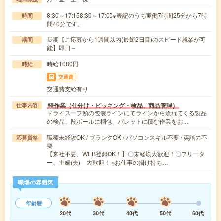
8:30～17:158:30～17:00※表記のうち実働7時間25分から7時
時間
間40分です。
長期【ご応募から1週間以内(最短2日目)のスピード就業が可
期間
能】即日～
時給1080円
時給
交通費
交通費支給有り
軽作業（仕分け・ピッキング・検品、商品管理）
仕事内容
ドライスープ類の包装ラインにてラインから流れてくる製品
の検品、段ボールに梱包、パレットに積む作業をお…
職種未経験OK / ブランクOK / パソコンスキル不要 / 英語力不
応募資格
要
【来社不要、WEB登録OK！】〇未経験大歓迎！〇フリータ
ー、主婦(夫) 大歓迎！ ※お仕事の掛け持ち…
職場の雰囲気
年齢層
20代
30代
40代
50代
60代