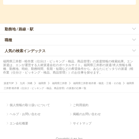
勤務地 / 路線・駅
職種
人気の検索インデックス
福岡県三井郡 - 軽作業（仕分け・ピッキング・検品、商品管理）の派遣情報の検索結果。エン
派遣は、エンが運営する人材派遣会社のポータルサイト。福岡県三井郡の派遣/求人情報を職
種、勤務地、時給、勤務時間、長期・短期などの希望条件から、あなたにピッタリの派遣（軽
作業（仕分け・ピッキング・検品、商品管理））のお仕事を探せます。
派遣TOP
九州・沖縄
福岡県
福岡県三井郡
福岡県三井郡 軽作業・物流・工場・その他
福岡県
三井郡 軽作業（仕分け・ピッキング・検品、商品管理）の派遣の仕事一覧
個人情報の取り扱いについて
ご利用規約
ヘルプ・お問い合わせ
掲載のお問い合わせ
エン会社概要
サイトマップ
Copyright © en Inc.