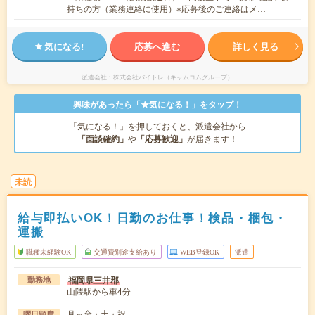
持ちの方（業務連絡に使用）※応募後のご連絡はメ…
気になる!
応募へ進む
詳しく見る
派遣会社
株式会社バイトレ（キャムコムグループ）
興味があったら「★気になる！」をタップ！
「気になる！」を押しておくと、派遣会社から
「面談確約」
や
「応募歓迎」
が届きます！
未読
給与即払いOK！日勤のお仕事！検品・梱包・
運搬
職種未経験OK
交通費別途支給あり
WEB登録OK
派遣
福岡県三井郡
勤務地
山隈駅から車4分
月～金・土・祝
曜日頻度