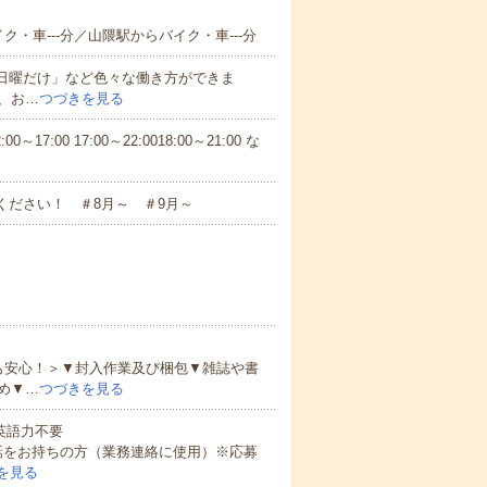
ク・車---分／山隈駅からバイク・車---分
と日曜だけ」など色々な働き方ができま
、お…
つづきを見る
7:00 17:00～22:0018:00～21:00 な
ください！ ＃8月～ ＃9月～
も安心！＞▼封入作業及び梱包▼雑誌や書
め▼…
つづきを見る
 英語力不要
話をお持ちの方（業務連絡に使用）※応募
を見る