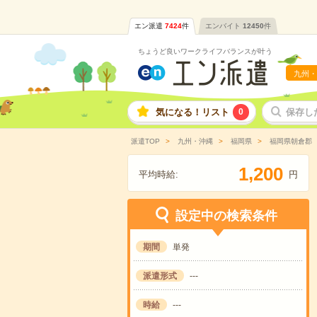
エン派遣
7424
件
エンバイト
12450
件
ちょうど良いワークライフバランスが叶う
九州・
気になる！リスト
0
保存し
派遣TOP
九州・沖縄
福岡県
福岡県朝倉郡
,
1
2
0
0
平均時給:
円
設定中の検索条件
期間
単発
派遣形式
---
時給
---