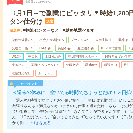
NEW
掲載日
2026/08/07
〈月1日～で副業にピッタリ＊時給1,200
タン仕分け
派遣
■物流センターなど ■勤務地選べます
派遣先
職種未経験OK
社会人未経験OK
ブランクOK
大学生歓迎
既卒第二
友達と一緒OK
OA不要
英語不要
履歴書不要
40～50代活躍
6
週1OK
平日休
土日祝のみ
朝10時以降スタート
16時前までの仕事
扶養控内
副業・WワークOK
交費支給
駅歩5分
服装自由
日払い
電話対応なし
ルーティン
ここがポイント！
＜週末の休みに…空いてる時間でちょっとだけ！＞日払
【週末×短時間でサクッとお小遣い稼ぎ！】平日は学校で忙しいし…
欲張りさんも大満足なのがコチラのお仕事！週末だけ…さらには短時
遣いを稼いで、午後からは遊びに！なんてことができるんです。もち
ん！“1日だけ”だって、“空いてるときだけ”だって良いんです！【日
かく働…
つづきを見る