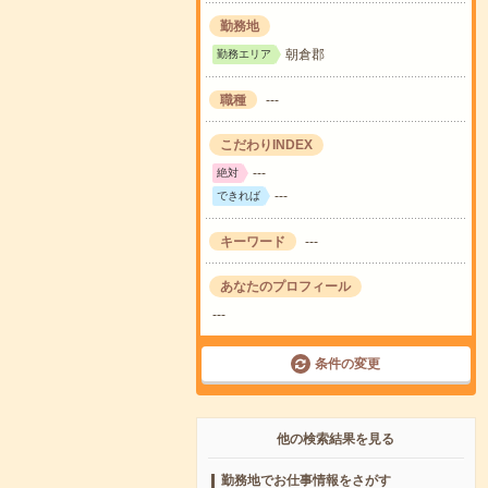
勤務地
朝倉郡
勤務エリア
職種
---
こだわりINDEX
---
絶対
---
できれば
キーワード
---
あなたのプロフィール
---
条件の変更
他の検索結果を見る
勤務地でお仕事情報をさがす