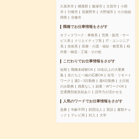
久留米市
糟屋郡
飯塚市
古賀市
小郡
市
行橋市
筑紫野市
大野城市
その他福
岡県
宗像市
職種でお仕事情報をさがす
オフィスワーク・事務系
営業・販売・サー
ビス系
クリエイティブ系
IT・エンジニア
系
技術系
医療・介護・福祉・教育系
軽
作業・物流・工場・その他
こだわりでお仕事情報をさがす
短期
職種未経験OK
10名以上の大量募
集
友だちと一緒の応募OK
在宅・リモート
ワーク
週2～3日勤務
週4日勤務
土日祝
のみ勤務
残業なし
副業・WワークOK
交通費別途支給あり
語学力が活かせる
人気のワードでお仕事情報をさがす
急募
年齢不問
財団法人
英語
書類チェ
ック
テレビ局
封入
大学