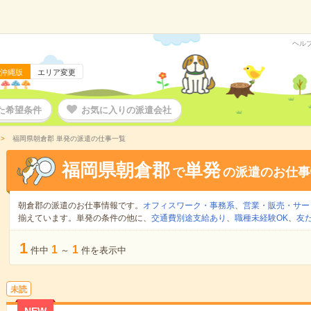
ヘル
沖縄版
エリア変更
た希望条件
お気に入りの派遣会社
福岡県朝倉郡 単発の派遣の仕事一覧
福岡県朝倉郡
単発
で
の派遣のお仕事
朝倉郡の派遣のお仕事情報です。
オフィスワーク・事務系
、
営業・販売・サー
揃えています。単発の条件の他に、
交通費別途支給あり
、
職種未経験OK
、
友
1
1
1
件中
～
件を表示中
未読