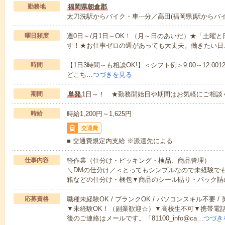
勤務地
福岡県朝倉郡
太刀洗駅からバイク・車---分／高田(福岡県)駅からバイ
曜日頻度
週0日～/月1日～OK！（月～日のあいだ）★「土曜
す！★お仕事ゼロの週があっても大丈夫。働きたい日
時間
【1日3時間～も相談OK!】＜シフト例＞9:00～12:0012:00～1
どこち…
つづきを見る
期間
単発
1日～！ ★勤務開始日や期間はお気軽にご相談
時給
時給1,200円～1,625円
交通費
■ 交通費規定内支給 ※派遣先による
仕事内容
軽作業（仕分け・ピッキング・検品、商品管理）
＼DMの仕分け／＜とってもシンプルなので未経験で
籍などの仕分け・梱包▼商品のシール貼り・パック詰
応募資格
職種未経験OK / ブランクOK / パソコンスキル不要 /
▼未経験OK！（副業歓迎☆）▼高校生不可▼携帯電
後のご連絡はメールです。「81100_info@ca…
つづき