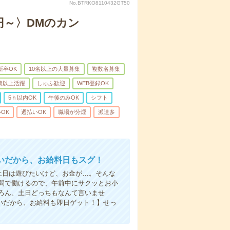
No.BTRKO8110432GT50
円～〉DMのカン
新卒OK
10名以上の大量募集
複数名募集
0歳以上活躍
しゅふ歓迎
WEB登録OK
5ｈ以内OK
午後のみOK
シフト
OK
週払いOK
職場が分煙
派遣多
いだから、お給料日もスグ！
土日は遊びたいけど、お金が…。そんな
間で働けるので、午前中にサクッとお小
ろん、土日どっちもなんて言いませ
払いだから、お給料も即日ゲット！】せっ