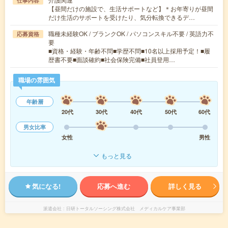
仕事内容
【昼間だけの施設で、生活サポートなど】＊お年寄りが昼間
だけ生活のサポートを受けたり、気分転換できるデ…
職種未経験OK / ブランクOK / パソコンスキル不要 / 英語力不
応募資格
要
■資格・経験・年齢不問■学歴不問■10名以上採用予定！■履
歴書不要■面談確約■社会保険完備■社員登用…
職場の雰囲気
年齢層
20代
30代
40代
50代
60代
男女比率
女性
男性
もっと見る
気になる!
応募へ進む
詳しく見る
派遣会社
日研トータルソーシング株式会社 メディカルケア事業部