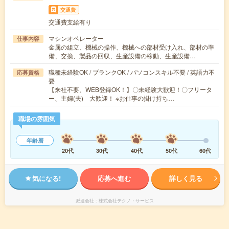
交通費
交通費支給有り
マシンオペレーター
仕事内容
金属の組立、機械の操作、機械への部材受け入れ、部材の準
備、交換、製品の回収、生産設備の稼動、生産設備…
職種未経験OK / ブランクOK / パソコンスキル不要 / 英語力不
応募資格
要
【来社不要、WEB登録OK！】〇未経験大歓迎！〇フリータ
ー、主婦(夫) 大歓迎！ ※お仕事の掛け持ち…
職場の雰囲気
年齢層
20代
30代
40代
50代
60代
気になる!
応募へ進む
詳しく見る
派遣会社
株式会社テクノ・サービス