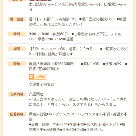
太刀洗駅から---分／高田(福岡県)駅から---分／山隈駅から---
分
週3日～（週2日～も相談OK） ■曜日固定の相談OK！ ■希望
曜日頻度
の曜日があればご相談ください！
9:00～18:00（休憩60分）■ご希望があれば下記シフトも
時間
OK！早番 7:00～16:00遅番 …
【8月中のスタートOK！急募！】2カ月～ ■ご応募から最短
期間
2～3日後に就業が可能です！
無資格未経験：時給1300円～ ■週払いOK ■扶養内OK ■
時給
日収1万400円以上
交通費
交通費全額支給
介護関連
仕事内容
≪散歩に付き添ったり、お話し相手になったり≫「え？意外
に簡単！」と思うくらい、スグできる仕事からスタ…
職種未経験OK / ブランクOK / パソコンスキル不要 / 英語力不
応募資格
要
■資格・経験・年齢不問■学歴不問■10名以上採用予定！■履
歴書不要■面談確約■社会保険完備■社員登用…