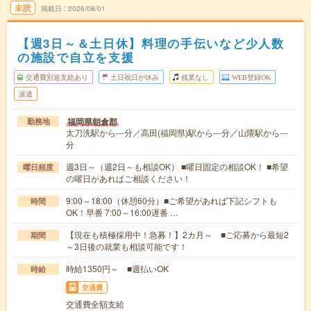
未読
掲載日
2026/08/01
【週3日～＆土日休】料理の手伝いなど少人数
の施設で自立を支援
交通費別途支給あり
土日祝日が休み
残業なし
WEB登録OK
派遣
福岡県朝倉郡
勤務地
太刀洗駅から---分／高田(福岡県)駅から---分／山隈駅から---
分
週3日～（週2日～も相談OK） ■曜日固定の相談OK！ ■希望
曜日頻度
の曜日があればご相談ください！
9:00～18:00（休憩60分）■ご希望があれば下記シフトも
時間
OK！早番 7:00～16:00遅番 …
【現在も積極採用中！急募！】2カ月～ ■ご応募から最短2
期間
～3日後の就業も相談可能です！
時給1350円～ ■週払いOK
時給
交通費
交通費全額支給