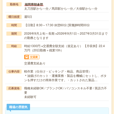
福岡県朝倉郡
勤務地
太刀洗駅から---分／馬田駅から---分／大保駅から---分
週5日
曜日頻度
【日勤】8:30～17:30 休憩60分 [実働]8時間00分
時間
2026年9月上旬～長期 ※2026年9月1日～2027年3月31日まで
期間
の勤務となります
時給1300円 ※交通費全額支給（規定あり） 【月収例】22.4
時給
万円（20日勤務＋残業10h）
交通費
交通費支給あり
軽作業（仕分け・ピッキング・検品、商品管理）
仕事内容
＊油揚げのカット・運搬業務・製品を機械にセットし、ボタ
ンを押すだけの簡単作業です。・カットされた製品…
職種未経験OK / ブランクOK / パソコンスキル不要 / 英語力不
応募資格
要
未経験可
職場の雰囲気