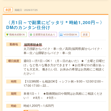
未読
掲載日
2026/07/25
〈月1日～で副業にピッタリ＊時給1,200円～〉
DMのカンタン仕分け
職種未経験OK
交通費別途支給あり
WEB登録OK
派遣
福岡県朝倉郡
勤務地
太刀洗駅からバイク・車---分／高田(福岡県)駅からバイク・
車---分／山隈駅からバイク・車---分
週0日～/月1日～OK！ （月～日のあいだ） ★「土曜と日曜だ
曜日頻度
け」など色々な働き方ができます！ ★お仕事ゼロの週があっ
ても大丈夫。 働きたい日、お休みの希望はお気軽にご相談く
ださい！
【1日3時間～も相談OK!】＜シフト例＞9:00～12:0012:00～
時間
17:00 17:00～22…
単発1日～！ ★勤務開始日や期間はお気軽にご相談くださ
期間
い！ ＃8月～ ＃9月～
時給1,200円～1,625円
時給