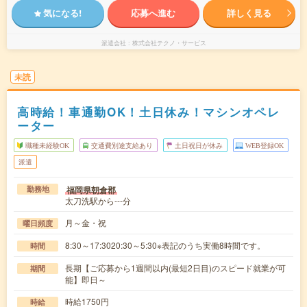
気になる!
応募へ進む
詳しく見る
派遣会社
株式会社テクノ・サービス
未読
高時給！車通勤OK！土日休み！マシンオペレ
ーター
職種未経験OK
交通費別途支給あり
土日祝日が休み
WEB登録OK
派遣
福岡県朝倉郡
勤務地
太刀洗駅から---分
月～金・祝
曜日頻度
8:30～17:3020:30～5:30※表記のうち実働8時間です。
時間
長期【ご応募から1週間以内(最短2日目)のスピード就業が可
期間
能】即日～
時給1750円
時給