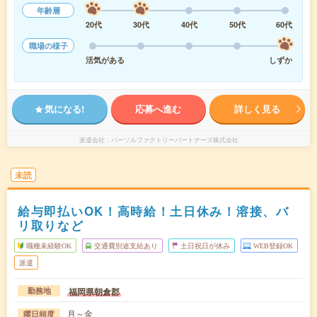
年齢層
20代
30代
40代
50代
60代
職場の様子
活気がある
しずか
気になる!
応募へ進む
詳しく見る
派遣会社
パーソルファクトリーパートナーズ株式会社
未読
給与即払いOK！高時給！土日休み！溶接、バ
リ取りなど
職種未経験OK
交通費別途支給あり
土日祝日が休み
WEB登録OK
派遣
福岡県朝倉郡
勤務地
月～金
曜日頻度