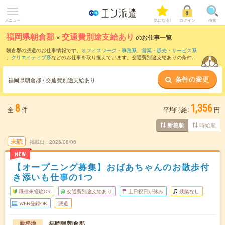
メニュー
気になる!
ログイン
検索
福岡県朝倉郡
×
交通費別途支給あり
のお仕事一覧
朝倉郡の派遣のお仕事情報です。
オフィスワーク・事務系
、
営業・販売・サービス系
、
クリエイティブ系
などのお仕事を取り揃えています。交通費別途支給ありの条件の
他に、
職種未経験OK
、
友だちと一緒の応募OK
、
週4日勤務
などのこだわり条件も取り
揃えています。
条件の変更
福岡県朝倉郡 / 交通費別途支給あり
8
1,356
全
件
平均時給:
円
時給順
新着順
未読
掲載日
2026/08/06
NEW
【オープニング募集】おばあちゃんのお散歩付
き添いも仕事の1つ
職種未経験OK
交通費別途支給あり
土日祝日が休み
残業なし
WEB登録OK
派遣
福岡県朝倉郡
勤務地