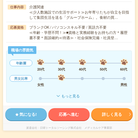
介護関連
仕事内容
≪少人数施設での生活サポート≫お年寄りたちが自立を目指
して集団生活を送る「グループホーム」。食材の買…
ブランクOK / パソコンスキル不要 / 英語力不要
応募資格
≪年齢・学歴不問！≫■資格と実務経験をお持ちの方＊履歴
書不要＊面談確約≪待遇≫・社会保険完備・社員登…
職場の雰囲気
年齢層
20代
30代
40代
50代
60代
男女比率
女性
男性
もっと見る
気になる!
応募へ進む
詳しく見る
派遣会社
日研トータルソーシング株式会社 メディカルケア事業部