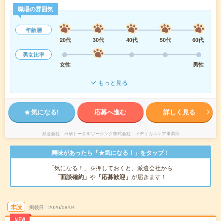
職場の雰囲気
年齢層
20代
30代
40代
50代
60代
男女比率
女性
男性
もっと見る
気になる!
応募へ進む
詳しく見る
派遣会社
日研トータルソーシング株式会社 メディカルケア事業部
興味があったら「★気になる！」をタップ！
「気になる！」を押しておくと、派遣会社から
「面談確約」
や
「応募歓迎」
が届きます！
未読
掲載日
2026/08/04
NEW