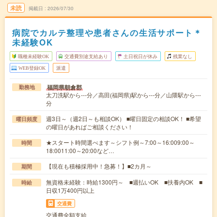
未読
掲載日
2026/07/30
病院でカルテ整理や患者さんの生活サポート＊
未経験OK
職種未経験OK
交通費別途支給あり
土日祝日が休み
残業なし
WEB登録OK
派遣
福岡県朝倉郡
勤務地
太刀洗駅から---分／高田(福岡県)駅から---分／山隈駅から---
分
週3日～（週2日～も相談OK） ■曜日固定の相談OK！ ■希望
曜日頻度
の曜日があればご相談ください！
★スタート時間選べます～シフト例～7:00～16:009:00～
時間
18:0011:00～20:00など…
【現在も積極採用中！急募！】■2カ月～
期間
無資格未経験：時給1300円～ ■週払いOK ■扶養内OK ■
時給
日収1万400円以上
交通費
交通費全額支給