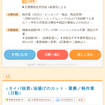
交通費
■ 交通費規定内支給 ※派遣先による
軽作業（仕分け・ピッキング・検品、商品管理）
仕事内容
＼DMの仕分け／＜とってもシンプルなので未経験でも安
心！＞▼封入作業及び梱包▼雑誌や書籍などの仕分け…
職種未経験OK / ブランクOK / パソコンスキル不要 / 英語力不
応募資格
要
▼未経験OK！（副業歓迎☆）▼高校生不可▼携帯電話をお
持ちの方（業務連絡に使用）※応募後のご連絡はメ…
気になる!
応募へ進む
詳しく見る
派遣会社
株式会社バイトレ（キャムコムグループ）
未読
<タイパ抜群>油揚げのカット・運搬／軽作業
（日勤）
職種未経験OK
交通費別途支給あり
WEB登録OK
派遣