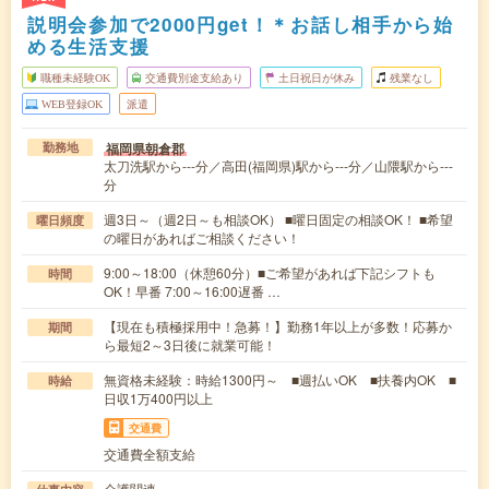
説明会参加で2000円get！＊お話し相手から始
める生活支援
職種未経験OK
交通費別途支給あり
土日祝日が休み
残業なし
WEB登録OK
派遣
福岡県朝倉郡
勤務地
太刀洗駅から---分／高田(福岡県)駅から---分／山隈駅から---
分
週3日～（週2日～も相談OK） ■曜日固定の相談OK！ ■希望
曜日頻度
の曜日があればご相談ください！
9:00～18:00（休憩60分）■ご希望があれば下記シフトも
時間
OK！早番 7:00～16:00遅番 …
【現在も積極採用中！急募！】勤務1年以上が多数！応募か
期間
ら最短2～3日後に就業可能！
無資格未経験：時給1300円～ ■週払いOK ■扶養内OK ■
時給
日収1万400円以上
交通費
交通費全額支給
介護関連