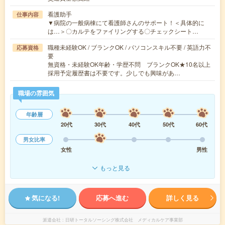
看護助手
仕事内容
▼病院の一般病棟にて看護師さんのサポート！＜具体的に
は…＞〇カルテをファイリングする〇チェックシート…
職種未経験OK / ブランクOK / パソコンスキル不要 / 英語力不
応募資格
要
無資格・未経験OK年齢・学歴不問 ブランクOK★10名以上
採用予定履歴書は不要です。少しでも興味があ…
職場の雰囲気
年齢層
20代
30代
40代
50代
60代
男女比率
女性
男性
もっと見る
気になる!
応募へ進む
詳しく見る
派遣会社
日研トータルソーシング株式会社 メディカルケア事業部