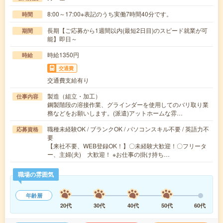
8:00～17:00※表記のうち実働7時間40分です。
時間
長期【ご応募から1週間以内(最短2日目)のスピード就業が可
期間
能】即日～
時給1350円
時給
交通費
交通費支給有り
製造（組立・加工）
仕事内容
鋼製階段の溶接作業、グラインダーを使用してのバリ取り業
務などをお願いします。(派遣)アットホームな雰…
職種未経験OK / ブランクOK / パソコンスキル不要 / 英語力不
応募資格
要
【来社不要、WEB登録OK！】〇未経験大歓迎！〇フリータ
ー、主婦(夫) 大歓迎！ ※お仕事の掛け持ち…
職場の雰囲気
年齢層
20代
30代
40代
50代
60代