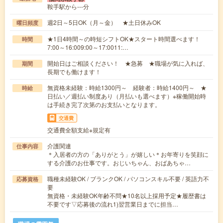
鞍手駅から---分
週2日～5日OK（月～金） ★土日休みOK
曜日頻度
★1日4時間～の時短シフトOK★スタート時間選べます！
時間
7:00～16:009:00～17:0011:…
開始日はご相談ください！ ★急募 ★職場が気に入れば、
期間
長期でも働けます！
無資格未経験：時給1300円～ 経験者：時給1400円～ ★
時給
日払い／週払い制度あり（月払いも選べます）※稼働開始時
は手続き完了次第のお支払いとなります。
交通費
交通費全額支給※規定有
介護関連
仕事内容
＊入居者の方の「ありがとう」が嬉しい＊お年寄りを笑顔に
する介護のお仕事です。おじいちゃん、おばあちゃ…
職種未経験OK / ブランクOK / パソコンスキル不要 / 英語力不
応募資格
要
無資格・未経験OK年齢不問★10名以上採用予定★履歴書は
不要です▽応募後の流れ1)翌営業日までに担当…