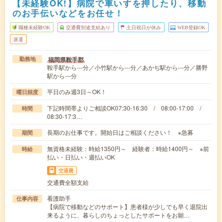
【未経験OK!】病院で車いすを押したり、移動
のお手伝いなどをお任せ！
職種未経験OK
交通費別途支給あり
土日祝日が休み
WEB登録OK
派遣
福岡県鞍手郡
勤務地
鞍手駅から---分／小竹駅から---分／あかぢ駅から---分／勝野
駅から---分
平日のみ週3日～OK！
曜日頻度
下記時間帯よりご相談OK07:30-16:30 / 08:00-17:00 /
時間
08:30-17:3…
長期のお仕事です。開始日はご相談ください！ ※急募
期間
無資格未経験：時給1350円～ 経験者：時給1400円～ ※前
時給
払い・日払い・週払いOK
交通費
交通費全額支給
看護助手
仕事内容
【病院で移動などのサポート】患者様が少しでも早く退院出
来るように、暮らしのちょっとしたサポートをお願…