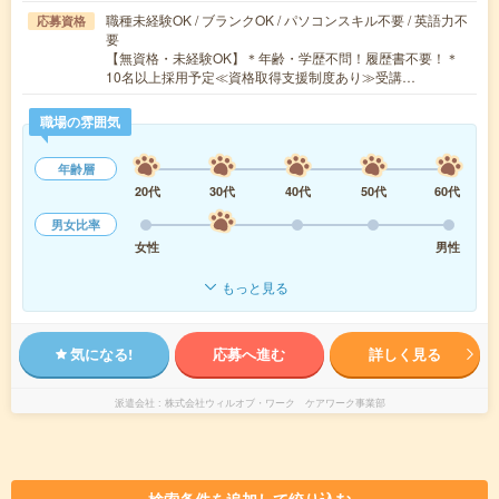
職種未経験OK / ブランクOK / パソコンスキル不要 / 英語力不
応募資格
要
【無資格・未経験OK】＊年齢・学歴不問！履歴書不要！＊
10名以上採用予定≪資格取得支援制度あり≫受講…
職場の雰囲気
年齢層
20代
30代
40代
50代
60代
男女比率
女性
男性
もっと見る
気になる!
応募へ進む
詳しく見る
派遣会社
株式会社ウィルオブ・ワーク ケアワーク事業部
検索条件を追加して絞り込む