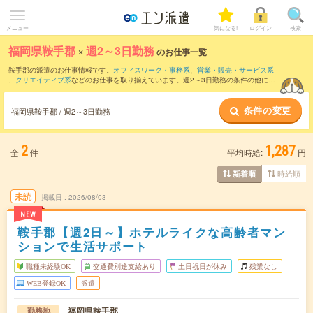
メニュー
気になる!
ログイン
検索
福岡県鞍手郡
×
週2～3日勤務
のお仕事一覧
鞍手郡の派遣のお仕事情報です。
オフィスワーク・事務系
、
営業・販売・サービス系
、
クリエイティブ系
などのお仕事を取り揃えています。週2～3日勤務の条件の他に、
交通費別途支給あり
、
職種未経験OK
、
友だちと一緒の応募OK
などのこだわり条件も
取り揃えています。
条件の変更
福岡県鞍手郡 / 週2～3日勤務
2
1,287
全
件
平均時給:
円
時給順
新着順
未読
掲載日
2026/08/03
NEW
鞍手郡【週2日～】ホテルライクな高齢者マン
ションで生活サポート
職種未経験OK
交通費別途支給あり
土日祝日が休み
残業なし
WEB登録OK
派遣
福岡県鞍手郡
勤務地