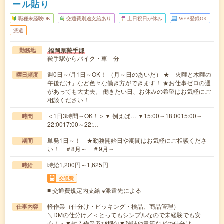
ール貼り
職種未経験OK
交通費別途支給あり
土日祝日が休み
WEB登録OK
派遣
福岡県鞍手郡
勤務地
鞍手駅からバイク・車---分
週0日～/月1日～OK！ （月～日のあいだ） ★「火曜と木曜の
曜日頻度
午後だけ」など色々な働き方ができます！ ★お仕事ゼロの週
があっても大丈夫。 働きたい日、お休みの希望はお気軽にご
相談ください！
＜1日3時間～OK！＞▼ 例えば… ▼15:00～18:0015:00～
時間
22:0017:00～22:…
単発1日～！ ★勤務開始日や期間はお気軽にご相談くださ
期間
い！ ＃8月～ ＃9月～
時給1,200円～1,625円
時給
交通費
■ 交通費規定内支給 ※派遣先による
軽作業（仕分け・ピッキング・検品、商品管理）
仕事内容
＼DMの仕分け／＜とってもシンプルなので未経験でも安
心！＞▼封入作業及び梱包▼雑誌や書籍などの仕分け…