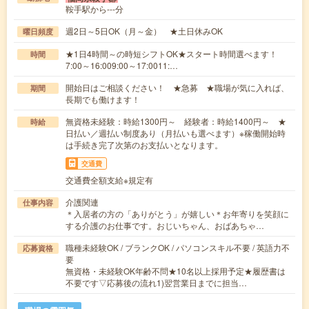
鞍手駅から---分
週2日～5日OK（月～金） ★土日休みOK
曜日頻度
★1日4時間～の時短シフトOK★スタート時間選べます！
時間
7:00～16:009:00～17:0011:…
開始日はご相談ください！ ★急募 ★職場が気に入れば、
期間
長期でも働けます！
無資格未経験：時給1300円～ 経験者：時給1400円～ ★
時給
日払い／週払い制度あり（月払いも選べます）※稼働開始時
は手続き完了次第のお支払いとなります。
交通費
交通費全額支給※規定有
介護関連
仕事内容
＊入居者の方の「ありがとう」が嬉しい＊お年寄りを笑顔に
する介護のお仕事です。おじいちゃん、おばあちゃ…
職種未経験OK / ブランクOK / パソコンスキル不要 / 英語力不
応募資格
要
無資格・未経験OK年齢不問★10名以上採用予定★履歴書は
不要です▽応募後の流れ1)翌営業日までに担当…