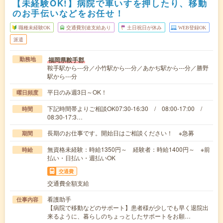
【未経験OK!】病院で車いすを押したり、移動
のお手伝いなどをお任せ！
職種未経験OK
交通費別途支給あり
土日祝日が休み
WEB登録OK
派遣
福岡県鞍手郡
勤務地
鞍手駅から---分／小竹駅から---分／あかぢ駅から---分／勝野
駅から---分
平日のみ週3日～OK！
曜日頻度
下記時間帯よりご相談OK07:30-16:30 / 08:00-17:00 /
時間
08:30-17:3…
長期のお仕事です。開始日はご相談ください！ ※急募
期間
無資格未経験：時給1350円～ 経験者：時給1400円～ ※前
時給
払い・日払い・週払いOK
交通費
交通費全額支給
看護助手
仕事内容
【病院で移動などのサポート】患者様が少しでも早く退院出
来るように、暮らしのちょっとしたサポートをお願…