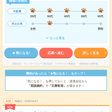
職場の雰囲気
年齢層
20代
30代
40代
50代
60代
男女比率
女性
男性
もっと見る
気になる!
応募へ進む
詳しく見る
派遣会社
マンパワーグループ株式会社 ケアサービス事業部 （医療福祉介護関連）
興味があったら「★気になる！」をタップ！
「気になる！」を押しておくと、派遣会社から
「面談確約」
や
「応募歓迎」
が届きます！
未読
掲載日
2026/08/07
NEW