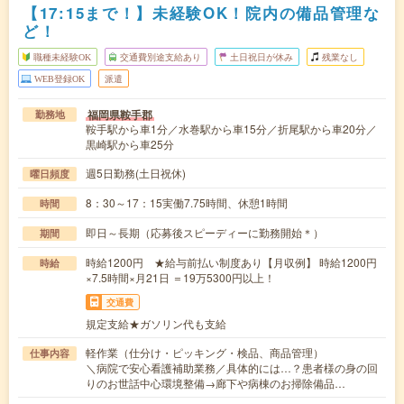
【17:15まで！】未経験OK！院内の備品管理な
ど！
職種未経験OK
交通費別途支給あり
土日祝日が休み
残業なし
WEB登録OK
派遣
福岡県鞍手郡
勤務地
鞍手駅から車1分／水巻駅から車15分／折尾駅から車20分／
黒崎駅から車25分
週5日勤務(土日祝休)
曜日頻度
8：30～17：15実働7.75時間、休憩1時間
時間
即日～長期（応募後スピーディーに勤務開始＊）
期間
時給1200円 ★給与前払い制度あり【月収例】 時給1200円
時給
×7.5時間×月21日 ＝19万5300円以上！
交通費
規定支給★ガソリン代も支給
軽作業（仕分け・ピッキング・検品、商品管理）
仕事内容
＼病院で安心看護補助業務／具体的には…？患者様の身の回
りのお世話中心環境整備→廊下や病棟のお掃除備品…