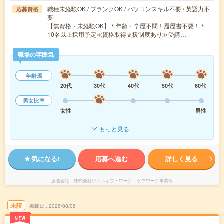
職種未経験OK / ブランクOK / パソコンスキル不要 / 英語力不
応募資格
要
【無資格・未経験OK】＊年齢・学歴不問！履歴書不要！＊
10名以上採用予定≪資格取得支援制度あり≫受講…
職場の雰囲気
年齢層
20代
30代
40代
50代
60代
男女比率
女性
男性
もっと見る
気になる!
応募へ進む
詳しく見る
派遣会社
株式会社ウィルオブ・ワーク ケアワーク事業部
未読
掲載日
2026/08/06
NEW