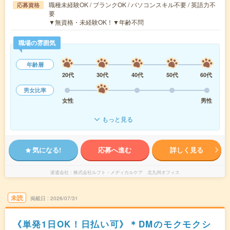
職種未経験OK / ブランクOK / パソコンスキル不要 / 英語力不
応募資格
要
▼無資格・未経験OK！▼年齢不問
職場の雰囲気
年齢層
20代
30代
40代
50代
60代
男女比率
女性
男性
もっと見る
気になる!
応募へ進む
詳しく見る
派遣会社
株式会社ルフト・メディカルケア 北九州オフィス
未読
掲載日
2026/07/31
《単発1日OK！日払い可》＊DMのモクモクシ