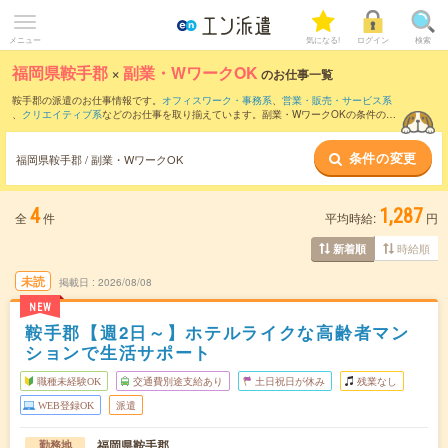
メニュー
気になる!
ログイン
検索
福岡県鞍手郡
×
副業・WワークOK
のお仕事一覧
鞍手郡の派遣のお仕事情報です。
オフィスワーク・事務系
、
営業・販売・サービス系
、
クリエイティブ系
などのお仕事を取り揃えています。副業・WワークOKの条件の他
に、
交通費別途支給あり
、
職種未経験OK
、
友だちと一緒の応募OK
などのこだわり条
件も取り揃えています。
条件の変更
福岡県鞍手郡 / 副業・WワークOK
4
1,287
全
件
平均時給:
円
時給順
新着順
未読
掲載日
2026/08/08
NEW
鞍手郡【週2日～】ホテルライクな高齢者マン
ションで生活サポート
職種未経験OK
交通費別途支給あり
土日祝日が休み
残業なし
WEB登録OK
派遣
福岡県鞍手郡
勤務地