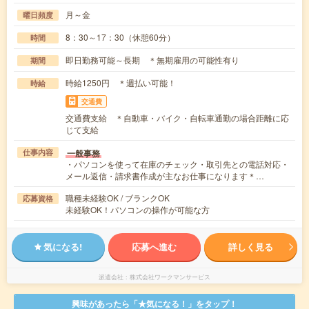
月～金
曜日頻度
8：30～17：30（休憩60分）
時間
即日勤務可能～長期 ＊無期雇用の可能性有り
期間
時給1250円 ＊週払い可能！
時給
交通費
交通費支給 ＊自動車・バイク・自転車通勤の場合距離に応
じて支給
一般事務
仕事内容
・パソコンを使って在庫のチェック・取引先との電話対応・
メール返信・請求書作成が主なお仕事になります＊…
職種未経験OK / ブランクOK
応募資格
未経験OK！パソコンの操作が可能な方
気になる!
応募へ進む
詳しく見る
派遣会社
株式会社ワークマンサービス
興味があったら「★気になる！」をタップ！