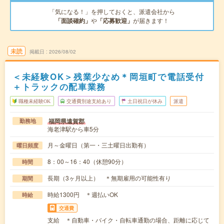
「気になる！」を押しておくと、派遣会社から
「面談確約」
や
「応募歓迎」
が届きます！
未読
掲載日
2026/08/02
＜未経験OK＞残業少なめ＊岡垣町で電話受付
＋トラックの配車業務
職種未経験OK
交通費別途支給あり
土日祝日が休み
派遣
福岡県遠賀郡
勤務地
海老津駅から車5分
月～金曜日（第一・三土曜日出勤有）
曜日頻度
8：00～16：40（休憩90分）
時間
長期（3ヶ月以上） ＊無期雇用の可能性有り
期間
時給1300円 ＊週払いOK
時給
交通費
支給 ＊自動車・バイク・自転車通勤の場合、距離に応じて