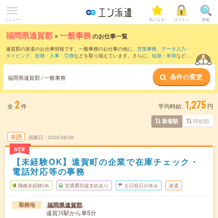
メニュー
気になる!
ログイン
検索
福岡県遠賀郡
×
一般事務
のお仕事一覧
遠賀郡の派遣のお仕事情報です。一般事務のお仕事の他に、
営業事務
、
データ入力・
タイピング
、
総務・人事・労務
などを取り揃えています。さらに、
短期
・
単発
などの
期間や、
職種未経験OK
などのこだわり条件で絞り込んでいただけます。職種辞典：
一
般事務のお仕事とは？とは？
条件の変更
福岡県遠賀郡 / 一般事務
2
1,275
全
件
平均時給:
円
時給順
新着順
未読
掲載日
2026/08/06
NEW
【未経験OK】遠賀町の企業で在庫チェック・
電話対応等の事務
職種未経験OK
交通費別途支給あり
土日祝日が休み
派遣
福岡県遠賀郡
勤務地
遠賀川駅から車5分