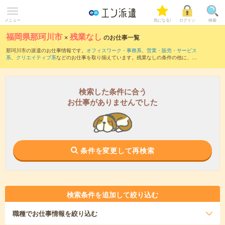
メニュー
気になる!
ログイン
検索
福岡県那珂川市
×
残業なし
のお仕事一覧
那珂川市の派遣のお仕事情報です。
オフィスワーク・事務系
、
営業・販売・サービス
系
、
クリエイティブ系
などのお仕事を取り揃えています。残業なしの条件の他に、
交
通費別途支給あり
、
職種未経験OK
、
友だちと一緒の応募OK
などのこだわり条件も取
り揃えています。
検索した条件に合う
お仕事がありませんでした
条件を変更して再検索
検索条件を追加して絞り込む
職種
でお仕事情報を絞り込む