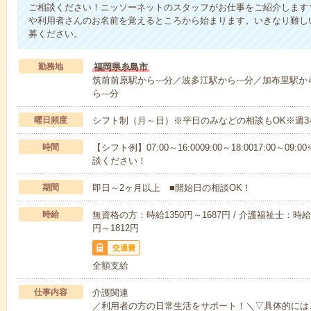
ご相談ください！ニッソーネットのスタッフがお仕事をご紹介します
や利用者さんのお名前を覚えるところから始まります。いきなり難し
募ください。
勤務地
福岡県糸島市
筑前前原駅から---分／波多江駅から---分／加布里駅か
ら---分
曜日頻度
シフト制（月～日）※平日のみなどの相談もOK※週3
時間
【シフト例】07:00～16:0009:00～18:0017:00
談ください！
期間
即日～2ヶ月以上 ■開始日の相談OK！
時給
無資格の方：時給1350円～1687円 / 介護福祉士：時給1
円～1812円
交通費
全額支給
仕事内容
介護関連
／利用者の方の日常生活をサポート！＼▽具体的には