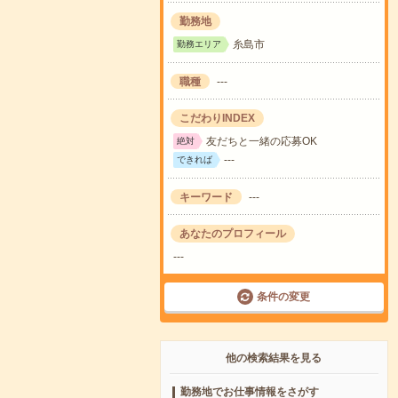
勤務地
糸島市
勤務エリア
職種
---
こだわりINDEX
友だちと一緒の応募OK
絶対
---
できれば
キーワード
---
あなたのプロフィール
---
条件の変更
他の検索結果を見る
勤務地でお仕事情報をさがす