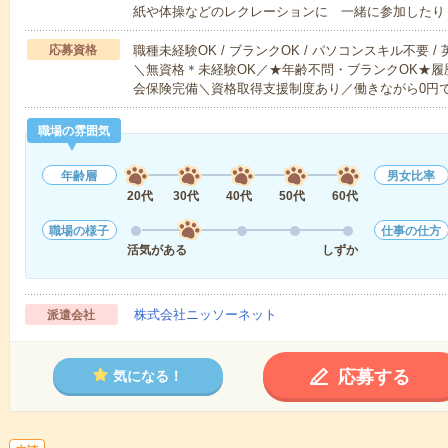
紙や体操などのレクレーションに 一緒に参加したり
応募資格
職種未経験OK / ブランクOK / パソコンスキル不要 /
＼無資格＊未経験OK／★年齢不問・ブランクOK★履
会保険完備＼資格取得支援制度あり／働きながら0円
職場の雰囲気
年齢層
男女比率
20代
30代
40代
50代
60代
職場の様子
仕事の仕方
活気がある
しずか
株式会社ニッソーネット
派遣会社
応募する
気になる！