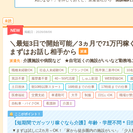
未読
NEW
掲載日
2026/08/06
＼最短3日で開始可能／3ヵ月で71万円稼
まずはお話し相手から
派遣
介護施設や病院など ★自宅近くの施設がいいなど勤務地
派遣先
職種未経験OK
社会人未経験OK
ブランクOK
既卒第二新卒OK
10
英語不要
履歴書不要
40～50代活躍
しゅふ歓迎
WEB登録OK
週
土日祝休
朝10時以降スタート
16時前までの仕事
17時前までの仕事
医療福祉
交費支給
車通勤可
大手
制服
日払いOK
職場が禁
自転車・バイクOK
看護師
介護士
ここがポイント！
【短期間でガッツリ稼ぐなら介護】年齢・学歴不問＊日払
▼まずは試しに2カ月～OK！「家から徒歩圏内の施設がいい」「少