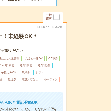
一括
応募
No.NISKYTRK-2SD56
ぐ！未経験OK＊
ご相談ください
名以上の大量募集
友達と一緒OK
OA不要
2～3日勤務
週4日勤務
週5日勤務
午後のみOK
残業少
シフト
煙
派遣多
電話対応なし
ルーティン
いOK＊電話登録OK
人数の施設がいい」など、あなたの希望を