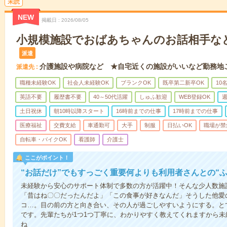
未読
NEW
掲載日
2026/08/05
小規模施設でおばあちゃんのお話相手な
派遣
介護施設や病院など ★自宅近くの施設がいいなど勤務地
派遣先
職種未経験OK
社会人未経験OK
ブランクOK
既卒第二新卒OK
10
英語不要
履歴書不要
40～50代活躍
しゅふ歓迎
WEB登録OK
週
土日祝休
朝10時以降スタート
16時前までの仕事
17時前までの仕事
医療福祉
交費支給
車通勤可
大手
制服
日払いOK
職場が禁
自転車・バイクOK
看護師
介護士
ここがポイント！
“お話だけ”でもすっごく重要何よりも利用者さんとの“
未経験から安心のサポート体制で多数の方が活躍中！そんな少人数施
「昔はね〇〇だったんだよ」「この食事が好きなんだ」そうした他愛
コ…。目の前の方と向き合い、その人が過ごしやすいようにする。と
です。先輩たちが1つ1つ丁寧に、わかりやすく教えてくれますから
ね