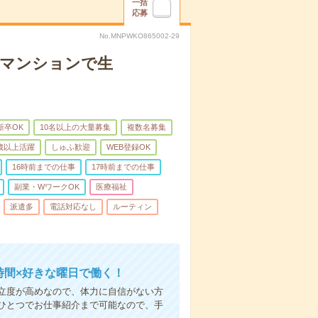
一括
応募
No.MNPWKO865002-29
者マンションで生
新卒OK
10名以上の大量募集
複数名募集
0歳以上活躍
しゅふ歓迎
WEB登録OK
16時前までの仕事
17時前までの仕事
副業・WワークOK
医療福祉
派遣多
電話対応なし
ルーティン
時間×好きな曜日で働く！
立度が高めなので、体力に自信がない方
ひとつでお仕事紹介まで可能なので、手