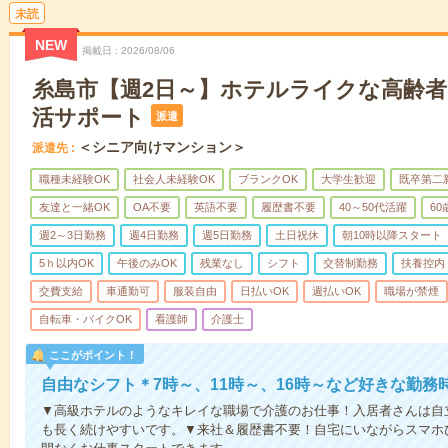
未読
NEW
掲載日
2026/08/06
糸島市【週2日～】ホテルライクな高齢
活サポート
派遣
＜シニア向けマンション＞
派遣先
職種未経験OK
社会人未経験OK
ブランクOK
大学生歓迎
既卒第二
友達と一緒OK
OA不要
英語不要
履歴書不要
40～50代活躍
6
週2～3日勤務
週4日勤務
週5日勤務
土日祝休
朝10時以降スタート
5ｈ以内OK
午後のみOK
残業なし
シフト
交替制勤務
扶養控内
交費支給
車通勤可
服装自由
日払いOK
週払いOK
職場が禁煙
自転車・バイクOK
看護師
介護士
ここがポイント！
自由なシフト＊7時～、11時～、16時～など好きな勤務
▼高級ホテルのようなキレイな職場で介護のお仕事！入居者さんは自
も長く続けやすいです。▼来社＆履歴書不要！自宅にいながらスマホ