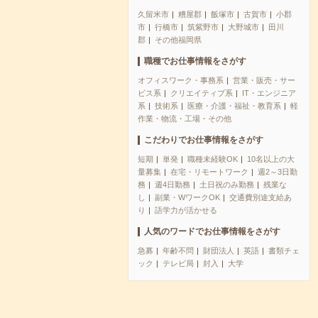
久留米市
糟屋郡
飯塚市
古賀市
小郡
市
行橋市
筑紫野市
大野城市
田川
郡
その他福岡県
職種でお仕事情報をさがす
オフィスワーク・事務系
営業・販売・サー
ビス系
クリエイティブ系
IT・エンジニア
系
技術系
医療・介護・福祉・教育系
軽
作業・物流・工場・その他
こだわりでお仕事情報をさがす
短期
単発
職種未経験OK
10名以上の大
量募集
在宅・リモートワーク
週2～3日勤
務
週4日勤務
土日祝のみ勤務
残業な
し
副業・WワークOK
交通費別途支給あ
り
語学力が活かせる
人気のワードでお仕事情報をさがす
急募
年齢不問
財団法人
英語
書類チェ
ック
テレビ局
封入
大学