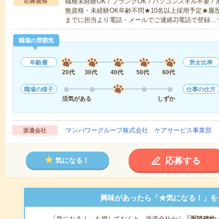
応募資格
職種未経験OK / ブランクOK / パソコンスキル不要 /
無資格・未経験OK年齢不問★10名以上採用予定★履
までに担当より電話・メールでご連絡2)電話で登録…
職場の雰囲気
年齢層
男女比率
20代
30代
40代
50代
60代
職場の様子
仕事の仕方
活気がある
しずか
マンパワーグループ株式会社 ケアサービス事業部 
派遣会社
応募する
気になる！
興味があったら「★気になる！」を
「気になる！」を押しておくと、派遣会社から
「面談確約