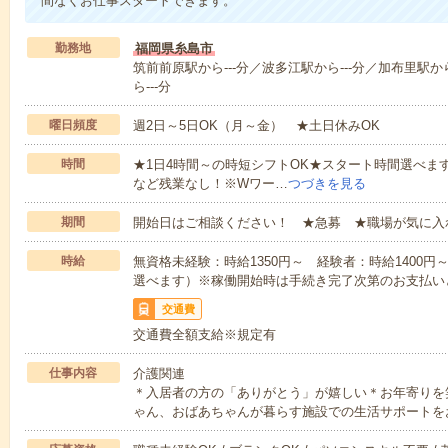
間なくお仕事スタートできます。
勤務地
福岡県糸島市
筑前前原駅から---分／波多江駅から---分／加布里駅か
ら---分
曜日頻度
週2日～5日OK（月～金） ★土日休みOK
時間
★1日4時間～の時短シフトOK★スタート時間選べます！7:00～1
など残業なし！※Wワー…
つづきを見る
期間
開始日はご相談ください！ ★急募 ★職場が気に入
時給
無資格未経験：時給1350円～ 経験者：時給1400
選べます）※稼働開始時は手続き完了次第のお支払い
交通費
交通費全額支給※規定有
仕事内容
介護関連
＊入居者の方の「ありがとう」が嬉しい＊お年寄りを
ゃん、おばあちゃんが暮らす施設での生活サポートを