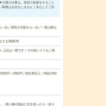
▼介護の仕事は、笑顔で挨拶をすること
い業務はお任せしません！安心してご応
ら---分／美咲が丘駅から---分／一貴山駅か
なども相談OK
～09:00※ 上記は一例です！その他シフトもご相
650円～2062円 / 初任者以上：時給1450
…・買い物や散歩に付き添ったり・折り