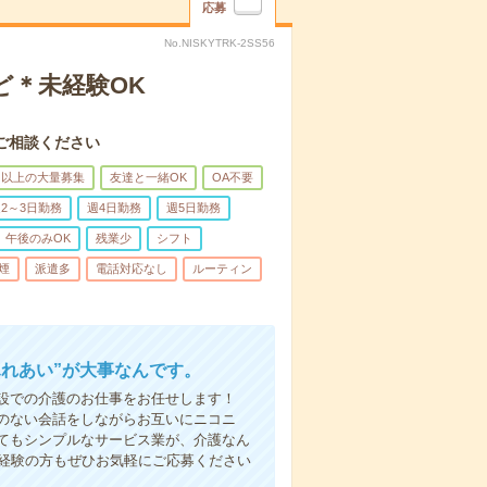
応募
No.NISKYTRK-2SS56
ど＊未経験OK
ご相談ください
名以上の大量募集
友達と一緒OK
OA不要
2～3日勤務
週4日勤務
週5日勤務
午後のみOK
残業少
シフト
煙
派遣多
電話対応なし
ルーティン
ふれあい”が大事なんです。
設での介護のお仕事をお任せします！
のない会話をしながらお互いにニコニ
てもシンプルなサービス業が、介護なん
未経験の方もぜひお気軽にご応募ください