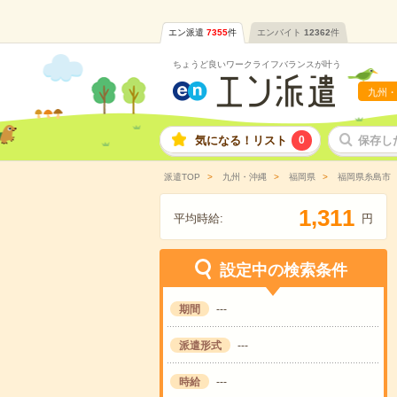
エン派遣
7355
件
エンバイト
12362
件
ちょうど良いワークライフバランスが叶う
九州・
気になる！リスト
0
保存し
派遣TOP
九州・沖縄
福岡県
福岡県糸島市
,
1
3
1
1
平均時給:
円
設定中の検索条件
期間
---
派遣形式
---
時給
---