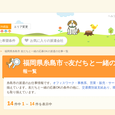
ヘル
沖縄版
エリア変更
た希望条件
お気に入りの派遣会社
福岡県糸島市 友だちと一緒の応募OKの派遣の仕事一覧
福岡県糸島市
友だちと一緒の
で
報一覧
糸島市の派遣のお仕事情報です。
オフィスワーク・事務系
、
営業・販売・サー
揃えています。友だちと一緒の応募OKの条件の他に、
交通費別途支給あり
、
も取り揃えています。
14
1
14
件中
～
件を表示中