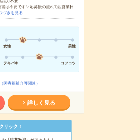
 英語力不要
歴書は不要です▽応募後の流れ1)翌営業日
つづきを見る
女性
男性
テキパキ
コツコツ
（医療福祉介護関連）
詳しく見る
クリック！
」
や
「応募歓迎」
が届きます！