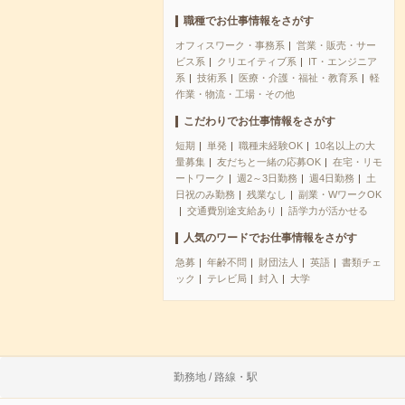
職種でお仕事情報をさがす
オフィスワーク・事務系
営業・販売・サー
ビス系
クリエイティブ系
IT・エンジニア
系
技術系
医療・介護・福祉・教育系
軽
作業・物流・工場・その他
こだわりでお仕事情報をさがす
短期
単発
職種未経験OK
10名以上の大
量募集
友だちと一緒の応募OK
在宅・リモ
ートワーク
週2～3日勤務
週4日勤務
土
日祝のみ勤務
残業なし
副業・WワークOK
交通費別途支給あり
語学力が活かせる
人気のワードでお仕事情報をさがす
急募
年齢不問
財団法人
英語
書類チェ
ック
テレビ局
封入
大学
勤務地 / 路線・駅