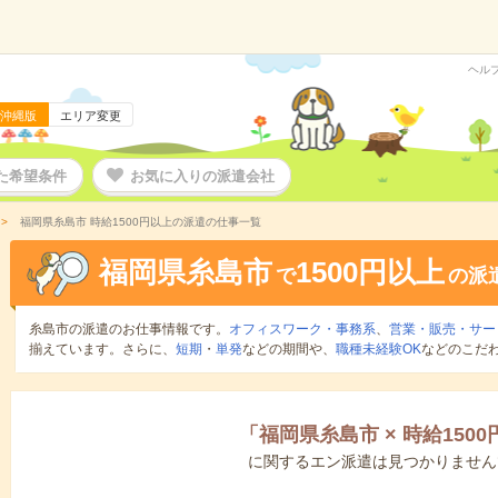
ヘル
沖縄版
エリア変更
た希望条件
お気に入りの派遣会社
福岡県糸島市 時給1500円以上の派遣の仕事一覧
福岡県糸島市
1500円以上
で
の派
糸島市の派遣のお仕事情報です。
オフィスワーク・事務系
、
営業・販売・サー
揃えています。さらに、
短期
・
単発
などの期間や、
職種未経験OK
などのこだ
「
福岡県糸島市
×
時給150
に関するエン派遣は見つかりません