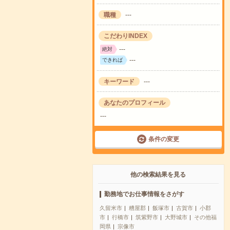
職種
---
こだわりINDEX
---
絶対
---
できれば
キーワード
---
あなたのプロフィール
---
条件の変更
他の検索結果を見る
勤務地でお仕事情報をさがす
久留米市
糟屋郡
飯塚市
古賀市
小郡
市
行橋市
筑紫野市
大野城市
その他福
岡県
宗像市