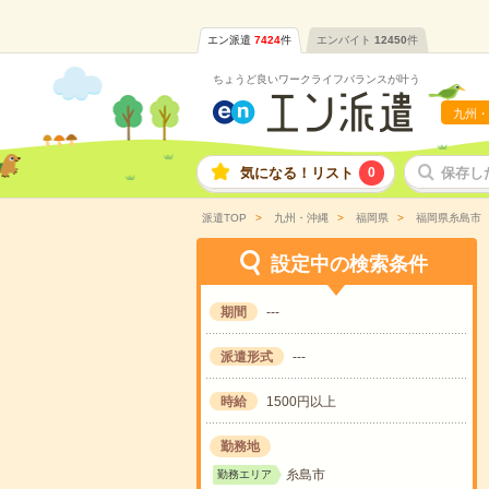
エン派遣
7424
件
エンバイト
12450
件
ちょうど良いワークライフバランスが叶う
九州・
気になる！リスト
0
保存し
派遣TOP
九州・沖縄
福岡県
福岡県糸島市
設定中の検索条件
期間
---
派遣形式
---
時給
1500円以上
勤務地
糸島市
勤務エリア