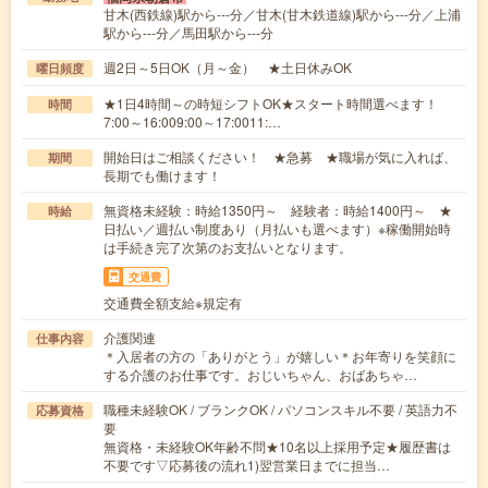
甘木(西鉄線)駅から---分／甘木(甘木鉄道線)駅から---分／上浦
駅から---分／馬田駅から---分
週2日～5日OK（月～金） ★土日休みOK
曜日頻度
★1日4時間～の時短シフトOK★スタート時間選べます！
時間
7:00～16:009:00～17:0011:…
開始日はご相談ください！ ★急募 ★職場が気に入れば、
期間
長期でも働けます！
無資格未経験：時給1350円～ 経験者：時給1400円～ ★
時給
日払い／週払い制度あり（月払いも選べます）※稼働開始時
は手続き完了次第のお支払いとなります。
交通費
交通費全額支給※規定有
介護関連
仕事内容
＊入居者の方の「ありがとう」が嬉しい＊お年寄りを笑顔に
する介護のお仕事です。おじいちゃん、おばあちゃ…
職種未経験OK / ブランクOK / パソコンスキル不要 / 英語力不
応募資格
要
無資格・未経験OK年齢不問★10名以上採用予定★履歴書は
不要です▽応募後の流れ1)翌営業日までに担当…