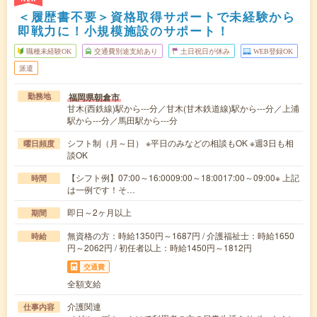
＜履歴書不要＞資格取得サポートで未経験から
即戦力に！小規模施設のサポート！
職種未経験OK
交通費別途支給あり
土日祝日が休み
WEB登録OK
派遣
福岡県朝倉市
勤務地
甘木(西鉄線)駅から---分／甘木(甘木鉄道線)駅から---分／上浦
駅から---分／馬田駅から---分
シフト制（月～日） ※平日のみなどの相談もOK ※週3日も相
曜日頻度
談OK
【シフト例】07:00～16:0009:00～18:0017:00～09:00※ 上記
時間
は一例です！そ…
即日～2ヶ月以上
期間
無資格の方：時給1350円～1687円 / 介護福祉士：時給1650
時給
円～2062円 / 初任者以上：時給1450円～1812円
交通費
全額支給
介護関連
仕事内容