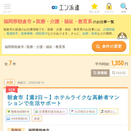
メニュー
気になる!
ログイン
検索
福岡県朝倉市
×
医療・介護・福祉・教育系
のお仕事一覧
朝倉市の派遣のお仕事情報です。医療・介護・福祉・教育系のお仕事には、
介護関連
、
看護助手
、
医療事務・病院受付
などがあります。さらに、
短期
・
単発
などの期間
や、
職種未経験OK
などのこだわり条件で絞り込んでいただけます。
条件の変更
福岡県朝倉市 / 医療・介護・福祉・教育系
7
1,350
全
件
平均時給:
円
時給順
新着順
未読
掲載日
2026/08/10
NEW
朝倉市【週2日～】ホテルライクな高齢者マン
ションで生活サポート
職種未経験OK
交通費別途支給あり
土日祝日が休み
残業なし
WEB登録OK
派遣
福岡県朝倉市
勤務地