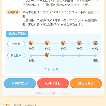
／グループホームにて利用者の方の日常生活をサポート！＼
▽具体的には…・買い物や散歩に付き添ったり・折…
職種未経験OK / ブランクOK / パソコンスキル不要 / 英語力不
応募資格
要
＼無資格＊未経験OK／★年齢不問・ブランクOK★履歴書不
要・来社不要（電話登録OK）★社会保険完備＼…
職場の雰囲気
年齢層
20代
30代
40代
50代
60代
男女比率
女性
男性
もっと見る
気になる!
応募へ進む
詳しく見る
派遣会社
株式会社ニッソーネット
未読
掲載日
2026/08/09