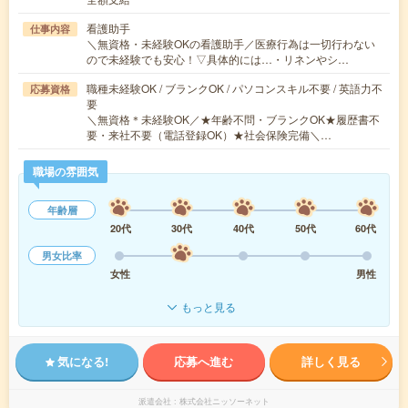
看護助手
仕事内容
＼無資格・未経験OKの看護助手／医療行為は一切行わない
ので未経験でも安心！▽具体的には…・リネンやシ…
職種未経験OK / ブランクOK / パソコンスキル不要 / 英語力不
応募資格
要
＼無資格＊未経験OK／★年齢不問・ブランクOK★履歴書不
要・来社不要（電話登録OK）★社会保険完備＼…
職場の雰囲気
年齢層
20代
30代
40代
50代
60代
男女比率
女性
男性
もっと見る
気になる!
応募へ進む
詳しく見る
派遣会社
株式会社ニッソーネット