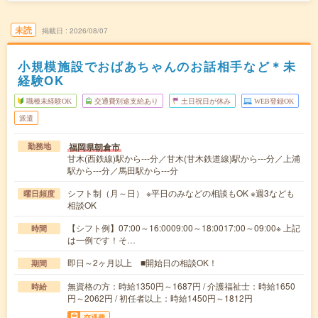
未読
掲載日
2026/08/07
小規模施設でおばあちゃんのお話相手など＊未
経験OK
職種未経験OK
交通費別途支給あり
土日祝日が休み
WEB登録OK
派遣
福岡県朝倉市
勤務地
甘木(西鉄線)駅から---分／甘木(甘木鉄道線)駅から---分／上浦
駅から---分／馬田駅から---分
シフト制（月～日） ※平日のみなどの相談もOK ※週3なども
曜日頻度
相談OK
【シフト例】07:00～16:0009:00～18:0017:00～09:00※ 上記
時間
は一例です！そ…
即日～2ヶ月以上 ■開始日の相談OK！
期間
無資格の方：時給1350円～1687円 / 介護福祉士：時給1650
時給
円～2062円 / 初任者以上：時給1450円～1812円
交通費