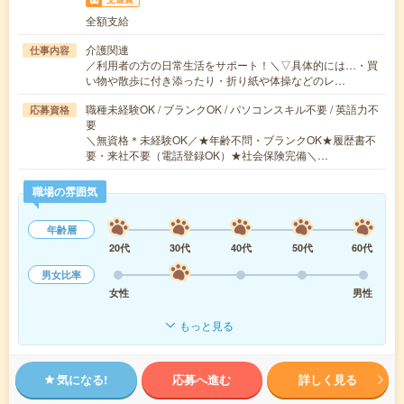
全額支給
介護関連
仕事内容
／利用者の方の日常生活をサポート！＼▽具体的には…・買
い物や散歩に付き添ったり・折り紙や体操などのレ…
職種未経験OK / ブランクOK / パソコンスキル不要 / 英語力不
応募資格
要
＼無資格＊未経験OK／★年齢不問・ブランクOK★履歴書不
要・来社不要（電話登録OK）★社会保険完備＼…
職場の雰囲気
年齢層
20代
30代
40代
50代
60代
男女比率
女性
男性
もっと見る
気になる!
応募へ進む
詳しく見る