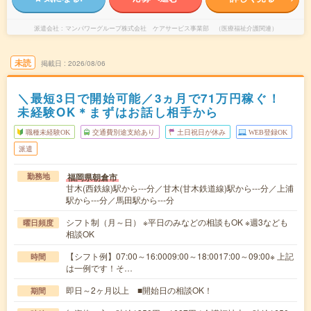
派遣会社
マンパワーグループ株式会社 ケアサービス事業部 （医療福祉介護関連）
未読
掲載日
2026/08/06
＼最短3日で開始可能／3ヵ月で71万円稼ぐ！
未経験OK＊まずはお話し相手から
職種未経験OK
交通費別途支給あり
土日祝日が休み
WEB登録OK
派遣
福岡県朝倉市
勤務地
甘木(西鉄線)駅から---分／甘木(甘木鉄道線)駅から---分／上浦
駅から---分／馬田駅から---分
シフト制（月～日） ※平日のみなどの相談もOK ※週3なども
曜日頻度
相談OK
【シフト例】07:00～16:0009:00～18:0017:00～09:00※ 上記
時間
は一例です！そ…
即日～2ヶ月以上 ■開始日の相談OK！
期間