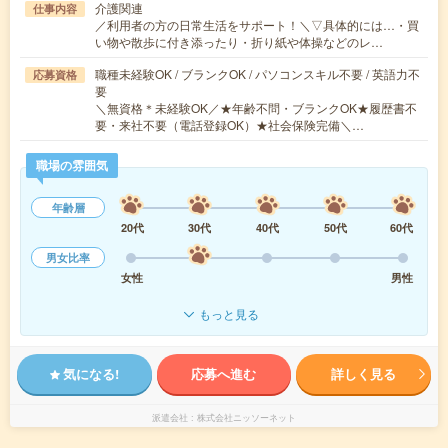
介護関連
仕事内容
／利用者の方の日常生活をサポート！＼▽具体的には…・買
い物や散歩に付き添ったり・折り紙や体操などのレ…
職種未経験OK / ブランクOK / パソコンスキル不要 / 英語力不
応募資格
要
＼無資格＊未経験OK／★年齢不問・ブランクOK★履歴書不
要・来社不要（電話登録OK）★社会保険完備＼…
職場の雰囲気
年齢層
20代
30代
40代
50代
60代
男女比率
女性
男性
もっと見る
気になる!
応募へ進む
詳しく見る
派遣会社
株式会社ニッソーネット