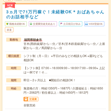
NEW
3ヵ月で71万円稼ぐ！未経験OK＊おばあちゃん
のお話相手など
職種未経験OK
交通費別途支給あり
土日祝日が休み
WEB登録OK
派遣
福岡県朝倉市
勤務地
甘木(西鉄線)駅から---分／甘木(甘木鉄道線)駅から---分／上浦
駅から---分／馬田駅から---分
シフト制（月～日） ※平日のみなどの相談もOK ※週3なども
曜日頻度
相談OK
【シフト例】07:00～16:0009:00～18:0017:00～09:00※ 上記
時間
は一例です！そ…
即日～2ヶ月以上 ■開始日の相談OK！
期間
無資格の方：時給1350円～1687円 / 介護福祉士：時給1650
時給
円～2062円 / 初任者以上：時給1450円～1812円
交通費
全額支給