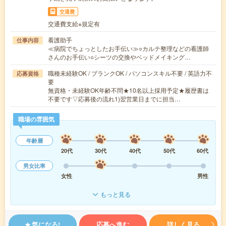
交通費
交通費支給※規定有
看護助手
仕事内容
≪病院でちょっとしたお手伝い≫○カルテ整理などの看護師
さんのお手伝い○シーツの交換やベッドメイキング…
職種未経験OK / ブランクOK / パソコンスキル不要 / 英語力不
応募資格
要
無資格・未経験OK年齢不問★10名以上採用予定★履歴書は
不要です▽応募後の流れ1)翌営業日までに担当…
職場の雰囲気
年齢層
20代
30代
40代
50代
60代
男女比率
女性
男性
もっと見る
気になる!
応募へ進む
詳しく見る