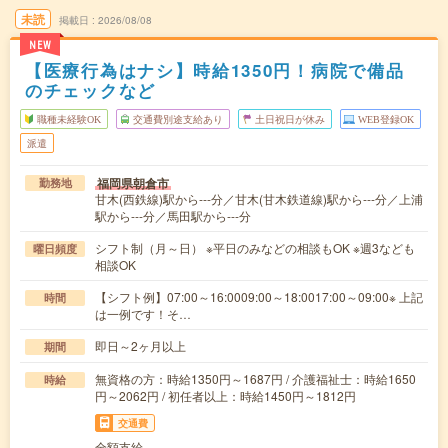
未読
掲載日
2026/08/08
NEW
【医療行為はナシ】時給1350円！病院で備品
のチェックなど
職種未経験OK
交通費別途支給あり
土日祝日が休み
WEB登録OK
派遣
福岡県朝倉市
勤務地
甘木(西鉄線)駅から---分／甘木(甘木鉄道線)駅から---分／上浦
駅から---分／馬田駅から---分
シフト制（月～日） ※平日のみなどの相談もOK ※週3なども
曜日頻度
相談OK
【シフト例】07:00～16:0009:00～18:0017:00～09:00※ 上記
時間
は一例です！そ…
即日～2ヶ月以上
期間
無資格の方：時給1350円～1687円 / 介護福祉士：時給1650
時給
円～2062円 / 初任者以上：時給1450円～1812円
交通費
全額支給