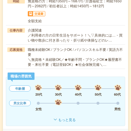
無資格の方：時給1350円～1687円 / 介護福祉士：時給1650
時給
円～2062円 / 初任者以上：時給1450円～1812円
交通費
全額支給
介護関連
仕事内容
／利用者の方の日常生活をサポート！＼▽具体的には…・買
い物や散歩に付き添ったり・折り紙や体操などのレ…
職種未経験OK / ブランクOK / パソコンスキル不要 / 英語力不
応募資格
要
＼無資格＊未経験OK／★年齢不問・ブランクOK★履歴書不
要・来社不要（電話登録OK）★社会保険完備＼…
職場の雰囲気
年齢層
20代
30代
40代
50代
60代
男女比率
女性
男性
もっと見る