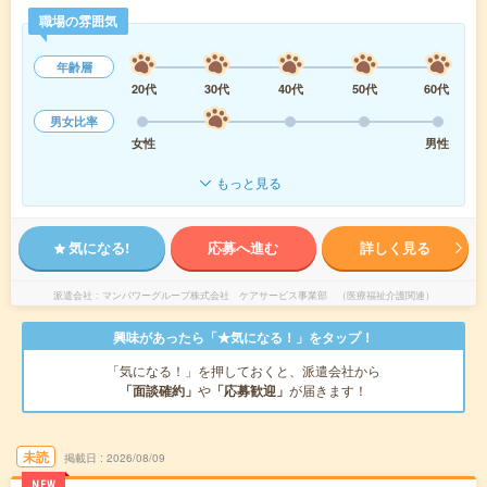
職場の雰囲気
年齢層
20代
30代
40代
50代
60代
男女比率
女性
男性
もっと見る
気になる!
応募へ進む
詳しく見る
派遣会社
マンパワーグループ株式会社 ケアサービス事業部 （医療福祉介護関連）
興味があったら「★気になる！」をタップ！
「気になる！」を押しておくと、派遣会社から
「面談確約」
や
「応募歓迎」
が届きます！
未読
掲載日
2026/08/09
NEW