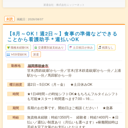
派遣会社
株式会社ニッソーネット
未読
掲載日
2026/08/07
【8月～OK！週2日～】食事の準備などできる
ことから看護助手＊週払いOK
職種未経験OK
交通費別途支給あり
土日祝日が休み
残業なし
WEB登録OK
派遣
福岡県朝倉市
勤務地
甘木(西鉄線)駅から---分／甘木(甘木鉄道線)駅から---分／上浦
駅から---分／馬田駅から---分
週2日～5日OK（月～金） ★土日休みOK
曜日頻度
★1日4時間～の時短シフトOK★もちろんフルタイムシフト
時間
も可能★スタート時間選べます7:00～16:…
長期のお仕事です。開始日はご相談ください！ ★急募
期間
無資格未経験：時給1350円～ 経験者：時給1400円～★日
時給
払い／週払い制度あり（月払いも選べます）※稼働開始時は
手続き完了次第のお支払いとなります。