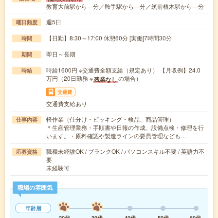
教育大前駅から---分／鞍手駅から---分／筑前植木駅から---分
週5日
曜日頻度
【日勤】8:30～17:00 休憩60分 [実働]7時間30分
時間
即日～長期
期間
時給1600円 ※交通費全額支給（規定あり） 【月収例】24.0
時給
万円（20日勤務 ※
の場合）
残業なし
交通費
交通費支給あり
軽作業（仕分け・ピッキング・検品、商品管理）
仕事内容
＊生産管理業務・手順書や日報の作成、設備点検・修理を行
います。・原料確認や製造ラインの要員管理なども…
職種未経験OK / ブランクOK / パソコンスキル不要 / 英語力不
応募資格
要
未経験可
職場の雰囲気
年齢層
20代
30代
40代
50代
60代