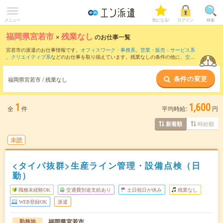
メニュー
気になる!
ログイン
検索
福岡県宮若市
×
残業なし
のお仕事一覧
宮若市の派遣のお仕事情報です。
オフィスワーク・事務系
、
営業・販売・サービス系
、
クリエイティブ系
などのお仕事を取り揃えています。残業なしの条件の他に、
交通
費別途支給あり
、
職種未経験OK
、
友だちと一緒の応募OK
などのこだわり条件も取り
揃えています。
条件の変更
福岡県宮若市 / 残業なし
1
1,600
全
件
平均時給:
円
時給順
新着順
未読
<タイパ抜群>生産ライン管理・設備点検（日
勤）
職種未経験OK
交通費別途支給あり
土日祝日が休み
残業なし
WEB登録OK
派遣
福岡県宮若市
勤務地