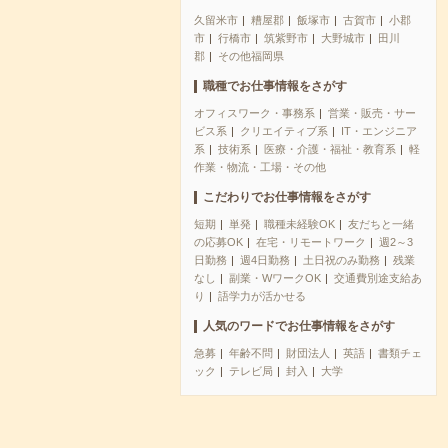
久留米市
糟屋郡
飯塚市
古賀市
小郡
市
行橋市
筑紫野市
大野城市
田川
郡
その他福岡県
職種でお仕事情報をさがす
オフィスワーク・事務系
営業・販売・サー
ビス系
クリエイティブ系
IT・エンジニア
系
技術系
医療・介護・福祉・教育系
軽
作業・物流・工場・その他
こだわりでお仕事情報をさがす
短期
単発
職種未経験OK
友だちと一緒
の応募OK
在宅・リモートワーク
週2～3
日勤務
週4日勤務
土日祝のみ勤務
残業
なし
副業・WワークOK
交通費別途支給あ
り
語学力が活かせる
人気のワードでお仕事情報をさがす
急募
年齢不問
財団法人
英語
書類チェ
ック
テレビ局
封入
大学