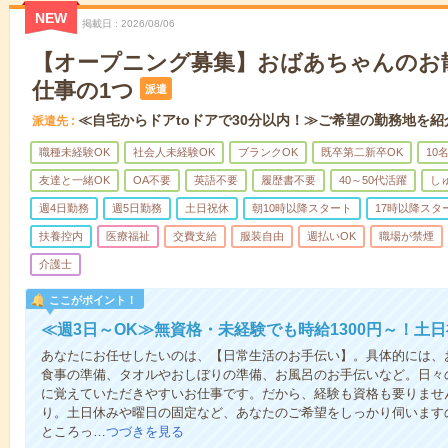
NEW
掲載日
2026/08/06
【オープニング募集】おばあちゃんのお
仕事の1つ
派遣
≪自宅からドアtoドアで30分以内！≫ご希望の勤務地を紹
派遣先
職種未経験OK
社会人未経験OK
ブランクOK
既卒第二新卒OK
10
友達と一緒OK
OA不要
英語不要
履歴書不要
40～50代活躍
し
週4日勤務
週5日勤務
土日祝休
朝10時以降スタート
17時以降スタ
扶養控内
医療福祉
交費支給
服装自由
週払いOK
職場が禁煙
介護士
ここがポイント！
≪週3日～OK≫無資格・未経験でも時給1300円～！土
あなたにお任せしたいのは、【日常生活のお手伝い】。具体的には、
食事の準備、タオルやおしぼりの準備、お風呂のお手伝いなど。日々
に覚えていただきやすいお仕事です。だから、経験も資格も要りませ
り。土日休みや曜日の固定など、あなたのご希望をしっかり伺います
ところっ…
つづきを見る