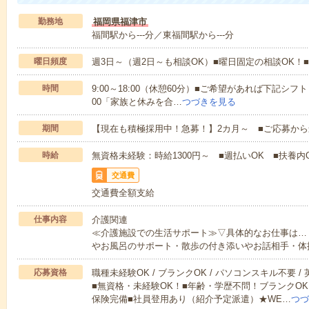
勤務地
福岡県福津市
福間駅から---分／東福間駅から---分
曜日頻度
週3日～（週2日～も相談OK）■曜日固定の相談OK
時間
9:00～18:00（休憩60分）■ご希望があれば下記シフトもOK
00「家族と休みを合…
つづきを見る
期間
【現在も積極採用中！急募！】2カ月～ ■ご応募から
時給
無資格未経験：時給1300円～ ■週払いOK ■扶養内O
交通費
交通費全額支給
仕事内容
介護関連
≪介護施設での生活サポート≫▽具体的なお仕事は…
やお風呂のサポート・散歩の付き添いやお話相手・体
応募資格
職種未経験OK / ブランクOK / パソコンスキル不要 /
■無資格・未経験OK！■年齢・学歴不問！ブランクOK
保険完備■社員登用あり（紹介予定派遣）★WE…
つづ