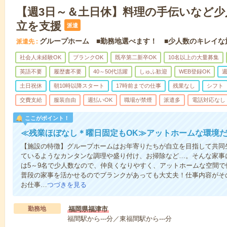
【週3日～＆土日休】料理の手伝いなど少
立を支援
派遣
グループホーム ■勤務地選べます！ ■少人数のキレイな
派遣先
社会人未経験OK
ブランクOK
既卒第二新卒OK
10名以上の大量募集
英語不要
履歴書不要
40～50代活躍
しゅふ歓迎
WEB登録OK
週
土日祝休
朝10時以降スタート
17時前までの仕事
残業なし
シフト
交費支給
服装自由
週払いOK
職場が禁煙
派遣多
電話対応なし
ここがポイント！
≪残業ほぼなし＊曜日固定もOK≫アットホームな環境
【施設の特徴】グループホームはお年寄りたちが自立を目指して共同
ているようなカンタンな調理や盛り付け、お掃除など…。そんな家事
は5～9名で少人数なので、仲良くなりやすく、アットホームな空間
普段の家事を活かせるのでブランクがあっても大丈夫！仕事内容がそ
お仕事…
つづきを見る
勤務地
福岡県福津市
福間駅から---分／東福間駅から---分