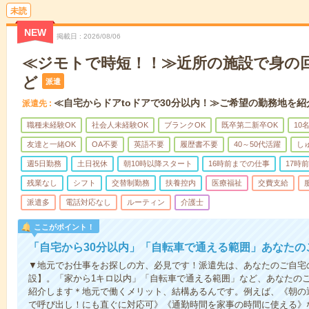
未読
NEW
掲載日
2026/08/06
≪ジモトで時短！！≫近所の施設で身の
ど
派遣
≪自宅からドアtoドアで30分以内！≫ご希望の勤務地を紹
派遣先
職種未経験OK
社会人未経験OK
ブランクOK
既卒第二新卒OK
10
友達と一緒OK
OA不要
英語不要
履歴書不要
40～50代活躍
し
週5日勤務
土日祝休
朝10時以降スタート
16時前までの仕事
17時
残業なし
シフト
交替制勤務
扶養控内
医療福祉
交費支給
派遣多
電話対応なし
ルーティン
介護士
ここがポイント！
「自宅から30分以内」「自転車で通える範囲」あなたの
▼地元でお仕事をお探しの方、必見です！派遣先は、あなたのご自宅
設】。「家から1キロ以内」「自転車で通える範囲」など、あなたの
紹介します＊地元で働くメリット、結構あるんです。例えば、《朝の
で呼び出し！にも直ぐに対応可》《通勤時間を家事の時間に使える》