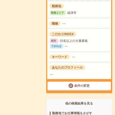
勤務地
福津市
勤務エリア
職種
---
こだわりINDEX
10名以上の大量募集
絶対
---
できれば
キーワード
---
あなたのプロフィール
---
条件の変更
他の検索結果を見る
勤務地でお仕事情報をさがす