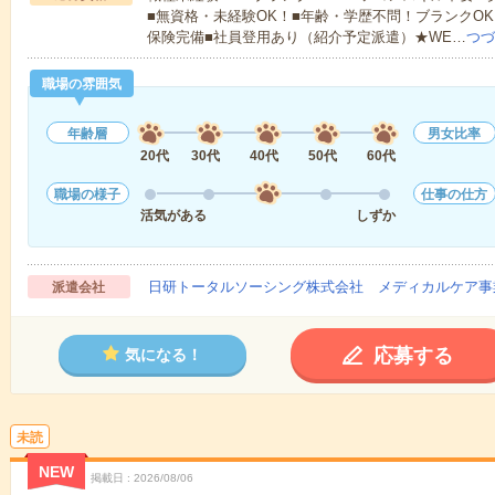
■無資格・未経験OK！■年齢・学歴不問！ブランクOK
保険完備■社員登用あり（紹介予定派遣）★WE…
つづ
職場の雰囲気
年齢層
男女比率
20代
30代
40代
50代
60代
職場の様子
仕事の仕方
活気がある
しずか
日研トータルソーシング株式会社 メディカルケア事
派遣会社
応募する
気になる！
未読
NEW
掲載日
2026/08/06