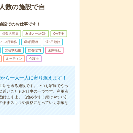
人数の施設で自
施設でのお仕事です！
複数名募集
友達と一緒OK
OA不要
2～3日勤務
週4日勤務
週5日勤務
交替制勤務
扶養控内
医療福祉
ルーティン
介護士
だから一人一人に寄り添えます！
生活を送る施設です。いつも家庭でやっ
に近いこともお仕事の一つです。利用者
で働けますよ。【始めやすく続けやすい】
のままスキルや資格になっていく素敵な