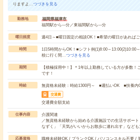
りますよ…
つづきを見る
勤務地
福岡県福津市
福間駅から---分／東福間駅から---分
曜日頻度
週4日～■曜日固定の相談OK！■希望の曜日があれば
時間
1日5時間からOK！■シフト例(1)8:00～13:00(2)10:00～
校に行く間…
つづきを見る
期間
【積極採用中！】＊1年以上勤務している方が多数！ご
です！
時給
無資格未経験：時給1300円～ ■週払いOK ■扶養内
交通費
交通費全額支給
仕事内容
介護関連
／無資格未経験から始める介護施設での生活サポート
なずく」「天気がいいからお散歩に連れ出す」なども
応募資格
職種未経験OK / ブランクOK / パソコンスキル不要 /