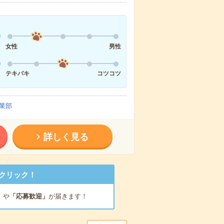
女性
男性
テキパキ
コツコツ
業部
詳しく見る
クリック！
」
や
「応募歓迎」
が届きます！