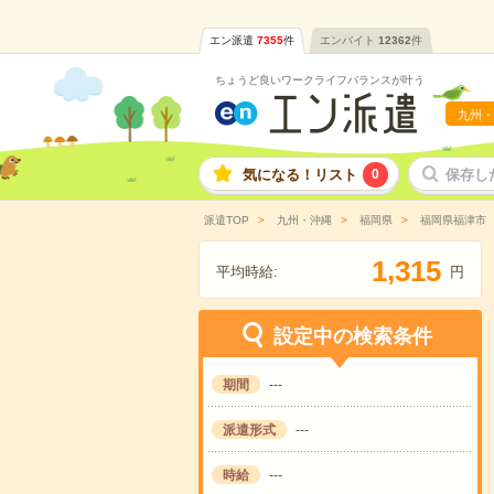
エン派遣
7355
件
エンバイト
12362
件
ちょうど良いワークライフバランスが叶う
九州・
気になる！リスト
0
保存し
派遣TOP
九州・沖縄
福岡県
福岡県福津市
,
1
3
1
5
平均時給:
円
設定中の検索条件
期間
---
派遣形式
---
時給
---