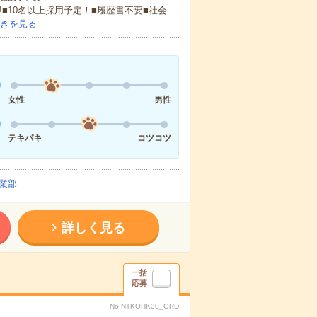
!■10名以上採用予定！■履歴書不要■社会
きを見る
女性
男性
テキパキ
コツコツ
業部
詳しく見る
一括
応募
No.NTKOHK30_GRD