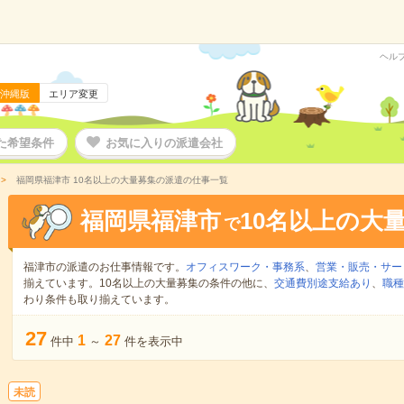
ヘル
沖縄版
エリア変更
た希望条件
お気に入りの派遣会社
福岡県福津市 10名以上の大量募集の派遣の仕事一覧
福岡県福津市
10名以上の大
で
福津市の派遣のお仕事情報です。
オフィスワーク・事務系
、
営業・販売・サー
揃えています。10名以上の大量募集の条件の他に、
交通費別途支給あり
、
職種
わり条件も取り揃えています。
27
1
27
件中
～
件を表示中
未読