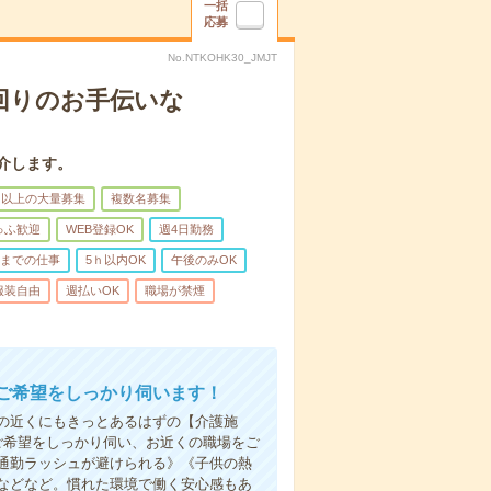
一括
応募
No.NTKOHK30_JMJT
回りのお手伝いな
介します。
名以上の大量募集
複数名募集
ゅふ歓迎
WEB登録OK
週4日勤務
前までの仕事
5ｈ以内OK
午後のみOK
服装自由
週払いOK
職場が禁煙
ご希望をしっかり伺います！
の近くにもきっとあるはずの【介護施
ご希望をしっかり伺い、お近くの職場をご
通勤ラッシュが避けられる》《子供の熱
などなど。慣れた環境で働く安心感もあ