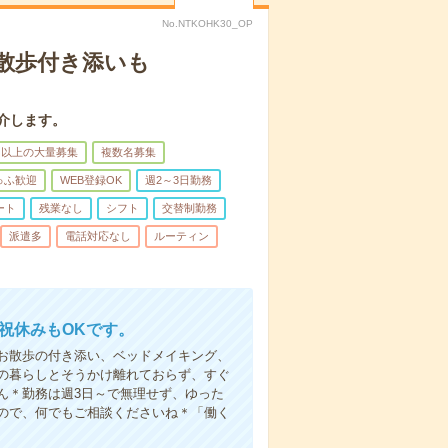
No.NTKOHK30_OP
散歩付き添いも
介します。
名以上の大量募集
複数名募集
ゅふ歓迎
WEB登録OK
週2～3日勤務
ート
残業なし
シフト
交替制勤務
派遣多
電話対応なし
ルーティン
日祝休みもOKです。
お散歩の付き添い、ベッドメイキング、
の暮らしとそうかけ離れておらず、すぐ
ん＊勤務は週3日～で無理せず、ゆった
ので、何でもご相談くださいね＊「働く