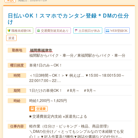
日払いOK！スマホでカンタン登録＊DMの仕分
け
職種未経験OK
交通費別途支給あり
土日祝日が休み
WEB登録OK
派遣
福岡県福津市
勤務地
福間駅からバイク・車---分／東福間駅からバイク・車---分
単発1日のみ～OK！
曜日頻度
＜1日3時間～OK！＞▼ 例えば… ▼15:00～18:0015:00～
時間
22:0017:00～22:…
1日だけの単発OK！ ＃8月～ ＃9月～
期間
時給1,200円～1,625円
時給
交通費
■ 交通費規定内支給 ※派遣先による
軽作業（仕分け・ピッキング・検品、商品管理）
仕事内容
＼DMの仕分け／＜とってもシンプルなので未経験でも安
心！＞▼封入作業及び梱包▼雑誌や書籍などの仕分け…