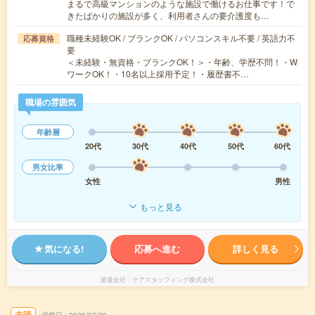
まるで高級マンションのような施設で働けるお仕事です！で
きたばかりの施設が多く、利用者さんの要介護度も…
職種未経験OK / ブランクOK / パソコンスキル不要 / 英語力不
応募資格
要
＜未経験・無資格・ブランクOK！＞・年齢、学歴不問！・W
ワークOK！・10名以上採用予定！・履歴書不…
職場の雰囲気
年齢層
20代
30代
40代
50代
60代
男女比率
女性
男性
もっと見る
気になる!
応募へ進む
詳しく見る
派遣会社
ケアスタッフィング株式会社
未読
掲載日
2026/07/29