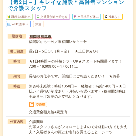
【週2日～】キレイな施設＊高齢者マンション
で介護スタッフ
職種未経験OK
交通費別途支給あり
土日祝日が休み
残業なし
WEB登録OK
派遣
福岡県福津市
勤務地
福間駅から---分／東福間駅から---分
週2日～5日OK（月～金） ★土日休みOK
曜日頻度
★1日4時間～の時短シフトOK★スタート時間選べます！
時間
7:00～16:009:00～17:0011:…
長期のお仕事です。開始日はご相談ください！ ★急募
期間
無資格未経験：時給1350円～ 経験者：時給1400円～★日
時給
払い／週払い制度あり（月払いも選べます）※稼働開始時は
手続き完了次第のお支払いとなります。
交通費
交通費全額支給※規定有
介護関連
仕事内容
先輩スタッフさんがフォローしますので未経験の方でも大丈
夫＊入居者さんの顔とお名前を覚えること、シーツ…