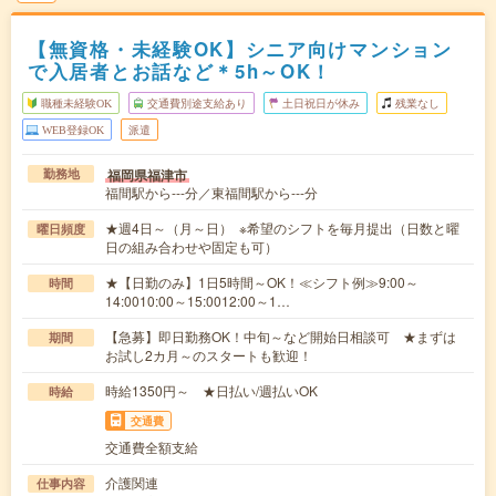
【無資格・未経験OK】シニア向けマンション
で入居者とお話など＊5h～OK！
職種未経験OK
交通費別途支給あり
土日祝日が休み
残業なし
WEB登録OK
派遣
福岡県福津市
勤務地
福間駅から---分／東福間駅から---分
★週4日～（月～日） ※希望のシフトを毎月提出（日数と曜
曜日頻度
日の組み合わせや固定も可）
★【日勤のみ】1日5時間～OK！≪シフト例≫9:00～
時間
14:0010:00～15:0012:00～1…
【急募】即日勤務OK！中旬～など開始日相談可 ★まずは
期間
お試し2カ月～のスタートも歓迎！
時給1350円～ ★日払い/週払いOK
時給
交通費
交通費全額支給
介護関連
仕事内容