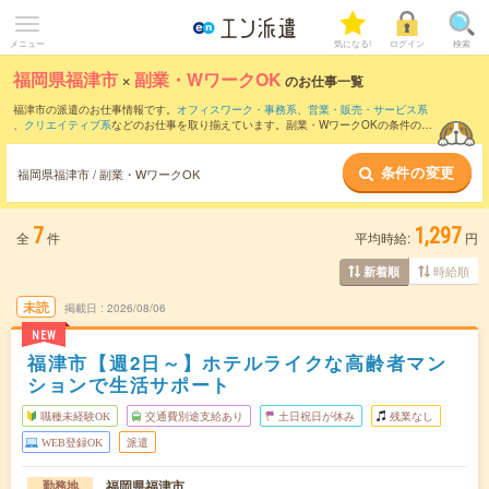
メニュー
気になる!
ログイン
検索
福岡県福津市
×
副業・WワークOK
のお仕事一覧
福津市の派遣のお仕事情報です。
オフィスワーク・事務系
、
営業・販売・サービス系
、
クリエイティブ系
などのお仕事を取り揃えています。副業・WワークOKの条件の他
に、
交通費別途支給あり
、
職種未経験OK
、
友だちと一緒の応募OK
などのこだわり条
件も取り揃えています。
条件の変更
福岡県福津市 / 副業・WワークOK
7
1,297
全
件
平均時給:
円
時給順
新着順
未読
掲載日
2026/08/06
NEW
福津市【週2日～】ホテルライクな高齢者マン
ションで生活サポート
職種未経験OK
交通費別途支給あり
土日祝日が休み
残業なし
WEB登録OK
派遣
福岡県福津市
勤務地