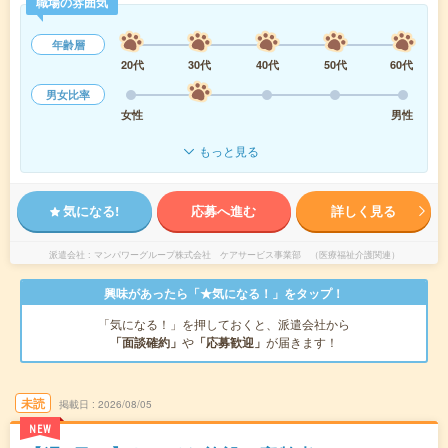
職場の雰囲気
年齢層
20代
30代
40代
50代
60代
男女比率
女性
男性
もっと見る
気になる!
応募へ進む
詳しく見る
派遣会社
マンパワーグループ株式会社 ケアサービス事業部 （医療福祉介護関連）
興味があったら「★気になる！」をタップ！
「気になる！」を押しておくと、派遣会社から
「面談確約」
や
「応募歓迎」
が届きます！
未読
掲載日
2026/08/05
NEW