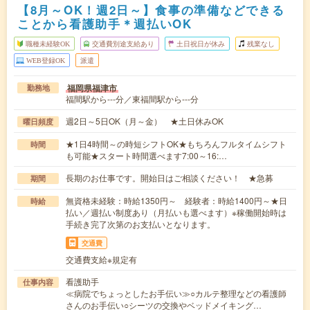
【8月～OK！週2日～】食事の準備などできる
ことから看護助手＊週払いOK
職種未経験OK
交通費別途支給あり
土日祝日が休み
残業なし
WEB登録OK
派遣
福岡県福津市
勤務地
福間駅から---分／東福間駅から---分
週2日～5日OK（月～金） ★土日休みOK
曜日頻度
★1日4時間～の時短シフトOK★もちろんフルタイムシフト
時間
も可能★スタート時間選べます7:00～16:…
長期のお仕事です。開始日はご相談ください！ ★急募
期間
無資格未経験：時給1350円～ 経験者：時給1400円～★日
時給
払い／週払い制度あり（月払いも選べます）※稼働開始時は
手続き完了次第のお支払いとなります。
交通費
交通費支給※規定有
看護助手
仕事内容
≪病院でちょっとしたお手伝い≫○カルテ整理などの看護師
さんのお手伝い○シーツの交換やベッドメイキング…