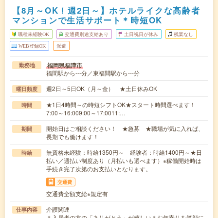
【8月～OK！週2日～】ホテルライクな高齢者
マンションで生活サポート＊時短OK
職種未経験OK
交通費別途支給あり
土日祝日が休み
残業なし
WEB登録OK
派遣
福岡県福津市
勤務地
福間駅から---分／東福間駅から---分
週2日～5日OK（月～金） ★土日休みOK
曜日頻度
★1日4時間～の時短シフトOK★スタート時間選べます！
時間
7:00～16:009:00～17:0011:…
開始日はご相談ください！ ★急募 ★職場が気に入れば、
期間
長期でも働けます！
無資格未経験：時給1350円～ 経験者：時給1400円～★日
時給
払い／週払い制度あり（月払いも選べます）※稼働開始時は
手続き完了次第のお支払いとなります。
交通費
交通費全額支給※規定有
介護関連
仕事内容
＊入居者の方の「ありがとう」が嬉しい＊お年寄りを笑顔に