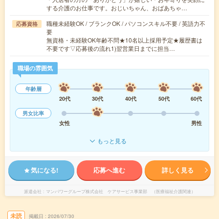
する介護のお仕事です。おじいちゃん、おばあちゃ…
職種未経験OK / ブランクOK / パソコンスキル不要 / 英語力不
応募資格
要
無資格・未経験OK年齢不問★10名以上採用予定★履歴書は
不要です▽応募後の流れ1)翌営業日までに担当…
職場の雰囲気
年齢層
20代
30代
40代
50代
60代
男女比率
女性
男性
もっと見る
気になる!
応募へ進む
詳しく見る
派遣会社
マンパワーグループ株式会社 ケアサービス事業部 （医療福祉介護関連）
未読
掲載日
2026/07/30