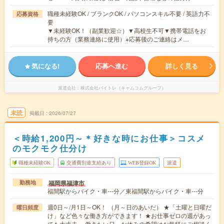
職種未経験OK / ブランクOK / パソコンスキル不要 / 英語力不
応募資格
要
▼未経験OK！（副業歓迎☆）▼高校生不可▼携帯電話をお
持ちの方（業務連絡に使用）※応募後のご連絡はメ…
気になる!
応募へ進む
詳しく見る
派遣会社
株式会社バイトレ（キャムコムグループ）
未読
掲載日
2026/07/27
＜時給1,200円～＊好きな時にお仕事＞コスメ
のモクモク仕分け
職種未経験OK
交通費別途支給あり
WEB登録OK
派遣
福岡県福津市
勤務地
福間駅からバイク・車---分／東福間駅からバイク・車---分
週0日～/月1日～OK！ （月～日のあいだ） ★「土曜と日曜だ
曜日頻度
け」など色々な働き方ができます！ ★お仕事ゼロの週があっ
ても大丈夫。 働きたい日、お休みの希望はお気軽にご相談く