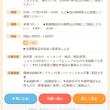
ださい！
9:00～17:0010:00～19:00 など■ 他の時間帯もお気軽にご
時間
相談ください！
単発1日～！ ★勤務開始日や期間はお気軽にご相談くださ
期間
い！ ＃8月～ ＃9月～
時給1,200円～1,625円
時給
交通費
■ 交通費規定内支給 ※派遣先による
軽作業（仕分け・ピッキング・検品、商品管理）
仕事内容
＼コスメの仕分け／＜とってもシンプルなので未経験でも安
心！＞▼封入作業及び梱包▼雑誌や書籍などの仕分…
職種未経験OK / ブランクOK / パソコンスキル不要 / 英語力不
応募資格
要
▼未経験OK！（副業歓迎☆）▼高校生不可▼携帯電話をお
持ちの方（業務連絡に使用）※応募後のご連絡はメ…
気になる!
応募へ進む
詳しく見る
派遣会社
株式会社バイトレ（キャムコムグループ）