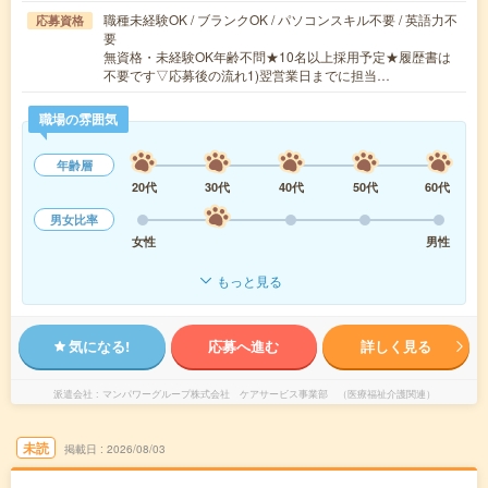
職種未経験OK / ブランクOK / パソコンスキル不要 / 英語力不
応募資格
要
無資格・未経験OK年齢不問★10名以上採用予定★履歴書は
不要です▽応募後の流れ1)翌営業日までに担当…
職場の雰囲気
年齢層
20代
30代
40代
50代
60代
男女比率
女性
男性
もっと見る
気になる!
応募へ進む
詳しく見る
派遣会社
マンパワーグループ株式会社 ケアサービス事業部 （医療福祉介護関連）
未読
掲載日
2026/08/03