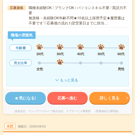
職種未経験OK / ブランクOK / パソコンスキル不要 / 英語力不
応募資格
要
無資格・未経験OK年齢不問★10名以上採用予定★履歴書は
不要です▽応募後の流れ1)翌営業日までに担当…
職場の雰囲気
年齢層
20代
30代
40代
50代
60代
男女比率
女性
男性
もっと見る
気になる!
応募へ進む
詳しく見る
派遣会社
マンパワーグループ株式会社 ケアサービス事業部 （医療福祉介護関連）
未読
掲載日
2026/08/03