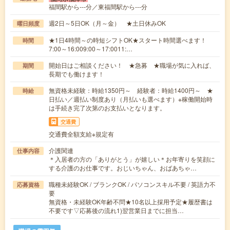
福間駅から---分／東福間駅から---分
週2日～5日OK（月～金） ★土日休みOK
曜日頻度
★1日4時間～の時短シフトOK★スタート時間選べます！
時間
7:00～16:009:00～17:0011:…
開始日はご相談ください！ ★急募 ★職場が気に入れば、
期間
長期でも働けます！
無資格未経験：時給1350円～ 経験者：時給1400円～ ★
時給
日払い／週払い制度あり（月払いも選べます）※稼働開始時
は手続き完了次第のお支払いとなります。
交通費
交通費全額支給※規定有
介護関連
仕事内容
＊入居者の方の「ありがとう」が嬉しい＊お年寄りを笑顔に
する介護のお仕事です。おじいちゃん、おばあちゃ…
職種未経験OK / ブランクOK / パソコンスキル不要 / 英語力不
応募資格
要
無資格・未経験OK年齢不問★10名以上採用予定★履歴書は
不要です▽応募後の流れ1)翌営業日までに担当…