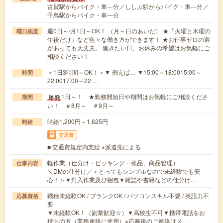
古賀駅からバイク・車---分／ししぶ駅からバイク・車---分／
千鳥駅からバイク・車---分
週0日～/月1日～OK！ （月～日のあいだ） ★「火曜と木曜の
曜日頻度
午後だけ」など色々な働き方ができます！ ★お仕事ゼロの週
があっても大丈夫。 働きたい日、お休みの希望はお気軽にご
相談ください！
＜1日3時間～OK！＞▼ 例えば… ▼15:00～18:0015:00～
時間
22:0017:00～22:…
1日～！ ★勤務開始日や期間はお気軽にご相談くださ
単発
期間
い！ ＃8月～ ＃9月～
時給1,200円～1,625円
時給
交通費
■ 交通費規定内支給 ※派遣先による
軽作業（仕分け・ピッキング・検品、商品管理）
仕事内容
＼DMの仕分け／＜とってもシンプルなので未経験でも安
心！＞▼封入作業及び梱包▼雑誌や書籍などの仕分け…
職種未経験OK / ブランクOK / パソコンスキル不要 / 英語力不
応募資格
要
▼未経験OK！（副業歓迎☆）▼高校生不可▼携帯電話をお
持ちの方（業務連絡に使用）※応募後のご連絡はメ…