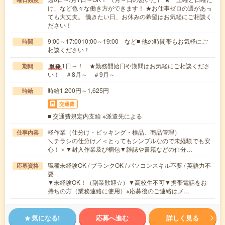
け」など色々な働き方ができます！ ★お仕事ゼロの週があっ
ても大丈夫。 働きたい日、お休みの希望はお気軽にご相談く
ださい！
9:00～17:0010:00～19:00 など■ 他の時間帯もお気軽にご
時間
相談ください！
1日～！ ★勤務開始日や期間はお気軽にご相談くださ
単発
期間
い！ ＃8月～ ＃9月～
時給1,200円～1,625円
時給
交通費
■ 交通費規定内支給 ※派遣先による
軽作業（仕分け・ピッキング・検品、商品管理）
仕事内容
＼チラシの仕分け／＜とってもシンプルなので未経験でも安
心！＞▼封入作業及び梱包▼雑誌や書籍などの仕分…
職種未経験OK / ブランクOK / パソコンスキル不要 / 英語力不
応募資格
要
▼未経験OK！（副業歓迎☆）▼高校生不可▼携帯電話をお
持ちの方（業務連絡に使用）※応募後のご連絡はメ…
気になる!
応募へ進む
詳しく見る