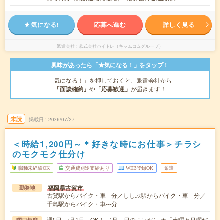
気になる!
応募へ進む
詳しく見る
派遣会社
株式会社バイトレ（キャムコムグループ）
興味があったら「★気になる！」をタップ！
「気になる！」を押しておくと、派遣会社から
「面談確約」
や
「応募歓迎」
が届きます！
未読
掲載日
2026/07/27
＜時給1,200円～＊好きな時にお仕事＞チラシ
のモクモク仕分け
職種未経験OK
交通費別途支給あり
WEB登録OK
派遣
福岡県古賀市
勤務地
古賀駅からバイク・車---分／ししぶ駅からバイク・車---分／
千鳥駅からバイク・車---分
週0日～/月1日～OK！ （月～日のあいだ） ★「土曜と日曜だ
曜日頻度