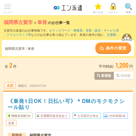
メニュー
気になる!
ログイン
検索
福岡県古賀市
×
単発
のお仕事一覧
古賀市の派遣のお仕事情報です。
オフィスワーク・事務系
、
営業・販売・サービス系
、
クリエイティブ系
などのお仕事を取り揃えています。単発の条件の他に、
交通費別
途支給あり
、
職種未経験OK
、
友だちと一緒の応募OK
などでもお探し頂けます。
条件の変更
福岡県古賀市 / 単発
2
1,200
全
件
平均時給:
円
時給順
新着順
未読
掲載日
2026/07/30
《単発1日OK！日払い可》＊DMのモクモクシ
ール貼り
職種未経験OK
交通費別途支給あり
土日祝日が休み
WEB登録OK
派遣
福岡県古賀市
勤務地