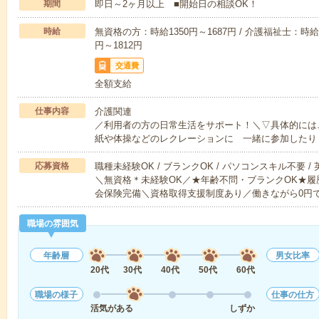
期間
即日～2ヶ月以上 ■開始日の相談OK！
時給
無資格の方：時給1350円～1687円 / 介護福祉士：時給1
円～1812円
交通費
全額支給
仕事内容
介護関連
／利用者の方の日常生活をサポート！＼▽具体的には
紙や体操などのレクレーションに 一緒に参加したり
応募資格
職種未経験OK / ブランクOK / パソコンスキル不要 /
＼無資格＊未経験OK／★年齢不問・ブランクOK★履
会保険完備＼資格取得支援制度あり／働きながら0円
職場の雰囲気
年齢層
男女比率
20代
30代
40代
50代
60代
職場の様子
仕事の仕方
活気がある
しずか