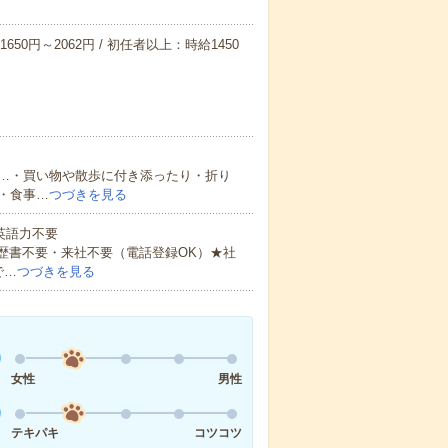
650円～2062円 / 初任者以上：時給1450
…・買い物や散歩に付き添ったり・折り
・食事…
つづきを見る
 英語力不要
歴書不要・来社不要（電話登録OK）★社
で…
つづきを見る
女性
男性
テキパキ
コツコツ