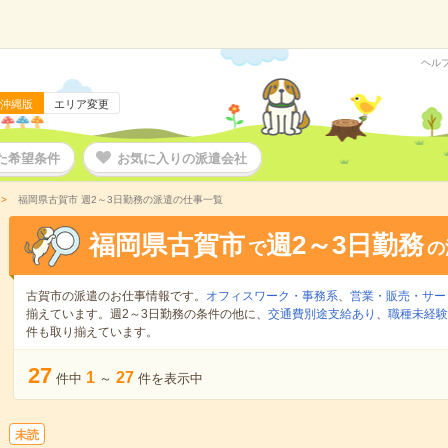
ヘル
沖縄版
エリア変更
た希望条件
お気に入りの派遣会社
福岡県古賀市 週2～3日勤務の派遣の仕事一覧
福岡県古賀市
週2～3日勤務
で
の
古賀市の派遣のお仕事情報です。
オフィスワーク・事務系
、
営業・販売・サー
揃えています。週2～3日勤務の条件の他に、
交通費別途支給あり
、
職種未経験
件も取り揃えています。
27
1
27
件中
～
件を表示中
未読