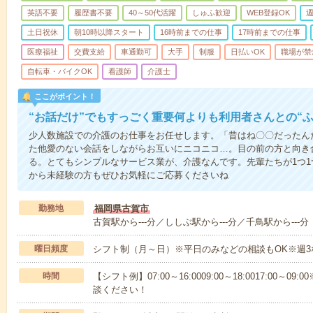
英語不要
履歴書不要
40～50代活躍
しゅふ歓迎
WEB登録OK
週
土日祝休
朝10時以降スタート
16時前までの仕事
17時前までの仕事
医療福祉
交費支給
車通勤可
大手
制服
日払いOK
職場が禁
自転車・バイクOK
看護師
介護士
ここがポイント！
“お話だけ”でもすっごく重要何よりも利用者さんとの“
少人数施設での介護のお仕事をお任せします。「昔はね〇〇だったん
た他愛のない会話をしながらお互いにニコニコ…。目の前の方と向き
る。とてもシンプルなサービス業が、介護なんです。先輩たちが1つ
から未経験の方もぜひお気軽にご応募くださいね
勤務地
福岡県古賀市
古賀駅から---分／ししぶ駅から---分／千鳥駅から---分
曜日頻度
シフト制（月～日）※平日のみなどの相談もOK※週3
時間
【シフト例】07:00～16:0009:00～18:0017:00
談ください！