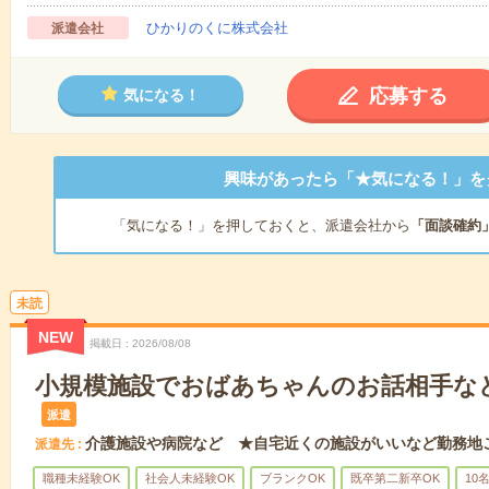
ひかりのくに株式会社
派遣会社
応募する
気になる！
興味があったら「★気になる！」を
「気になる！」を押しておくと、派遣会社から
「面談確約
未読
NEW
掲載日
2026/08/08
小規模施設でおばあちゃんのお話相手な
派遣
介護施設や病院など ★自宅近くの施設がいいなど勤務地
派遣先
職種未経験OK
社会人未経験OK
ブランクOK
既卒第二新卒OK
10