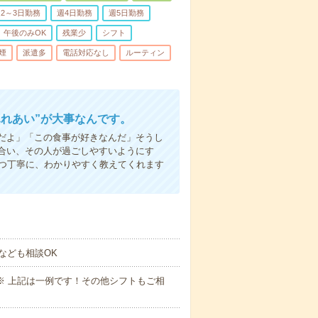
2～3日勤務
週4日勤務
週5日勤務
午後のみOK
残業少
シフト
煙
派遣多
電話対応なし
ルーティン
ふれあい”が大事なんです。
だよ」「この食事が好きなんだ」そうし
合い、その人が過ごしやすいようにす
1つ丁寧に、わかりやすく教えてくれます
なども相談OK
～09:00※ 上記は一例です！その他シフトもご相