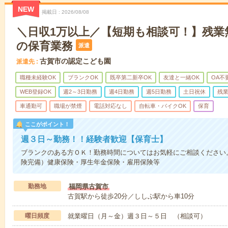
NEW
掲載日
2026/08/08
＼日収1万以上／【短期も相談可！】残業
の保育業務
派遣
古賀市の認定こども園
派遣先
職種未経験OK
ブランクOK
既卒第二新卒OK
友達と一緒OK
OA不
WEB登録OK
週2～3日勤務
週4日勤務
週5日勤務
土日祝休
残
車通勤可
職場が禁煙
電話対応なし
自転車・バイクOK
保育
ここがポイント！
週３日～勤務！！経験者歓迎【保育士】
ブランクのある方ＯＫ！勤務時間についてはお気軽にご相談ください
険完備）健康保険・厚生年金保険・雇用保険等
勤務地
福岡県古賀市
古賀駅から徒歩20分／ししぶ駅から車10分
曜日頻度
就業曜日（月～金）週３日～５日 （相談可）