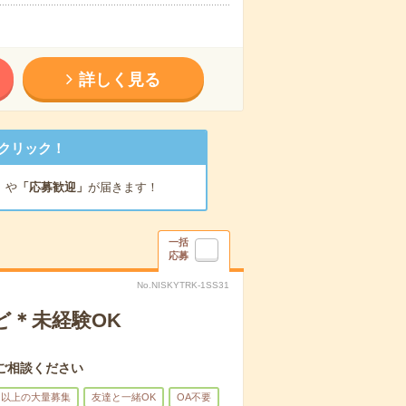
詳しく見る
クリック！
」
や
「応募歓迎」
が届きます！
一括
応募
No.NISKYTRK-1SS31
ど＊未経験OK
ご相談ください
名以上の大量募集
友達と一緒OK
OA不要