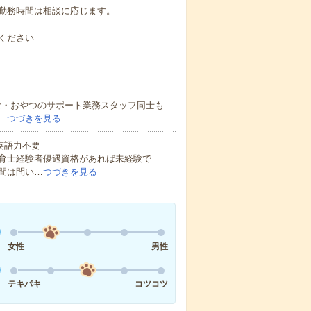
勤務時間は相談に応じます。
ください
給食・おやつのサポート業務スタッフ同士も
…
つづきを見る
 英語力不要
育士経験者優遇資格があれば未経験で
間は問い…
つづきを見る
女性
男性
テキパキ
コツコツ