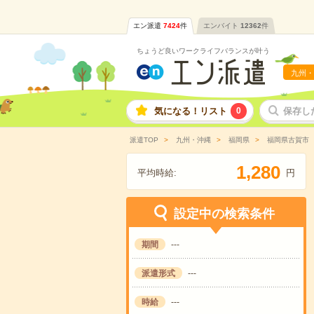
エン派遣
7424
件
エンバイト
12362
件
ちょうど良いワークライフバランスが叶う
九州・
気になる！リスト
0
保存し
派遣TOP
九州・沖縄
福岡県
福岡県古賀市
,
1
2
8
0
平均時給:
円
設定中の検索条件
期間
---
派遣形式
---
時給
---