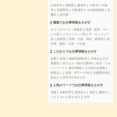
久留米市
糟屋郡
飯塚市
小郡市
行橋
市
筑紫野市
大野城市
その他福岡県
宗
像市
田川郡
職種でお仕事情報をさがす
オフィスワーク・事務系
営業・販売・サー
ビス系
クリエイティブ系
IT・エンジニア
系
技術系
医療・介護・福祉・教育系
軽
作業・物流・工場・その他
こだわりでお仕事情報をさがす
短期
単発
職種未経験OK
10名以上の大
量募集
友だちと一緒の応募OK
在宅・リモ
ートワーク
週4日勤務
土日祝のみ勤務
残業なし
副業・WワークOK
交通費別途支
給あり
語学力が活かせる
人気のワードでお仕事情報をさがす
急募
年齢不問
財団法人
英語
書類チェ
ック
テレビ局
封入
大学