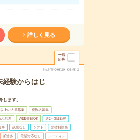
詳しく見る
一括
応募
No.NTKOHK29_KGMK-2
＊未経験からはじ
介します。
名以上の大量募集
複数名募集
ゅふ歓迎
WEB登録OK
週2～3日勤務
仕事
残業なし
シフト
交替制勤務
派遣多
電話対応なし
ルーティン