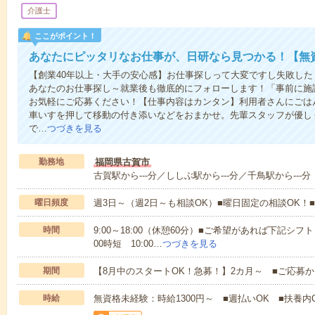
介護士
ここがポイント！
あなたにピッタリなお仕事が、日研なら見つかる！【無
【創業40年以上・大手の安心感】お仕事探しって大変ですし失敗したく
あなたのお仕事探し～就業後も徹底的にフォローします！「事前に施
お気軽にご応募ください！【仕事内容はカンタン】利用者さんにごは
車いすを押して移動の付き添いなどをおまかせ。先輩スタッフが優し
で…
つづきを見る
勤務地
福岡県古賀市
古賀駅から---分／ししぶ駅から---分／千鳥駅から---分
曜日頻度
週3日～（週2日～も相談OK）■曜日固定の相談OK
時間
9:00～18:00（休憩60分）■ご希望があれば下記シフトもOK
00時短 10:00…
つづきを見る
期間
【8月中のスタートOK！急募！】2カ月～ ■ご応募
時給
無資格未経験：時給1300円～ ■週払いOK ■扶養内O