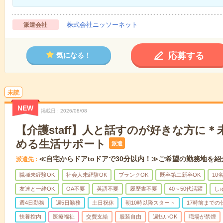
株式会社ニッソーネット
派遣会社
応募する
気になる！
未読
NEW
掲載日
2026/08/08
【介護staff】人と話すのが好きな方に
める生活サポート
派遣
≪自宅からドアtoドアで30分以内！≫ご希望の勤務地を紹
派遣先
職種未経験OK
社会人未経験OK
ブランクOK
既卒第二新卒OK
10
友達と一緒OK
OA不要
英語不要
履歴書不要
40～50代活躍
し
週4日勤務
週5日勤務
土日祝休
朝10時以降スタート
17時前までの
扶養控内
医療福祉
交費支給
服装自由
週払いOK
職場が禁煙