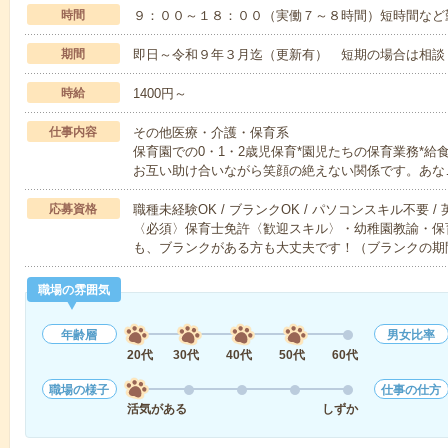
時間
９：００～１８：００（実働７～８時間）短時間など
期間
即日～令和９年３月迄（更新有） 短期の場合は相談
時給
1400円～
仕事内容
その他医療・介護・保育系
保育園での0・1・2歳児保育*園児たちの保育業務*
お互い助け合いながら笑顔の絶えない関係です。あな
応募資格
職種未経験OK / ブランクOK / パソコンスキル不要 /
〈必須〉保育士免許〈歓迎スキル〉・幼稚園教諭・保
も、ブランクがある方も大丈夫です！（ブランクの期
職場の雰囲気
年齢層
男女比率
20代
30代
40代
50代
60代
職場の様子
仕事の仕方
活気がある
しずか