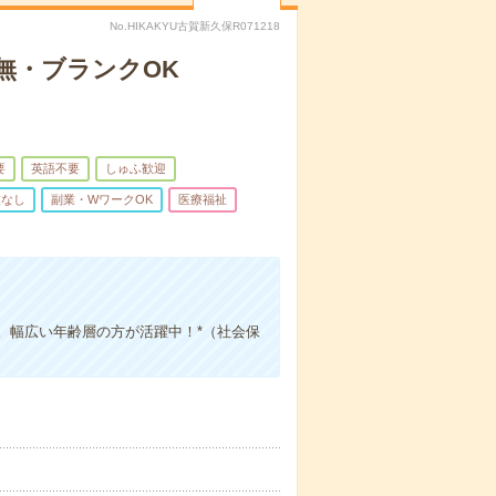
No.HIKAKYU古賀新久保R071218
無・ブランクOK
要
英語不要
しゅふ歓迎
業なし
副業・WワークOK
医療福祉
。幅広い年齢層の方が活躍中！*（社会保