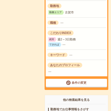
勤務地
古賀市
勤務エリア
職種
---
こだわりINDEX
週2～3日勤務
絶対
---
できれば
キーワード
---
あなたのプロフィール
---
条件の変更
他の検索結果を見る
勤務地でお仕事情報をさがす