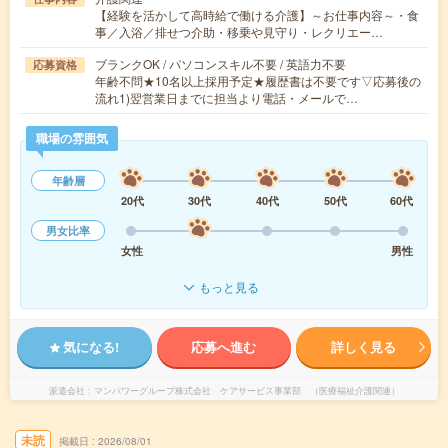
【経験を活かして高時給で働ける介護】～お仕事内容～・食
事／入浴／排せつ介助・移乗や見守り・レクリエー…
ブランクOK / パソコンスキル不要 / 英語力不要
応募資格
年齢不問★10名以上採用予定★履歴書は不要です▽応募後の
流れ1)翌営業日までに担当より電話・メールで…
職場の雰囲気
年齢層
20代
30代
40代
50代
60代
男女比率
女性
男性
もっと見る
気になる!
応募へ進む
詳しく見る
派遣会社
マンパワーグループ株式会社 ケアサービス事業部 （医療福祉介護関連）
未読
掲載日
2026/08/01