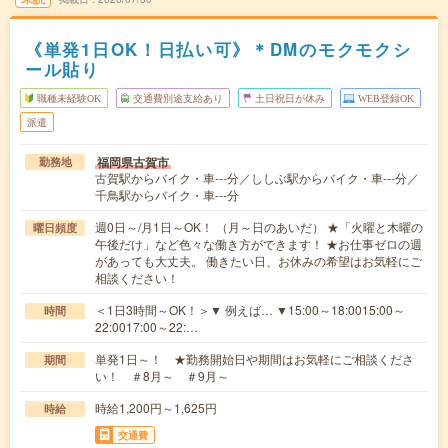
《単発1日OK！日払い可》＊DMのモクモクシ
ール貼り
職種未経験OK
交通費別途支給あり
土日祝日が休み
WEB登録OK
派遣
福岡県古賀市
勤務地
古賀駅からバイク・車---分／ししぶ駅からバイク・車---分／
千鳥駅からバイク・車---分
週0日～/月1日～OK！ （月～日のあいだ） ★「火曜と木曜の
曜日頻度
午後だけ」など色々な働き方ができます！ ★お仕事ゼロの週
があっても大丈夫。 働きたい日、お休みの希望はお気軽にご
相談ください！
＜1日3時間～OK！＞▼ 例えば… ▼15:00～18:0015:00～
時間
22:0017:00～22:…
単発1日～！ ★勤務開始日や期間はお気軽にご相談くださ
期間
い！ ＃8月～ ＃9月～
時給1,200円～1,625円
時給
交通費