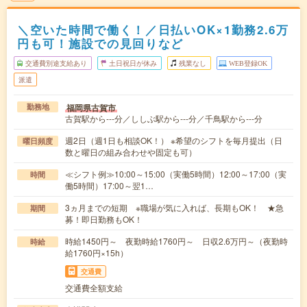
＼空いた時間で働く！／日払いOK×1勤務2.6万
円も可！施設での見回りなど
交通費別途支給あり
土日祝日が休み
残業なし
WEB登録OK
派遣
福岡県古賀市
勤務地
古賀駅から---分／ししぶ駅から---分／千鳥駅から---分
週2日（週1日も相談OK！） ※希望のシフトを毎月提出（日
曜日頻度
数と曜日の組み合わせや固定も可）
≪シフト例≫10:00～15:00（実働5時間）12:00～17:00（実
時間
働5時間）17:00～翌1…
3ヵ月までの短期 ※職場が気に入れば、長期もOK！ ★急
期間
募！即日勤務もOK！
時給1450円～ 夜勤時給1760円～ 日収2.6万円～（夜勤時
時給
給1760円×15h）
交通費
交通費全額支給