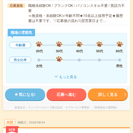
職種未経験OK / ブランクOK / パソコンスキル不要 / 英語力不
応募資格
要
≪無資格・未経験OK≫年齢不問★10名以上採用予定★履歴
書は不要です。▽応募後の流れ1)翌営業日まで…
職場の雰囲気
年齢層
20代
30代
40代
50代
60代
男女比率
女性
男性
もっと見る
気になる!
応募へ進む
詳しく見る
派遣会社
マンパワーグループ株式会社 ケアサービス事業部 （医療福祉介護関連）
未読
掲載日
2026/08/04
NEW