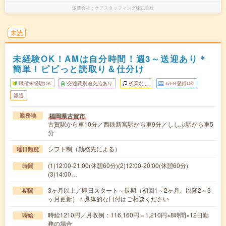
派遣会社
ケアスタッフィング株式会社
未読
未経験OK！AMは自分時間！週3～送迎あり＊
簡単！ピピっと読取り＆仕分け
職種未経験OK
交通費別途支給あり
残業なし
WEB登録OK
派遣
福岡県古賀市
勤務地
古賀駅から車10分／西鉄新宮駅から車9分／ししぶ駅から車5
分
シフト制（勤務先による）
曜日頻度
(1)12:00-21:00(休憩60分)(2)12:00-20:00(休憩60分)
時間
(3)14:00…
3ヶ月以上／即日スタート～長期（初回1～2ヶ月、以降2～3
期間
ヶ月更新）＊具体的な日付はご相談ください
時給1210円／月収例：116,160円＝1,210円×8時間×12日勤
時給
務の場合