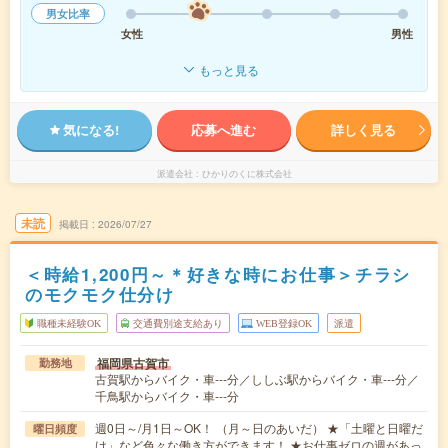
男女比率
女性
男性
もっと見る
気になる!
応募へ進む
詳しく見る
派遣会社
ひかりのくに株式会社
未読
掲載日
2026/07/27
＜時給1,200円～＊好きな時にお仕事＞チラシ
のモクモク仕分け
職種未経験OK
交通費別途支給あり
WEB登録OK
派遣
福岡県古賀市
勤務地
古賀駅からバイク・車---分／ししぶ駅からバイク・車---分／
千鳥駅からバイク・車---分
週0日～/月1日～OK！ （月～日のあいだ） ★「土曜と日曜だ
曜日頻度
け」など色々な働き方ができます！ ★お仕事ゼロの週があっ