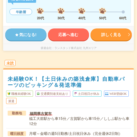
年齢層
20代
30代
40代
50代
60代
気になる!
応募へ進む
詳しく見る
派遣会社
ランスタッド株式会社 九州エリア
未読
未経験OK！【土日休みの築浅倉庫】自動車パ
ーツのピッキング＆発送準備
職種未経験OK
交通費別途支給あり
土日祝日が休み
WEB登録OK
派遣
福岡県古賀市
勤務地
福工大前駅から車15分／古賀駅から車15分／ししぶ駅から車
12分
月曜～金曜の週5日勤務/土日祝日休み（完全週休2日制）
曜日頻度