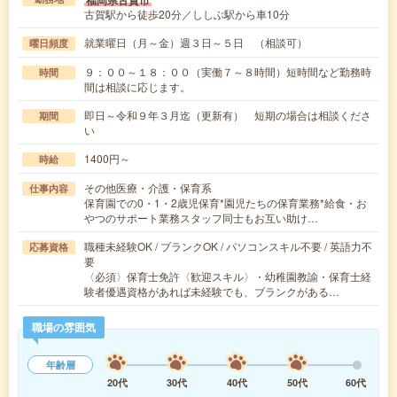
古賀駅から徒歩20分／ししぶ駅から車10分
就業曜日（月～金）週３日～５日 （相談可）
曜日頻度
９：００～１８：００（実働７～８時間）短時間など勤務時
時間
間は相談に応じます。
即日～令和９年３月迄（更新有） 短期の場合は相談くださ
期間
い
1400円～
時給
その他医療・介護・保育系
仕事内容
保育園での0・1・2歳児保育*園児たちの保育業務*給食・お
やつのサポート業務スタッフ同士もお互い助け…
職種未経験OK / ブランクOK / パソコンスキル不要 / 英語力不
応募資格
要
〈必須〉保育士免許〈歓迎スキル〉・幼稚園教諭・保育士経
験者優遇資格があれば未経験でも、ブランクがある…
職場の雰囲気
年齢層
20代
30代
40代
50代
60代