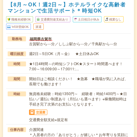
【8月～OK！週2日～】ホテルライクな高齢者
マンションで生活サポート＊時短OK
職種未経験OK
交通費別途支給あり
土日祝日が休み
残業なし
WEB登録OK
派遣
福岡県古賀市
勤務地
古賀駅から---分／ししぶ駅から---分／千鳥駅から---分
週2日～5日OK（月～金） ★土日休みOK
曜日頻度
★1日4時間～の時短シフトOK★スタート時間選べます！
時間
7:00～16:009:00～17:0011:…
開始日はご相談ください！ ★急募 ★職場が気に入れば、
期間
長期でも働けます！
無資格未経験：時給1350円～ 経験者：時給1400円～★日
時給
払い／週払い制度あり（月払いも選べます）※稼働開始時は
手続き完了次第のお支払いとなります。
交通費
交通費全額支給※規定有
介護関連
仕事内容
＊入居者の方の「ありがとう」が嬉しい＊お年寄りを笑顔に