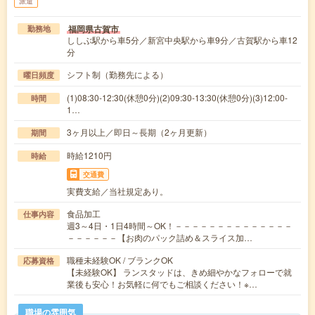
派遣
福岡県古賀市
勤務地
ししぶ駅から車5分／新宮中央駅から車9分／古賀駅から車12
分
シフト制（勤務先による）
曜日頻度
(1)08:30-12:30(休憩0分)(2)09:30-13:30(休憩0分)(3)12:00-
時間
1…
3ヶ月以上／即日～長期（2ヶ月更新）
期間
時給1210円
時給
交通費
実費支給／当社規定あり。
食品加工
仕事内容
週3～4日・1日4時間～OK！－－－－－－－－－－－－－－
－－－－－－【お肉のパック詰め＆スライス加…
職種未経験OK / ブランクOK
応募資格
【未経験OK】 ランスタッドは、きめ細やかなフォローで就
業後も安心！お気軽に何でもご相談ください！※…
職場の雰囲気