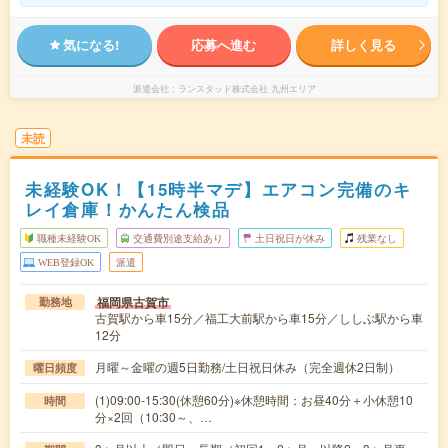
気になる!
応募へ進む
詳しく見る
派遣会社
ランスタッド株式会社 九州エリア
未読
未経験OK！【15時半マデ】エアコン完備のキ
レイ倉庫！かんたん検品
職種未経験OK
交通費別途支給あり
土日祝日が休み
残業なし
WEB登録OK
派遣
福岡県古賀市
勤務地
古賀駅から車15分／福工大前駅から車15分／ししぶ駅から車
12分
月曜～金曜の週5日勤務/土日祝日休み（完全週休2日制）
曜日頻度
(1)09:00-15:30(休憩60分)※休憩時間：お昼40分＋小休憩10
時間
分×2回（10:30～、…