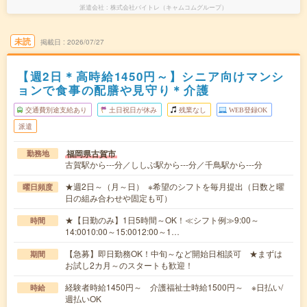
派遣会社
株式会社バイトレ（キャムコムグループ）
未読
掲載日
2026/07/27
【週2日＊高時給1450円～】シニア向けマンシ
ョンで食事の配膳や見守り＊介護
交通費別途支給あり
土日祝日が休み
残業なし
WEB登録OK
派遣
福岡県古賀市
勤務地
古賀駅から---分／ししぶ駅から---分／千鳥駅から---分
★週2日～（月～日） ※希望のシフトを毎月提出（日数と曜
曜日頻度
日の組み合わせや固定も可）
★【日勤のみ】1日5時間～OK！≪シフト例≫9:00～
時間
14:0010:00～15:0012:00～1…
【急募】即日勤務OK！中旬～など開始日相談可 ★まずは
期間
お試し2カ月～のスタートも歓迎！
経験者時給1450円～ 介護福祉士時給1500円～ ※日払い/
時給
週払いOK