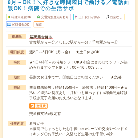
8月～OK！＼好きな時間曜日で働ける／電話面
談OK！病院での生活サポ
職種未経験OK
交通費別途支給あり
土日祝日が休み
残業なし
WEB登録OK
派遣
福岡県古賀市
勤務地
古賀駅から---分／ししぶ駅から---分／千鳥駅から---分
週2日～5日OK（月～金） ★土日休みOK
曜日頻度
★1日4時間～の時短シフトOK★都合に合わせてシフトが決
時間
められますシフト例：7：00～16：009：…
長期のお仕事です。開始日はご相談ください！ ★急募
期間
無資格未経験：時給1350円～ 経験者：時給1400円～★日
時給
払い／週払い制度あり（月払いも選べます）※稼働開始時は
手続き完了次第のお支払いとなります。
交通費
交通費支給※規定有
看護助手
仕事内容
≪病院でちょっとしたお手伝い≫○シーツの交換やベッドメ
イキング〇お手洗い・入浴など生活のお手伝い○診…