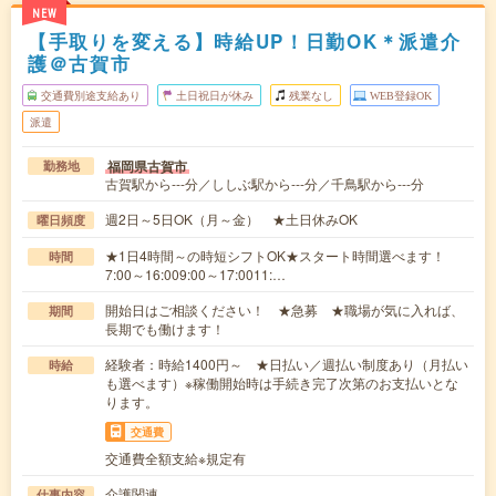
NEW
【手取りを変える】時給UP！日勤OK＊派遣介
護＠古賀市
交通費別途支給あり
土日祝日が休み
残業なし
WEB登録OK
派遣
福岡県古賀市
勤務地
古賀駅から---分／ししぶ駅から---分／千鳥駅から---分
週2日～5日OK（月～金） ★土日休みOK
曜日頻度
★1日4時間～の時短シフトOK★スタート時間選べます！
時間
7:00～16:009:00～17:0011:…
開始日はご相談ください！ ★急募 ★職場が気に入れば、
期間
長期でも働けます！
経験者：時給1400円～ ★日払い／週払い制度あり（月払い
時給
も選べます）※稼働開始時は手続き完了次第のお支払いとな
ります。
交通費
交通費全額支給※規定有
介護関連
仕事内容