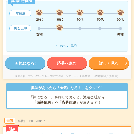
職場の雰囲気
年齢層
20代
30代
40代
50代
60代
男女比率
女性
男性
もっと見る
気になる!
応募へ進む
詳しく見る
派遣会社
マンパワーグループ株式会社 ケアサービス事業部 （医療福祉介護関連）
興味があったら「★気になる！」をタップ！
「気になる！」を押しておくと、派遣会社から
「面談確約」
や
「応募歓迎」
が届きます！
未読
掲載日
2026/08/04
NEW