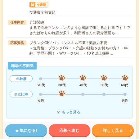
交通費
交通費全額支給
介護関連
仕事内容
まるで高級マンションのような施設で働けるお仕事です！で
きたばかりの施設が多く、利用者さんの要介護度も…
ブランクOK / パソコンスキル不要 / 英語力不要
応募資格
＜無資格・ブランクOK！＞介護の経験をお持ちの方！・年
齢、学歴不問！・WワークOK！・10名以上採用…
職場の雰囲気
年齢層
20代
30代
40代
50代
60代
男女比率
女性
男性
もっと見る
気になる!
応募へ進む
詳しく見る