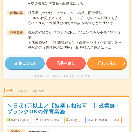
■ 交通費規定内支給 ※派遣先による
軽作業（仕分け・ピッキング・検品、商品管理）
仕事内容
＼DMの仕分け／＜とってもシンプルなので未経験でも安
心！＞▼封入作業及び梱包▼雑誌や書籍などの仕分け…
職種未経験OK / ブランクOK / パソコンスキル不要 / 英語力不
応募資格
要
▼未経験OK！（副業歓迎☆）▼高校生不可▼携帯電話をお
持ちの方（業務連絡に使用）※応募後のご連絡はメ…
気になる!
応募へ進む
詳しく見る
派遣会社
株式会社バイトレ（キャムコムグループ）
未読
掲載日
2026/07/29
＼日収1万以上／【短期も相談可！】残業無・
ブランクOKの保育業務
職種未経験OK
土日祝日が休み
残業なし
WEB登録OK
派遣
福岡県古賀市
勤務地