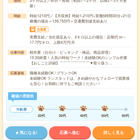
3ヶ月以上／即日～長期（初回1～2ヶ月、以降2～3ヶ月更
期間
新）
時給1210円／【月収例】時給1,210円×実働5時間30分×21日
時給
稼働の場合＝139,755円＋交通費別途支給あり
交通費
実費支給／当社規定あり。2キロ以上の場合：定期代 or～
17.7円/キロ、上限4万円/月
軽作業（仕分け・ピッキング・検品、商品管理）
仕事内容
15:30終業！人気の時短ワーク！未経験OKのシンプル作業
【おしごと詳細】￣￣￣￣￣￣￣￣▼取り扱う…
職種未経験OK / ブランクOK
応募資格
未経験OK ランスタッドは、きめ細やかなフォローで就業後
も安心！お気軽に何でもご相談ください！
職場の雰囲気
年齢層
20代
30代
40代
50代
60代
気になる!
応募へ進む
詳しく見る