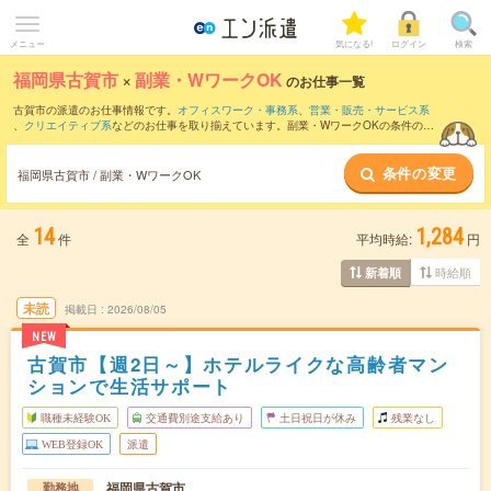
メニュー
気になる!
ログイン
検索
福岡県古賀市
×
副業・WワークOK
のお仕事一覧
古賀市の派遣のお仕事情報です。
オフィスワーク・事務系
、
営業・販売・サービス系
、
クリエイティブ系
などのお仕事を取り揃えています。副業・WワークOKの条件の他
に、
交通費別途支給あり
、
職種未経験OK
、
友だちと一緒の応募OK
などのこだわり条
件も取り揃えています。
条件の変更
福岡県古賀市 / 副業・WワークOK
14
1,284
全
件
平均時給:
円
時給順
新着順
未読
掲載日
2026/08/05
NEW
古賀市【週2日～】ホテルライクな高齢者マン
ションで生活サポート
職種未経験OK
交通費別途支給あり
土日祝日が休み
残業なし
WEB登録OK
派遣
福岡県古賀市
勤務地