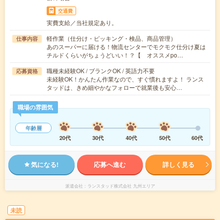
交通費
実費支給／当社規定あり。
軽作業（仕分け・ピッキング・検品、商品管理）
仕事内容
あのスーパーに届ける！物流センターでモクモク仕分け夏は
チルドくらいがちょうどいい！？【 オススメpo…
職種未経験OK / ブランクOK / 英語力不要
応募資格
未経験OK！かんたん作業なので、すぐ慣れますよ！ ランス
タッドは、きめ細やかなフォローで就業後も安心…
職場の雰囲気
年齢層
20代
30代
40代
50代
60代
気になる!
応募へ進む
詳しく見る
派遣会社
ランスタッド株式会社 九州エリア
未読