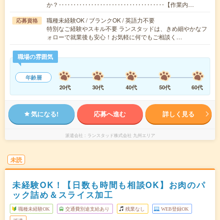
か？‥‥‥‥‥‥‥‥‥‥‥‥‥‥‥‥‥‥【作業内…
職種未経験OK / ブランクOK / 英語力不要
応募資格
特別なご経験やスキル不要 ランスタッドは、きめ細やかなフ
ォローで就業後も安心！お気軽に何でもご相談く…
職場の雰囲気
年齢層
20代
30代
40代
50代
60代
気になる!
応募へ進む
詳しく見る
派遣会社
ランスタッド株式会社 九州エリア
未読
未経験OK！【日数も時間も相談OK】お肉のパ
ック詰め＆スライス加工
職種未経験OK
交通費別途支給あり
残業なし
WEB登録OK