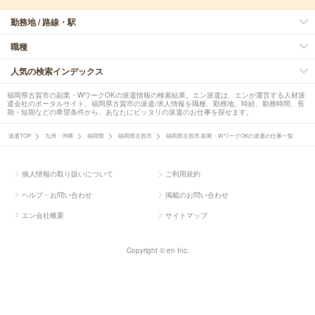
勤務地 / 路線・駅
職種
人気の検索インデックス
福岡県古賀市の副業・WワークOKの派遣情報の検索結果。エン派遣は、エンが運営する人材派
遣会社のポータルサイト。福岡県古賀市の派遣/求人情報を職種、勤務地、時給、勤務時間、長
期・短期などの希望条件から、あなたにピッタリの派遣のお仕事を探せます。
派遣TOP
九州・沖縄
福岡県
福岡県古賀市
福岡県古賀市 副業・WワークOKの派遣の仕事一覧
個人情報の取り扱いについて
ご利用規約
ヘルプ・お問い合わせ
掲載のお問い合わせ
エン会社概要
サイトマップ
Copyright © en Inc.