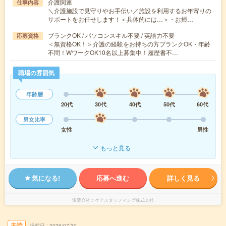
介護関連
仕事内容
＼介護施設で見守りやお手伝い／施設を利用するお年寄りの
サポートをお任せします！＜具体的には…＞・お掃…
ブランクOK / パソコンスキル不要 / 英語力不要
応募資格
＜無資格OK！＞介護の経験をお持ちの方ブランクOK・年齢
不問！WワークOK10名以上募集中！履歴書不…
職場の雰囲気
年齢層
20代
30代
40代
50代
60代
男女比率
女性
男性
もっと見る
気になる!
応募へ進む
詳しく見る
派遣会社
ケアスタッフィング株式会社
未読
掲載日
2026/07/30