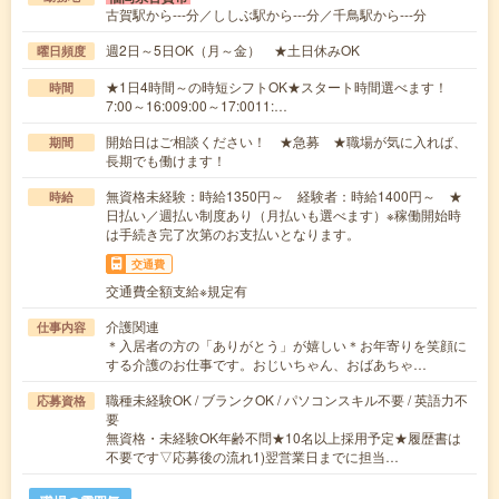
古賀駅から---分／ししぶ駅から---分／千鳥駅から---分
週2日～5日OK（月～金） ★土日休みOK
曜日頻度
★1日4時間～の時短シフトOK★スタート時間選べます！
時間
7:00～16:009:00～17:0011:…
開始日はご相談ください！ ★急募 ★職場が気に入れば、
期間
長期でも働けます！
無資格未経験：時給1350円～ 経験者：時給1400円～ ★
時給
日払い／週払い制度あり（月払いも選べます）※稼働開始時
は手続き完了次第のお支払いとなります。
交通費
交通費全額支給※規定有
介護関連
仕事内容
＊入居者の方の「ありがとう」が嬉しい＊お年寄りを笑顔に
する介護のお仕事です。おじいちゃん、おばあちゃ…
職種未経験OK / ブランクOK / パソコンスキル不要 / 英語力不
応募資格
要
無資格・未経験OK年齢不問★10名以上採用予定★履歴書は
不要です▽応募後の流れ1)翌営業日までに担当…