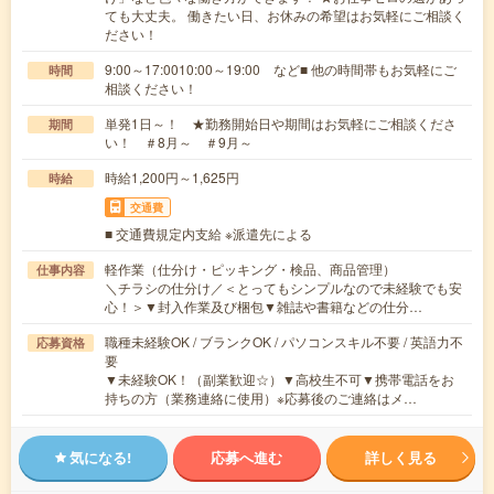
ても大丈夫。 働きたい日、お休みの希望はお気軽にご相談く
ださい！
9:00～17:0010:00～19:00 など■ 他の時間帯もお気軽にご
時間
相談ください！
単発1日～！ ★勤務開始日や期間はお気軽にご相談くださ
期間
い！ ＃8月～ ＃9月～
時給1,200円～1,625円
時給
交通費
■ 交通費規定内支給 ※派遣先による
軽作業（仕分け・ピッキング・検品、商品管理）
仕事内容
＼チラシの仕分け／＜とってもシンプルなので未経験でも安
心！＞▼封入作業及び梱包▼雑誌や書籍などの仕分…
職種未経験OK / ブランクOK / パソコンスキル不要 / 英語力不
応募資格
要
▼未経験OK！（副業歓迎☆）▼高校生不可▼携帯電話をお
持ちの方（業務連絡に使用）※応募後のご連絡はメ…
気になる!
応募へ進む
詳しく見る