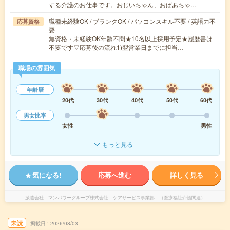
する介護のお仕事です。おじいちゃん、おばあちゃ…
職種未経験OK / ブランクOK / パソコンスキル不要 / 英語力不
応募資格
要
無資格・未経験OK年齢不問★10名以上採用予定★履歴書は
不要です▽応募後の流れ1)翌営業日までに担当…
職場の雰囲気
年齢層
20代
30代
40代
50代
60代
男女比率
女性
男性
もっと見る
気になる!
応募へ進む
詳しく見る
派遣会社
マンパワーグループ株式会社 ケアサービス事業部 （医療福祉介護関連）
未読
掲載日
2026/08/03