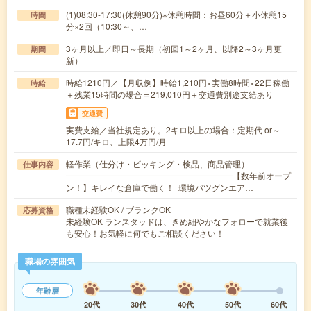
(1)08:30-17:30(休憩90分)※休憩時間：お昼60分＋小休憩15
時間
分×2回（10:30～、…
3ヶ月以上／即日～長期（初回1～2ヶ月、以降2～3ヶ月更
期間
新）
時給1210円／【月収例】時給1,210円×実働8時間×22日稼働
時給
＋残業15時間の場合＝219,010円＋交通費別途支給あり
交通費
実費支給／当社規定あり。2キロ以上の場合：定期代 or～
17.7円/キロ、上限4万円/月
軽作業（仕分け・ピッキング・検品、商品管理）
仕事内容
━━━━━━━━━━━━━━━━━━━━【数年前オープ
ン！】キレイな倉庫で働く！ 環境バツグンエア…
職種未経験OK / ブランクOK
応募資格
未経験OK ランスタッドは、きめ細やかなフォローで就業後
も安心！お気軽に何でもご相談ください！
職場の雰囲気
年齢層
20代
30代
40代
50代
60代