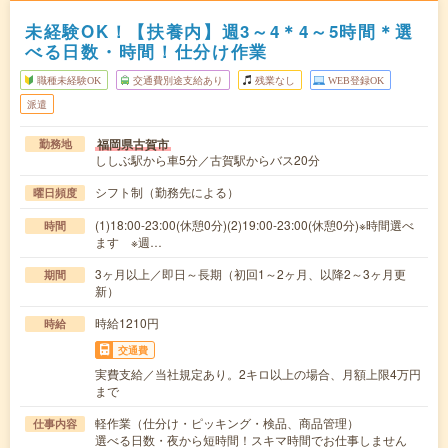
未経験OK！【扶養内】週3～4＊4～5時間＊選
べる日数・時間！仕分け作業
職種未経験OK
交通費別途支給あり
残業なし
WEB登録OK
派遣
福岡県古賀市
勤務地
ししぶ駅から車5分／古賀駅からバス20分
シフト制（勤務先による）
曜日頻度
(1)18:00-23:00(休憩0分)(2)19:00-23:00(休憩0分)※時間選べ
時間
ます ※週…
3ヶ月以上／即日～長期（初回1～2ヶ月、以降2～3ヶ月更
期間
新）
時給1210円
時給
交通費
実費支給／当社規定あり。2キロ以上の場合、月額上限4万円
まで
軽作業（仕分け・ピッキング・検品、商品管理）
仕事内容
選べる日数・夜から短時間！スキマ時間でお仕事しません