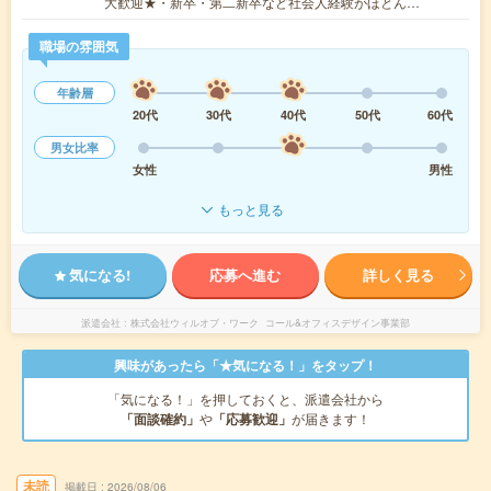
大歓迎★・新卒・第二新卒など社会人経験がほとん…
職場の雰囲気
年齢層
20代
30代
40代
50代
60代
男女比率
女性
男性
もっと見る
気になる!
応募へ進む
詳しく見る
派遣会社
株式会社ウィルオブ・ワーク コール&オフィスデザイン事業部
興味があったら「★気になる！」をタップ！
「気になる！」を押しておくと、派遣会社から
「面談確約」
や
「応募歓迎」
が届きます！
未読
掲載日
2026/08/06