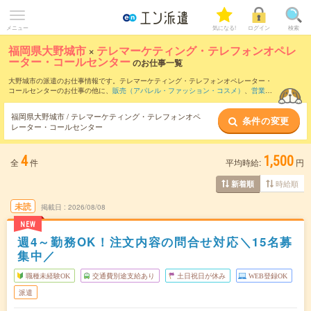
メニュー
気になる!
ログイン
検索
福岡県大野城市
×
テレマーケティング・テレフォンオペレ
ーター・コールセンター
のお仕事一覧
大野城市の派遣のお仕事情報です。テレマーケティング・テレフォンオペレーター・
コールセンターのお仕事の他に、
販売（アパレル・ファッション・コスメ）
、
営業・
企画営業・ラウンダー
、
窓口・ショールーム・カウンター受付
などを取り揃えていま
す。さらに、
短期
・
単発
などの期間や、
職種未経験OK
などのこだわり条件で絞り込ん
福岡県大野城市 / テレマーケティング・テレフォンオペ
条件の変更
でいただけます。職種辞典：
テレマーケティング・テレフォンオペレーター・コール
レーター・コールセンター
センターのお仕事とは？とは？
4
1,500
全
件
平均時給:
円
時給順
新着順
未読
掲載日
2026/08/08
NEW
週4～勤務OK！注文内容の問合せ対応＼15名募
集中／
職種未経験OK
交通費別途支給あり
土日祝日が休み
WEB登録OK
派遣