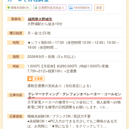
職種未経験OK
交通費別途支給あり
WEB登録OK
派遣
福岡県大野城市
勤務地
大野城駅から徒歩10分
月～金/土/日/祝
曜日頻度
★シフト制9:00～17:30（休憩時間 12:00～12:45）10:30～
時間
19:00（休憩時間 …
2026年9月～長期（3ヵ月以上）
期間
1,500円【月収例】約260,000円（時給1,500円×実働
時給
7.75h×21日+残業10h）+交通費
交通費
通勤交通費の支給あり（当社規定による）
テレマーケティング・テレフォンオペレーター・コールセン
仕事内容
ター
大手家電メーカーの修理サービス会社にて、個人顧客へ白物
家電に関する修理の日程調整をお願いします。○エ…
職種未経験OK / ブランクOK / 英語力不要
応募資格
●未経験OK！●PC入力ができる方少しでもご興味がある方
は、お気軽に「★気になる！」をクリックしてく…