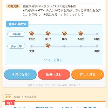
職種未経験OK / ブランクOK / 英語力不要
応募資格
●未経験OK●PCへの入力ができる方少しでもご興味がある方
は、お気軽に「★気になる！」をクリックして…
職場の雰囲気
年齢層
20代
30代
40代
50代
60代
男女比率
女性
男性
もっと見る
気になる!
応募へ進む
詳しく見る
派遣会社
ヒューマンリソシア株式会社 九州エリア
未読
掲載日
2026/08/06
NEW