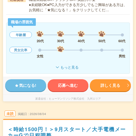
●未経験OK●PC入力ができる方少しでもご興味がある方は、
お気軽に「★気になる！」をクリックしてくだ…
職場の雰囲気
年齢層
20代
30代
40代
50代
60代
男女比率
女性
男性
もっと見る
気になる!
応募へ進む
詳しく見る
派遣会社
ヒューマンリソシア株式会社 九州エリア
未読
掲載日
2026/08/04
＜時給1500円！＞9月スタート／大手電機メー
カーGで日程調整