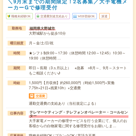
＼9月末までの期間限定！2名募集／大手電機メ
ーカーGで修理受付
職種未経験OK
交通費別途支給あり
WEB登録OK
派遣
福岡県大野城市
勤務地
大野城駅から徒歩10分
月～金/土/日/祝
曜日頻度
★シフト制9:00～17:30（休憩時間 12:00～12:45）10:30～
時間
19:00（休憩時間 …
即日～長期（3ヵ月以上） ※急募 ○8月～、9月～スタート
期間
もご相談ください♪
1,500円【月収例】約260,000円（時給1,500円×実働
時給
7.75h×21日+残業10h）+交通費
交通費
通勤交通費の支給あり（当社規定による）
テレマーケティング・テレフォンオペレーター・コールセン
仕事内容
ター
大手家電メーカーの修理サービスを行う企業にて、個人のお
客様からの白物家電に関する修理受付をお願いしま…
職種未経験OK / ブランクOK / 英語力不要
応募資格