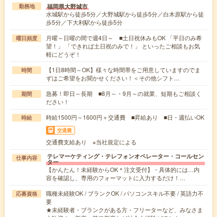
福岡県大野城市
勤務地
水城駅から徒歩5分／大野城駅から徒歩5分／白木原駅から徒
歩5分／下大利駅から徒歩5分
月曜～日曜の間で週4日～ ■土日祝休みもOK 「平日のみ希
曜日頻度
望！」 「できれば土日祝のみで！」 といったご相談もお気
軽にどうぞ！
【1日8時間～OK】様々な時間帯をご用意していますのでま
時間
ずはご希望をお聞かせください！＜その他シフト…
急募！即日～長期 ■8月～・9月～の就業、短期もご相談く
期間
ださい！
時給1500円～1600円＋交通費 ■昇給あり ■日・週払いOK
時給
交通費
交通費支給あり ※当社規定による
テレマーケティング・テレフォンオペレーター・コールセン
仕事内容
ター
【かんたん！未経験からOK＊注文受付】・具体的には…内
容を確認し、専用のフォーマットに入力するだけ！…
職種未経験OK / ブランクOK / パソコンスキル不要 / 英語力不
応募資格
要
★未経験者・ブランクがある方・フリーターなど、みなさま