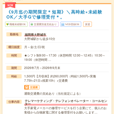
NEW
《9月迄の期間限定＊短期》＼高時給×未経験
OK／大手Gで修理受付＊。
職種未経験OK
交通費別途支給あり
WEB登録OK
派遣
福岡県大野城市
勤務地
大野城駅から徒歩10分
月～金/土/日/祝
曜日頻度
★シフト制9:00～17:30（休憩時間 12:00～12:45）10:30～
時間
19:00（休憩時間 …
2026年7月～2026年9月末
期間
1,500円【月収例】約260,000円（時給1,500円×実働
時給
7.75h×21日+残業10h）+交通費
交通費
通勤交通費の支給あり（当社規定による）
テレマーケティング・テレフォンオペレーター・コールセン
仕事内容
ター
大手家電メーカーの修理サービスを行う企業にて、個人のお
客様から白物家電に関する修理受付をお願いします…