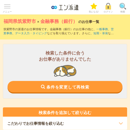
メニュー
気になる!
ログイン
検索
福岡県筑紫野市
×
金融事務（銀行）
のお仕事一覧
筑紫野市の派遣のお仕事情報です。金融事務（銀行）のお仕事の他に、
一般事務
、
営
業事務
、
データ入力・タイピング
などを取り揃えています。さらに、
短期
・
単発
など
の期間や、
職種未経験OK
などのこだわり条件で絞り込んでいただけます。職種辞典：
金融事務のお仕事とは？とは？
検索した条件に合う
お仕事がありませんでした
条件を変更して再検索
検索条件を追加して絞り込む
こだわり
でお仕事情報を絞り込む