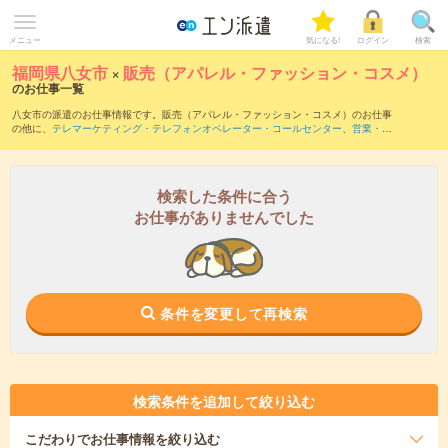
メニュー
気になる!
ログイン
検索
福岡県八女市
×
販売（アパレル・ファッション・コスメ）
のお仕事一覧
八女市の派遣のお仕事情報です。販売（アパレル・ファッション・コスメ）のお仕事
の他に、
テレマーケティング・テレフォンオペレーター・コールセンター
、
営業・企
画営業・ラウンダー
、
窓口・ショールーム・カウンター受付
などを取り揃えていま
す。さらに、
短期
・
単発
などの期間や、
職種未経験OK
などのこだわり条件で絞り込ん
でいただけます。職種辞典：
販売（アパレル・ファッション・コスメ）のお仕事と
は？とは？
検索した条件に合う
お仕事がありませんでした
条件を変更して再検索
検索条件を追加して絞り込む
こだわり
でお仕事情報を絞り込む