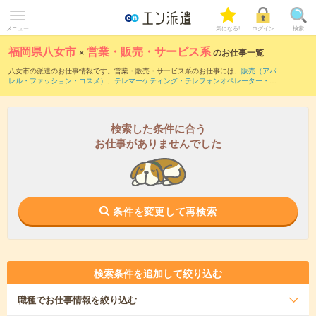
メニュー
気になる!
ログイン
検索
福岡県八女市
×
営業・販売・サービス系
のお仕事一覧
八女市の派遣のお仕事情報です。営業・販売・サービス系のお仕事には、
販売（アパ
レル・ファッション・コスメ）
、
テレマーケティング・テレフォンオペレーター・コ
ールセンター
、
営業・企画営業・ラウンダー
などがあります。さらに、
短期
・
単発
な
どの期間や、
職種未経験OK
などのこだわり条件で絞り込んでいただけます。
検索した条件に合う
お仕事がありませんでした
条件を変更して再検索
検索条件を追加して絞り込む
職種
でお仕事情報を絞り込む