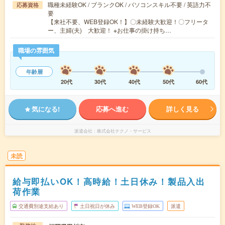
職種未経験OK / ブランクOK / パソコンスキル不要 / 英語力不
応募資格
要
【来社不要、WEB登録OK！】〇未経験大歓迎！〇フリータ
ー、主婦(夫) 大歓迎！ ※お仕事の掛け持ち…
職場の雰囲気
年齢層
20代
30代
40代
50代
60代
気になる!
応募へ進む
詳しく見る
派遣会社
株式会社テクノ・サービス
未読
給与即払いOK！高時給！土日休み！製品入出
荷作業
交通費別途支給あり
土日祝日が休み
WEB登録OK
派遣