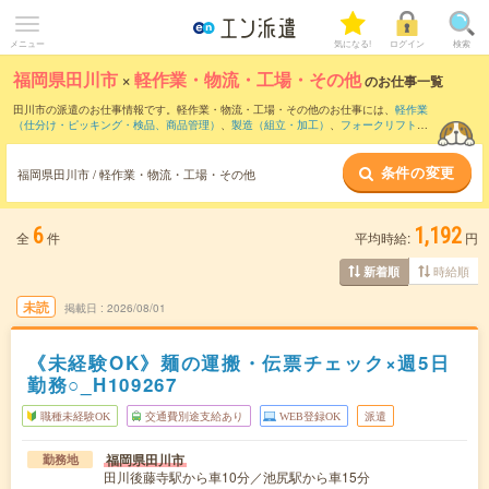
メニュー
気になる!
ログイン
検索
福岡県田川市
×
軽作業・物流・工場・その他
のお仕事一覧
田川市の派遣のお仕事情報です。軽作業・物流・工場・その他のお仕事には、
軽作業
（仕分け・ピッキング・検品、商品管理）
、
製造（組立・加工）
、
フォークリフト
な
どがあります。さらに、
短期
・
単発
などの期間や、
職種未経験OK
などのこだわり条件
で絞り込んでいただけます。
条件の変更
福岡県田川市 / 軽作業・物流・工場・その他
6
1,192
全
件
平均時給:
円
時給順
新着順
未読
掲載日
2026/08/01
《未経験OK》麺の運搬・伝票チェック×週5日
勤務○_H109267
職種未経験OK
交通費別途支給あり
WEB登録OK
派遣
福岡県田川市
勤務地
田川後藤寺駅から車10分／池尻駅から車15分