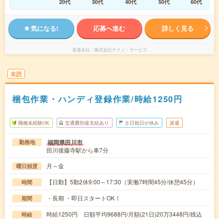
20代
30代
40代
50代
60代
気になる!
応募へ進む
詳しく見る
派遣会社
株式会社テクノ・サービス
未読
梱包作業・ハンディ登録作業/時給1250円
職種未経験OK
交通費別途支給あり
土日祝日が休み
派遣
福岡県田川市
勤務地
田川後藤寺駅から車7分
月～金
曜日頻度
【日勤】5勤2休9:00～17:30（実働7時間45分/休憩45分）
時間
・長期 ・即日スタートOK！
期間
時給1250円 日額平均9688円/月額(21日)20万3448円/残込
時給