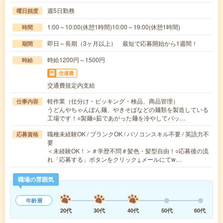
週5日勤務
曜日頻度
1:00～10:00(休憩1時間)10:00～19:00(休憩1時間)
時間
即日～長期（3ヶ月以上） 最短で応募開始から1週間！
期間
時給1200円～1500円
時給
交通費
交通費規定内支給
軽作業（仕分け・ピッキング・検品、商品管理）
仕事内容
うどんやちゃんぽん麺、やきそばなどの麺類を製造している
工場です！○製麺○茹であがった麺を冷やしてパッ…
職種未経験OK / ブランクOK / パソコンスキル不要 / 英語力不
応募資格
要
＜未経験OK！＞＃学歴不問＃髪色・髪型自由！○応募後の流
れ「応募する」ボタンをクリック↓メールにてw…
職場の雰囲気
年齢層
20代
30代
40代
50代
60代