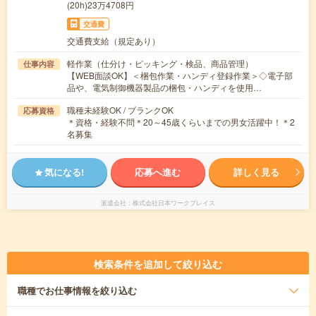
(20h)23万4708円
交通費
交通費支給（規定あり）
軽作業（仕分け・ピッキング・検品、商品管理）
仕事内容
【WEB面談OK】＜梱包作業・ハンディ登録作業＞◇電子部
品や、電気制御機器製品の梱包・ハンディを使用…
職種未経験OK / ブランクOK
応募資格
＊資格・経験不問＊20～45歳くらいまでの男女活躍中！＊2
名募集
気になる!
応募へ進む
詳しく見る
派遣会社
株式会社日本ワークプレイス
検索条件を追加して絞り込む
職種
でお仕事情報を絞り込む