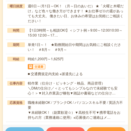
週0日～/月1日～OK！ （月～日のあいだ） ★「火曜と木曜だ
曜日頻度
け」など色々な働き方ができます！ ★お仕事ゼロの週があっ
ても大丈夫。 働きたい日、お休みの希望はお気軽にご相談く
ださい！
【1日3時間～も相談OK!】＜シフト例＞9:00～12:0010:00～
時間
15:00 12:00～17…
単発1日～！ ★勤務開始日や期間はお気軽にご相談くださ
期間
い！ ＃8月～ ＃9月～
時給1,200円～1,625円
時給
交通費
■ 交通費規定内支給 ※派遣先による
軽作業（仕分け・ピッキング・検品、商品管理）
仕事内容
＼DMの仕分け／＜とってもシンプルなので未経験でも安
心！＞▼封入作業及び梱包▼雑誌や書籍などの仕分け…
職種未経験OK / ブランクOK / パソコンスキル不要 / 英語力不
応募資格
要
▼未経験OK！（副業歓迎☆）▼高校生不可▼携帯電話をお
持ちの方（業務連絡に使用）※応募後のご連絡はメ…