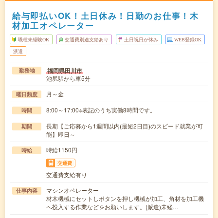
給与即払いOK！土日休み！日勤のお仕事！木
材加工オペレーター
職種未経験OK
交通費別途支給あり
土日祝日が休み
WEB登録OK
派遣
福岡県田川市
勤務地
池尻駅から車5分
月～金
曜日頻度
8:00～17:00※表記のうち実働8時間です。
時間
長期【ご応募から1週間以内(最短2日目)のスピード就業が可
期間
能】即日～
時給1150円
時給
交通費
交通費支給有り
マシンオペレーター
仕事内容
材木機械にセットしボタンを押し機械が加工、角材を加工機
へ投入する作業などをお願いします。(派遣)未経…