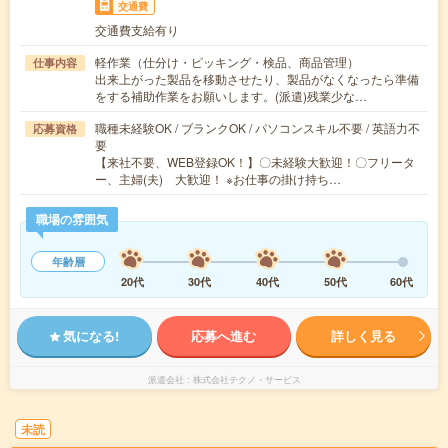
交通費
交通費支給有り
軽作業（仕分け・ピッキング・検品、商品管理）
仕事内容
出来上がった製品を移動させたり、製品がなくなったら準備
をする補助作業をお願いします。(派遣)残業少な…
職種未経験OK / ブランクOK / パソコンスキル不要 / 英語力不
応募資格
要
【来社不要、WEB登録OK！】〇未経験大歓迎！〇フリータ
ー、主婦(夫) 大歓迎！ ※お仕事の掛け持ち…
職場の雰囲気
年齢層
20代
30代
40代
50代
60代
気になる!
応募へ進む
詳しく見る
派遣会社
株式会社テクノ・サービス
未読