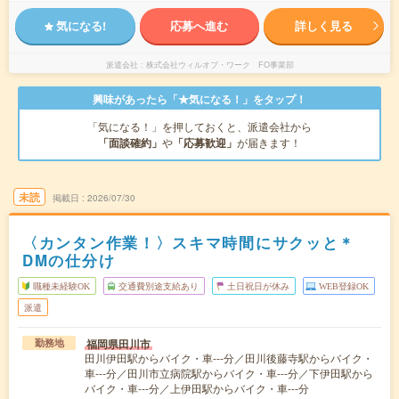
気になる!
応募へ進む
詳しく見る
派遣会社
株式会社ウィルオブ・ワーク FO事業部
興味があったら「★気になる！」をタップ！
「気になる！」を押しておくと、派遣会社から
「面談確約」
や
「応募歓迎」
が届きます！
未読
掲載日
2026/07/30
〈カンタン作業！〉スキマ時間にサクッと＊
DMの仕分け
職種未経験OK
交通費別途支給あり
土日祝日が休み
WEB登録OK
派遣
福岡県田川市
勤務地
田川伊田駅からバイク・車---分／田川後藤寺駅からバイク・
車---分／田川市立病院駅からバイク・車---分／下伊田駅から
バイク・車---分／上伊田駅からバイク・車---分