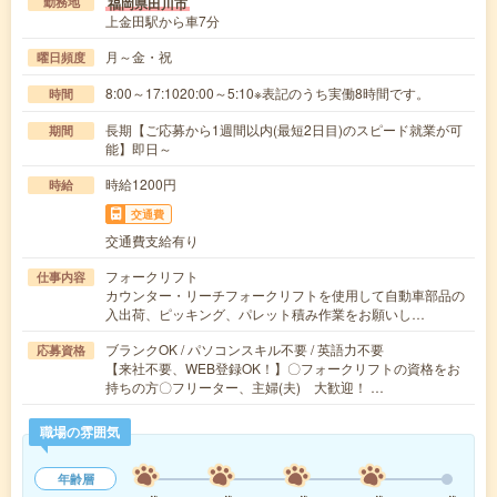
福岡県田川市
勤務地
上金田駅から車7分
月～金・祝
曜日頻度
8:00～17:1020:00～5:10※表記のうち実働8時間です。
時間
長期【ご応募から1週間以内(最短2日目)のスピード就業が可
期間
能】即日～
時給1200円
時給
交通費
交通費支給有り
フォークリフト
仕事内容
カウンター・リーチフォークリフトを使用して自動車部品の
入出荷、ピッキング、パレット積み作業をお願いし…
ブランクOK / パソコンスキル不要 / 英語力不要
応募資格
【来社不要、WEB登録OK！】〇フォークリフトの資格をお
持ちの方〇フリーター、主婦(夫) 大歓迎！ …
職場の雰囲気
年齢層