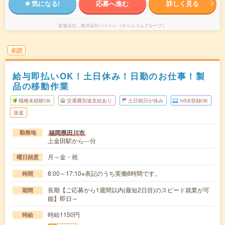
気になる!
応募へ進む
詳しく見る
派遣会社
株式会社バイトレ（キャムコムグループ）
未読
給与即払いOK！土日休み！日勤のお仕事！製
品の移動作業
職種未経験OK
交通費別途支給あり
土日祝日が休み
WEB登録OK
派遣
福岡県田川市
勤務地
上金田駅から---分
月～金・祝
曜日頻度
8:00～17:10※表記のうち実働8時間です。
時間
長期【ご応募から1週間以内(最短2日目)のスピード就業が可
期間
能】即日～
時給1150円
時給