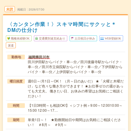
未読
掲載日
2026/07/30
〈カンタン作業！〉スキマ時間にサクッと＊
DMの仕分け
職種未経験OK
交通費別途支給あり
土日祝日が休み
WEB登録OK
派遣
福岡県田川市
勤務地
田川伊田駅からバイク・車---分／田川後藤寺駅からバイク・
車---分／田川市立病院駅からバイク・車---分／下伊田駅から
バイク・車---分／上伊田駅からバイク・車---分
週0日～/月1日～OK！ （月～日のあいだ） ★「火曜と木曜だ
曜日頻度
け」など色々な働き方ができます！ ★お仕事ゼロの週があっ
ても大丈夫。 働きたい日、お休みの希望はお気軽にご相談く
ださい！
【1日3時間～も相談OK!】＜シフト例＞9:00～12:0010:00～
時間
15:00 12:00～17…
単発1日～！ ★勤務開始日や期間はお気軽にご相談くださ
期間
い！ ＃8月～ ＃9月～