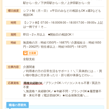
駅から---分／下伊田駅から---分／上伊田駅から---分
シフト制（月～日） ※平日のみなどの相談もOK ※週3なども
曜日頻度
相談OK
【シフト例】07:00～16:0009:00～18:0017:00～09:00※ 上記
時間
は一例です！そ…
即日～2ヶ月以上 ■開始日の相談OK！
期間
無資格の方：時給1350円～1687円 / 介護福祉士：時給1650
時給
円～2062円 / 初任者以上：時給1450円～1812円
交通費
全額支給
介護関連
仕事内容
／利用者の方の日常生活をサポート！＼▽具体的には…・買
い物や散歩に付き添ったり・折り紙や体操などのレ…
/ ブランクOK / パソコンスキル不要 / 英語力
職種未経験OK
応募資格
不要
＼無資格＊未経験OK／★年齢不問・ブランクOK★履歴書不
要・来社不要（電話登録OK）★社会保険完備＼…
職場の雰囲気