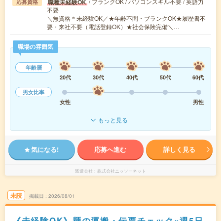
/ ブランクOK / パソコンスキル不要 / 英語力
職種未経験OK
応募資格
不要
＼無資格＊未経験OK／★年齢不問・ブランクOK★履歴書不
要・来社不要（電話登録OK）★社会保険完備＼…
職場の雰囲気
年齢層
20代
30代
40代
50代
60代
男女比率
女性
男性
もっと見る
気になる!
応募へ進む
詳しく見る
派遣会社
株式会社ニッソーネット
未読
掲載日
2026/08/01
《未経験OK》麺の運搬・伝票チェック×週5日