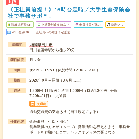
NEW
《正社員前提！》16時台定時／大手生命保険会
社で事務サポ＊。
職種未経験OK
交通費別途支給あり
土日祝日が休み
残業なし
WEB登録OK
正社員への紹介予定派遣
福岡県田川市
勤務地
田川後藤寺駅から徒歩20分
月～金
曜日頻度
★8:50～16:50（休憩時間 12:00～13:00）
時間
2026年9月～長期（3ヵ月以上）
期間
1,300円【月収例】約191,000円（時給1,300円×実働
時給
7.00h×21日）+交通費
交通費
通勤交通費の支給あり（当社規定による）
金融事務（生保・損保）
仕事内容
営業職員の方々がスムーズに営業活動を行えるよう、事務サ
ポートをお願いします。バックオフィスの要となる…