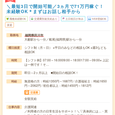
＼最短3日で開始可能／3ヵ月で71万円稼ぐ！
未経験OK＊まずはお話し相手から
職種未経験OK
交通費別途支給あり
土日祝日が休み
WEB登録OK
派遣
福岡県田川市
勤務地
大藪駅から---分／船尾(福岡県)駅から---分
シフト制（月～日） ※平日のみなどの相談もOK ※週3なども
曜日頻度
相談OK
【シフト例】07:00～16:0009:00～18:0017:00～09:00※ 上記
時間
は一例です！そ…
即日～2ヶ月以上 ■開始日の相談OK！
期間
無資格の方：時給1350円～1687円 / 介護福祉士：時給1650
時給
円～2062円 / 初任者以上：時給1450円～1812円
交通費
全額支給
介護関連
仕事内容
／利用者の方の日常生活をサポート！＼▽具体的には…・買