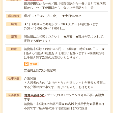
田川伊田駅から---分／田川後藤寺駅から---分／田川市立病院
駅から---分／下伊田駅から---分／上伊田駅から---分
週2日～5日OK（月～金） ★土日休みOK
曜日頻度
★1日4時間～の時短シフトOK★スタート時間選べます！
時間
7:00～16:009:00～17:0011:…
開始日はご相談ください！ ★急募 ★職場が気に入れば、
期間
長期でも働けます！
無資格未経験：時給1300円～ 経験者：時給1400円～ ★
時給
日払い／週払い制度あり（月払いも選べます）※稼働開始時
は手続き完了次第のお支払いとなります。
交通費
交通費全額支給※規定有
介護関連
仕事内容
＊入居者の方の「ありがとう」が嬉しい＊お年寄りを笑顔に
する介護のお仕事です。おじいちゃん、おばあちゃ…
/ ブランクOK / パソコンスキル不要 / 英語力
職種未経験OK
応募資格
不要
無資格・未経験OK年齢不問★10名以上採用予定★履歴書は
不要です▽応募後の流れ1)翌営業日までに担当…