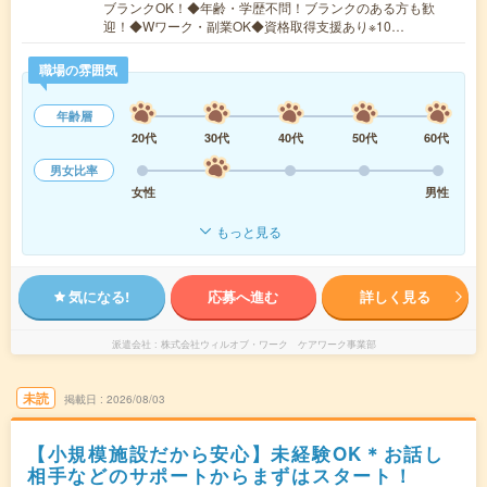
ブランクOK！◆年齢・学歴不問！ブランクのある方も歓
迎！◆Wワーク・副業OK◆資格取得支援あり※10…
職場の雰囲気
年齢層
20代
30代
40代
50代
60代
男女比率
女性
男性
もっと見る
気になる!
応募へ進む
詳しく見る
派遣会社
株式会社ウィルオブ・ワーク ケアワーク事業部
未読
掲載日
2026/08/03
【小規模施設だから安心】未経験OK＊お話し
相手などのサポートからまずはスタート！