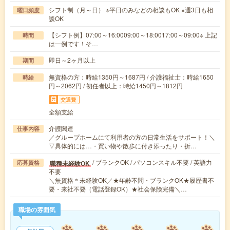
シフト制（月～日） ※平日のみなどの相談もOK ※週3日も相
曜日頻度
談OK
【シフト例】07:00～16:0009:00～18:0017:00～09:00※ 上記
時間
は一例です！そ…
即日～2ヶ月以上
期間
無資格の方：時給1350円～1687円 / 介護福祉士：時給1650
時給
円～2062円 / 初任者以上：時給1450円～1812円
交通費
全額支給
介護関連
仕事内容
／グループホームにて利用者の方の日常生活をサポート！＼
▽具体的には…・買い物や散歩に付き添ったり・折…
/ ブランクOK / パソコンスキル不要 / 英語力
職種未経験OK
応募資格
不要
＼無資格＊未経験OK／★年齢不問・ブランクOK★履歴書不
要・来社不要（電話登録OK）★社会保険完備＼…
職場の雰囲気