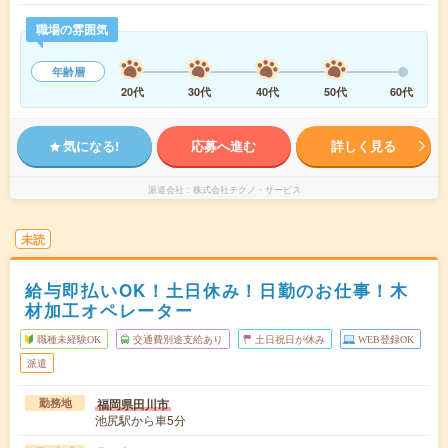
職場の雰囲気
年齢層
20代
30代
40代
50代
60代
気になる!
応募へ進む
詳しく見る
派遣会社
株式会社テクノ・サービス
未読
給与即払いOK！土日休み！日勤のお仕事！木
材加工オペレーター
職種未経験OK
交通費別途支給あり
土日祝日が休み
WEB登録OK
派遣
福岡県田川市
勤務地
池尻駅から車5分