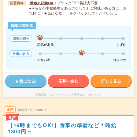
/ ブランクOK / 英語力不要
職種未経験OK
応募資格
●何らかの事務経験がある方少しでもご興味がある方は、お
気軽に「★気になる！」をクリックしてくださいね…
職場の雰囲気
職場の様子
活気がある
しずか
仕事の仕方
テキパキ
コツコツ
気になる!
応募へ進む
詳しく見る
派遣会社
ヒューマンリソシア株式会社 九州エリア
未読
掲載日
2026/08/04
NEW
【16時までもOK!】食事の準備など＊時給
1300円～