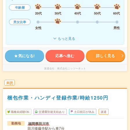
年齢層
20代
30代
40代
50代
60代
男女比率
女性
男性
もっと見る
気になる!
応募へ進む
詳しく見る
派遣会社
株式会社ニッソーネット
未読
梱包作業・ハンディ登録作業/時給1250円
職種未経験OK
交通費別途支給あり
土日祝日が休み
派遣
福岡県田川市
勤務地
田川後藤寺駅から車7分