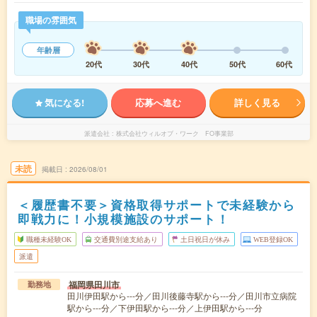
職場の雰囲気
年齢層
20代
30代
40代
50代
60代
気になる!
応募へ進む
詳しく見る
派遣会社
株式会社ウィルオブ・ワーク FO事業部
未読
掲載日
2026/08/01
＜履歴書不要＞資格取得サポートで未経験から
即戦力に！小規模施設のサポート！
職種未経験OK
交通費別途支給あり
土日祝日が休み
WEB登録OK
派遣
福岡県田川市
勤務地
田川伊田駅から---分／田川後藤寺駅から---分／田川市立病院
駅から---分／下伊田駅から---分／上伊田駅から---分