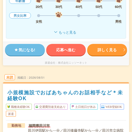
年齢層
20代
30代
40代
50代
60代
男女比率
女性
男性
もっと見る
気になる!
応募へ進む
詳しく見る
派遣会社
株式会社ニッソーネット
未読
掲載日
2026/08/01
小規模施設でおばあちゃんのお話相手など＊未
経験OK
職種未経験OK
交通費別途支給あり
土日祝日が休み
WEB登録OK
派遣
福岡県田川市
勤務地
田川伊田駅から---分／田川後藤寺駅から---分／田川市立病院