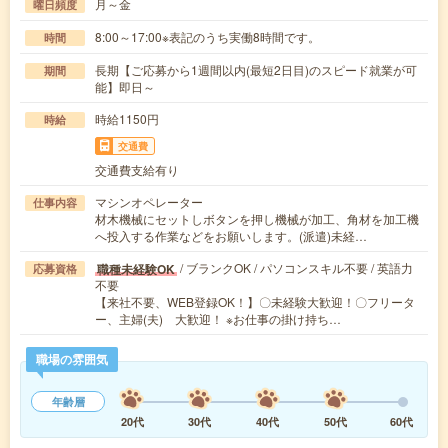
月～金
曜日頻度
8:00～17:00※表記のうち実働8時間です。
時間
長期【ご応募から1週間以内(最短2日目)のスピード就業が可
期間
能】即日～
時給1150円
時給
交通費
交通費支給有り
マシンオペレーター
仕事内容
材木機械にセットしボタンを押し機械が加工、角材を加工機
へ投入する作業などをお願いします。(派遣)未経…
/ ブランクOK / パソコンスキル不要 / 英語力
職種未経験OK
応募資格
不要
【来社不要、WEB登録OK！】〇未経験大歓迎！〇フリータ
ー、主婦(夫) 大歓迎！ ※お仕事の掛け持ち…
職場の雰囲気
年齢層
20代
30代
40代
50代
60代