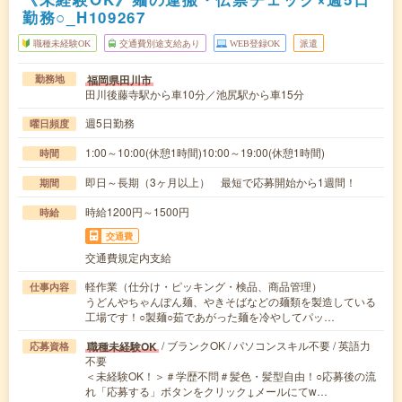
勤務○_H109267
職種未経験OK
交通費別途支給あり
WEB登録OK
派遣
福岡県田川市
勤務地
田川後藤寺駅から車10分／池尻駅から車15分
週5日勤務
曜日頻度
1:00～10:00(休憩1時間)10:00～19:00(休憩1時間)
時間
即日～長期（3ヶ月以上） 最短で応募開始から1週間！
期間
時給1200円～1500円
時給
交通費
交通費規定内支給
軽作業（仕分け・ピッキング・検品、商品管理）
仕事内容
うどんやちゃんぽん麺、やきそばなどの麺類を製造している
工場です！○製麺○茹であがった麺を冷やしてパッ…
/ ブランクOK / パソコンスキル不要 / 英語力
職種未経験OK
応募資格
不要
＜未経験OK！＞＃学歴不問＃髪色・髪型自由！○応募後の流
れ「応募する」ボタンをクリック↓メールにてw…