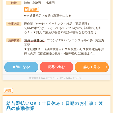
時給1,200円～1,625円
時給
交通費
■ 交通費規定内支給 ※派遣先による
軽作業（仕分け・ピッキング・検品、商品管理）
仕事内容
＼DMの仕分け／＜とってもシンプルなので未経験でも安
心！＞▼封入作業及び梱包▼雑誌や書籍などの仕分け…
/ ブランクOK / パソコンスキル不要 / 英語力
職種未経験OK
応募資格
不要
▼未経験OK！（副業歓迎☆）▼高校生不可▼携帯電話をお
持ちの方（業務連絡に使用）※応募後のご連絡はメ…
気になる!
応募へ進む
詳しく見る
派遣会社
株式会社バイトレ（キャムコムグループ）
未読
給与即払いOK！土日休み！日勤のお仕事！製
品の移動作業