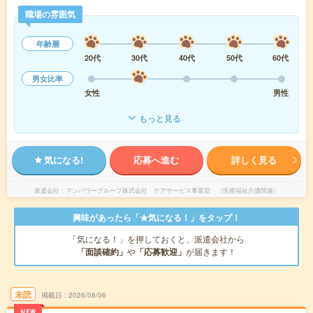
職場の雰囲気
年齢層
20代
30代
40代
50代
60代
男女比率
女性
男性
もっと見る
気になる!
応募へ進む
詳しく見る
派遣会社
マンパワーグループ株式会社 ケアサービス事業部 （医療福祉介護関連）
興味があったら「★気になる！」をタップ！
「気になる！」を押しておくと、派遣会社から
「面談確約」
や
「応募歓迎」
が届きます！
未読
掲載日
2026/08/06
NEW