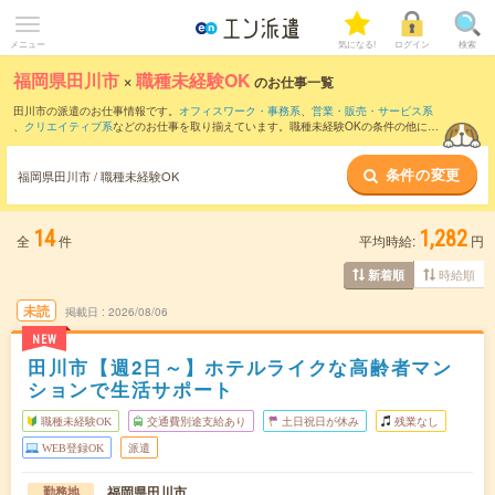
メニュー
気になる!
ログイン
検索
福岡県田川市
×
職種未経験OK
のお仕事一覧
田川市の派遣のお仕事情報です。
オフィスワーク・事務系
、
営業・販売・サービス系
、
クリエイティブ系
などのお仕事を取り揃えています。職種未経験OKの条件の他に、
交通費別途支給あり
、
友だちと一緒の応募OK
、
週4日勤務
などのこだわり条件も取り
揃えています。
条件の変更
福岡県田川市 / 職種未経験OK
14
1,282
全
件
平均時給:
円
時給順
新着順
未読
掲載日
2026/08/06
NEW
田川市【週2日～】ホテルライクな高齢者マン
ションで生活サポート
職種未経験OK
交通費別途支給あり
土日祝日が休み
残業なし
WEB登録OK
派遣
福岡県田川市
勤務地