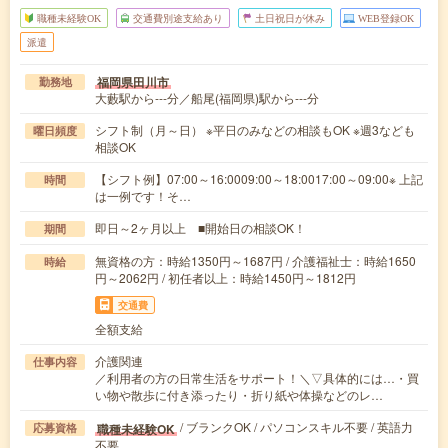
職種未経験OK
交通費別途支給あり
土日祝日が休み
WEB登録OK
派遣
福岡県田川市
勤務地
大藪駅から---分／船尾(福岡県)駅から---分
シフト制（月～日） ※平日のみなどの相談もOK ※週3なども
曜日頻度
相談OK
【シフト例】07:00～16:0009:00～18:0017:00～09:00※ 上記
時間
は一例です！そ…
即日～2ヶ月以上 ■開始日の相談OK！
期間
無資格の方：時給1350円～1687円 / 介護福祉士：時給1650
時給
円～2062円 / 初任者以上：時給1450円～1812円
交通費
全額支給
介護関連
仕事内容
／利用者の方の日常生活をサポート！＼▽具体的には…・買
い物や散歩に付き添ったり・折り紙や体操などのレ…
/ ブランクOK / パソコンスキル不要 / 英語力
職種未経験OK
応募資格
不要