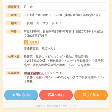
月～金
曜日頻度
【日勤】5勤2休9:00～17:30（実働7時間45分/休憩45分）
時間
・長期 ・即日スタートOK！
期間
時給1250円 日額平均9688円/月額(21日)20万3448円/残込
時給
(20h)23万4708円
交通費
交通費支給（規定あり）
軽作業（仕分け・ピッキング・検品、商品管理）
仕事内容
【WEB面談OK】＜梱包作業・ハンディ登録作業＞◇電子部
品や、電気制御機器製品の梱包・ハンディを使用…
/ ブランクOK
職種未経験OK
応募資格
＊資格・経験不問＊20～45歳くらいまでの男女活躍中！＊2
名募集
気になる!
応募へ進む
詳しく見る
派遣会社
株式会社日本ワークプレイス