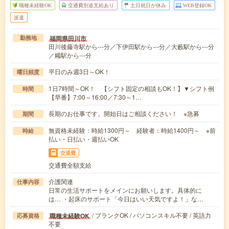
職種未経験OK
交通費別途支給あり
土日祝日が休み
WEB登録OK
派遣
福岡県田川市
勤務地
田川後藤寺駅から---分／下伊田駅から---分／大藪駅から---分
／糒駅から---分
平日のみ週3日～OK！
曜日頻度
1日7時間～OK！ 【シフト固定の相談もOK！】▼シフト例
時間
【早番】7:00～16:00／7:30～1…
長期のお仕事です。開始日はご相談ください！ ※急募
期間
無資格未経験：時給1300円～ 経験者：時給1400円～ ※前
時給
払い・日払い・週払いOK
交通費
交通費全額支給
介護関連
仕事内容
日常の生活サポートをメインにお願いします。具体的に
は… ・起床のサポート「今日はいい天気ですよ！」な…
/ ブランクOK / パソコンスキル不要 / 英語力
職種未経験OK
応募資格
不要