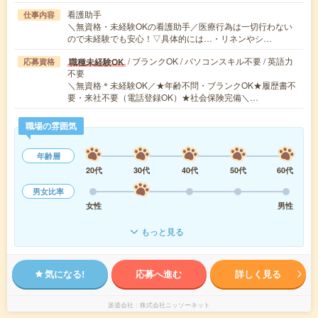
看護助手
仕事内容
＼無資格・未経験OKの看護助手／医療行為は一切行わない
ので未経験でも安心！▽具体的には…・リネンやシ…
/ ブランクOK / パソコンスキル不要 / 英語力
職種未経験OK
応募資格
不要
＼無資格＊未経験OK／★年齢不問・ブランクOK★履歴書不
要・来社不要（電話登録OK）★社会保険完備＼…
職場の雰囲気
年齢層
20代
30代
40代
50代
60代
男女比率
女性
男性
もっと見る
気になる!
応募へ進む
詳しく見る
派遣会社
株式会社ニッソーネット