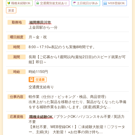
職種未経験OK
交通費別途支給あり
土日祝日が休み
WEB登録OK
派遣
福岡県田川市
勤務地
上金田駅から---分
月～金・祝
曜日頻度
8:00～17:10※表記のうち実働8時間です。
時間
長期【ご応募から1週間以内(最短2日目)のスピード就業が可
期間
能】即日～
時給1150円
時給
交通費
交通費支給有り
軽作業（仕分け・ピッキング・検品、商品管理）
仕事内容
出来上がった製品を移動させたり、製品がなくなったら準備
をする補助作業をお願いします。(派遣)残業少な…
/ ブランクOK / パソコンスキル不要 / 英語力
職種未経験OK
応募資格
不要
【来社不要、WEB登録OK！】〇未経験大歓迎！〇フリータ
ー、主婦(夫) 大歓迎！ ※お仕事の掛け持ち…