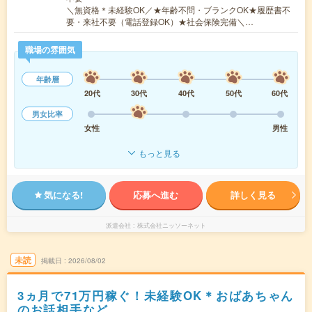
＼無資格＊未経験OK／★年齢不問・ブランクOK★履歴書不
要・来社不要（電話登録OK）★社会保険完備＼…
職場の雰囲気
年齢層
20代
30代
40代
50代
60代
男女比率
女性
男性
もっと見る
気になる!
応募へ進む
詳しく見る
派遣会社
株式会社ニッソーネット
未読
掲載日
2026/08/02
3ヵ月で71万円稼ぐ！未経験OK＊おばあちゃん
のお話相手など