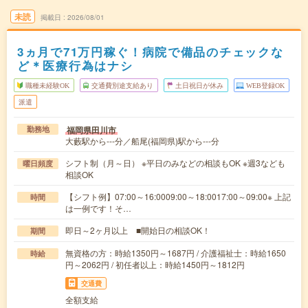
未読
掲載日
2026/08/01
3ヵ月で71万円稼ぐ！病院で備品のチェックな
ど＊医療行為はナシ
職種未経験OK
交通費別途支給あり
土日祝日が休み
WEB登録OK
派遣
福岡県田川市
勤務地
大藪駅から---分／船尾(福岡県)駅から---分
シフト制（月～日） ※平日のみなどの相談もOK ※週3なども
曜日頻度
相談OK
【シフト例】07:00～16:0009:00～18:0017:00～09:00※ 上記
時間
は一例です！そ…
即日～2ヶ月以上 ■開始日の相談OK！
期間
無資格の方：時給1350円～1687円 / 介護福祉士：時給1650
時給
円～2062円 / 初任者以上：時給1450円～1812円
交通費
全額支給