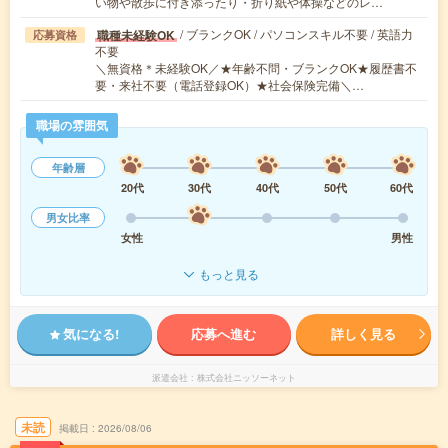
い物や散歩に付き添ったり・折り紙や体操などのレ…
/ ブランクOK / パソコンスキル不要 / 英語力
職種未経験OK
応募資格
不要
＼無資格＊未経験OK／★年齢不問・ブランクOK★履歴書不
要・来社不要（電話登録OK）★社会保険完備＼…
職場の雰囲気
年齢層
20代
30代
40代
50代
60代
男女比率
女性
男性
もっと見る
気になる!
応募へ進む
詳しく見る
派遣会社
株式会社ニッソーネット
未読
掲載日
2026/08/06