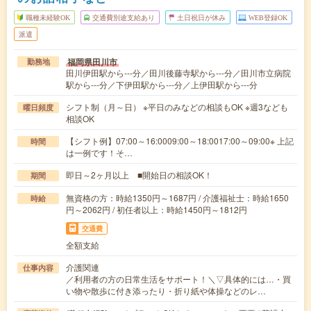
職種未経験OK
交通費別途支給あり
土日祝日が休み
WEB登録OK
派遣
福岡県田川市
勤務地
田川伊田駅から---分／田川後藤寺駅から---分／田川市立病院
駅から---分／下伊田駅から---分／上伊田駅から---分
シフト制（月～日） ※平日のみなどの相談もOK ※週3なども
曜日頻度
相談OK
【シフト例】07:00～16:0009:00～18:0017:00～09:00※ 上記
時間
は一例です！そ…
即日～2ヶ月以上 ■開始日の相談OK！
期間
無資格の方：時給1350円～1687円 / 介護福祉士：時給1650
時給
円～2062円 / 初任者以上：時給1450円～1812円
交通費
全額支給
介護関連
仕事内容
／利用者の方の日常生活をサポート！＼▽具体的には…・買
い物や散歩に付き添ったり・折り紙や体操などのレ…