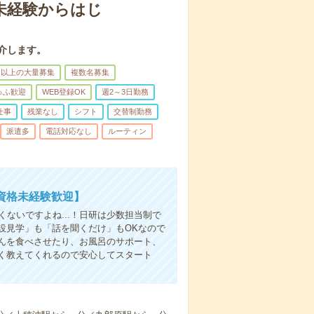
＊未経験からはじ
介します。
名以上の大量募集
複数名募集
ゅふ歓迎
WEB登録OK
週2～3日勤務
仕事
残業なし
シフト
交替制勤務
派遣多
電話対応なし
ルーティン
資格未経験歓迎】
ないですよね...！日研は少数担当制で
設見学」も「話を聞くだけ」もOKなので
んを食べさせたり、お風呂のサポート、
く教えてくれるので安心してスタート