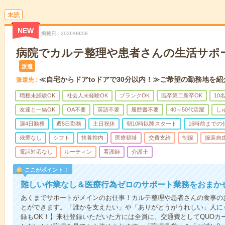
未読
NEW
掲載日
2026/08/08
病院でカルテ整理や患者さんの生活サポ
派遣
≪自宅からドアtoドアで30分以内！≫ご希望の勤務地を紹
派遣先
職種未経験OK
社会人未経験OK
ブランクOK
既卒第二新卒OK
10
友達と一緒OK
OA不要
英語不要
履歴書不要
40～50代活躍
し
週4日勤務
週5日勤務
土日祝休
朝10時以降スタート
16時前までの
残業なし
シフト
扶養控内
医療福祉
交費支給
制服
服装自
電話対応なし
ルーティン
看護師
介護士
ここがポイント！
難しい作業なし＆医療行為ゼロのサポート業務をおまか
あくまでサポートがメインのお仕事！カルテ整理や患者さんの食事の
とができます。「誰かを支えたい」や「ありがとうがうれしい」人に
録もOK！】来社登録いただいた方には全員に、交通費としてQUOカー