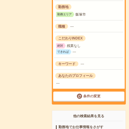
勤務地
飯塚市
勤務エリア
職種
---
こだわりINDEX
残業なし
絶対
---
できれば
キーワード
---
あなたのプロフィール
---
条件の変更
他の検索結果を見る
勤務地でお仕事情報をさがす