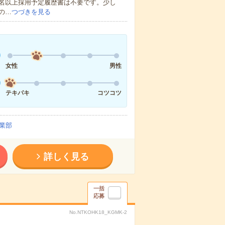
0名以上採用予定履歴書は不要です。少し
の…
つづきを見る
女性
男性
テキパキ
コツコツ
業部
詳しく見る
一括
応募
No.NTKOHK18_KGMK-2