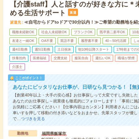
【介護staff】人と話すのが好きな方に
める生活サポート
派遣
≪自宅からドアtoドアで30分以内！≫ご希望の勤務地を紹
派遣先
職種未経験OK
社会人未経験OK
ブランクOK
既卒第二新卒OK
10
友達と一緒OK
OA不要
英語不要
履歴書不要
40～50代活躍
し
週4日勤務
週5日勤務
土日祝休
朝10時以降スタート
17時前までの
扶養控内
医療福祉
交費支給
服装自由
週払いOK
職場が禁煙
介護士
ここがポイント！
あなたにピッタリなお仕事が、日研なら見つかる！【無
【創業40年以上・大手の安心感】お仕事探しって大変ですし失敗したく
あなたのお仕事探し～就業後も徹底的にフォローします！「事前に施
お気軽にご応募ください！【仕事内容はカンタン】利用者さんにごは
車いすを押して移動の付き添いなどをおまかせ。先輩スタッフが優し
で…
つづきを見る
勤務地
福岡県飯塚市