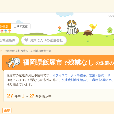
ヘル
沖縄版
エリア変更
た希望条件
お気に入りの派遣会社
福岡県飯塚市 残業なしの派遣の仕事一覧
福岡県飯塚市
残業なし
で
の派遣の
飯塚市の派遣のお仕事情報です。
オフィスワーク・事務系
、
営業・販売・サー
揃えています。残業なしの条件の他に、
交通費別途支給あり
、
職種未経験OK
取り揃えています。
27
1
27
件中
～
件を表示中
未読