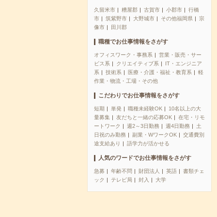
久留米市
糟屋郡
古賀市
小郡市
行橋
市
筑紫野市
大野城市
その他福岡県
宗
像市
田川郡
職種でお仕事情報をさがす
オフィスワーク・事務系
営業・販売・サー
ビス系
クリエイティブ系
IT・エンジニア
系
技術系
医療・介護・福祉・教育系
軽
作業・物流・工場・その他
こだわりでお仕事情報をさがす
短期
単発
職種未経験OK
10名以上の大
量募集
友だちと一緒の応募OK
在宅・リモ
ートワーク
週2～3日勤務
週4日勤務
土
日祝のみ勤務
副業・WワークOK
交通費別
途支給あり
語学力が活かせる
人気のワードでお仕事情報をさがす
急募
年齢不問
財団法人
英語
書類チェ
ック
テレビ局
封入
大学