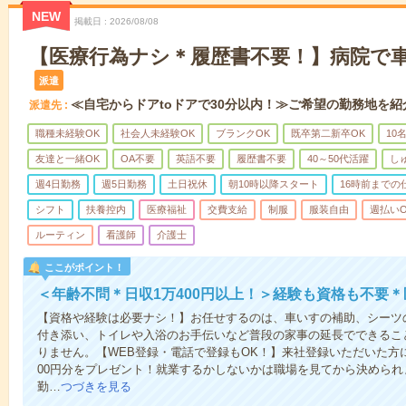
NEW
掲載日
2026/08/08
【医療行為ナシ＊履歴書不要！】病院で
派遣
≪自宅からドアtoドアで30分以内！≫ご希望の勤務地を紹
派遣先
職種未経験OK
社会人未経験OK
ブランクOK
既卒第二新卒OK
10
友達と一緒OK
OA不要
英語不要
履歴書不要
40～50代活躍
し
週4日勤務
週5日勤務
土日祝休
朝10時以降スタート
16時前までの
シフト
扶養控内
医療福祉
交費支給
制服
服装自由
週払いO
ルーティン
看護師
介護士
ここがポイント！
＜年齢不問＊日収1万400円以上！＞経験も資格も不要
【資格や経験は必要ナシ！】お任せするのは、車いすの補助、シーツ
付き添い、トイレや入浴のお手伝いなど普段の家事の延長でできるこ
りません。【WEB登録・電話で登録もOK！】来社登録いただいた方に
00円分をプレゼント！就業するかしないかは職場を見てから決められ
勤…
つづきを見る