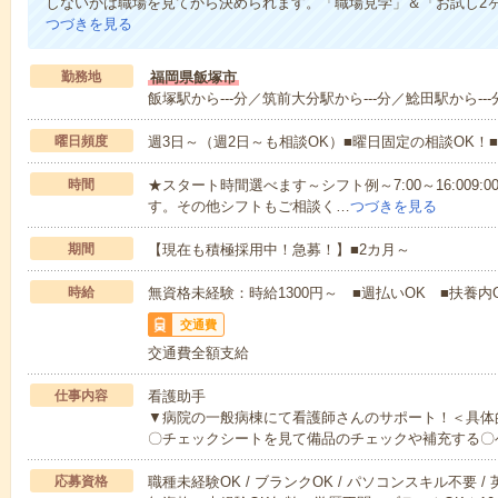
しないかは職場を見てから決められます。「職場見学」＆「お試し2
つづきを見る
勤務地
福岡県飯塚市
飯塚駅から---分／筑前大分駅から---分／鯰田駅から---
曜日頻度
週3日～（週2日～も相談OK）■曜日固定の相談OK
時間
★スタート時間選べます～シフト例～7:00～16:009:00～
す。その他シフトもご相談く…
つづきを見る
期間
【現在も積極採用中！急募！】■2カ月～
時給
無資格未経験：時給1300円～ ■週払いOK ■扶養内O
交通費
交通費全額支給
仕事内容
看護助手
▼病院の一般病棟にて看護師さんのサポート！＜具体
〇チェックシートを見て備品のチェックや補充する〇
応募資格
職種未経験OK / ブランクOK / パソコンスキル不要 /