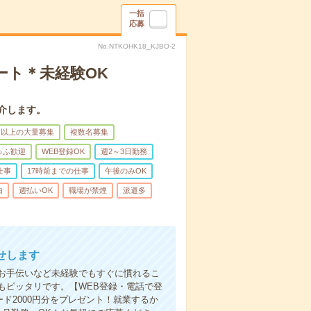
一括
応募
No.NTKOHK18_KJBO-2
ート＊未経験OK
介します。
名以上の大量募集
複数名募集
ゅふ歓迎
WEB登録OK
週2～3日勤務
仕事
17時前までの仕事
午後のみOK
由
週払いOK
職場が禁煙
派遣多
せします
お手伝いなど未経験でもすぐに慣れるこ
もピッタリです。【WEB登録・電話で登
ド2000円分をプレゼント！就業するか