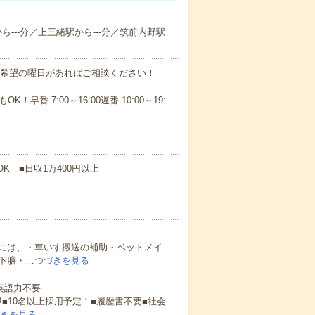
から---分／上三緒駅から---分／筑前内野駅
！■希望の曜日があればご相談ください！
！早番 7:00～16:00遅番 10:00～19:
K ■日収1万400円以上
には、・車いす搬送の補助・ベットメイ
下膳・…
つづきを見る
 英語力不要
!■10名以上採用予定！■履歴書不要■社会
きを見る