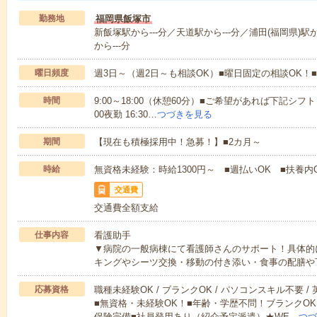
勤務地
福岡県飯塚市
新飯塚駅から---分／天道駅から---分／浦田(福岡県)駅
から---分
曜日頻度
週3日～（週2日～も相談OK）■曜日固定の相談OK
時間
9:00～18:00（休憩60分）■ご希望があれば下記シフトもOK
00夜勤 16:30…
つづきを見る
期間
【現在も積極採用中！急募！】■2カ月～
時給
無資格未経験：時給1300円～ ■週払いOK ■扶養内O
交通費
交通費全額支給
仕事内容
看護助手
▼病院の一般病棟にて看護師さんのサポート！具体的
キングやシーツ交換・移動の付き添い・食事の配膳や
応募資格
職種未経験OK / ブランクOK / パソコンスキル不要 /
■無資格・未経験OK！■年齢・学歴不問！ブランクOK
保険完備■社員登用あり（紹介予定派遣）★WE…
つづ