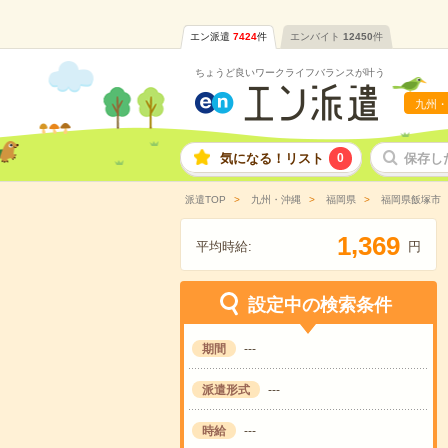
エン派遣
7424
件
エンバイト
12450
件
ちょうど良いワークライフバランスが叶う
九州・
気になる！リスト
0
保存し
派遣TOP
九州・沖縄
福岡県
福岡県飯塚市
,
1
3
6
9
平均時給:
円
設定中の検索条件
期間
---
派遣形式
---
時給
---