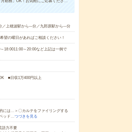
ヶ月勤務」OK！お気軽にご応募くださ…
分／上穂波駅から---分／九郎原駅から---分
！■希望の曜日があればご相談ください！
18:0011:00～20:00など上記は一例で
K ■日収1万400円以上
的には…＞〇カルテをファイリングする
ベッド…
つづきを見る
 英語力不要