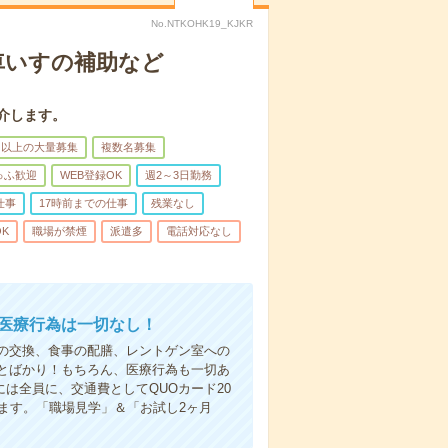
No.NTKOHK19_KJKR
車いすの補助など
介します。
名以上の大量募集
複数名募集
ゅふ歓迎
WEB登録OK
週2～3日勤務
仕事
17時前までの仕事
残業なし
K
職場が禁煙
派遣多
電話対応なし
＊医療行為は一切なし！
の交換、食事の配膳、レントゲン室への
とばかり！もちろん、医療行為も一切あ
は全員に、交通費としてQUOカード20
ます。「職場見学」＆「お試し2ヶ月