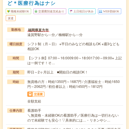
ど＊医療行為はナシ
職種未経験OK
交通費別途支給あり
土日祝日が休み
WEB登録OK
派遣
福岡県直方市
勤務地
遠賀野駅から---分／楠橋駅から---分
シフト制（月～日） ※平日のみなどの相談もOK ※週3なども
曜日頻度
相談OK
【シフト例】07:00～16:0009:00～18:0017:00～09:00※ 上記
時間
は一例です！そ…
即日～2ヶ月以上 ■開始日の相談OK！
期間
無資格の方：時給1350円～1687円 / 介護福祉士：時給1650
時給
円～2062円 / 初任者以上：時給1450円～1812円
交通費
全額支給
看護助手
仕事内容
＼無資格・未経験OKの看護助手／医療行為は一切行わない
ので未経験でも安心！▽具体的には…・リネンやシ…