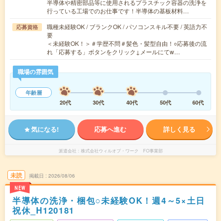
半導体や精密部品等に使用されるプラスチック容器の洗浄を
行っている工場でのお仕事です！半導体の基板材料…
職種未経験OK / ブランクOK / パソコンスキル不要 / 英語力不
応募資格
要
＜未経験OK！＞＃学歴不問＃髪色・髪型自由！○応募後の流
れ「応募する」ボタンをクリック↓メールにてw…
職場の雰囲気
年齢層
20代
30代
40代
50代
60代
気になる!
応募へ進む
詳しく見る
派遣会社
株式会社ウィルオブ・ワーク FO事業部
未読
掲載日
2026/08/06
NEW
半導体の洗浄・梱包○未経験OK！週4～5×土日
祝休_H120181