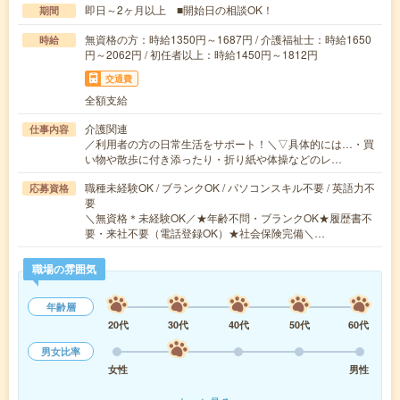
即日～2ヶ月以上 ■開始日の相談OK！
期間
無資格の方：時給1350円～1687円 / 介護福祉士：時給1650
時給
円～2062円 / 初任者以上：時給1450円～1812円
交通費
全額支給
介護関連
仕事内容
／利用者の方の日常生活をサポート！＼▽具体的には…・買
い物や散歩に付き添ったり・折り紙や体操などのレ…
職種未経験OK / ブランクOK / パソコンスキル不要 / 英語力不
応募資格
要
＼無資格＊未経験OK／★年齢不問・ブランクOK★履歴書不
要・来社不要（電話登録OK）★社会保険完備＼…
職場の雰囲気
年齢層
20代
30代
40代
50代
60代
男女比率
女性
男性