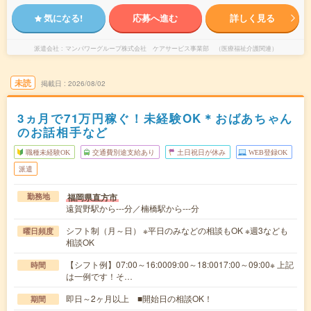
気になる!
応募へ進む
詳しく見る
派遣会社
マンパワーグループ株式会社 ケアサービス事業部 （医療福祉介護関連）
未読
掲載日
2026/08/02
3ヵ月で71万円稼ぐ！未経験OK＊おばあちゃん
のお話相手など
職種未経験OK
交通費別途支給あり
土日祝日が休み
WEB登録OK
派遣
福岡県直方市
勤務地
遠賀野駅から---分／楠橋駅から---分
シフト制（月～日） ※平日のみなどの相談もOK ※週3なども
曜日頻度
相談OK
【シフト例】07:00～16:0009:00～18:0017:00～09:00※ 上記
時間
は一例です！そ…
即日～2ヶ月以上 ■開始日の相談OK！
期間