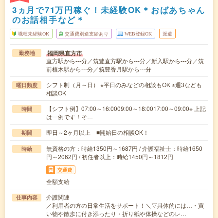
3ヵ月で71万円稼ぐ！未経験OK＊おばあちゃん
のお話相手など＊
職種未経験OK
交通費別途支給あり
WEB登録OK
派遣
福岡県直方市
勤務地
直方駅から---分／筑豊直方駅から---分／新入駅から---分／筑
前植木駅から---分／筑豊香月駅から---分
シフト制（月～日） ※平日のみなどの相談もOK ※週3なども
曜日頻度
相談OK
【シフト例】07:00～16:0009:00～18:0017:00～09:00※ 上記
時間
は一例です！そ…
即日～2ヶ月以上 ■開始日の相談OK！
期間
無資格の方：時給1350円～1687円 / 介護福祉士：時給1650
時給
円～2062円 / 初任者以上：時給1450円～1812円
交通費
全額支給
介護関連
仕事内容
／利用者の方の日常生活をサポート！＼▽具体的には…・買
い物や散歩に付き添ったり・折り紙や体操などのレ…