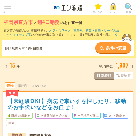
メニュー
気になる!
ログイン
検索
福岡県直方市
×
週4日勤務
のお仕事一覧
直方市の派遣のお仕事情報です。
オフィスワーク・事務系
、
営業・販売・サービス系
、
クリエイティブ系
などのお仕事を取り揃えています。週4日勤務の条件の他に、
交通
費別途支給あり
、
職種未経験OK
、
友だちと一緒の応募OK
などのこだわり条件も取り
揃えています。
条件の変更
福岡県直方市 / 週4日勤務
15
1,307
全
件
平均時給:
円
時給順
新着順
未読
掲載日
2026/08/08
NEW
【未経験OK!】病院で車いすを押したり、移動
のお手伝いなどをお任せ！
職種未経験OK
交通費別途支給あり
土日祝日が休み
WEB登録OK
派遣
福岡県直方市
勤務地