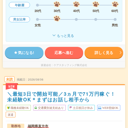
年齢層
20代
30代
40代
50代
60代
男女比率
女性
男性
もっと見る
気になる!
応募へ進む
詳しく見る
派遣会社
ケアスタッフィング株式会社
未読
掲載日
2026/08/06
NEW
＼最短3日で開始可能／3ヵ月で71万円稼ぐ！
未経験OK＊まずはお話し相手から
職種未経験OK
交通費別途支給あり
土日祝日が休み
WEB登録OK
派遣
福岡県直方市
勤務地