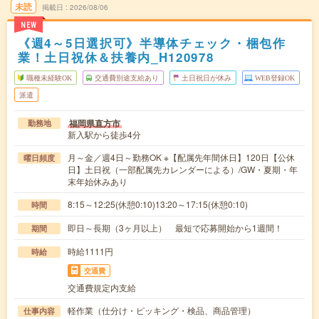
未読
掲載日
2026/08/06
NEW
《週4～5日選択可》半導体チェック・梱包作
業！土日祝休＆扶養内_H120978
職種未経験OK
交通費別途支給あり
土日祝日が休み
WEB登録OK
派遣
福岡県直方市
勤務地
新入駅から徒歩4分
月～金／週4日～勤務OK ※【配属先年間休日】120日【公休
曜日頻度
日】土日祝（一部配属先カレンダーによる）/GW・夏期・年
末年始休みあり
8:15～12:25(休憩0:10)13:20～17:15(休憩0:10)
時間
即日～長期（3ヶ月以上） 最短で応募開始から1週間！
期間
時給1111円
時給
交通費
交通費規定内支給
軽作業（仕分け・ピッキング・検品、商品管理）
仕事内容