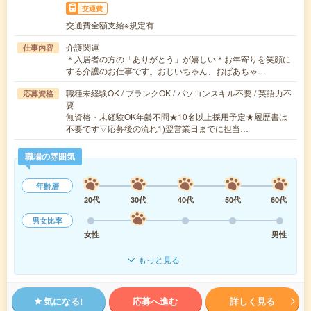
交通費
交通費全額支給※規定有
介護関連
仕事内容
＊入居者の方の「ありがとう」が嬉しい＊お年寄りを笑顔に
する介護のお仕事です。おじいちゃん、おばあちゃ…
職種未経験OK / ブランクOK / パソコンスキル不要 / 英語力不
応募資格
要
無資格・未経験OK年齢不問★10名以上採用予定★履歴書は
不要です▽応募後の流れ1)翌営業日までに担当…
職場の雰囲気
年齢層
20代
30代
40代
50代
60代
男女比率
女性
男性
もっと見る
気になる!
応募へ進む
詳しく見る