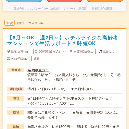
派遣会社
マンパワーグループ株式会社 ケアサービス事業部 （医療福祉介護関連）
未読
掲載日
2026/08/04
【8月～OK！週2日～】ホテルライクな高齢者
マンションで生活サポート＊時短OK
職種未経験OK
交通費別途支給あり
土日祝日が休み
残業なし
WEB登録OK
派遣
福岡県直方市
勤務地
筑豊直方駅から---分／新入駅から---分／楠橋駅から---分／感
田駅から---分／中泉駅から---分
週2日～5日OK（月～金） ★土日休みOK
曜日頻度
★1日4時間～の時短シフトOK★スタート時間選べます！
時間
7:00～16:009:00～17:0011:…
開始日はご相談ください！ ★急募 ★職場が気に入れば、
期間
長期でも働けます！
無資格未経験：時給1300円～ 経験者：時給1400円～★日
時給