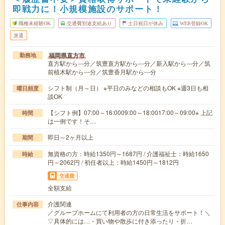
即戦力に！小規模施設のサポート！
職種未経験OK
交通費別途支給あり
土日祝日が休み
WEB登録OK
派遣
福岡県直方市
勤務地
直方駅から---分／筑豊直方駅から---分／新入駅から---分／筑
前植木駅から---分／筑豊香月駅から---分
シフト制（月～日） ※平日のみなどの相談もOK ※週3日も相
曜日頻度
談OK
【シフト例】07:00～16:0009:00～18:0017:00～09:00※ 上記
時間
は一例です！そ…
即日～2ヶ月以上
期間
無資格の方：時給1350円～1687円 / 介護福祉士：時給1650
時給
円～2062円 / 初任者以上：時給1450円～1812円
交通費
全額支給
介護関連
仕事内容
／グループホームにて利用者の方の日常生活をサポート！＼
▽具体的には…・買い物や散歩に付き添ったり・折…