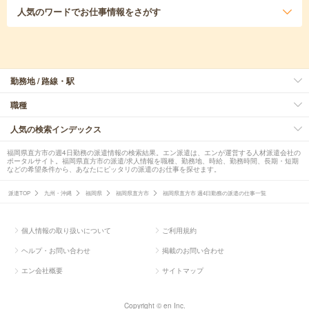
人気のワード
でお仕事情報をさがす
勤務地 / 路線・駅
職種
人気の検索インデックス
福岡県直方市の週4日勤務の派遣情報の検索結果。エン派遣は、エンが運営する人材派遣会社の
ポータルサイト。福岡県直方市の派遣/求人情報を職種、勤務地、時給、勤務時間、長期・短期
などの希望条件から、あなたにピッタリの派遣のお仕事を探せます。
派遣TOP
九州・沖縄
福岡県
福岡県直方市
福岡県直方市 週4日勤務の派遣の仕事一覧
個人情報の取り扱いについて
ご利用規約
ヘルプ・お問い合わせ
掲載のお問い合わせ
エン会社概要
サイトマップ
Copyright © en Inc.