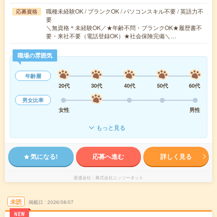
職種未経験OK / ブランクOK / パソコンスキル不要 / 英語力不
応募資格
要
＼無資格＊未経験OK／★年齢不問・ブランクOK★履歴書不
要・来社不要（電話登録OK）★社会保険完備＼…
職場の雰囲気
年齢層
20代
30代
40代
50代
60代
男女比率
女性
男性
もっと見る
気になる!
応募へ進む
詳しく見る
派遣会社
株式会社ニッソーネット
未読
掲載日
2026/08/07
NEW