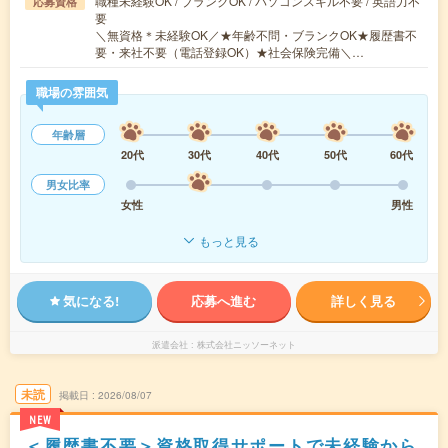
職種未経験OK / ブランクOK / パソコンスキル不要 / 英語力不
応募資格
要
＼無資格＊未経験OK／★年齢不問・ブランクOK★履歴書不
要・来社不要（電話登録OK）★社会保険完備＼…
職場の雰囲気
年齢層
20代
30代
40代
50代
60代
男女比率
女性
男性
もっと見る
気になる!
応募へ進む
詳しく見る
派遣会社
株式会社ニッソーネット
未読
掲載日
2026/08/07
NEW
＜履歴書不要＞資格取得サポートで未経験から