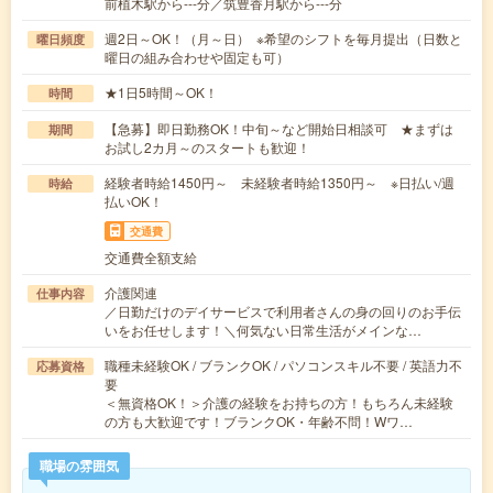
前植木駅から---分／筑豊香月駅から---分
週2日～OK！（月～日） ※希望のシフトを毎月提出（日数と
曜日頻度
曜日の組み合わせや固定も可）
★1日5時間～OK！
時間
【急募】即日勤務OK！中旬～など開始日相談可 ★まずは
期間
お試し2カ月～のスタートも歓迎！
経験者時給1450円～ 未経験者時給1350円～ ※日払い/週
時給
払いOK！
交通費
交通費全額支給
介護関連
仕事内容
／日勤だけのデイサービスで利用者さんの身の回りのお手伝
いをお任せします！＼何気ない日常生活がメインな…
職種未経験OK / ブランクOK / パソコンスキル不要 / 英語力不
応募資格
要
＜無資格OK！＞介護の経験をお持ちの方！もちろん未経験
の方も大歓迎です！ブランクOK・年齢不問！Wワ…
職場の雰囲気