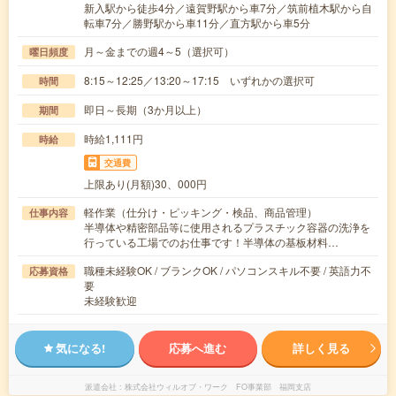
新入駅から徒歩4分／遠賀野駅から車7分／筑前植木駅から自
転車7分／勝野駅から車11分／直方駅から車5分
月～金までの週4～5（選択可）
曜日頻度
8:15～12:25／13:20～17:15 いずれかの選択可
時間
即日～長期（3か月以上）
期間
時給1,111円
時給
交通費
上限あり(月額)30、000円
軽作業（仕分け・ピッキング・検品、商品管理）
仕事内容
半導体や精密部品等に使用されるプラスチック容器の洗浄を
行っている工場でのお仕事です！半導体の基板材料…
職種未経験OK / ブランクOK / パソコンスキル不要 / 英語力不
応募資格
要
未経験歓迎
気になる!
応募へ進む
詳しく見る
派遣会社
株式会社ウィルオブ・ワーク FO事業部 福岡支店