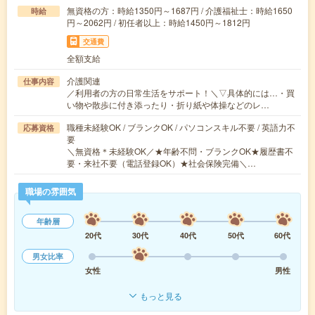
無資格の方：時給1350円～1687円 / 介護福祉士：時給1650
時給
円～2062円 / 初任者以上：時給1450円～1812円
交通費
全額支給
介護関連
仕事内容
／利用者の方の日常生活をサポート！＼▽具体的には…・買
い物や散歩に付き添ったり・折り紙や体操などのレ…
職種未経験OK / ブランクOK / パソコンスキル不要 / 英語力不
応募資格
要
＼無資格＊未経験OK／★年齢不問・ブランクOK★履歴書不
要・来社不要（電話登録OK）★社会保険完備＼…
職場の雰囲気
年齢層
20代
30代
40代
50代
60代
男女比率
女性
男性
もっと見る