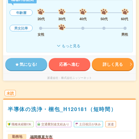
年齢層
20代
30代
40代
50代
60代
男女比率
女性
男性
もっと見る
気になる!
応募へ進む
詳しく見る
派遣会社
株式会社ニッソーネット
未読
半導体の洗浄・梱包_H120181（短時間）
職種未経験OK
交通費別途支給あり
土日祝日が休み
派遣
福岡県直方市
勤務地