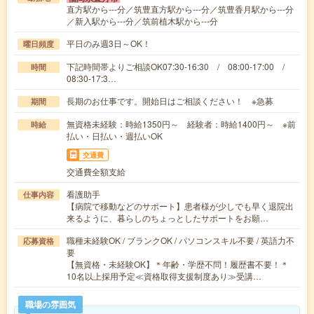
直方駅から---分／筑豊直方駅から---分／筑豊香月駅から---分
／新入駅から---分／筑前植木駅から---分
平日のみ週3日～OK！
曜日頻度
下記時間帯よりご相談OK07:30-16:30 / 08:00-17:00 /
時間
08:30-17:3…
長期のお仕事です。開始日はご相談ください！ ※急募
期間
無資格未経験：時給1350円～ 経験者：時給1400円～ ※前
時給
払い・日払い・週払いOK
交通費
交通費全額支給
看護助手
仕事内容
【病院で移動などのサポート】患者様が少しでも早く退院出
来るように、暮らしのちょっとしたサポートをお願…
職種未経験OK / ブランクOK / パソコンスキル不要 / 英語力不
応募資格
要
【無資格・未経験OK】＊年齢・学歴不問！履歴書不要！＊
10名以上採用予定≪資格取得支援制度あり≫受講…
職場の雰囲気