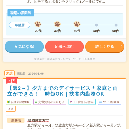
れ「応募する」ボタンをクリック↓メールにてw…
職場の雰囲気
年齢層
20代
30代
40代
50代
60代
気になる!
応募へ進む
詳しく見る
派遣会社
株式会社ウィルオブ・ワーク FO事業部
未読
掲載日
2026/08/06
NEW
【週2～】夕方までのデイサービス＊家庭と両
立ができる！｜時短OK｜扶養内勤務OK
職種未経験OK
交通費別途支給あり
土日祝日が休み
WEB登録OK
派遣
福岡県直方市
勤務地
直方駅から---分／筑豊直方駅から---分／新入駅から---分／筑