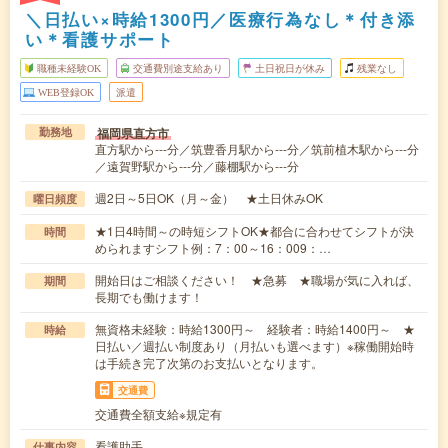
＼日払い×時給1300円／医療行為なし＊付き添
い＊看護サポート
職種未経験OK
交通費別途支給あり
土日祝日が休み
残業なし
WEB登録OK
派遣
福岡県直方市
勤務地
直方駅から---分／筑豊香月駅から---分／筑前植木駅から---分
／遠賀野駅から---分／藤棚駅から---分
週2日～5日OK（月～金） ★土日休みOK
曜日頻度
★1日4時間～の時短シフトOK★都合に合わせてシフトが決
時間
められますシフト例：7：00～16：009：…
開始日はご相談ください！ ★急募 ★職場が気に入れば、
期間
長期でも働けます！
無資格未経験：時給1300円～ 経験者：時給1400円～ ★
時給
日払い／週払い制度あり（月払いも選べます）※稼働開始時
は手続き完了次第のお支払いとなります。
交通費
交通費全額支給※規定有
看護助手
仕事内容