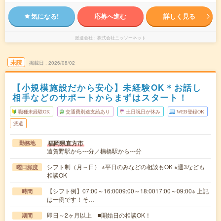
気になる!
応募へ進む
詳しく見る
派遣会社
株式会社ニッソーネット
未読
掲載日
2026/08/02
【小規模施設だから安心】未経験OK＊お話し
相手などのサポートからまずはスタート！
職種未経験OK
交通費別途支給あり
土日祝日が休み
WEB登録OK
派遣
福岡県直方市
勤務地
遠賀野駅から---分／楠橋駅から---分
シフト制（月～日） ※平日のみなどの相談もOK ※週3なども
曜日頻度
相談OK
【シフト例】07:00～16:0009:00～18:0017:00～09:00※ 上記
時間
は一例です！そ…
即日～2ヶ月以上 ■開始日の相談OK！
期間