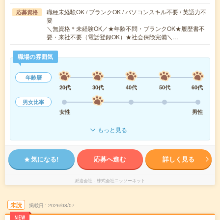
職種未経験OK / ブランクOK / パソコンスキル不要 / 英語力不
応募資格
要
＼無資格＊未経験OK／★年齢不問・ブランクOK★履歴書不
要・来社不要（電話登録OK）★社会保険完備＼…
職場の雰囲気
年齢層
20代
30代
40代
50代
60代
男女比率
女性
男性
もっと見る
気になる!
応募へ進む
詳しく見る
派遣会社
株式会社ニッソーネット
未読
掲載日
2026/08/07
NEW