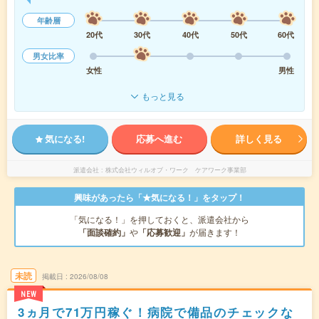
年齢層
20代
30代
40代
50代
60代
男女比率
女性
男性
もっと見る
気になる!
応募へ進む
詳しく見る
派遣会社
株式会社ウィルオブ・ワーク ケアワーク事業部
興味があったら「★気になる！」をタップ！
「気になる！」を押しておくと、派遣会社から
「面談確約」
や
「応募歓迎」
が届きます！
未読
掲載日
2026/08/08
NEW
3ヵ月で71万円稼ぐ！病院で備品のチェックな