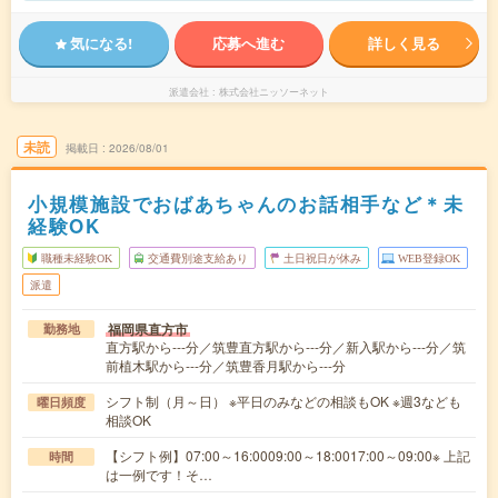
気になる!
応募へ進む
詳しく見る
派遣会社
株式会社ニッソーネット
未読
掲載日
2026/08/01
小規模施設でおばあちゃんのお話相手など＊未
経験OK
職種未経験OK
交通費別途支給あり
土日祝日が休み
WEB登録OK
派遣
福岡県直方市
勤務地
直方駅から---分／筑豊直方駅から---分／新入駅から---分／筑
前植木駅から---分／筑豊香月駅から---分
シフト制（月～日） ※平日のみなどの相談もOK ※週3なども
曜日頻度
相談OK
【シフト例】07:00～16:0009:00～18:0017:00～09:00※ 上記
時間
は一例です！そ…