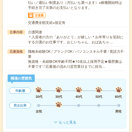
払い／週払い制度あり（月払いも選べます）※稼働開始時は
手続き完了次第のお支払いとなります。
交通費
交通費全額支給※規定有
介護関連
仕事内容
＊入居者の方の「ありがとう」が嬉しい＊お年寄りを笑顔に
する介護のお仕事です。おじいちゃん、おばあちゃ…
職種未経験OK / ブランクOK / パソコンスキル不要 / 英語力不
応募資格
要
無資格・未経験OK年齢不問★10名以上採用予定★履歴書は
不要です▽応募後の流れ1)翌営業日までに担当…
職場の雰囲気
年齢層
20代
30代
40代
50代
60代
男女比率
女性
男性
もっと見る