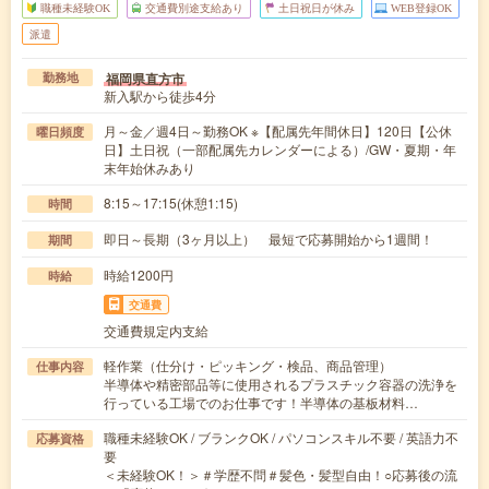
職種未経験OK
交通費別途支給あり
土日祝日が休み
WEB登録OK
派遣
福岡県直方市
勤務地
新入駅から徒歩4分
月～金／週4日～勤務OK ※【配属先年間休日】120日【公休
曜日頻度
日】土日祝（一部配属先カレンダーによる）/GW・夏期・年
末年始休みあり
8:15～17:15(休憩1:15)
時間
即日～長期（3ヶ月以上） 最短で応募開始から1週間！
期間
時給1200円
時給
交通費
交通費規定内支給
軽作業（仕分け・ピッキング・検品、商品管理）
仕事内容
半導体や精密部品等に使用されるプラスチック容器の洗浄を
行っている工場でのお仕事です！半導体の基板材料…
職種未経験OK / ブランクOK / パソコンスキル不要 / 英語力不
応募資格
要
＜未経験OK！＞＃学歴不問＃髪色・髪型自由！○応募後の流