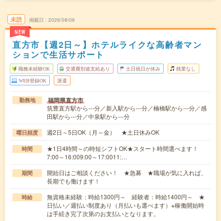
未読
掲載日
2026/08/06
NEW
直方市【週2日～】ホテルライクな高齢者マン
ションで生活サポート
職種未経験OK
交通費別途支給あり
土日祝日が休み
残業なし
WEB登録OK
派遣
福岡県直方市
勤務地
筑豊直方駅から---分／新入駅から---分／楠橋駅から---分／感
田駅から---分／中泉駅から---分
週2日～5日OK（月～金） ★土日休みOK
曜日頻度
★1日4時間～の時短シフトOK★スタート時間選べます！
時間
7:00～16:009:00～17:0011:…
開始日はご相談ください！ ★急募 ★職場が気に入れば、
期間
長期でも働けます！
無資格未経験：時給1300円～ 経験者：時給1400円～ ★
時給
日払い／週払い制度あり（月払いも選べます）※稼働開始時
は手続き完了次第のお支払いとなります。