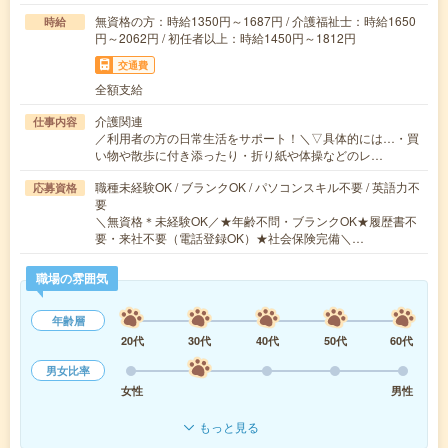
無資格の方：時給1350円～1687円 / 介護福祉士：時給1650
時給
円～2062円 / 初任者以上：時給1450円～1812円
交通費
全額支給
介護関連
仕事内容
／利用者の方の日常生活をサポート！＼▽具体的には…・買
い物や散歩に付き添ったり・折り紙や体操などのレ…
職種未経験OK / ブランクOK / パソコンスキル不要 / 英語力不
応募資格
要
＼無資格＊未経験OK／★年齢不問・ブランクOK★履歴書不
要・来社不要（電話登録OK）★社会保険完備＼…
職場の雰囲気
年齢層
20代
30代
40代
50代
60代
男女比率
女性
男性
もっと見る