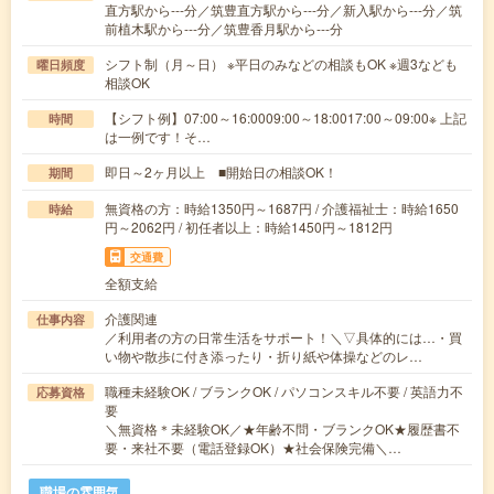
直方駅から---分／筑豊直方駅から---分／新入駅から---分／筑
前植木駅から---分／筑豊香月駅から---分
シフト制（月～日） ※平日のみなどの相談もOK ※週3なども
曜日頻度
相談OK
【シフト例】07:00～16:0009:00～18:0017:00～09:00※ 上記
時間
は一例です！そ…
即日～2ヶ月以上 ■開始日の相談OK！
期間
無資格の方：時給1350円～1687円 / 介護福祉士：時給1650
時給
円～2062円 / 初任者以上：時給1450円～1812円
交通費
全額支給
介護関連
仕事内容
／利用者の方の日常生活をサポート！＼▽具体的には…・買
い物や散歩に付き添ったり・折り紙や体操などのレ…
職種未経験OK / ブランクOK / パソコンスキル不要 / 英語力不
応募資格
要
＼無資格＊未経験OK／★年齢不問・ブランクOK★履歴書不
要・来社不要（電話登録OK）★社会保険完備＼…
職場の雰囲気