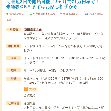
＼最短3日で開始可能／3ヵ月で71万円稼ぐ！
未経験OK＊まずはお話し相手から
職種未経験OK
交通費別途支給あり
土日祝日が休み
WEB登録OK
派遣
福岡県直方市
勤務地
直方駅から---分／筑豊直方駅から---分／新入駅から---分／筑
前植木駅から---分／筑豊香月駅から---分
シフト制（月～日） ※平日のみなどの相談もOK ※週3なども
曜日頻度
相談OK
【シフト例】07:00～16:0009:00～18:0017:00～09:00※ 上記
時間
は一例です！そ…
即日～2ヶ月以上 ■開始日の相談OK！
期間
無資格の方：時給1350円～1687円 / 介護福祉士：時給1650
時給
円～2062円 / 初任者以上：時給1450円～1812円
交通費
全額支給
介護関連
仕事内容
／利用者の方の日常生活をサポート！＼▽具体的には…・買