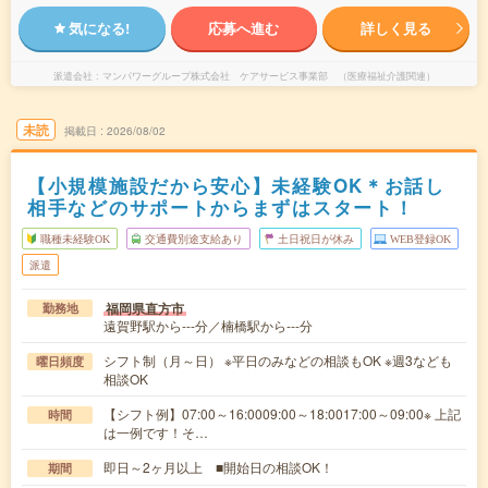
気になる!
応募へ進む
詳しく見る
派遣会社
マンパワーグループ株式会社 ケアサービス事業部 （医療福祉介護関連）
未読
掲載日
2026/08/02
【小規模施設だから安心】未経験OK＊お話し
相手などのサポートからまずはスタート！
職種未経験OK
交通費別途支給あり
土日祝日が休み
WEB登録OK
派遣
福岡県直方市
勤務地
遠賀野駅から---分／楠橋駅から---分
シフト制（月～日） ※平日のみなどの相談もOK ※週3なども
曜日頻度
相談OK
【シフト例】07:00～16:0009:00～18:0017:00～09:00※ 上記
時間
は一例です！そ…
即日～2ヶ月以上 ■開始日の相談OK！
期間