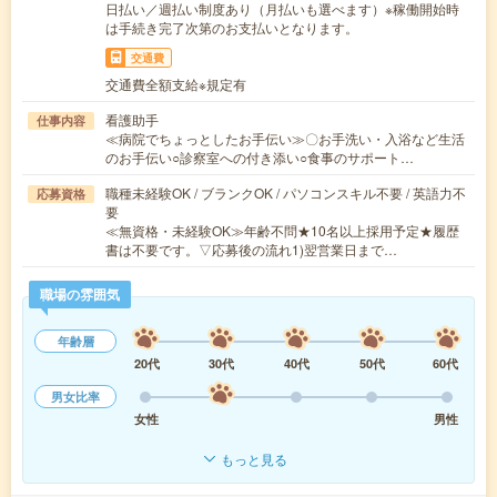
日払い／週払い制度あり（月払いも選べます）※稼働開始時
は手続き完了次第のお支払いとなります。
交通費
交通費全額支給※規定有
看護助手
仕事内容
≪病院でちょっとしたお手伝い≫〇お手洗い・入浴など生活
のお手伝い○診察室への付き添い○食事のサポート…
職種未経験OK / ブランクOK / パソコンスキル不要 / 英語力不
応募資格
要
≪無資格・未経験OK≫年齢不問★10名以上採用予定★履歴
書は不要です。▽応募後の流れ1)翌営業日まで…
職場の雰囲気
年齢層
20代
30代
40代
50代
60代
男女比率
女性
男性
もっと見る