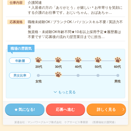
介護関連
仕事内容
＊入居者の方の「ありがとう」が嬉しい＊お年寄りを笑顔に
する介護のお仕事です。おじいちゃん、おばあちゃ…
職種未経験OK / ブランクOK / パソコンスキル不要 / 英語力不
応募資格
要
無資格・未経験OK年齢不問★10名以上採用予定★履歴書は
不要です▽応募後の流れ1)翌営業日までに担当…
職場の雰囲気
年齢層
20代
30代
40代
50代
60代
男女比率
女性
男性
もっと見る
気になる!
応募へ進む
詳しく見る
派遣会社
マンパワーグループ株式会社 ケアサービス事業部 （医療福祉介護関連）