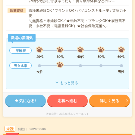
い物や散歩に付き添ったり・折り紙や体操などのレ…
職種未経験OK / ブランクOK / パソコンスキル不要 / 英語力不
応募資格
要
＼無資格＊未経験OK／★年齢不問・ブランクOK★履歴書不
要・来社不要（電話登録OK）★社会保険完備＼…
職場の雰囲気
年齢層
20代
30代
40代
50代
60代
男女比率
女性
男性
もっと見る
気になる!
応募へ進む
詳しく見る
派遣会社
株式会社ニッソーネット
未読
掲載日
2026/08/06