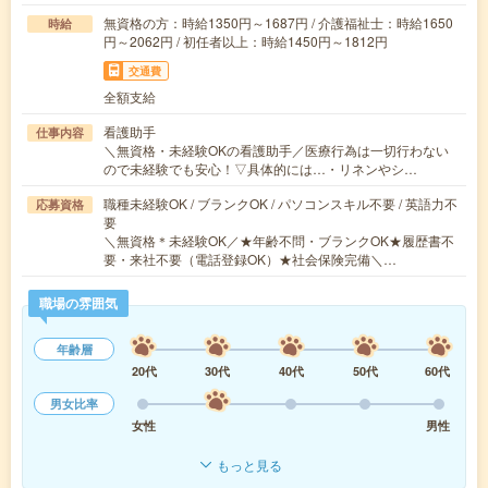
無資格の方：時給1350円～1687円 / 介護福祉士：時給1650
時給
円～2062円 / 初任者以上：時給1450円～1812円
交通費
全額支給
看護助手
仕事内容
＼無資格・未経験OKの看護助手／医療行為は一切行わない
ので未経験でも安心！▽具体的には…・リネンやシ…
職種未経験OK / ブランクOK / パソコンスキル不要 / 英語力不
応募資格
要
＼無資格＊未経験OK／★年齢不問・ブランクOK★履歴書不
要・来社不要（電話登録OK）★社会保険完備＼…
職場の雰囲気
年齢層
20代
30代
40代
50代
60代
男女比率
女性
男性
もっと見る