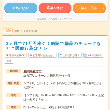
気になる!
応募へ進む
詳しく見る
派遣会社
株式会社ニッソーネット
未読
掲載日
2026/08/01
3ヵ月で71万円稼ぐ！病院で備品のチェックな
ど＊医療行為はナシ
職種未経験OK
交通費別途支給あり
土日祝日が休み
WEB登録OK
派遣
福岡県直方市
勤務地
遠賀野駅から---分／楠橋駅から---分
シフト制（月～日） ※平日のみなどの相談もOK ※週3なども
曜日頻度
相談OK
【シフト例】07:00～16:0009:00～18:0017:00～09:00※ 上記
時間
は一例です！そ…
即日～2ヶ月以上 ■開始日の相談OK！
期間