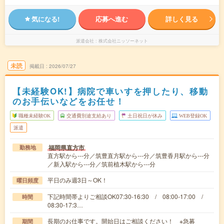
気になる!
応募へ進む
詳しく見る
派遣会社
株式会社ニッソーネット
未読
掲載日
2026/07/27
【未経験OK!】病院で車いすを押したり、移動
のお手伝いなどをお任せ！
職種未経験OK
交通費別途支給あり
土日祝日が休み
WEB登録OK
派遣
福岡県直方市
勤務地
直方駅から---分／筑豊直方駅から---分／筑豊香月駅から---分
／新入駅から---分／筑前植木駅から---分
平日のみ週3日～OK！
曜日頻度
下記時間帯よりご相談OK07:30-16:30 / 08:00-17:00 /
時間
08:30-17:3…
長期のお仕事です。開始日はご相談ください！ ※急募
期間