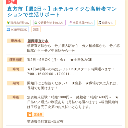
NEW
直方市【週2日～】ホテルライクな高齢者マン
ションで生活サポート
職種未経験OK
交通費別途支給あり
土日祝日が休み
残業なし
WEB登録OK
派遣
福岡県直方市
勤務地
筑豊直方駅から---分／新入駅から---分／楠橋駅から---分／感
田駅から---分／中泉駅から---分
週2日～5日OK（月～金） ★土日休みOK
曜日頻度
★1日4時間～の時短シフトOK★スタート時間選べます！
時間
7:00～16:009:00～17:0011:…
開始日はご相談ください！ ★急募 ★職場が気に入れば、
期間
長期でも働けます！
無資格未経験：時給1300円～ 経験者：時給1400円～ ★
時給
日払い／週払い制度あり（月払いも選べます）※稼働開始時
は手続き完了次第のお支払いとなります。
交通費
交通費全額支給※規定有