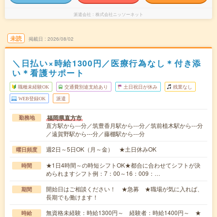
派遣会社
株式会社ニッソーネット
未読
掲載日
2026/08/02
＼日払い×時給1300円／医療行為なし＊付き添
い＊看護サポート
職種未経験OK
交通費別途支給あり
土日祝日が休み
残業なし
WEB登録OK
派遣
福岡県直方市
勤務地
直方駅から---分／筑豊香月駅から---分／筑前植木駅から---分
／遠賀野駅から---分／藤棚駅から---分
週2日～5日OK（月～金） ★土日休みOK
曜日頻度
★1日4時間～の時短シフトOK★都合に合わせてシフトが決
時間
められますシフト例：7：00～16：009：…
開始日はご相談ください！ ★急募 ★職場が気に入れば、
期間
長期でも働けます！
無資格未経験：時給1300円～ 経験者：時給1400円～ ★
時給