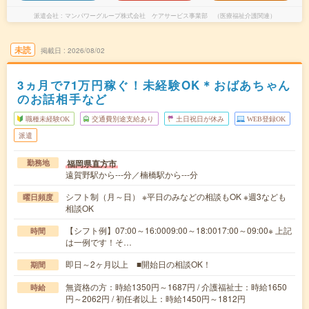
派遣会社
マンパワーグループ株式会社 ケアサービス事業部 （医療福祉介護関連）
未読
掲載日
2026/08/02
3ヵ月で71万円稼ぐ！未経験OK＊おばあちゃん
のお話相手など
職種未経験OK
交通費別途支給あり
土日祝日が休み
WEB登録OK
派遣
福岡県直方市
勤務地
遠賀野駅から---分／楠橋駅から---分
シフト制（月～日） ※平日のみなどの相談もOK ※週3なども
曜日頻度
相談OK
【シフト例】07:00～16:0009:00～18:0017:00～09:00※ 上記
時間
は一例です！そ…
即日～2ヶ月以上 ■開始日の相談OK！
期間
無資格の方：時給1350円～1687円 / 介護福祉士：時給1650
時給
円～2062円 / 初任者以上：時給1450円～1812円