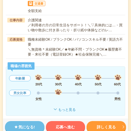
交通費
全額支給
介護関連
仕事内容
／利用者の方の日常生活をサポート！＼▽具体的には…・買
い物や散歩に付き添ったり・折り紙や体操などのレ…
職種未経験OK / ブランクOK / パソコンスキル不要 / 英語力不
応募資格
要
＼無資格＊未経験OK／★年齢不問・ブランクOK★履歴書不
要・来社不要（電話登録OK）★社会保険完備＼…
職場の雰囲気
年齢層
20代
30代
40代
50代
60代
男女比率
女性
男性
もっと見る
気になる!
応募へ進む
詳しく見る