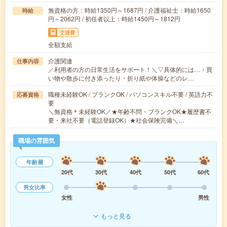
無資格の方：時給1350円～1687円 / 介護福祉士：時給1650
時給
円～2062円 / 初任者以上：時給1450円～1812円
交通費
全額支給
介護関連
仕事内容
／利用者の方の日常生活をサポート！＼▽具体的には…・買
い物や散歩に付き添ったり・折り紙や体操などのレ…
職種未経験OK / ブランクOK / パソコンスキル不要 / 英語力不
応募資格
要
＼無資格＊未経験OK／★年齢不問・ブランクOK★履歴書不
要・来社不要（電話登録OK）★社会保険完備＼…
職場の雰囲気
年齢層
20代
30代
40代
50代
60代
男女比率
女性
男性
もっと見る