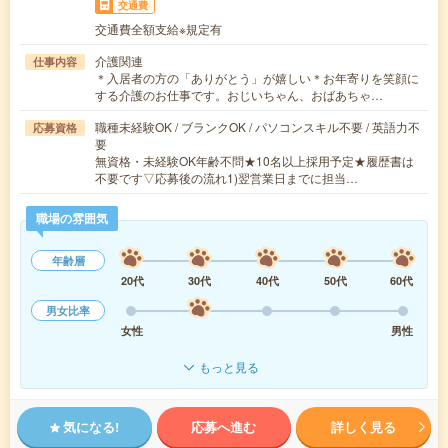
交通費
交通費全額支給※規定有
介護関連
仕事内容
＊入居者の方の「ありがとう」が嬉しい＊お年寄りを笑顔に
する介護のお仕事です。おじいちゃん、おばあちゃ…
職種未経験OK / ブランクOK / パソコンスキル不要 / 英語力不
応募資格
要
無資格・未経験OK年齢不問★10名以上採用予定★履歴書は
不要です▽応募後の流れ1)翌営業日までに担当…
職場の雰囲気
年齢層
20代
30代
40代
50代
60代
男女比率
女性
男性
もっと見る
気になる!
応募へ進む
詳しく見る