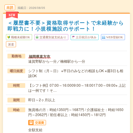
未読
掲載日
2026/08/05
NEW
＜履歴書不要＞資格取得サポートで未経験から
即戦力に！小規模施設のサポート！
職種未経験OK
交通費別途支給あり
土日祝日が休み
WEB登録OK
派遣
福岡県直方市
勤務地
遠賀野駅から---分／楠橋駅から---分
シフト制（月～日） ※平日のみなどの相談もOK ※週3日も相
曜日頻度
談OK
【シフト例】07:00～16:0009:00～18:0017:00～09:00※ 上記
時間
は一例です！そ…
即日～2ヶ月以上
期間
無資格の方：時給1350円～1687円 / 介護福祉士：時給1650
時給
円～2062円 / 初任者以上：時給1450円～1812円
交通費
全額支給