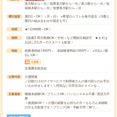
直方駅から---分／筑豊直方駅から---分／新入駅から---分／筑
前植木駅から---分／筑豊香月駅から---分
週2日～OK！（月～日） ※希望のシフトを毎月提出（日数と
曜日頻度
曜日の組み合わせや固定も可）
★1日5時間～OK！
時間
【急募】即日勤務OK！中旬～など開始日相談可 ★まずは
期間
お試し2カ月～のスタートも歓迎！
経験者時給1450円～ 未経験者時給1350円～ ※日払い/週
時給
払いOK！
交通費
交通費全額支給
介護関連
仕事内容
／日勤だけのデイサービスで利用者さんの身の回りのお手伝
いをお任せします！＼何気ない日常生活がメインな…
職種未経験OK / ブランクOK / パソコンスキル不要 / 英語力不
応募資格
要
＜無資格OK！＞介護の経験をお持ちの方！もちろん未経験
の方も大歓迎です！ブランクOK・年齢不問！Wワ…