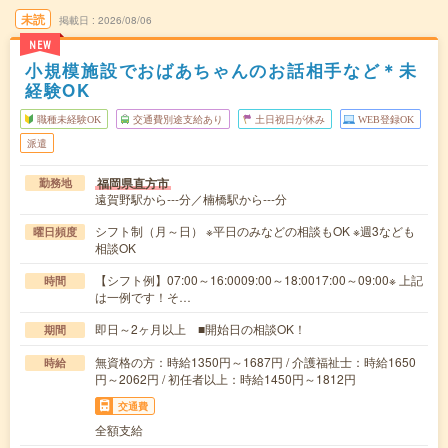
未読
掲載日
2026/08/06
NEW
小規模施設でおばあちゃんのお話相手など＊未
経験OK
職種未経験OK
交通費別途支給あり
土日祝日が休み
WEB登録OK
派遣
福岡県直方市
勤務地
遠賀野駅から---分／楠橋駅から---分
シフト制（月～日） ※平日のみなどの相談もOK ※週3なども
曜日頻度
相談OK
【シフト例】07:00～16:0009:00～18:0017:00～09:00※ 上記
時間
は一例です！そ…
即日～2ヶ月以上 ■開始日の相談OK！
期間
無資格の方：時給1350円～1687円 / 介護福祉士：時給1650
時給
円～2062円 / 初任者以上：時給1450円～1812円
交通費
全額支給