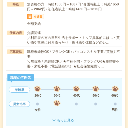
無資格の方：時給1350円～1687円 / 介護福祉士：時給1650
時給
円～2062円 / 初任者以上：時給1450円～1812円
交通費
全額支給
介護関連
仕事内容
／利用者の方の日常生活をサポート！＼▽具体的には…・買
い物や散歩に付き添ったり・折り紙や体操などのレ…
職種未経験OK / ブランクOK / パソコンスキル不要 / 英語力不
応募資格
要
＼無資格＊未経験OK／★年齢不問・ブランクOK★履歴書不
要・来社不要（電話登録OK）★社会保険完備＼…
職場の雰囲気
年齢層
20代
30代
40代
50代
60代
男女比率
女性
男性
もっと見る