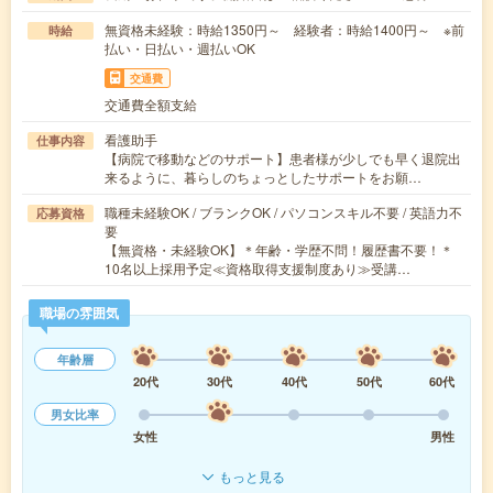
無資格未経験：時給1350円～ 経験者：時給1400円～ ※前
時給
払い・日払い・週払いOK
交通費
交通費全額支給
看護助手
仕事内容
【病院で移動などのサポート】患者様が少しでも早く退院出
来るように、暮らしのちょっとしたサポートをお願…
職種未経験OK / ブランクOK / パソコンスキル不要 / 英語力不
応募資格
要
【無資格・未経験OK】＊年齢・学歴不問！履歴書不要！＊
10名以上採用予定≪資格取得支援制度あり≫受講…
職場の雰囲気
年齢層
20代
30代
40代
50代
60代
男女比率
女性
男性
もっと見る