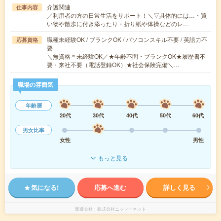
介護関連
仕事内容
／利用者の方の日常生活をサポート！＼▽具体的には…・買
い物や散歩に付き添ったり・折り紙や体操などのレ…
職種未経験OK / ブランクOK / パソコンスキル不要 / 英語力不
応募資格
要
＼無資格＊未経験OK／★年齢不問・ブランクOK★履歴書不
要・来社不要（電話登録OK）★社会保険完備＼…
職場の雰囲気
年齢層
20代
30代
40代
50代
60代
男女比率
女性
男性
もっと見る
気になる!
応募へ進む
詳しく見る
派遣会社
株式会社ニッソーネット