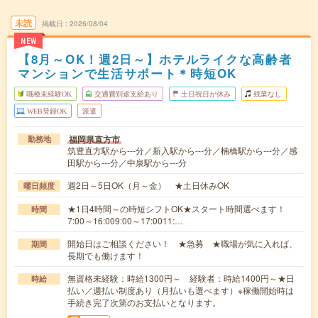
未読
掲載日
2026/08/04
NEW
【8月～OK！週2日～】ホテルライクな高齢者
マンションで生活サポート＊時短OK
職種未経験OK
交通費別途支給あり
土日祝日が休み
残業なし
WEB登録OK
派遣
福岡県直方市
勤務地
筑豊直方駅から---分／新入駅から---分／楠橋駅から---分／感
田駅から---分／中泉駅から---分
週2日～5日OK（月～金） ★土日休みOK
曜日頻度
★1日4時間～の時短シフトOK★スタート時間選べます！
時間
7:00～16:009:00～17:0011:…
開始日はご相談ください！ ★急募 ★職場が気に入れば、
期間
長期でも働けます！
無資格未経験：時給1300円～ 経験者：時給1400円～★日
時給
払い／週払い制度あり（月払いも選べます）※稼働開始時は
手続き完了次第のお支払いとなります。