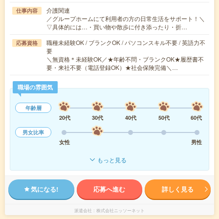
介護関連
仕事内容
／グループホームにて利用者の方の日常生活をサポート！＼
▽具体的には…・買い物や散歩に付き添ったり・折…
職種未経験OK / ブランクOK / パソコンスキル不要 / 英語力不
応募資格
要
＼無資格＊未経験OK／★年齢不問・ブランクOK★履歴書不
要・来社不要（電話登録OK）★社会保険完備＼…
職場の雰囲気
年齢層
20代
30代
40代
50代
60代
男女比率
女性
男性
もっと見る
気になる!
応募へ進む
詳しく見る
派遣会社
株式会社ニッソーネット