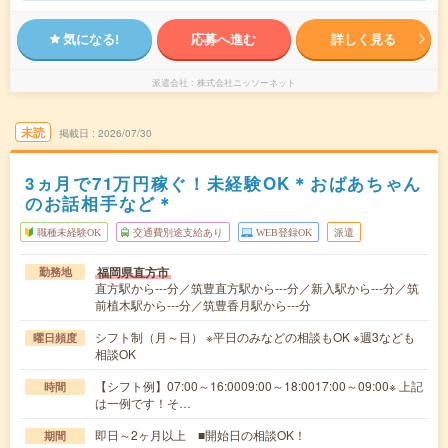
気になる!
応募へ進む
詳しく見る
派遣会社
株式会社ニッソーネット
未読
掲載日
2026/07/30
3ヵ月で71万円稼ぐ！未経験OK＊おばあちゃん
のお話相手など＊
職種未経験OK
交通費別途支給あり
WEB登録OK
派遣
福岡県直方市
勤務地
直方駅から---分／筑豊直方駅から---分／新入駅から---分／筑
前植木駅から---分／筑豊香月駅から---分
シフト制（月～日） ※平日のみなどの相談もOK ※週3なども
曜日頻度
相談OK
【シフト例】07:00～16:0009:00～18:0017:00～09:00※ 上記
時間
は一例です！そ…
即日～2ヶ月以上 ■開始日の相談OK！
期間