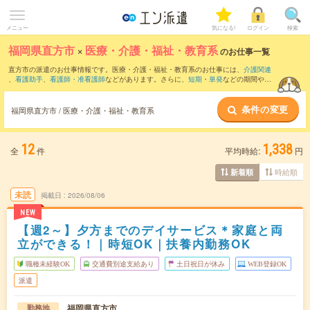
メニュー
気になる!
ログイン
検索
福岡県直方市
×
医療・介護・福祉・教育系
のお仕事一覧
直方市の派遣のお仕事情報です。医療・介護・福祉・教育系のお仕事には、
介護関連
、
看護助手
、
看護師・准看護師
などがあります。さらに、
短期
・
単発
などの期間や、
職種未経験OK
などのこだわり条件で絞り込んでいただけます。
条件の変更
福岡県直方市 / 医療・介護・福祉・教育系
12
1,338
全
件
平均時給:
円
時給順
新着順
未読
掲載日
2026/08/06
NEW
【週2～】夕方までのデイサービス＊家庭と両
立ができる！｜時短OK｜扶養内勤務OK
職種未経験OK
交通費別途支給あり
土日祝日が休み
WEB登録OK
派遣
福岡県直方市
勤務地