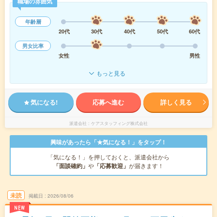
職場の雰囲気
年齢層
20代
30代
40代
50代
60代
男女比率
女性
男性
もっと見る
気になる!
応募へ進む
詳しく見る
派遣会社
ケアスタッフィング株式会社
興味があったら「★気になる！」をタップ！
「気になる！」を押しておくと、派遣会社から
「面談確約」
や
「応募歓迎」
が届きます！
未読
掲載日
2026/08/06
NEW