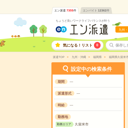
エン派遣
7355
件
エンバイト
12362
件
ちょうど良いワークライフバランスが叶う
九州・
気になる！リスト
0
保存し
派遣TOP
九州・沖縄
福岡県
福岡県久留米
設定中の検索条件
期間
---
派遣形式
---
時給
---
勤務地
久留米市
勤務エリア