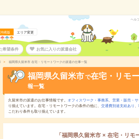
ヘル
沖縄版
エリア変更
た希望条件
お気に入りの派遣会社
市
福岡県久留米市 在宅・リモートワークの派遣の仕事一覧
福岡県久留米市
在宅・リモ
で
報一覧
久留米市の派遣のお仕事情報です。
オフィスワーク・事務系
、
営業・販売・サ
り揃えています。在宅・リモートワークの条件の他に、
交通費別途支給あり
、
こだわり条件も取り揃えています。
「
福岡県久留米市
×
在宅・リモ