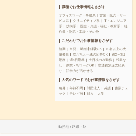
職種でお仕事情報をさがす
オフィスワーク・事務系
営業・販売・サー
ビス系
クリエイティブ系
IT・エンジニア
系
技術系
医療・介護・福祉・教育系
軽
作業・物流・工場・その他
こだわりでお仕事情報をさがす
短期
単発
職種未経験OK
10名以上の大
量募集
友だちと一緒の応募OK
週2～3日
勤務
週4日勤務
土日祝のみ勤務
残業な
し
副業・WワークOK
交通費別途支給あ
り
語学力が活かせる
人気のワードでお仕事情報をさがす
急募
年齢不問
財団法人
英語
書類チェ
ック
テレビ局
封入
大学
勤務地 / 路線・駅