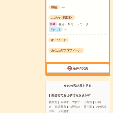
職種
---
こだわりINDEX
在宅・リモートワーク
絶対
---
できれば
キーワード
---
あなたのプロフィール
---
条件の変更
他の検索結果を見る
勤務地でお仕事情報をさがす
糟屋郡
飯塚市
古賀市
小郡市
行橋
市
筑紫野市
大野城市
田川郡
その他福
岡県
太宰府市