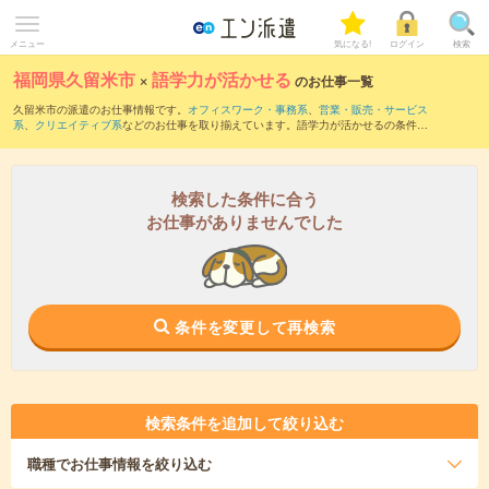
メニュー
気になる!
ログイン
検索
福岡県久留米市
×
語学力が活かせる
のお仕事一覧
久留米市の派遣のお仕事情報です。
オフィスワーク・事務系
、
営業・販売・サービス
系
、
クリエイティブ系
などのお仕事を取り揃えています。語学力が活かせるの条件の
他に、
交通費別途支給あり
、
職種未経験OK
、
友だちと一緒の応募OK
などのこだわり
条件も取り揃えています。
検索した条件に合う
お仕事がありませんでした
条件を変更して再検索
検索条件を追加して絞り込む
職種
でお仕事情報を絞り込む