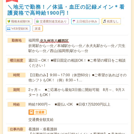
＼地元で勤務！／体温・血圧の記録メイン＊看
護資格で高時給1900円！
職種未経験OK
交通費別途支給あり
土日祝日が休み
残業なし
WEB登録OK
派遣
福岡県
北九州市八幡西区
勤務地
折尾駅から---分／本城駅から---分／永犬丸駅から---分／穴生
駅から---分／西山(福岡県)駅から---分
週2日～OK！ ■曜日固定の相談OK！ ■ご希望の曜日をご相談
曜日頻度
ください！
【日勤のみ】9:00～17:00（休憩60分）■ご希望があればその
時間
他シフトもOK！（例）8:30～1…
2ヶ月～ ■ご応募から最短3日後に開始可能 8月～、9月ス
期間
タートもOK！
時給1900円～ ■週払いOK ■日収1万5200円以上
時給
交通費
交通費全額支給
看護師・准看護師
仕事内容
【介護施設で体調などの記録がメイン＊看護師】▼具体的に