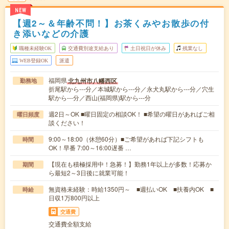
NEW
【週2～＆年齢不問！】お茶くみやお散歩の付
き添いなどの介護
職種未経験OK
交通費別途支給あり
土日祝日が休み
残業なし
WEB登録OK
派遣
福岡県
北九州市八幡西区
勤務地
折尾駅から---分／本城駅から---分／永犬丸駅から---分／穴生
駅から---分／西山(福岡県)駅から---分
週2日～OK ■曜日固定の相談OK！ ■希望の曜日があればご相
曜日頻度
談ください！
9:00～18:00（休憩60分）■ご希望があれば下記シフトも
時間
OK！早番 7:00～16:00遅番 …
【現在も積極採用中！急募！】勤務1年以上が多数！応募か
期間
ら最短2～3日後に就業可能！
無資格未経験：時給1350円～ ■週払いOK ■扶養内OK ■
時給
日収1万800円以上
交通費
交通費全額支給