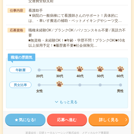
交通費全額支給
看護助手
仕事内容
▼病院の一般病棟にて看護師さんのサポート！具体的に
は、・車いす搬送の補助・ベットメイキングやシーツ交…
職種未経験OK / ブランクOK / パソコンスキル不要 / 英語力不
応募資格
要
■無資格・未経験OK！■年齢・学歴不問！ブランクOK!■10名
以上採用予定！■履歴書不要■社会保険完…
職場の雰囲気
年齢層
20代
30代
40代
50代
60代
男女比率
女性
男性
もっと見る
気になる!
応募へ進む
詳しく見る
派遣会社
日研トータルソーシング株式会社 メディカルケア事業部