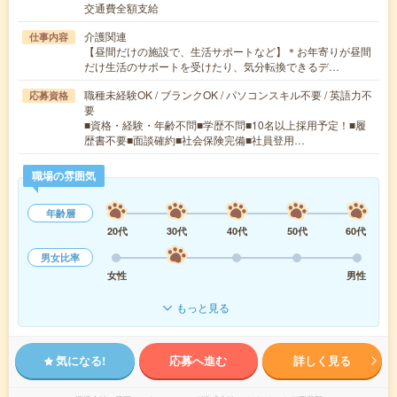
交通費全額支給
介護関連
仕事内容
【昼間だけの施設で、生活サポートなど】＊お年寄りが昼間
だけ生活のサポートを受けたり、気分転換できるデ…
職種未経験OK / ブランクOK / パソコンスキル不要 / 英語力不
応募資格
要
■資格・経験・年齢不問■学歴不問■10名以上採用予定！■履
歴書不要■面談確約■社会保険完備■社員登用…
職場の雰囲気
年齢層
20代
30代
40代
50代
60代
男女比率
女性
男性
もっと見る
気になる!
応募へ進む
詳しく見る