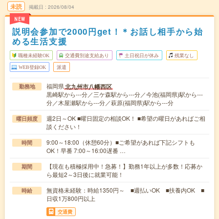
未読
掲載日
2026/08/04
NEW
説明会参加で2000円get！＊お話し相手から始
める生活支援
職種未経験OK
交通費別途支給あり
土日祝日が休み
残業なし
WEB登録OK
派遣
福岡県
北九州市八幡西区
勤務地
黒崎駅から---分／三ケ森駅から---分／今池(福岡県)駅から---
分／木屋瀬駅から---分／萩原(福岡県)駅から---分
週2日～OK ■曜日固定の相談OK！ ■希望の曜日があればご相
曜日頻度
談ください！
9:00～18:00（休憩60分）■ご希望があれば下記シフトも
時間
OK！早番 7:00～16:00遅番 …
【現在も積極採用中！急募！】勤務1年以上が多数！応募か
期間
ら最短2～3日後に就業可能！
無資格未経験：時給1350円～ ■週払いOK ■扶養内OK ■
時給
日収1万800円以上
交通費