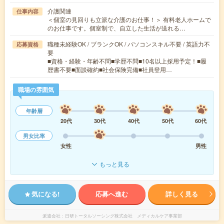
介護関連
仕事内容
＜個室の見回りも立派な介護のお仕事！＞ 有料老人ホームで
のお仕事です。個室制で、自立した生活が送れる…
職種未経験OK / ブランクOK / パソコンスキル不要 / 英語力不
応募資格
要
■資格・経験・年齢不問■学歴不問■10名以上採用予定！■履
歴書不要■面談確約■社会保険完備■社員登用…
職場の雰囲気
年齢層
20代
30代
40代
50代
60代
男女比率
女性
男性
もっと見る
気になる!
応募へ進む
詳しく見る
派遣会社
日研トータルソーシング株式会社 メディカルケア事業部