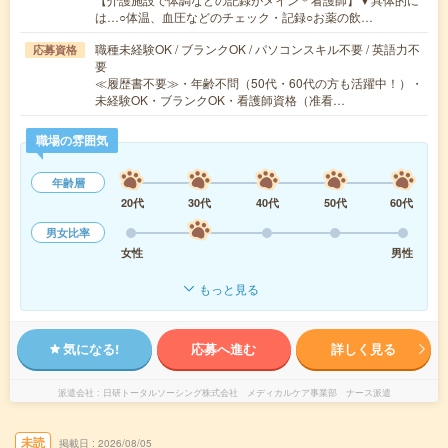
は…○体温、血圧などのチェック・記録○お薬の飲…
職種未経験OK / ブランクOK / パソコンスキル不要 / 英語力不
応募資格
要
≪履歴書不要≫・年齢不問（50代・60代の方も活躍中！）・
未経験OK・ブランクOK・看護師資格（准看…
職場の雰囲気
年齢層
20代
30代
40代
50代
60代
男女比率
女性
男性
もっと見る
気になる!
応募へ進む
詳しく見る
派遣会社
日研トータルソーシング株式会社 メディカルケア事業部 ナース派遣
未読
掲載日
2026/08/05