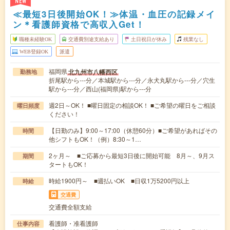
NEW
≪最短3日後開始OK！≫体温・血圧の記録メイ
ン＊看護師資格で高収入Get！
職種未経験OK
交通費別途支給あり
土日祝日が休み
残業なし
WEB登録OK
派遣
福岡県
北九州市八幡西区
勤務地
折尾駅から---分／本城駅から---分／永犬丸駅から---分／穴生
駅から---分／西山(福岡県)駅から---分
週2日～OK！ ■曜日固定の相談OK！ ■ご希望の曜日をご相談
曜日頻度
ください！
【日勤のみ】9:00～17:00（休憩60分）■ご希望があればその
時間
他シフトもOK！（例）8:30～1…
2ヶ月～ ■ご応募から最短3日後に開始可能 8月～、9月ス
期間
タートもOK！
時給1900円～ ■週払いOK ■日収1万5200円以上
時給
交通費
交通費全額支給
看護師・准看護師
仕事内容