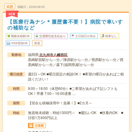
未読
掲載日
2026/08/05
NEW
【医療行為ナシ＊履歴書不要！】病院で車いす
の補助など
職種未経験OK
交通費別途支給あり
土日祝日が休み
残業なし
WEB登録OK
派遣
福岡県
北九州市八幡西区
勤務地
黒崎駅前駅から---分／陣原駅から---分／熊西駅から---分／西
黒崎駅から---分／森下(福岡県)駅から---分
週2日～OK ■曜日固定の相談OK！ ■希望の曜日があればご相
曜日頻度
談ください！
9:00～18:00（休憩60分）■ご希望があれば下記シフトも
時間
OK！早番 7:00～16:00遅番 …
【現在も積極採用中！急募！】■2カ月～
期間
無資格未経験：時給1300円～ ■週払いOK ■扶養内OK ■
時給
日収1万400円以上
交通費