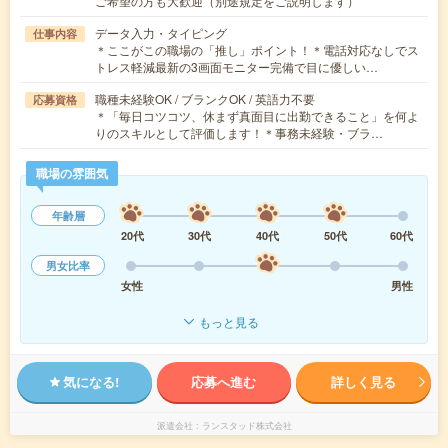
ご希望の方も大歓迎（別途規定をご説明します）
データ入力・タイピング
仕事内容
＊ここがこの職場の「推し」ポイント！＊電話対応なしでス
トレス軽減最新の3画面モニター完備で目に優しい…
職種未経験OK / ブランクOK / 英語力不要
応募資格
＊「毎日コツコツ、休まず真面目に出勤できること」を何よ
りのスキルとして評価します！＊事務未経験・ブラ…
職場の雰囲気
年齢層
20代
30代
40代
50代
60代
男女比率
女性
男性
もっと見る
気になる!
応募へ進む
詳しく見る
派遣会社
ランスタッド株式会社