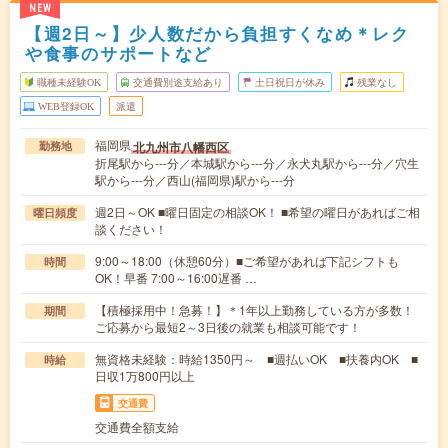
NEW
【週2日～】少人数だから負担すくなめ＊レク
や食事のサポートなど
職種未経験OK
交通費別途支給あり
土日祝日が休み
残業なし
WEB登録OK
派遣
福岡県
北九州市八幡西区
勤務地
折尾駅から---分／本城駅から---分／永犬丸駅から---分／穴生
駅から---分／西山(福岡県)駅から---分
週2日～OK ■曜日固定の相談OK！ ■希望の曜日があればご相
曜日頻度
談ください！
9:00～18:00（休憩60分）■ご希望があれば下記シフトも
時間
OK！早番 7:00～16:00遅番 …
【積極採用中！急募！】＊1年以上勤務している方が多数！
期間
ご応募から最短2～3日後の就業も相談可能です！
無資格未経験：時給1350円～ ■週払いOK ■扶養内OK ■
時給
日収1万800円以上
交通費
交通費全額支給