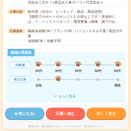
支給あります！※規定あり★ガソリン代支給あり
軽作業（仕分け・ピッキング・検品、商品管理）
仕事内容
【病院でサポートのオシゴト】介助なしです！具体的に
は…？・ベッドメイキング・環境整備→病棟・廊下のお…
職種未経験OK / ブランクOK / パソコンスキル不要 / 英語力不
応募資格
要
未経験OK！年齢不問
職場の雰囲気
年齢層
20代
30代
40代
50代
60代
男女比率
女性
男性
もっと見る
気になる!
応募へ進む
詳しく見る
派遣会社
株式会社ルフト・メディカルケア 北九州オフィス