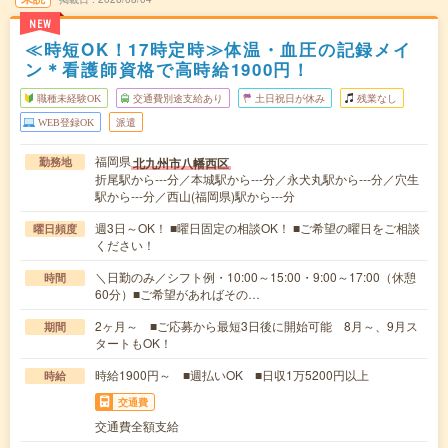
NEW
≪時短OK！17時定時≫体温・血圧の記録メイ
ン＊看護師資格で高時給1900円！
職種未経験OK
交通費別途支給あり
土日祝日が休み
残業なし
WEB登録OK
派遣
福岡県
北九州市八幡西区
勤務地
折尾駅から---分／本城駅から---分／永犬丸駅から---分／穴生
駅から---分／西山(福岡県)駅から---分
週3日～OK！ ■曜日固定の相談OK！ ■ご希望の曜日をご相談
曜日頻度
ください！
＼日勤のみ／シフト例・10:00～15:00・9:00～17:00（休憩
時間
60分）■ご希望があればその…
2ヶ月～ ■ご応募から最短3日後に開始可能 8月～、9月ス
期間
タートもOK！
時給1900円～ ■週払いOK ■日収1万5200円以上
時給
交通費
交通費全額支給