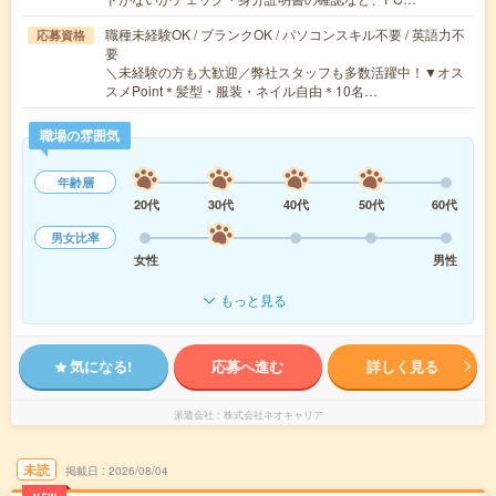
職種未経験OK / ブランクOK / パソコンスキル不要 / 英語力不
応募資格
要
＼未経験の方も大歓迎／弊社スタッフも多数活躍中！▼オス
スメPoint＊髪型・服装・ネイル自由＊10名…
職場の雰囲気
年齢層
20代
30代
40代
50代
60代
男女比率
女性
男性
もっと見る
気になる!
応募へ進む
詳しく見る
派遣会社
株式会社ネオキャリア
未読
掲載日
2026/08/04