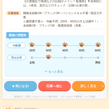
【介護施設で体調などの記録がメイン＊看護師】▼具体的に
は…○体温、血圧などのチェック・記録○お薬の飲…
職種未経験OK / ブランクOK / パソコンスキル不要 / 英語力不
応募資格
要
≪履歴書不要≫・年齢不問（50代・60代の方も活躍中！）・
未経験OK・ブランクOK・看護師資格（准看…
職場の雰囲気
年齢層
20代
30代
40代
50代
60代
男女比率
女性
男性
もっと見る
気になる!
応募へ進む
詳しく見る
派遣会社
日研トータルソーシング株式会社 メディカルケア事業部 ナース派遣
未読
掲載日
2026/08/04