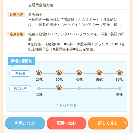
交通費全額支給
看護助手
仕事内容
▼病院の一般病棟にて看護師さんのサポート！具体的に
は、・器具の洗浄・ベットメイキングやシーツ交換・移…
職種未経験OK / ブランクOK / パソコンスキル不要 / 英語力不
応募資格
要
■無資格・未経験OK！■年齢・学歴不問！ブランクOK!■10名
以上採用予定！■履歴書不要■社会保険完…
職場の雰囲気
年齢層
20代
30代
40代
50代
60代
男女比率
女性
男性
もっと見る
気になる!
応募へ進む
詳しく見る