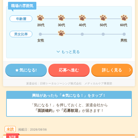
職場の雰囲気
年齢層
20代
30代
40代
50代
60代
男女比率
女性
男性
もっと見る
気になる!
応募へ進む
詳しく見る
派遣会社
日研トータルソーシング株式会社 メディカルケア事業部
興味があったら「★気になる！」をタップ！
「気になる！」を押しておくと、派遣会社から
「面談確約」
や
「応募歓迎」
が届きます！
未読
掲載日
2026/08/06
NEW