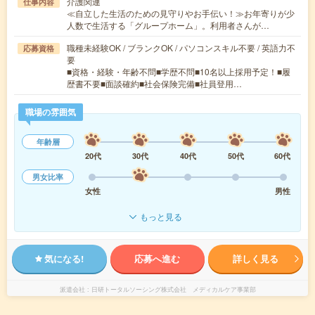
介護関連
仕事内容
≪自立した生活のための見守りやお手伝い！≫お年寄りが少
人数で生活する「グループホーム」。利用者さんが…
職種未経験OK / ブランクOK / パソコンスキル不要 / 英語力不
応募資格
要
■資格・経験・年齢不問■学歴不問■10名以上採用予定！■履
歴書不要■面談確約■社会保険完備■社員登用…
職場の雰囲気
年齢層
20代
30代
40代
50代
60代
男女比率
女性
男性
もっと見る
気になる!
応募へ進む
詳しく見る
派遣会社
日研トータルソーシング株式会社 メディカルケア事業部