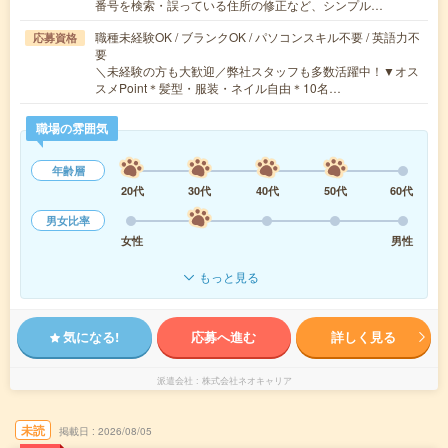
番号を検索・誤っている住所の修正など、シンプル…
職種未経験OK / ブランクOK / パソコンスキル不要 / 英語力不
応募資格
要
＼未経験の方も大歓迎／弊社スタッフも多数活躍中！▼オス
スメPoint＊髪型・服装・ネイル自由＊10名…
職場の雰囲気
年齢層
20代
30代
40代
50代
60代
男女比率
女性
男性
もっと見る
気になる!
応募へ進む
詳しく見る
派遣会社
株式会社ネオキャリア
未読
掲載日
2026/08/05