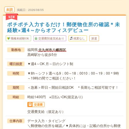
未読
掲載日
2026/08/05
NEW
ポチポチ入力するだけ！郵便物住所の確認＊未
経験×週4～からオフィスデビュー
職種未経験OK
交通費別途支給あり
残業なし
派遣
福岡県
北九州市八幡西区
勤務地
黒崎駅から徒歩5分
▼週4～OK 月～日のシフト制
曜日頻度
▼8h～シフト選べる9：00～18：0010：00～19：00＊9時
時間
～19時の間でご相談ください！
＜急募＞即日～開始日相談OK ＊長期もご相談可能です！
期間
時給1400円 ※日払いOK(規定あり)
時給
交通費
交通費支給（規定あり）
データ入力・タイピング
仕事内容
＼郵便物の住所を確認／▼具体的には・記載の住所から郵便