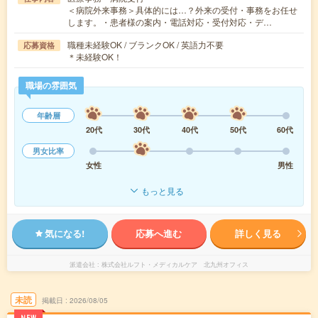
＜病院外来事務＞具体的には…？外来の受付・事務をお任せ
します。・患者様の案内・電話対応・受付対応・デ…
職種未経験OK / ブランクOK / 英語力不要
応募資格
＊未経験OK！
職場の雰囲気
年齢層
20代
30代
40代
50代
60代
男女比率
女性
男性
もっと見る
気になる!
応募へ進む
詳しく見る
派遣会社
株式会社ルフト・メディカルケア 北九州オフィス
未読
掲載日
2026/08/05