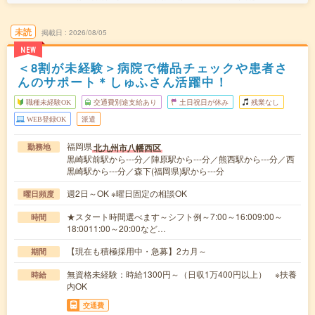
未読
掲載日
2026/08/05
NEW
＜8割が未経験＞病院で備品チェックや患者さ
んのサポート＊しゅふさん活躍中！
職種未経験OK
交通費別途支給あり
土日祝日が休み
残業なし
WEB登録OK
派遣
福岡県
北九州市八幡西区
勤務地
黒崎駅前駅から---分／陣原駅から---分／熊西駅から---分／西
黒崎駅から---分／森下(福岡県)駅から---分
週2日～OK ※曜日固定の相談OK
曜日頻度
★スタート時間選べます～シフト例～7:00～16:009:00～
時間
18:0011:00～20:00など…
【現在も積極採用中・急募】2カ月～
期間
無資格未経験：時給1300円～（日収1万400円以上） ※扶養
時給
内OK
交通費