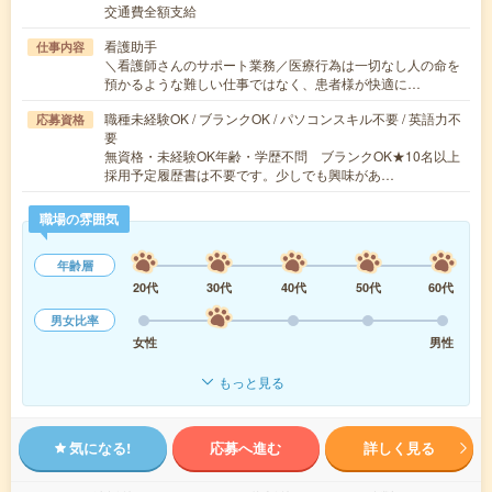
交通費全額支給
看護助手
仕事内容
＼看護師さんのサポート業務／医療行為は一切なし人の命を
預かるような難しい仕事ではなく、患者様が快適に…
職種未経験OK / ブランクOK / パソコンスキル不要 / 英語力不
応募資格
要
無資格・未経験OK年齢・学歴不問 ブランクOK★10名以上
採用予定履歴書は不要です。少しでも興味があ…
職場の雰囲気
年齢層
20代
30代
40代
50代
60代
男女比率
女性
男性
もっと見る
気になる!
応募へ進む
詳しく見る