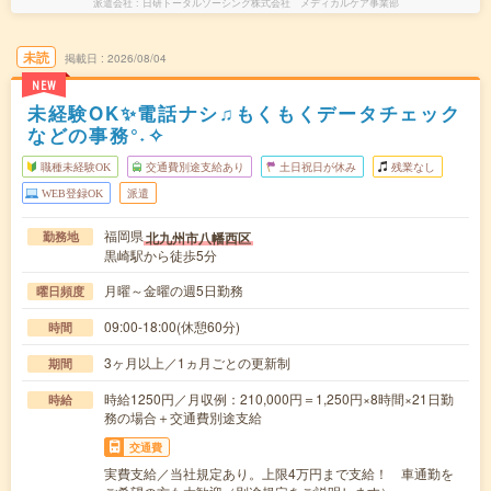
派遣会社
日研トータルソーシング株式会社 メディカルケア事業部
未読
掲載日
2026/08/04
NEW
未経験OK✨電話ナシ♫もくもくデータチェック
などの事務°˖✧
職種未経験OK
交通費別途支給あり
土日祝日が休み
残業なし
WEB登録OK
派遣
福岡県
北九州市八幡西区
勤務地
黒崎駅から徒歩5分
月曜～金曜の週5日勤務
曜日頻度
09:00-18:00(休憩60分)
時間
3ヶ月以上／1ヵ月ごとの更新制
期間
時給1250円／月収例：210,000円＝1,250円×8時間×21日勤
時給
務の場合＋交通費別途支給
交通費
実費支給／当社規定あり。上限4万円まで支給！ 車通勤を