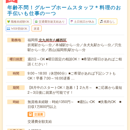
NEW
年齢不問！グループホームスタッフ＊料理のお
手伝いも仕事の一つ
職種未経験OK
交通費別途支給あり
土日祝日が休み
残業なし
WEB登録OK
派遣
福岡県
北九州市八幡西区
勤務地
折尾駅から---分／本城駅から---分／永犬丸駅から---分／穴生
駅から---分／西山(福岡県)駅から---分
週2日～OK ■曜日固定の相談OK！ ■希望の曜日があればご相
曜日頻度
談ください！
9:00～18:00（休憩60分）■ご希望があれば下記シフトも
時間
OK！早番 7:00～16:00遅番 …
【8月中のスタートOK！急募！】2カ月～ ■ご応募から最短
期間
2～3日後に就業が可能です！
無資格未経験：時給1350円～ ■週払いOK ■扶養内OK ■
時給
日収1万800円以上
交通費
交通費全額支給