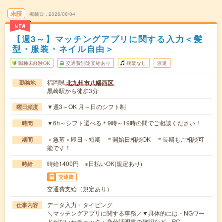
未読
掲載日
2026/08/04
NEW
【週3～】マッチングアプリに関する入力＜髪
型・服装・ネイル自由＞
職種未経験OK
交通費別途支給あり
残業なし
派遣
福岡県
北九州市八幡西区
勤務地
黒崎駅から徒歩3分
▼週3～OK 月～日のシフト制
曜日頻度
▼6h～シフト選べる＊9時～19時の間でご相談ください！
時間
＜急募＞即日～短期 ＊開始日相談OK ＊長期もご相談可
期間
能です！
時給1400円 ※日払いOK(規定あり)
時給
交通費
交通費支給（規定あり）
データ入力・タイピング
仕事内容
＼マッチングアプリに関する事務／▼具体的には・NGワー
ドがないかチェック・身分証明書の確認など、PC…