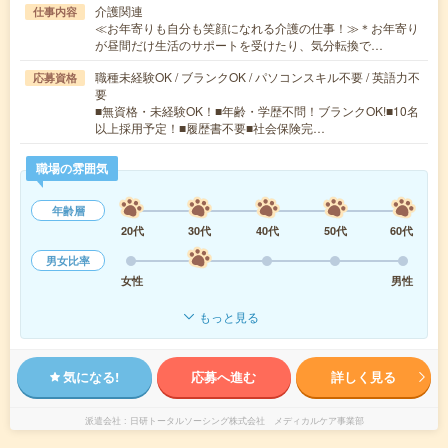
介護関連
仕事内容
≪お年寄りも自分も笑顔になれる介護の仕事！≫＊お年寄り
が昼間だけ生活のサポートを受けたり、気分転換で…
職種未経験OK / ブランクOK / パソコンスキル不要 / 英語力不
応募資格
要
■無資格・未経験OK！■年齢・学歴不問！ブランクOK!■10名
以上採用予定！■履歴書不要■社会保険完…
職場の雰囲気
年齢層
20代
30代
40代
50代
60代
男女比率
女性
男性
もっと見る
気になる!
応募へ進む
詳しく見る
派遣会社
日研トータルソーシング株式会社 メディカルケア事業部