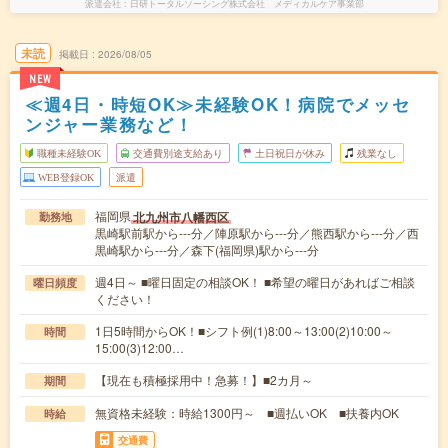
派遣会社
日研トータルソーシング株式会社 メディカルケア事業部
未読
掲載日
2026/08/05
NEW
≪週4日・時短OK≫未経験OK！病院でメッセ
ンジャー業務など！
職種未経験OK
交通費別途支給あり
土日祝日が休み
残業なし
WEB登録OK
派遣
福岡県
北九州市八幡西区
勤務地
黒崎駅前駅から---分／陣原駅から---分／熊西駅から---分／西
黒崎駅から---分／森下(福岡県)駅から---分
週4日～ ■曜日固定の相談OK！ ■希望の曜日があればご相談
曜日頻度
ください！
1日5時間からOK！■シフト例(1)8:00～13:00(2)10:00～
時間
15:00(3)12:00…
【現在も積極採用中！急募！】■2カ月～
期間
無資格未経験：時給1300円～ ■週払いOK ■扶養内OK
時給
交通費