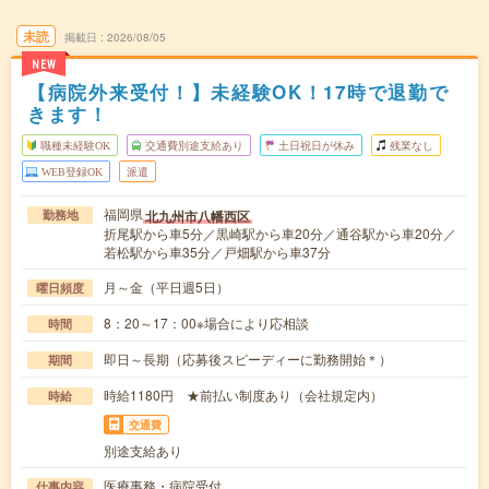
未読
掲載日
2026/08/05
NEW
【病院外来受付！】未経験OK！17時で退勤で
きます！
職種未経験OK
交通費別途支給あり
土日祝日が休み
残業なし
WEB登録OK
派遣
福岡県
北九州市八幡西区
勤務地
折尾駅から車5分／黒崎駅から車20分／通谷駅から車20分／
若松駅から車35分／戸畑駅から車37分
月～金（平日週5日）
曜日頻度
8：20～17：00※場合により応相談
時間
即日～長期（応募後スピーディーに勤務開始＊）
期間
時給1180円 ★前払い制度あり（会社規定内）
時給
交通費
別途支給あり
医療事務・病院受付
仕事内容