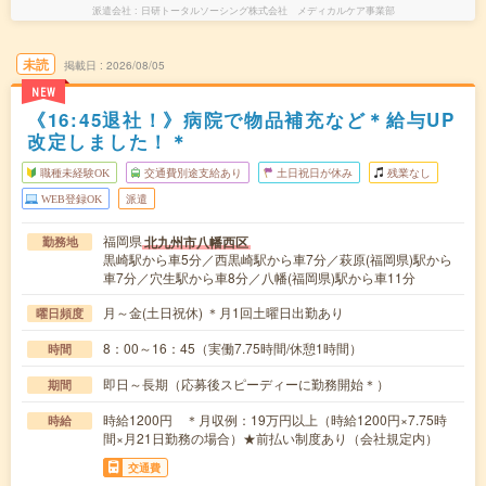
派遣会社
日研トータルソーシング株式会社 メディカルケア事業部
未読
掲載日
2026/08/05
NEW
《16:45退社！》病院で物品補充など＊給与UP
改定しました！＊
職種未経験OK
交通費別途支給あり
土日祝日が休み
残業なし
WEB登録OK
派遣
福岡県
北九州市八幡西区
勤務地
黒崎駅から車5分／西黒崎駅から車7分／萩原(福岡県)駅から
車7分／穴生駅から車8分／八幡(福岡県)駅から車11分
月～金(土日祝休) ＊月1回土曜日出勤あり
曜日頻度
8：00～16：45（実働7.75時間/休憩1時間）
時間
即日～長期（応募後スピーディーに勤務開始＊）
期間
時給1200円 ＊月収例：19万円以上（時給1200円×7.75時
時給
間×月21日勤務の場合）★前払い制度あり（会社規定内）
交通費