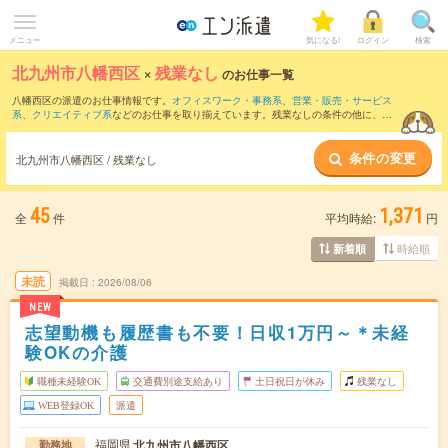
メニュー
気になる!
ログイン
検索
北九州市八幡西区
×
残業なし
のお仕事一覧
八幡西区の派遣のお仕事情報です。
オフィスワーク・事務系
、
営業・販売・サービス
系
、
クリエイティブ系
などのお仕事を取り揃えています。残業なしの条件の他に、
交
通費別途支給あり
、
職種未経験OK
、
友だちと一緒の応募OK
などのこだわり条件も取
り揃えています。
条件の変更
北九州市八幡西区 / 残業なし
45
1,371
全
件
平均時給:
円
時給順
新着順
未読
掲載日
2026/08/06
NEW
志望動機も履歴書も不要！日収1万円～＊未経
験OKの介護
職種未経験OK
交通費別途支給あり
土日祝日が休み
残業なし
WEB登録OK
派遣
福岡県
北九州市八幡西区
勤務地