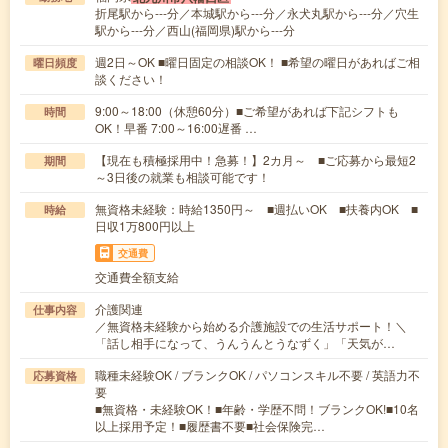
折尾駅から---分／本城駅から---分／永犬丸駅から---分／穴生
駅から---分／西山(福岡県)駅から---分
週2日～OK ■曜日固定の相談OK！ ■希望の曜日があればご相
曜日頻度
談ください！
9:00～18:00（休憩60分）■ご希望があれば下記シフトも
時間
OK！早番 7:00～16:00遅番 …
【現在も積極採用中！急募！】2カ月～ ■ご応募から最短2
期間
～3日後の就業も相談可能です！
無資格未経験：時給1350円～ ■週払いOK ■扶養内OK ■
時給
日収1万800円以上
交通費
交通費全額支給
介護関連
仕事内容
／無資格未経験から始める介護施設での生活サポート！＼
「話し相手になって、うんうんとうなずく」「天気が…
職種未経験OK / ブランクOK / パソコンスキル不要 / 英語力不
応募資格
要
■無資格・未経験OK！■年齢・学歴不問！ブランクOK!■10名
以上採用予定！■履歴書不要■社会保険完…