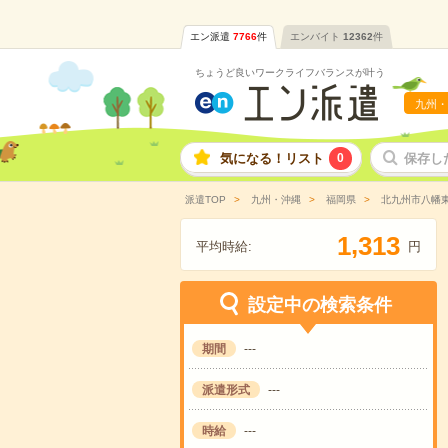
エン派遣
7766
件
エンバイト
12362
件
ちょうど良いワークライフバランスが叶う
九州・
気になる！リスト
0
保存し
派遣TOP
九州・沖縄
福岡県
北九州市八幡
,
1
3
1
3
平均時給:
円
設定中の検索条件
期間
---
派遣形式
---
時給
---