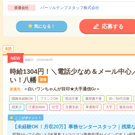
パーソルテンプスタッフ株式会社
派遣会社
応募する
気になる！
未読
NEW
掲載日
2026/08/05
時給1304円！＼電話少なめ＆メール中
い！八幡
派遣
＜白いワンちゃんが目印★大手通信Gr＞
派遣先
職種未経験OK
ブランクOK
英語不要
履歴書不要
40～50代活躍
残業少
IT通信Web
住宅
交費支給
車通勤可
大手
服装自由
ここがポイント！
【未経験OK！月収20万】事務センタースタッフ｜残業
同期がいて心強い＊4名募集＊○コツコツ事務処理がメインです！○顧