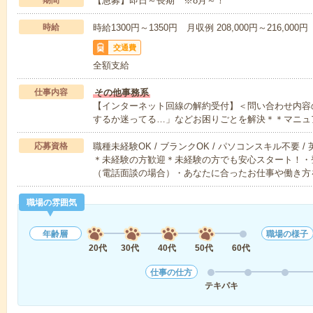
期間
【急募】即日～長期 ※8月～！
時給
時給1300円～1350円 月収例 208,000円～216,
交通費
全額支給
仕事内容
その他事務系
【インターネット回線の解約受付】＜問い合わせ内容
するか迷ってる…」などお困りごとを解決＊＊マニュ
応募資格
職種未経験OK / ブランクOK / パソコンスキル不要 /
＊未経験の方歓迎＊未経験の方でも安心スタート！・
（電話面談の場合）・あなたに合ったお仕事や働き方
職場の雰囲気
年齢層
職場の様子
20代
30代
40代
50代
60代
仕事の仕方
テキパキ