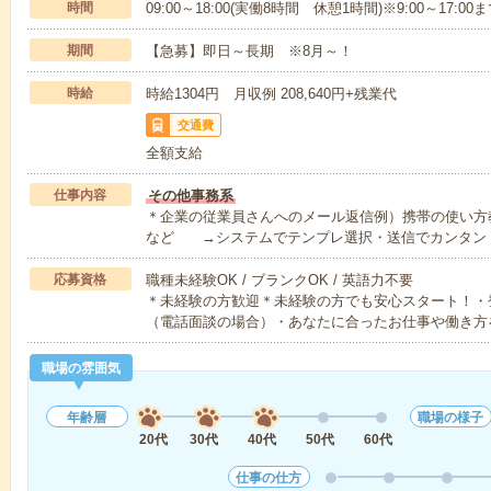
時間
09:00～18:00(実働8時間 休憩1時間)※9:00～17:
期間
【急募】即日～長期 ※8月～！
時給
時給1304円 月収例 208,640円+残業代
交通費
全額支給
仕事内容
その他事務系
＊企業の従業員さんへのメール返信例）携帯の使い方
など →システムでテンプレ選択・送信でカンタン
応募資格
職種未経験OK / ブランクOK / 英語力不要
＊未経験の方歓迎＊未経験の方でも安心スタート！・
（電話面談の場合）・あなたに合ったお仕事や働き方
職場の雰囲気
年齢層
職場の様子
20代
30代
40代
50代
60代
仕事の仕方