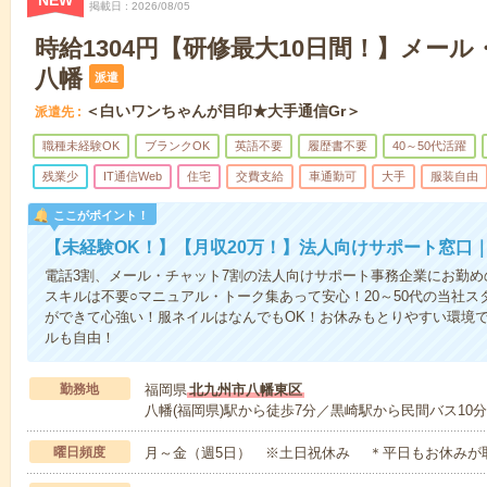
NEW
掲載日
2026/08/05
時給1304円【研修最大10日間！】メー
八幡
派遣
＜白いワンちゃんが目印★大手通信Gr＞
派遣先
職種未経験OK
ブランクOK
英語不要
履歴書不要
40～50代活躍
残業少
IT通信Web
住宅
交費支給
車通勤可
大手
服装自由
ここがポイント！
【未経験OK！】【月収20万！】法人向けサポート窓口
電話3割、メール・チャット7割の法人向けサポート事務企業にお勤め
スキルは不要○マニュアル・トーク集あって安心！20～50代の当社ス
ができて心強い！服ネイルはなんでもOK！お休みもとりやすい環境で
ルも自由！
勤務地
福岡県
北九州市八幡東区
八幡(福岡県)駅から徒歩7分／黒崎駅から民間バス10分
曜日頻度
月～金（週5日） ※土日祝休み ＊平日もお休みが