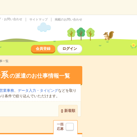
プ・お問い合わせ
サイトマップ
掲載のお問い合わせ
会員登録
ログイン
事一覧
務系
の派遣のお仕事情報一覧
営業事務
、
データ入力・タイピング
などを取り
わり条件で絞り込んでいただけます。
新着順
一括
応募