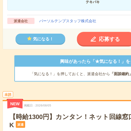
テキパキ
パーソルテンプスタッフ株式会社
派遣会社
応募する
気になる！
興味があったら「★気になる！」を
「気になる！」を押しておくと、派遣会社から
「面談確約
未読
NEW
掲載日
2026/08/05
【時給1300円】カンタン！ネット回線窓
K
派遣