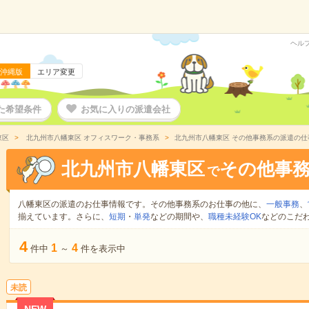
ヘル
沖縄版
エリア変更
た希望条件
お気に入りの派遣会社
東区
北九州市八幡東区 オフィスワーク・事務系
北九州市八幡東区 その他事務系の派遣の仕
北九州市八幡東区
その他事
で
八幡東区の派遣のお仕事情報です。その他事務系のお仕事の他に、
一般事務
、
揃えています。さらに、
短期
・
単発
などの期間や、
職種未経験OK
などのこだ
4
1
4
件中
～
件を表示中
未読