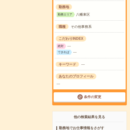
勤務地
八幡東区
勤務エリア
職種
その他事務系
こだわりINDEX
---
絶対
---
できれば
キーワード
---
あなたのプロフィール
---
条件の変更
他の検索結果を見る
勤務地でお仕事情報をさがす