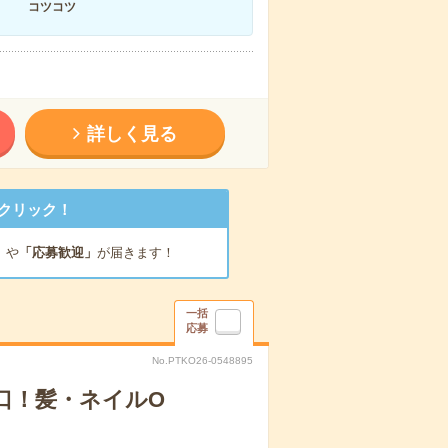
コツコツ
詳しく見る
クリック！
」
や
「応募歓迎」
が届きます！
一括
応募
No.PTKO26-0548895
口！髪・ネイルO