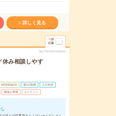
詳しく見る
一括
応募
No.PTKO26-0439544
心／休み相談しやす
WEB登録OK
週5日勤務
土日祝休
職場が禁煙
ルーティン
なし
客は法人の従業員さん！クレームなし＊○