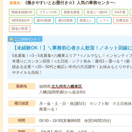
《働きやすいとお墨付き☆》人気の事務センター♪
派遣先
職種未経験OK
ブランクOK
複数名募集
友達と一緒OK
OA不要
WEB登録OK
週4日勤務
週5日勤務
残業なし
シフト
交費支給
職場が禁煙
ここがポイント！
【未経験OK！】＼事務初心者さん歓迎！／ネット回線
5名募集！○3～5名募集×八幡東エリア＊○ノルマなし！インセンティ
本通りにカンタン回答！○土日祝・シフト休み・週4日～選べる＊○髪
績ある企業＊○20～50代と幅広い年代の方活躍中！お休みもとりやす
やネイルも自由！
勤務地
福岡県
北九州市八幡東区
八幡(福岡県)駅から徒歩8分
曜日頻度
月～金・土・日・祝(週5日) ※シフト制 ※土日祝休
務選べる！
時間
09:50～19:00(実働8時間 休憩1時間10分)