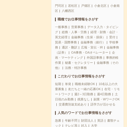
門司区
若松区
戸畑区
小倉北区
小倉南
区
八幡西区
職種でお仕事情報をさがす
一般事務
営業事務
データ入力・タイピン
グ
総務・人事・労務
経理・財務・会計・
英文経理
金融事務（生保・損保）
受付
貿易・国際事務
金融事務（銀行）
学校事
務
通訳・翻訳
広報・宣伝・IR
金融事務
（証券）
OA事務・OAオペレーター
企
画・マーケティング
外国語事務
事務的軽
作業
秘書・セクレタリー
金融事務（その
他）
法務・特許事務
こだわりでお仕事情報をさがす
短期
単発
職種未経験OK
10名以上の大
量募集
友だちと一緒の応募OK
在宅・リモ
ートワーク
週2～3日勤務
週4日勤務
土
日祝のみ勤務
残業なし
副業・WワークOK
交通費別途支給あり
語学力が活かせる
人気のワードでお仕事情報をさがす
急募
年齢不問
財団法人
英語
書類チェ
ック
テレビ局
封入
大学