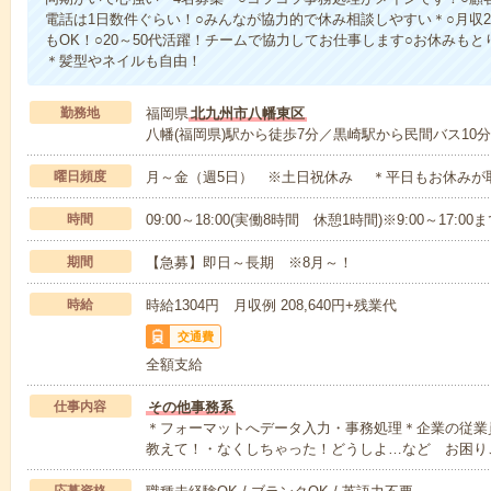
電話は1日数件ぐらい！○みんなが協力的で休み相談しやすい＊○月収2
もOK！○20～50代活躍！チームで協力してお仕事します○お休みも
＊髪型やネイルも自由！
勤務地
福岡県
北九州市八幡東区
八幡(福岡県)駅から徒歩7分／黒崎駅から民間バス10分
曜日頻度
月～金（週5日） ※土日祝休み ＊平日もお休みが
時間
09:00～18:00(実働8時間 休憩1時間)※9:00～17:
期間
【急募】即日～長期 ※8月～！
時給
時給1304円 月収例 208,640円+残業代
交通費
全額支給
仕事内容
その他事務系
＊フォーマットへデータ入力・事務処理＊企業の従業
教えて！・なくしちゃった！どうしよ…など お困り