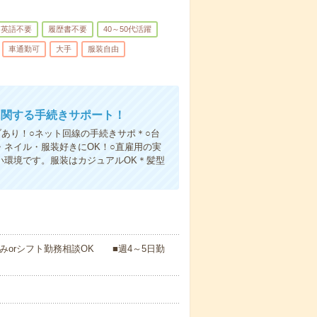
英語不要
履歴書不要
40～50代活躍
車通勤可
大手
服装自由
に関する手続きサポート！
ブあり！○ネット回線の手続きサポ＊○台
・ネイル・服装好きにOK！○直雇用の実
い環境です。服装はカジュアルOK＊髪型
みorシフト勤務相談OK ■週4～5日勤