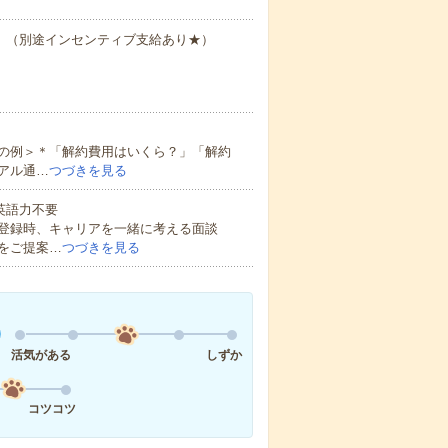
000円 （別途インセンティブ支給あり★）
の例＞＊「解約費用はいくら？」「解約
アル通…
つづきを見る
 英語力不要
登録時、キャリアを一緒に考える面談
をご提案…
つづきを見る
活気がある
しずか
コツコツ