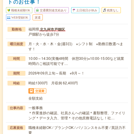
トのお仕事！
職種未経験OK
交通費別途支給あり
土日祝日が休み
残業なし
WEB登録OK
派遣
福岡県
北九州市戸畑区
勤務地
戸畑駅から徒歩7分
月・火・水・木・金(週3日) ※シフト制 ※勤務日数選べま
曜日頻度
す！
10:00～14:30(実働4時間 休憩30分)※10:00-15:00など就業
時間
時間のご相談可能です…
2026年09月上旬～長期 ※9月～！
期間
時給1300円 月収例 62,400円
時給
交通費
全額支給
一般事務
仕事内容
＊作業進捗の確認、社員さんへの確認＊書類整理、ファイリ
ング＊データ入力、管理＊その他庶務電話なし！社…
職種未経験OK / ブランクOK / パソコンスキル不要 / 英語力不
応募資格
要