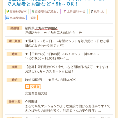
で入居者とお話など＊5h～OK！
職種未経験OK
交通費別途支給あり
土日祝日が休み
残業なし
WEB登録OK
派遣
福岡県
北九州市戸畑区
勤務地
戸畑駅から---分／九州工大前駅から---分
★週4日～（月～日） ※希望のシフトを毎月提出（日数と曜
曜日頻度
日の組み合わせや固定も可）
★【日勤のみ】1日5時間～OK！≪シフト例≫9:00～
時間
14:0010:00～15:0012:00～1…
【急募】即日勤務OK！中旬～など開始日相談可 ★まずは
期間
お試し2カ月～のスタートも歓迎！
時給1350円～ ★日払い/週払いOK
時給
交通費
交通費全額支給
介護関連
仕事内容
まるで高級マンションのような施設で働けるお仕事です！で
きたばかりの施設が多く、利用者さんの要介護度も…