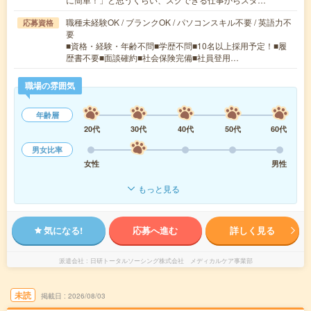
職種未経験OK / ブランクOK / パソコンスキル不要 / 英語力不
応募資格
要
■資格・経験・年齢不問■学歴不問■10名以上採用予定！■履
歴書不要■面談確約■社会保険完備■社員登用…
職場の雰囲気
年齢層
20代
30代
40代
50代
60代
男女比率
女性
男性
もっと見る
気になる!
応募へ進む
詳しく見る
派遣会社
日研トータルソーシング株式会社 メディカルケア事業部
未読
掲載日
2026/08/03