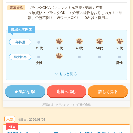
ブランクOK / パソコンスキル不要 / 英語力不要
応募資格
＜無資格・ブランクOK！＞介護の経験をお持ちの方！・年
齢、学歴不問！・WワークOK！・10名以上採用…
職場の雰囲気
年齢層
20代
30代
40代
50代
60代
男女比率
女性
男性
もっと見る
気になる!
応募へ進む
詳しく見る
派遣会社
ケアスタッフィング株式会社
未読
掲載日
2026/08/04
NEW