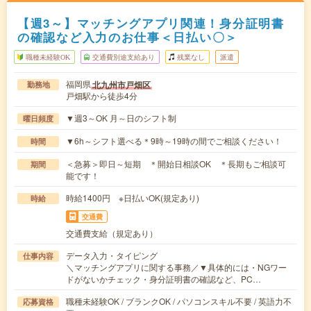
【週3～】マッチングアプリ関連！身分証明書
の確認など入力のお仕事＜日払い〇＞
職種未経験OK
交通費別途支給あり
残業なし
派遣
福岡県
北九州市戸畑区
勤務地
戸畑駅から徒歩4分
▼週3～OK 月～日のシフト制
曜日頻度
▼6h～シフト選べる＊9時～19時の間でご相談ください！
時間
＜急募＞即日～短期 ＊開始日相談OK ＊長期もご相談可
期間
能です！
時給1400円 ※日払いOK(規定あり)
時給
交通費
交通費支給（規定あり）
データ入力・タイピング
仕事内容
＼マッチングアプリに関する事務／▼具体的には・NGワー
ドがないかチェック・身分証明書の確認など、PC…
職種未経験OK / ブランクOK / パソコンスキル不要 / 英語力不
応募資格