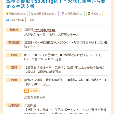
説明会参加で2000円get！＊お話し相手から始
める生活支援
職種未経験OK
交通費別途支給あり
土日祝日が休み
残業なし
WEB登録OK
派遣
福岡県
北九州市戸畑区
勤務地
戸畑駅から---分／九州工大前駅から---分
週2日～OK ■曜日固定の相談OK！ ■希望の曜日があればご相
曜日頻度
談ください！
9:00～18:00（休憩60分）■ご希望があれば下記シフトも
時間
OK！早番 7:00～16:00遅番 …
【現在も積極採用中！急募！】勤務1年以上が多数！応募か
期間
ら最短2～3日後に就業可能！
無資格未経験：時給1350円～ ■週払いOK ■扶養内OK ■
時給
日収1万800円以上
交通費
交通費全額支給
介護関連
仕事内容
【昼間だけの施設で、生活サポートなど】＊お年寄りが昼間
だけ生活のサポートを受けたり、気分転換できるデ…