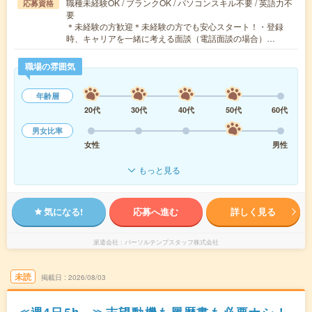
職種未経験OK / ブランクOK / パソコンスキル不要 / 英語力不
応募資格
要
＊未経験の方歓迎＊未経験の方でも安心スタート！・登録
時、キャリアを一緒に考える面談（電話面談の場合）…
職場の雰囲気
年齢層
20代
30代
40代
50代
60代
男女比率
女性
男性
もっと見る
気になる!
応募へ進む
詳しく見る
派遣会社
パーソルテンプスタッフ株式会社
未読
掲載日
2026/08/03
≪週4日5h～≫志望動機も履歴書も必要ナシ！