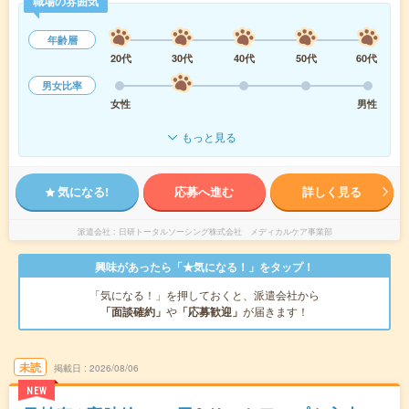
職場の雰囲気
年齢層
20代
30代
40代
50代
60代
男女比率
女性
男性
もっと見る
気になる!
応募へ進む
詳しく見る
派遣会社
日研トータルソーシング株式会社 メディカルケア事業部
興味があったら「★気になる！」をタップ！
「気になる！」を押しておくと、派遣会社から
「面談確約」
や
「応募歓迎」
が届きます！
未読
掲載日
2026/08/06
NEW