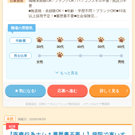
職種未経験OK / ブランクOK / パソコンスキル不要 / 英語力不
応募資格
要
■無資格・未経験OK！■年齢・学歴不問！ブランクOK!■10名
以上採用予定！■履歴書不要■社会保険完…
職場の雰囲気
年齢層
20代
30代
40代
50代
60代
男女比率
女性
男性
もっと見る
気になる!
応募へ進む
詳しく見る
派遣会社
日研トータルソーシング株式会社 メディカルケア事業部
未読
掲載日
2026/08/05
NEW
【医療行為ナシ＊履歴書不要！】病院で車いす