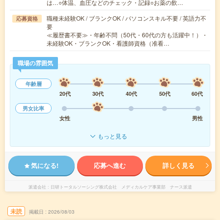
は…○体温、血圧などのチェック・記録○お薬の飲…
職種未経験OK / ブランクOK / パソコンスキル不要 / 英語力不
応募資格
要
≪履歴書不要≫・年齢不問（50代・60代の方も活躍中！）・
未経験OK・ブランクOK・看護師資格（准看…
職場の雰囲気
年齢層
20代
30代
40代
50代
60代
男女比率
女性
男性
もっと見る
気になる!
応募へ進む
詳しく見る
派遣会社
日研トータルソーシング株式会社 メディカルケア事業部 ナース派遣
未読
掲載日
2026/08/03