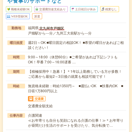
や食事のサポートなど
職種未経験OK
交通費別途支給あり
土日祝日が休み
残業なし
WEB登録OK
派遣
福岡県
北九州市戸畑区
勤務地
戸畑駅から---分／九州工大前駅から---分
週2日～OK ■曜日固定の相談OK！ ■希望の曜日があればご相
曜日頻度
談ください！
9:00～18:00（休憩60分）■ご希望があれば下記シフトも
時間
OK！早番 7:00～16:00遅番 …
【積極採用中！急募！】＊1年以上勤務している方が多数！
期間
ご応募から最短2～3日後の就業も相談可能です！
無資格未経験：時給1350円～ ■週払いOK ■扶養内OK ■
時給
日収1万800円以上
交通費
交通費全額支給
介護関連
仕事内容
≪お年寄りも自分も笑顔になれる介護の仕事！≫＊お年寄り
が昼間だけ生活のサポートを受けたり、気分転換で…