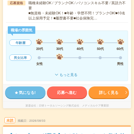
職種未経験OK / ブランクOK / パソコンスキル不要 / 英語力不
応募資格
要
■無資格・未経験OK！■年齢・学歴不問！ブランクOK!■10名
以上採用予定！■履歴書不要■社会保険完…
職場の雰囲気
年齢層
20代
30代
40代
50代
60代
男女比率
女性
男性
もっと見る
気になる!
応募へ進む
詳しく見る
派遣会社
日研トータルソーシング株式会社 メディカルケア事業部
未読
掲載日
2026/08/03