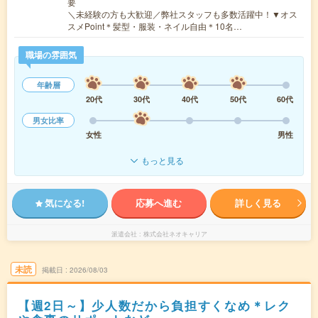
要
＼未経験の方も大歓迎／弊社スタッフも多数活躍中！▼オス
スメPoint＊髪型・服装・ネイル自由＊10名…
職場の雰囲気
年齢層
20代
30代
40代
50代
60代
男女比率
女性
男性
もっと見る
気になる!
応募へ進む
詳しく見る
派遣会社
株式会社ネオキャリア
未読
掲載日
2026/08/03
【週2日～】少人数だから負担すくなめ＊レク