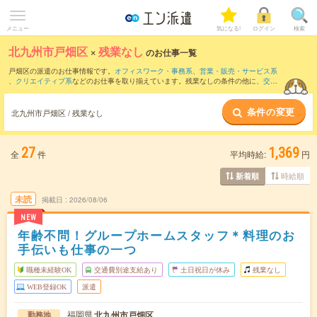
メニュー
気になる!
ログイン
検索
北九州市戸畑区
×
残業なし
のお仕事一覧
戸畑区の派遣のお仕事情報です。
オフィスワーク・事務系
、
営業・販売・サービス系
、
クリエイティブ系
などのお仕事を取り揃えています。残業なしの条件の他に、
交通
費別途支給あり
、
職種未経験OK
、
友だちと一緒の応募OK
などのこだわり条件も取り
揃えています。
条件の変更
北九州市戸畑区 / 残業なし
27
1,369
全
件
平均時給:
円
時給順
新着順
未読
掲載日
2026/08/06
NEW
年齢不問！グループホームスタッフ＊料理のお
手伝いも仕事の一つ
職種未経験OK
交通費別途支給あり
土日祝日が休み
残業なし
WEB登録OK
派遣
福岡県
北九州市戸畑区
勤務地