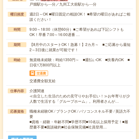
戸畑駅から---分／九州工大前駅から---分
週2日～OK ■曜日固定の相談OK！ ■希望の曜日があればご相
曜日頻度
談ください！
9:00～18:00（休憩60分）■ご希望があれば下記シフトも
時間
OK！早番 7:00～16:00遅番 …
【8月中のスタートOK！急募！】2カ月～ ■ご応募から最短
期間
2～3日後に就業が可能です！
無資格未経験：時給1350円～ ■週払いOK ■扶養内OK ■
時給
日収1万800円以上
交通費
交通費全額支給
介護関連
仕事内容
≪自立した生活のための見守りやお手伝い！≫お年寄りが少
人数で生活する「グループホーム」。利用者さんが…
職種未経験OK / ブランクOK / パソコンスキル不要 / 英語力不
応募資格
要
■資格・経験・年齢不問■学歴不問■10名以上採用予定！■履
歴書不要■面談確約■社会保険完備■社員登用…