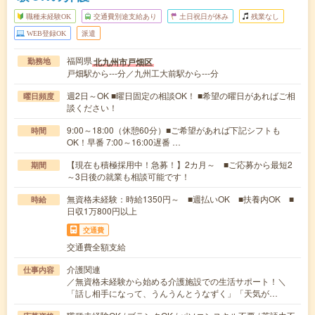
職種未経験OK
交通費別途支給あり
土日祝日が休み
残業なし
WEB登録OK
派遣
福岡県
北九州市戸畑区
勤務地
戸畑駅から---分／九州工大前駅から---分
週2日～OK ■曜日固定の相談OK！ ■希望の曜日があればご相
曜日頻度
談ください！
9:00～18:00（休憩60分）■ご希望があれば下記シフトも
時間
OK！早番 7:00～16:00遅番 …
【現在も積極採用中！急募！】2カ月～ ■ご応募から最短2
期間
～3日後の就業も相談可能です！
無資格未経験：時給1350円～ ■週払いOK ■扶養内OK ■
時給
日収1万800円以上
交通費
交通費全額支給
介護関連
仕事内容
／無資格未経験から始める介護施設での生活サポート！＼
「話し相手になって、うんうんとうなずく」「天気が…