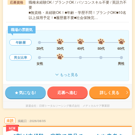
職種未経験OK / ブランクOK / パソコンスキル不要 / 英語力不
応募資格
要
■無資格・未経験OK！■年齢・学歴不問！ブランクOK!■10名
以上採用予定！■履歴書不要■社会保険完…
職場の雰囲気
年齢層
20代
30代
40代
50代
60代
男女比率
女性
男性
もっと見る
気になる!
応募へ進む
詳しく見る
派遣会社
日研トータルソーシング株式会社 メディカルケア事業部
未読
掲載日
2026/08/05
NEW