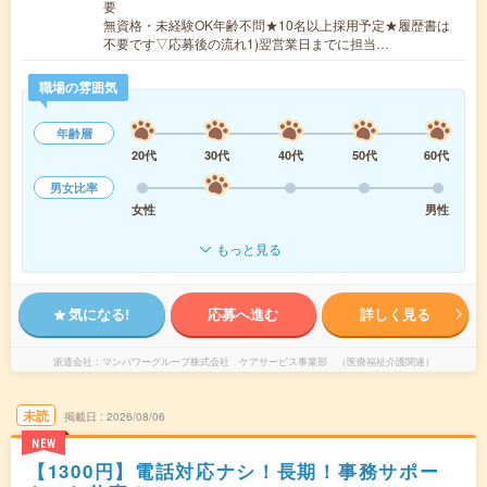
要
無資格・未経験OK年齢不問★10名以上採用予定★履歴書は
不要です▽応募後の流れ1)翌営業日までに担当…
職場の雰囲気
年齢層
20代
30代
40代
50代
60代
男女比率
女性
男性
もっと見る
気になる!
応募へ進む
詳しく見る
派遣会社
マンパワーグループ株式会社 ケアサービス事業部 （医療福祉介護関連）
未読
掲載日
2026/08/06
NEW
【1300円】電話対応ナシ！長期！事務サポー