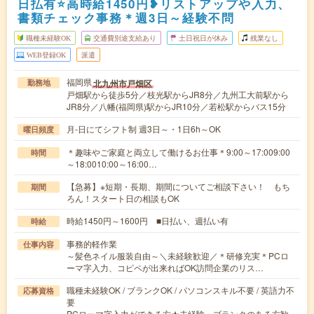
日払有⭐高時給1450円❥リストアップや入力、
書類チェック事務＊週3日～経験不問
職種未経験OK
交通費別途支給あり
土日祝日が休み
残業なし
WEB登録OK
派遣
福岡県
北九州市戸畑区
勤務地
戸畑駅から徒歩5分／枝光駅からJR8分／九州工大前駅から
JR8分／八幡(福岡県)駅からJR10分／若松駅からバス15分
月-日にてシフト制 週3日～・1日6h～OK
曜日頻度
＊趣味やご家庭と両立して働けるお仕事＊9:00～17:009:00
時間
～18:0010:00～16:00…
【急募】※短期・長期、期間についてご相談下さい！ もち
期間
ろん！スタート日の相談もOK
時給1450円～1600円 ■日払い、週払い有
時給
事務的軽作業
仕事内容
～髪色ネイル服装自由～＼未経験歓迎／＊研修充実＊PCロ
ーマ字入力、コピペが出来ればOK訪問企業のリス…
職種未経験OK / ブランクOK / パソコンスキル不要 / 英語力不
応募資格
要
PCローマ字入力ができる方★未経験・ブランクのある方歓