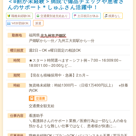
＜8割が未経験＞病院で備品チェックや患者さ
んのサポート＊しゅふさん活躍中！
職種未経験OK
交通費別途支給あり
土日祝日が休み
残業なし
WEB登録OK
派遣
福岡県
北九州市戸畑区
勤務地
戸畑駅から---分／九州工大前駅から---分
週2日～OK ※曜日固定の相談OK
曜日頻度
★スタート時間選べます～シフト例～7:00～16:009:00～
時間
18:0011:00～20:00など…
【現在も積極採用中・急募】2カ月～
期間
無資格未経験：時給1300円～（日収1万400円以上） ※扶養
時給
内OK
交通費
交通費全額支給
看護助手
仕事内容
＼看護師さんのサポート業務／医療行為は一切なし人の命を
預かるような難しい仕事ではなく、患者様が快適に…
職種未経験OK / ブランクOK / パソコンスキル不要 / 英語力不
応募資格