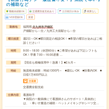
の補助など
職種未経験OK
交通費別途支給あり
土日祝日が休み
残業なし
WEB登録OK
派遣
福岡県
北九州市戸畑区
勤務地
戸畑駅から---分／九州工大前駅から---分
週2日～OK ■曜日固定の相談OK！ ■希望の曜日があればご相
曜日頻度
談ください！
9:00～18:00（休憩60分）■ご希望があれば下記シフトも
時間
OK！早番 7:00～16:00遅番 …
【現在も積極採用中！急募！】■2カ月～
期間
無資格未経験：時給1300円～ ■週払いOK ■扶養内OK ■
時給
日収1万400円以上
交通費
交通費全額支給
看護助手
仕事内容
▼病院の一般病棟にて看護師さんのサポート！具体的に
は、・車いす搬送の補助・ベットメイキングやシーツ交…