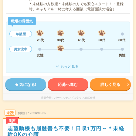
＊未経験の方歓迎＊未経験の方でも安心スタート！・登録
時、キャリアを一緒に考える面談（電話面談の場合）…
職場の雰囲気
年齢層
20代
30代
40代
50代
60代
男女比率
女性
男性
もっと見る
気になる!
応募へ進む
詳しく見る
派遣会社
パーソルテンプスタッフ株式会社
未読
掲載日
2026/08/05
NEW
志望動機も履歴書も不要！日収1万円～＊未経
験OKの介護