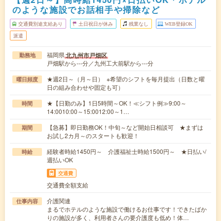
のような施設でお話相手や掃除など
交通費別途支給あり
土日祝日が休み
残業なし
WEB登録OK
派遣
福岡県
北九州市戸畑区
勤務地
戸畑駅から---分／九州工大前駅から---分
★週2日～（月～日） ※希望のシフトを毎月提出（日数と曜
曜日頻度
日の組み合わせや固定も可）
★【日勤のみ】1日5時間～OK！≪シフト例≫9:00～
時間
14:0010:00～15:0012:00～1…
【急募】即日勤務OK！中旬～など開始日相談可 ★まずは
期間
お試し2カ月～のスタートも歓迎！
経験者時給1450円～ 介護福祉士時給1500円～ ★日払い/
時給
週払いOK
交通費
交通費全額支給
介護関連
仕事内容
まるでホテルのような施設で働けるお仕事です！できたばか
りの施設が多く、利用者さんの要介護度も低め！体…