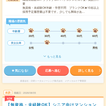
要
無資格・未経験OK年齢・学歴不問 ブランクOK★10名以上
採用予定履歴書は不要です。少しでも興味があ…
職場の雰囲気
年齢層
20代
30代
40代
50代
60代
男女比率
女性
男性
もっと見る
気になる!
応募へ進む
詳しく見る
派遣会社
日研トータルソーシング株式会社 メディカルケア事業部
未読
掲載日
2026/08/05
NEW
【無資格・未経験OK】シニア向けマンション