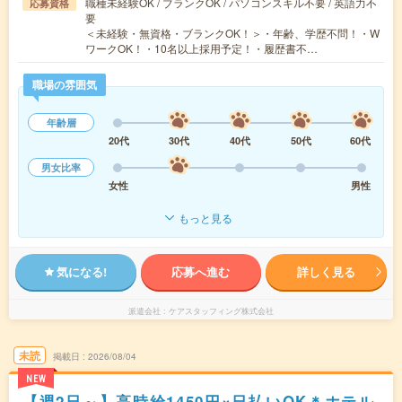
職種未経験OK / ブランクOK / パソコンスキル不要 / 英語力不
応募資格
要
＜未経験・無資格・ブランクOK！＞・年齢、学歴不問！・W
ワークOK！・10名以上採用予定！・履歴書不…
職場の雰囲気
年齢層
20代
30代
40代
50代
60代
男女比率
女性
男性
もっと見る
気になる!
応募へ進む
詳しく見る
派遣会社
ケアスタッフィング株式会社
未読
掲載日
2026/08/04
NEW
【週2日～】高時給1450円×日払いOK＊ホテル