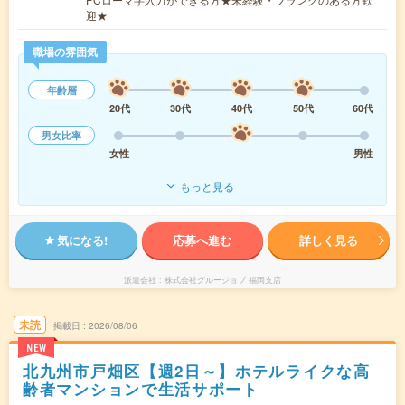
迎★
職場の雰囲気
年齢層
20代
30代
40代
50代
60代
男女比率
女性
男性
もっと見る
気になる!
応募へ進む
詳しく見る
派遣会社
株式会社グルージョブ 福岡支店
未読
掲載日
2026/08/06
NEW
北九州市戸畑区【週2日～】ホテルライクな高
齢者マンションで生活サポート