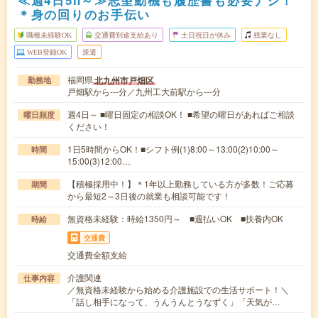
＊身の回りのお手伝い
職種未経験OK
交通費別途支給あり
土日祝日が休み
残業なし
WEB登録OK
派遣
福岡県
北九州市戸畑区
勤務地
戸畑駅から---分／九州工大前駅から---分
週4日～ ■曜日固定の相談OK！ ■希望の曜日があればご相談
曜日頻度
ください！
1日5時間からOK！■シフト例(1)8:00～13:00(2)10:00～
時間
15:00(3)12:00…
【積極採用中！】＊1年以上勤務している方が多数！ご応募
期間
から最短2～3日後の就業も相談可能です！
無資格未経験：時給1350円～ ■週払いOK ■扶養内OK
時給
交通費
交通費全額支給
介護関連
仕事内容
／無資格未経験から始める介護施設での生活サポート！＼
「話し相手になって、うんうんとうなずく」「天気が…