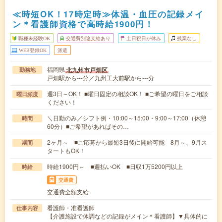
≪時短OK！17時定時≫体温・血圧の記録メイ
ン＊看護師資格で高時給1900円！
職種未経験OK
交通費別途支給あり
土日祝日が休み
残業なし
WEB登録OK
派遣
福岡県
北九州市戸畑区
勤務地
戸畑駅から---分／九州工大前駅から---分
週3日～OK！ ■曜日固定の相談OK！ ■ご希望の曜日をご相談
曜日頻度
ください！
＼日勤のみ／シフト例・10:00～15:00・9:00～17:00（休憩
時間
60分）■ご希望があればその…
2ヶ月～ ■ご応募から最短3日後に開始可能 8月～、9月ス
期間
タートもOK！
時給1900円～ ■週払いOK ■日収1万5200円以上
時給
交通費
交通費全額支給
看護師・准看護師
仕事内容
【介護施設で体調などの記録がメイン＊看護師】▼具体的に