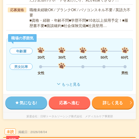
職種未経験OK / ブランクOK / パソコンスキル不要 / 英語力不
応募資格
要
■資格・経験・年齢不問■学歴不問■10名以上採用予定！■履
歴書不要■面談確約■社会保険完備■社員登用…
職場の雰囲気
年齢層
20代
30代
40代
50代
60代
男女比率
女性
男性
もっと見る
気になる!
応募へ進む
詳しく見る
派遣会社
日研トータルソーシング株式会社 メディカルケア事業部
未読
掲載日
2026/08/04