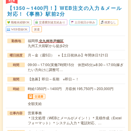
NEW
【1350～1400円！】WEB注文の入力＆メール
対応！《事務》駅前2分
職種未経験OK
交通費別途支給あり
土日祝日が休み
残業なし
WEB登録OK
派遣
福岡県
北九州市戸畑区
勤務地
九州工大前駅から徒歩2分
月～金（週5日） ※【土日祝休み】年間休日121日
曜日頻度
09:00～17:00(実働7時間15分 休憩45分)※8:30～17:00(稼ぎ
時間
たい方向けに調整可…
【急募】即日～長期 ※即日～！
期間
時給1350円～1400円 月収例 195,750円～203,000円
時給
交通費
全額支給
営業事務
仕事内容
＊注文処理（WEBとメールがメイン！）＊見積作成（Excel
フォーマット）＊システム入力＊電話対応、…