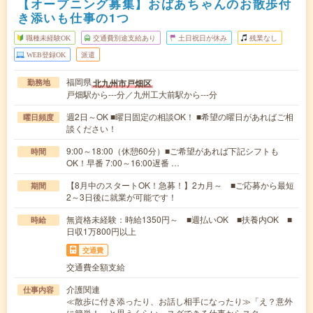
【オープニング募集】おばあちゃんのお散歩付
き添いも仕事の1つ
職種未経験OK
交通費別途支給あり
土日祝日が休み
残業なし
WEB登録OK
派遣
福岡県
北九州市戸畑区
勤務地
戸畑駅から---分／九州工大前駅から---分
週2日～OK ■曜日固定の相談OK！ ■希望の曜日があればご相
曜日頻度
談ください！
9:00～18:00（休憩60分）■ご希望があれば下記シフトも
時間
OK！早番 7:00～16:00遅番 …
【8月中のスタートOK！急募！】2カ月～ ■ご応募から最短
期間
2～3日後に就業が可能です！
無資格未経験：時給1350円～ ■週払いOK ■扶養内OK ■
時給
日収1万800円以上
交通費
交通費全額支給
介護関連
仕事内容
≪散歩に付き添ったり、お話し相手になったり≫「え？意外
に簡単！」と思うくらい、スグできる仕事からスタ…