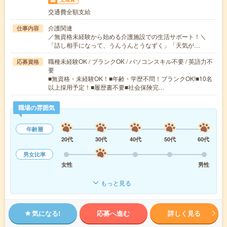
交通費全額支給
介護関連
仕事内容
／無資格未経験から始める介護施設での生活サポート！＼
「話し相手になって、うんうんとうなずく」「天気が…
職種未経験OK / ブランクOK / パソコンスキル不要 / 英語力不
応募資格
要
■無資格・未経験OK！■年齢・学歴不問！ブランクOK!■10名
以上採用予定！■履歴書不要■社会保険完…
職場の雰囲気
年齢層
20代
30代
40代
50代
60代
男女比率
女性
男性
もっと見る
気になる!
応募へ進む
詳しく見る