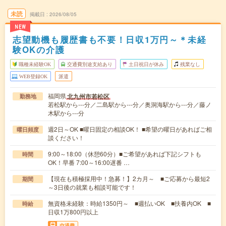
未読
掲載日
2026/08/05
NEW
志望動機も履歴書も不要！日収1万円～＊未経
験OKの介護
職種未経験OK
交通費別途支給あり
土日祝日が休み
残業なし
WEB登録OK
派遣
福岡県
北九州市若松区
勤務地
若松駅から---分／二島駅から---分／奥洞海駅から---分／藤ノ
木駅から---分
週2日～OK ■曜日固定の相談OK！ ■希望の曜日があればご相
曜日頻度
談ください！
9:00～18:00（休憩60分）■ご希望があれば下記シフトも
時間
OK！早番 7:00～16:00遅番 …
【現在も積極採用中！急募！】2カ月～ ■ご応募から最短2
期間
～3日後の就業も相談可能です！
無資格未経験：時給1350円～ ■週払いOK ■扶養内OK ■
時給
日収1万800円以上
交通費