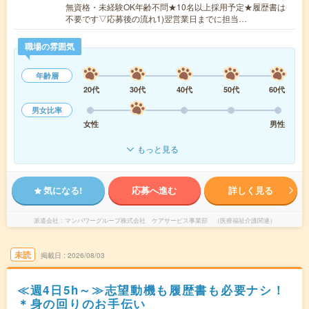
無資格・未経験OK年齢不問★10名以上採用予定★履歴書は
不要です▽応募後の流れ1)翌営業日までに担当…
職場の雰囲気
年齢層
20代
30代
40代
50代
60代
男女比率
女性
男性
もっと見る
気になる!
応募へ進む
詳しく見る
派遣会社
マンパワーグループ株式会社 ケアサービス事業部 （医療福祉介護関連）
未読
掲載日
2026/08/03
≪週4日5h～≫志望動機も履歴書も必要ナシ！
＊身の回りのお手伝い