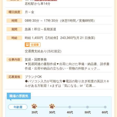
若松駅から車14分
月～金
曜日頻度
08時 30分 ～ 17時 30分（休憩1時間／実働8時間）
時間
急募！即日～長期派遣
期間
時給 1,450円 【月給例】 243,360円(月 21 日換算)
時給
交通費
交通費支給あり(当社規定)
貿易・国際事務
仕事内容
▼貿易関連の書類作成▼出荷に向けた準備・納品書、請求書
作成・出荷や納品の立ち合い・荷物の外観チェック…
ブランクOK
応募資格
◆パソコン入力が可能な方◆電話の取り次ぎ程度の英語スキ
ルがある方歓迎！※まずは「気になる」or「応募…
職場の雰囲気
年齢層
20代
30代
40代
50代
60代