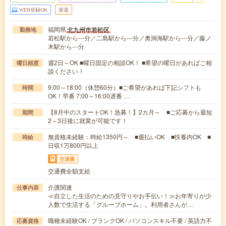
WEB登録OK
派遣
福岡県
北九州市若松区
勤務地
若松駅から---分／二島駅から---分／奥洞海駅から---分／藤ノ
木駅から---分
週2日～OK ■曜日固定の相談OK！ ■希望の曜日があればご相
曜日頻度
談ください！
9:00～18:00（休憩60分）■ご希望があれば下記シフトも
時間
OK！早番 7:00～16:00遅番 …
【8月中のスタートOK！急募！】2カ月～ ■ご応募から最短
期間
2～3日後に就業が可能です！
無資格未経験：時給1350円～ ■週払いOK ■扶養内OK ■
時給
日収1万800円以上
交通費
交通費全額支給
介護関連
仕事内容
≪自立した生活のための見守りやお手伝い！≫お年寄りが少
人数で生活する「グループホーム」。利用者さんが…
職種未経験OK / ブランクOK / パソコンスキル不要 / 英語力不
応募資格