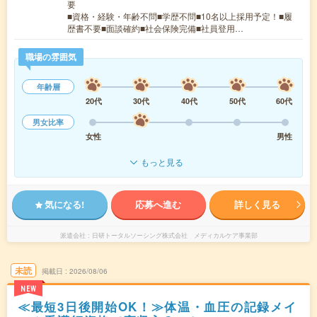
要
■資格・経験・年齢不問■学歴不問■10名以上採用予定！■履
歴書不要■面談確約■社会保険完備■社員登用…
職場の雰囲気
年齢層
20代
30代
40代
50代
60代
男女比率
女性
男性
もっと見る
気になる!
応募へ進む
詳しく見る
派遣会社
日研トータルソーシング株式会社 メディカルケア事業部
未読
掲載日
2026/08/06
NEW
≪最短3日後開始OK！≫体温・血圧の記録メイ