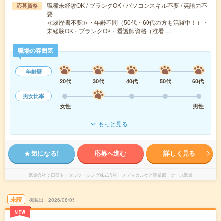
職種未経験OK / ブランクOK / パソコンスキル不要 / 英語力不
応募資格
要
≪履歴書不要≫・年齢不問（50代・60代の方も活躍中！）・
未経験OK・ブランクOK・看護師資格（准看…
職場の雰囲気
年齢層
20代
30代
40代
50代
60代
男女比率
女性
男性
もっと見る
気になる!
応募へ進む
詳しく見る
派遣会社
日研トータルソーシング株式会社 メディカルケア事業部 ナース派遣
未読
掲載日
2026/08/05
NEW