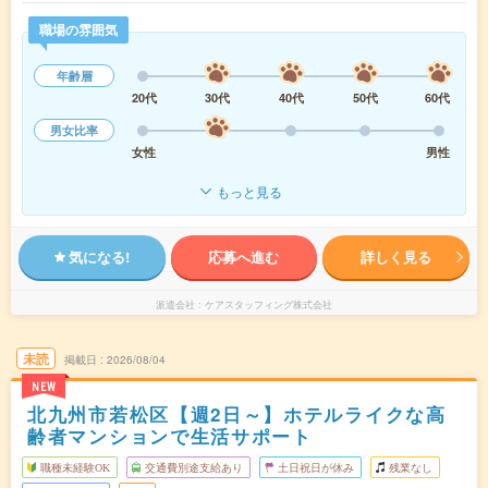
職場の雰囲気
年齢層
20代
30代
40代
50代
60代
男女比率
女性
男性
もっと見る
気になる!
応募へ進む
詳しく見る
派遣会社
ケアスタッフィング株式会社
未読
掲載日
2026/08/04
NEW
北九州市若松区【週2日～】ホテルライクな高
齢者マンションで生活サポート
職種未経験OK
交通費別途支給あり
土日祝日が休み
残業なし