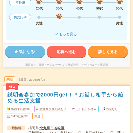
年齢層
20代
30代
40代
50代
60代
男女比率
女性
男性
もっと見る
気になる!
応募へ進む
詳しく見る
派遣会社
日研トータルソーシング株式会社 メディカルケア事業部
未読
掲載日
2026/08/04
NEW
説明会参加で2000円get！＊お話し相手から始
める生活支援
職種未経験OK
交通費別途支給あり
土日祝日が休み
残業なし
WEB登録OK
派遣
福岡県
北九州市若松区
勤務地
若松駅から---分／二島駅から---分／奥洞海駅から---分／藤ノ