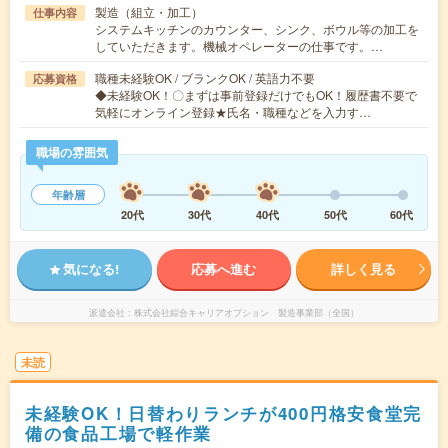
製造（組立・加工）
仕事内容
システムキッチンのカウンター、シンク、ボウル等の加工を
していただきます。機械オペレーターの仕事です。…
職種未経験OK / ブランクOK / 英語力不要
応募資格
◆未経験OK！〇まずは事前登録だけでもOK！履歴書不要で
気軽にオンライン登録★氏名・職種などを入力す…
職場の雰囲気
年齢層
20代
30代
40代
50代
60代
気になる!
応募へ進む
詳しく見る
派遣会社
株式会社綜合キャリアオプション 製造事業部（全国）
未読
未経験OK！日替わりランチが400円格安食堂完
備の食品工場で軽作業