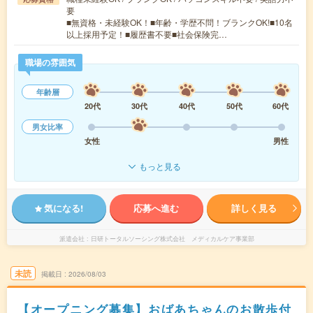
要
■無資格・未経験OK！■年齢・学歴不問！ブランクOK!■10名
以上採用予定！■履歴書不要■社会保険完…
職場の雰囲気
年齢層
20代
30代
40代
50代
60代
男女比率
女性
男性
もっと見る
気になる!
応募へ進む
詳しく見る
派遣会社
日研トータルソーシング株式会社 メディカルケア事業部
未読
掲載日
2026/08/03
【オープニング募集】おばあちゃんのお散歩付