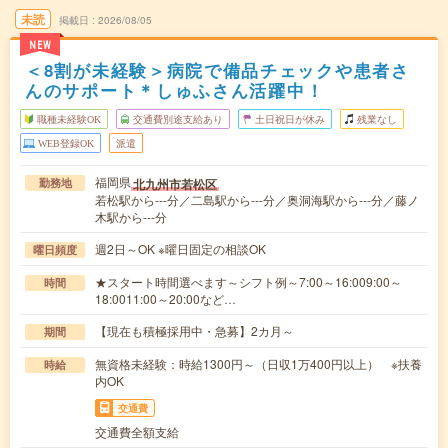
未読
掲載日
2026/08/05
NEW
＜8割が未経験＞病院で備品チェックや患者さ
んのサポート＊しゅふさん活躍中！
職種未経験OK
交通費別途支給あり
土日祝日が休み
残業なし
WEB登録OK
派遣
福岡県
北九州市若松区
勤務地
若松駅から---分／二島駅から---分／奥洞海駅から---分／藤ノ
木駅から---分
週2日～OK ※曜日固定の相談OK
曜日頻度
★スタート時間選べます～シフト例～7:00～16:009:00～
時間
18:0011:00～20:00など…
【現在も積極採用中・急募】2カ月～
期間
無資格未経験：時給1300円～（日収1万400円以上） ※扶養
時給
内OK
交通費
交通費全額支給