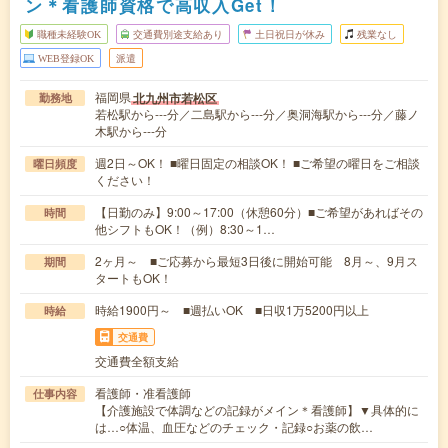
ン＊看護師資格で高収入Get！
職種未経験OK
交通費別途支給あり
土日祝日が休み
残業なし
WEB登録OK
派遣
福岡県
北九州市若松区
勤務地
若松駅から---分／二島駅から---分／奥洞海駅から---分／藤ノ
木駅から---分
週2日～OK！ ■曜日固定の相談OK！ ■ご希望の曜日をご相談
曜日頻度
ください！
【日勤のみ】9:00～17:00（休憩60分）■ご希望があればその
時間
他シフトもOK！（例）8:30～1…
2ヶ月～ ■ご応募から最短3日後に開始可能 8月～、9月ス
期間
タートもOK！
時給1900円～ ■週払いOK ■日収1万5200円以上
時給
交通費
交通費全額支給
看護師・准看護師
仕事内容
【介護施設で体調などの記録がメイン＊看護師】▼具体的に
は…○体温、血圧などのチェック・記録○お薬の飲…