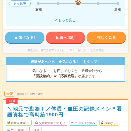
男女比率
女性
男性
もっと見る
気になる!
応募へ進む
詳しく見る
派遣会社
株式会社アソウ・ヒューマニーセンター 北九州支店
興味があったら「★気になる！」をタップ！
「気になる！」を押しておくと、派遣会社から
「面談確約」
や
「応募歓迎」
が届きます！
未読
掲載日
2026/08/06
NEW
＼地元で勤務！／体温・血圧の記録メイン＊看
護資格で高時給1900円！
職種未経験OK
交通費別途支給あり
土日祝日が休み
残業なし
WEB登録OK
派遣