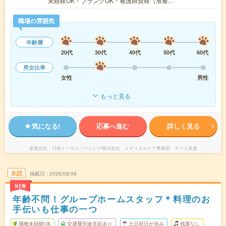
未経験OK・ブランクOK・看護師資格（准看…
職場の雰囲気
年齢層
20代
30代
40代
50代
60代
男女比率
女性
男性
もっと見る
気になる!
応募へ進む
詳しく見る
派遣会社
日研トータルソーシング株式会社 メディカルケア事業部 ナース派遣
未読
掲載日
2026/08/06
NEW
年齢不問！グループホームスタッフ＊料理のお
手伝いも仕事の一つ
職種未経験OK
交通費別途支給あり
土日祝日が休み
残業なし