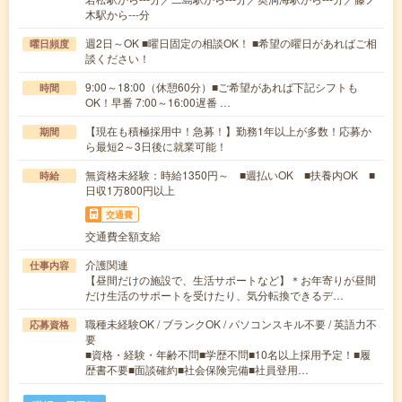
木駅から---分
週2日～OK ■曜日固定の相談OK！ ■希望の曜日があればご相
曜日頻度
談ください！
9:00～18:00（休憩60分）■ご希望があれば下記シフトも
時間
OK！早番 7:00～16:00遅番 …
【現在も積極採用中！急募！】勤務1年以上が多数！応募か
期間
ら最短2～3日後に就業可能！
無資格未経験：時給1350円～ ■週払いOK ■扶養内OK ■
時給
日収1万800円以上
交通費
交通費全額支給
介護関連
仕事内容
【昼間だけの施設で、生活サポートなど】＊お年寄りが昼間
だけ生活のサポートを受けたり、気分転換できるデ…
職種未経験OK / ブランクOK / パソコンスキル不要 / 英語力不
応募資格
要
■資格・経験・年齢不問■学歴不問■10名以上採用予定！■履
歴書不要■面談確約■社会保険完備■社員登用…