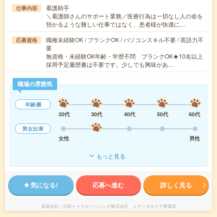
看護助手
仕事内容
＼看護師さんのサポート業務／医療行為は一切なし人の命を
預かるような難しい仕事ではなく、患者様が快適に…
職種未経験OK / ブランクOK / パソコンスキル不要 / 英語力不
応募資格
要
無資格・未経験OK年齢・学歴不問 ブランクOK★10名以上
採用予定履歴書は不要です。少しでも興味があ…
職場の雰囲気
年齢層
20代
30代
40代
50代
60代
男女比率
女性
男性
もっと見る
気になる!
応募へ進む
詳しく見る
派遣会社
日研トータルソーシング株式会社 メディカルケア事業部