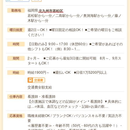
福岡県
北九州市若松区
勤務地
若松駅から---分／二島駅から---分／奥洞海駅から---分／藤ノ
木駅から---分
週2日～OK！ ■曜日固定の相談OK！ ■ご希望の曜日をご相談
曜日頻度
ください！
【日勤のみ】9:00～17:00（休憩60分）■ご希望があればその
時間
他シフトもOK！（例）8:30～1…
2ヶ月～ ■ご応募から最短3日後に開始可能 8月～、9月ス
期間
タートもOK！
時給1900円～ ■週払いOK ■日収1万5200円以上
時給
交通費
交通費全額支給
看護師・准看護師
仕事内容
【介護施設で体調などの記録がメイン＊看護師】▼具体的に
は…○体温、血圧などのチェック・記録○お薬の飲…
職種未経験OK / ブランクOK / パソコンスキル不要 / 英語力不
応募資格
要
≪履歴書不要≫・年齢不問（50代・60代の方も活躍中！）・