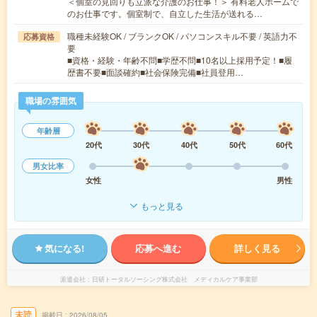
＜個室の見回りも立派な介護のお仕事！＞ 有料老人ホームで
のお仕事です。個室制で、自立した生活が送れる…
職種未経験OK / ブランクOK / パソコンスキル不要 / 英語力不
応募資格
要
■資格・経験・年齢不問■学歴不問■10名以上採用予定！■履
歴書不要■面談確約■社会保険完備■社員登用…
職場の雰囲気
年齢層
20代
30代
40代
50代
60代
男女比率
女性
男性
もっと見る
気になる!
応募へ進む
詳しく見る
派遣会社
日研トータルソーシング株式会社 メディカルケア事業部
未読
掲載日
2026/08/05