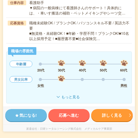
看護助手
仕事内容
▼病院の一般病棟にて看護師さんのサポート！具体的に
は、・車いす搬送の補助・ベットメイキングやシーツ交…
職種未経験OK / ブランクOK / パソコンスキル不要 / 英語力不
応募資格
要
■無資格・未経験OK！■年齢・学歴不問！ブランクOK!■10名
以上採用予定！■履歴書不要■社会保険完…
職場の雰囲気
年齢層
20代
30代
40代
50代
60代
男女比率
女性
男性
もっと見る
気になる!
応募へ進む
詳しく見る
派遣会社
日研トータルソーシング株式会社 メディカルケア事業部