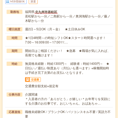
WEB登録OK
派遣
福岡県
北九州市若松区
勤務地
若松駅から---分／二島駅から---分／奥洞海駅から---分／藤ノ
木駅から---分
週2日～5日OK（月～金） ★土日休みOK
曜日頻度
★1日4時間～の時短シフトOK★スタート時間選べます！
時間
7:00～16:009:00～17:0011:…
開始日はご相談ください！ ★急募 ★職場が気に入れば、
期間
長期でも働けます！
無資格未経験：時給1300円～ 経験者：時給1400円～ ★
時給
日払い／週払い制度あり（月払いも選べます）※稼働開始時
は手続き完了次第のお支払いとなります。
交通費
交通費全額支給※規定有
介護関連
仕事内容
＊入居者の方の「ありがとう」が嬉しい＊お年寄りを笑顔に
する介護のお仕事です。おじいちゃん、おばあちゃ…
職種未経験OK / ブランクOK / パソコンスキル不要 / 英語力不
応募資格
要