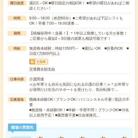
週2日～OK ■曜日固定の相談OK！ ■希望の曜日があればご相
曜日頻度
談ください！
9:00～18:00（休憩60分）■ご希望があれば下記シフトも
時間
OK！早番 7:00～16:00遅番 …
【積極採用中！急募！】＊1年以上勤務している方が多数！
期間
ご応募から最短2～3日後の就業も相談可能です！
無資格未経験：時給1350円～ ■週払いOK ■扶養内OK ■
時給
日収1万800円以上
交通費
交通費全額支給
介護関連
仕事内容
≪お年寄りも自分も笑顔になれる介護の仕事！≫＊お年寄り
が昼間だけ生活のサポートを受けたり、気分転換で…
職種未経験OK / ブランクOK / パソコンスキル不要 / 英語力不
応募資格
要
■無資格・未経験OK！■年齢・学歴不問！ブランクOK!■10名
以上採用予定！■履歴書不要■社会保険完…
職場の雰囲気