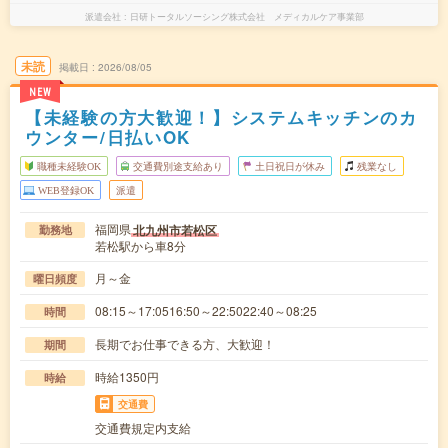
派遣会社
日研トータルソーシング株式会社 メディカルケア事業部
未読
掲載日
2026/08/05
NEW
【未経験の方大歓迎！】システムキッチンのカ
ウンター/日払いOK
職種未経験OK
交通費別途支給あり
土日祝日が休み
残業なし
WEB登録OK
派遣
福岡県
北九州市若松区
勤務地
若松駅から車8分
月～金
曜日頻度
08:15～17:0516:50～22:5022:40～08:25
時間
長期でお仕事できる方、大歓迎！
期間
時給1350円
時給
交通費
交通費規定内支給