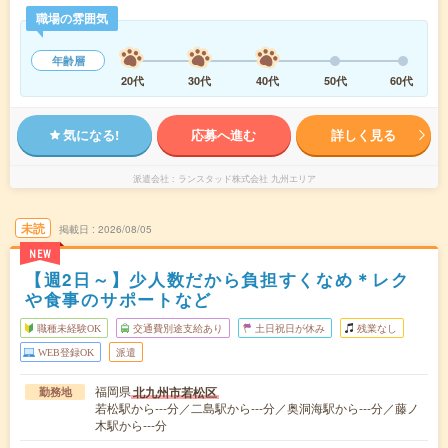
職場の雰囲気
年齢層
20代
30代
40代
50代
60代
気になる!
応募へ進む
詳しく見る
派遣会社
ランスタッド株式会社 九州エリア
未読
掲載日
2026/08/05
NEW
【週2日～】少人数だから負担すくなめ＊レク
や食事のサポートなど
職種未経験OK
交通費別途支給あり
土日祝日が休み
残業なし
WEB登録OK
派遣
福岡県
北九州市若松区
勤務地
若松駅から---分／二島駅から---分／奥洞海駅から---分／藤ノ
木駅から---分