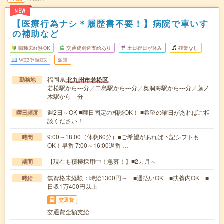
NEW
【医療行為ナシ＊履歴書不要！】病院で車いす
の補助など
職種未経験OK
交通費別途支給あり
土日祝日が休み
残業なし
WEB登録OK
派遣
福岡県
北九州市若松区
勤務地
若松駅から---分／二島駅から---分／奥洞海駅から---分／藤ノ
木駅から---分
週2日～OK ■曜日固定の相談OK！ ■希望の曜日があればご相
曜日頻度
談ください！
9:00～18:00（休憩60分）■ご希望があれば下記シフトも
時間
OK！早番 7:00～16:00遅番 …
【現在も積極採用中！急募！】■2カ月～
期間
無資格未経験：時給1300円～ ■週払いOK ■扶養内OK ■
時給
日収1万400円以上
交通費
交通費全額支給