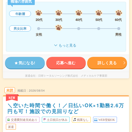
職場の雰囲気
年齢層
20代
30代
40代
50代
60代
男女比率
女性
男性
もっと見る
気になる!
応募へ進む
詳しく見る
派遣会社
日研トータルソーシング株式会社 メディカルケア事業部
未読
掲載日
2026/08/04
NEW
＼空いた時間で働く！／日払いOK×1勤務2.6万
円も可！施設での見回りなど
交通費別途支給あり
土日祝日が休み
残業なし
WEB登録OK
派遣