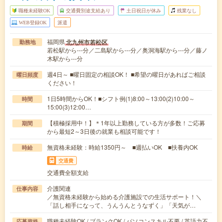
職種未経験OK
交通費別途支給あり
土日祝日が休み
残業なし
WEB登録OK
派遣
福岡県
北九州市若松区
勤務地
若松駅から---分／二島駅から---分／奥洞海駅から---分／藤ノ
木駅から---分
週4日～ ■曜日固定の相談OK！ ■希望の曜日があればご相談
曜日頻度
ください！
1日5時間からOK！■シフト例(1)8:00～13:00(2)10:00～
時間
15:00(3)12:00…
【積極採用中！】＊1年以上勤務している方が多数！ご応募
期間
から最短2～3日後の就業も相談可能です！
無資格未経験：時給1350円～ ■週払いOK ■扶養内OK
時給
交通費
交通費全額支給
介護関連
仕事内容
／無資格未経験から始める介護施設での生活サポート！＼
「話し相手になって、うんうんとうなずく」「天気が…
職種未経験OK / ブランクOK / パソコンスキル不要 / 英語力不
応募資格