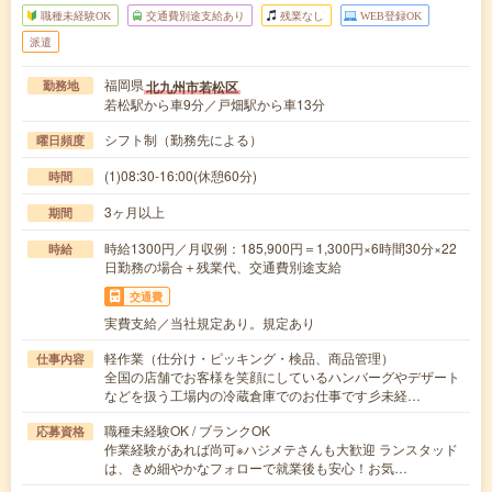
職種未経験OK
交通費別途支給あり
残業なし
WEB登録OK
派遣
福岡県
北九州市若松区
勤務地
若松駅から車9分／戸畑駅から車13分
シフト制（勤務先による）
曜日頻度
(1)08:30-16:00(休憩60分)
時間
3ヶ月以上
期間
時給1300円／月収例：185,900円＝1,300円×6時間30分×22
時給
日勤務の場合＋残業代、交通費別途支給
交通費
実費支給／当社規定あり。規定あり
軽作業（仕分け・ピッキング・検品、商品管理）
仕事内容
全国の店舗でお客様を笑顔にしているハンバーグやデザート
などを扱う工場内の冷蔵倉庫でのお仕事です彡未経…
職種未経験OK / ブランクOK
応募資格
作業経験があれば尚可※ハジメテさんも大歓迎 ランスタッド
は、きめ細やかなフォローで就業後も安心！お気…