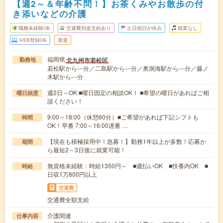
【週2～＆年齢不問！】お茶くみやお散歩の付
き添いなどの介護
職種未経験OK
交通費別途支給あり
土日祝日が休み
残業なし
WEB登録OK
派遣
福岡県
北九州市若松区
勤務地
若松駅から---分／二島駅から---分／奥洞海駅から---分／藤ノ
木駅から---分
週2日～OK ■曜日固定の相談OK！ ■希望の曜日があればご相
曜日頻度
談ください！
9:00～18:00（休憩60分）■ご希望があれば下記シフトも
時間
OK！早番 7:00～16:00遅番 …
【現在も積極採用中！急募！】勤務1年以上が多数！応募か
期間
ら最短2～3日後に就業可能！
無資格未経験：時給1350円～ ■週払いOK ■扶養内OK ■
時給
日収1万800円以上
交通費
交通費全額支給
介護関連
仕事内容