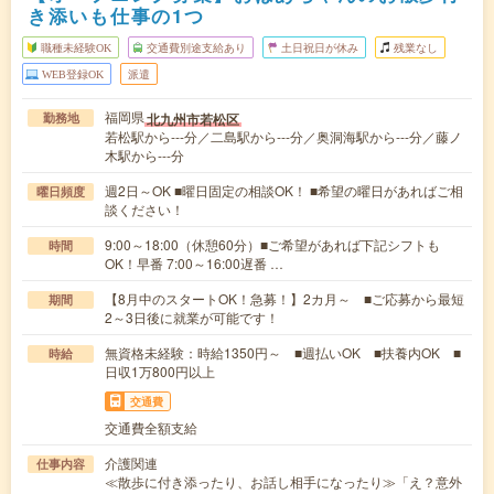
き添いも仕事の1つ
職種未経験OK
交通費別途支給あり
土日祝日が休み
残業なし
WEB登録OK
派遣
福岡県
北九州市若松区
勤務地
若松駅から---分／二島駅から---分／奥洞海駅から---分／藤ノ
木駅から---分
週2日～OK ■曜日固定の相談OK！ ■希望の曜日があればご相
曜日頻度
談ください！
9:00～18:00（休憩60分）■ご希望があれば下記シフトも
時間
OK！早番 7:00～16:00遅番 …
【8月中のスタートOK！急募！】2カ月～ ■ご応募から最短
期間
2～3日後に就業が可能です！
無資格未経験：時給1350円～ ■週払いOK ■扶養内OK ■
時給
日収1万800円以上
交通費
交通費全額支給
介護関連
仕事内容
≪散歩に付き添ったり、お話し相手になったり≫「え？意外