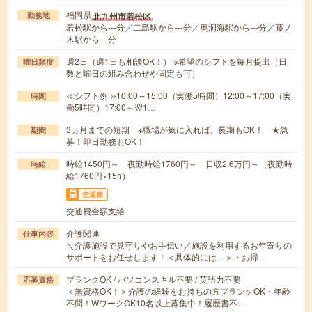
福岡県
北九州市若松区
勤務地
若松駅から---分／二島駅から---分／奥洞海駅から---分／藤ノ
木駅から---分
週2日（週1日も相談OK！） ※希望のシフトを毎月提出（日
曜日頻度
数と曜日の組み合わせや固定も可）
≪シフト例≫10:00～15:00（実働5時間）12:00～17:00（実
時間
働5時間）17:00～翌1…
3ヵ月までの短期 ※職場が気に入れば、長期もOK！ ★急
期間
募！即日勤務もOK！
時給1450円～ 夜勤時給1760円～ 日収2.6万円～（夜勤時
時給
給1760円×15h）
交通費
交通費全額支給
介護関連
仕事内容
＼介護施設で見守りやお手伝い／施設を利用するお年寄りの
サポートをお任せします！＜具体的には…＞・お掃…
ブランクOK / パソコンスキル不要 / 英語力不要
応募資格
＜無資格OK！＞介護の経験をお持ちの方ブランクOK・年齢
不問！WワークOK10名以上募集中！履歴書不…