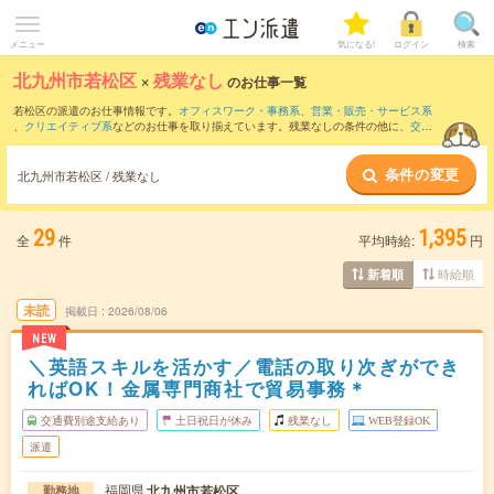
メニュー
気になる!
ログイン
検索
北九州市若松区
×
残業なし
のお仕事一覧
若松区の派遣のお仕事情報です。
オフィスワーク・事務系
、
営業・販売・サービス系
、
クリエイティブ系
などのお仕事を取り揃えています。残業なしの条件の他に、
交通
費別途支給あり
、
職種未経験OK
、
友だちと一緒の応募OK
などのこだわり条件も取り
揃えています。
条件の変更
北九州市若松区 / 残業なし
29
1,395
全
件
平均時給:
円
時給順
新着順
未読
掲載日
2026/08/06
NEW
＼英語スキルを活かす／電話の取り次ぎができ
ればOK！金属専門商社で貿易事務＊
交通費別途支給あり
土日祝日が休み
残業なし
WEB登録OK
派遣
福岡県
北九州市若松区
勤務地