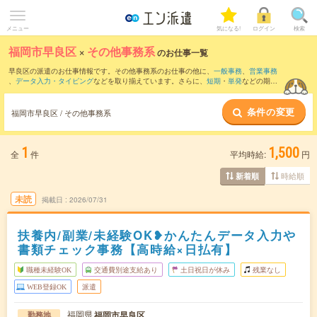
メニュー
気になる!
ログイン
検索
福岡市早良区
×
その他事務系
のお仕事一覧
早良区の派遣のお仕事情報です。その他事務系のお仕事の他に、
一般事務
、
営業事務
、
データ入力・タイピング
などを取り揃えています。さらに、
短期
・
単発
などの期間
や、
職種未経験OK
などのこだわり条件で絞り込んでいただけます。
条件の変更
福岡市早良区 / その他事務系
1
1,500
全
件
平均時給:
円
時給順
新着順
未読
掲載日
2026/07/31
扶養内/副業/未経験OK❥かんたんデータ入力や
書類チェック事務【高時給×日払有】
職種未経験OK
交通費別途支給あり
土日祝日が休み
残業なし
WEB登録OK
派遣
福岡県
福岡市早良区
勤務地