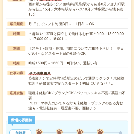
西新駅から徒歩5分／藤崎(福岡県)駅から徒歩8分／唐人町駅
から徒歩15分／六本松駅からバス10分／博多駅から地下鉄
15分
月-日にてシフト制 週3日～・1日3h～OK
曜日頻度
＊趣味やご家庭と両立して働けるお仕事＊9:00～13:009:00
時間
～17:009:00～18:001…
【急募】※短期・長期、期間についてご相談下さい！ 即日
期間
or9月～などスタート日の相談もOK
時給1500円～1650円 ■日払い、週払い有
時給
その他事務系
仕事内容
☝残業ナシで定時帰宅☝駅近のビルで通勤ラクラク＊未経験
歓迎＊研修充実で安心スタート！初日にいきなり「…
職種未経験OK / ブランクOK / パソコンスキル不要 / 英語力不
応募資格
要
PCローマ字入力ができる方★未経験・ブランクのある方歓
迎★・電話登録有・履歴書不要、面接ナシ
職場の雰囲気
年齢層