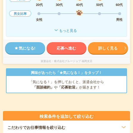
20代
30代
40代
50代
60代
男女比率
女性
男性
もっと見る
気になる!
応募へ進む
詳しく見る
派遣会社
株式会社グルージョブ 福岡支店
興味があったら「★気になる！」をタップ！
「気になる！」を押しておくと、派遣会社から
「面談確約」
や
「応募歓迎」
が届きます！
検索条件を追加して絞り込む
こだわり
でお仕事情報を絞り込む