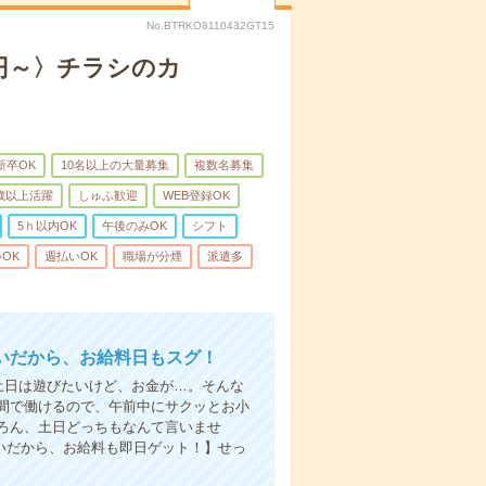
No.BTRKO8110432GT15
0円～〉チラシのカ
新卒OK
10名以上の大量募集
複数名募集
0歳以上活躍
しゅふ歓迎
WEB登録OK
5ｈ以内OK
午後のみOK
シフト
OK
週払いOK
職場が分煙
派遣多
いだから、お給料日もスグ！
土日は遊びたいけど、お金が…。そんな
間で働けるので、午前中にサクッとお小
ろん、土日どっちもなんて言いませ
払いだから、お給料も即日ゲット！】せっ