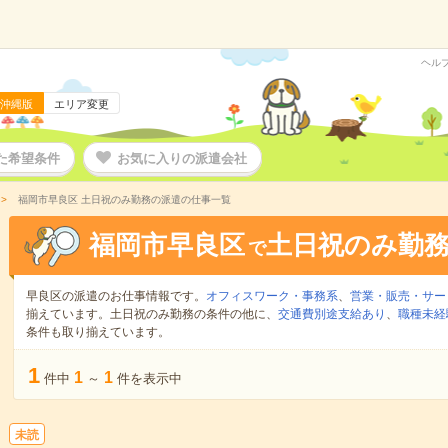
ヘル
沖縄版
エリア変更
た希望条件
お気に入りの派遣会社
福岡市早良区 土日祝のみ勤務の派遣の仕事一覧
福岡市早良区
土日祝のみ勤
で
早良区の派遣のお仕事情報です。
オフィスワーク・事務系
、
営業・販売・サー
揃えています。土日祝のみ勤務の条件の他に、
交通費別途支給あり
、
職種未経
条件も取り揃えています。
1
1
1
件中
～
件を表示中
未読