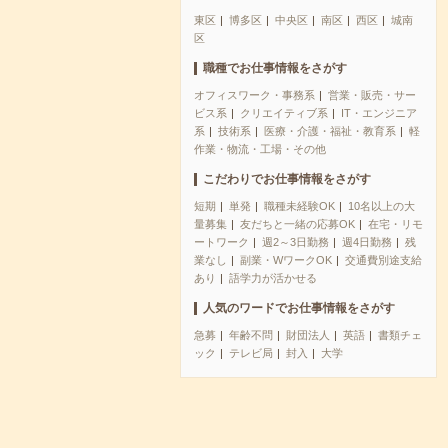
東区
博多区
中央区
南区
西区
城南
区
職種でお仕事情報をさがす
オフィスワーク・事務系
営業・販売・サー
ビス系
クリエイティブ系
IT・エンジニア
系
技術系
医療・介護・福祉・教育系
軽
作業・物流・工場・その他
こだわりでお仕事情報をさがす
短期
単発
職種未経験OK
10名以上の大
量募集
友だちと一緒の応募OK
在宅・リモ
ートワーク
週2～3日勤務
週4日勤務
残
業なし
副業・WワークOK
交通費別途支給
あり
語学力が活かせる
人気のワードでお仕事情報をさがす
急募
年齢不問
財団法人
英語
書類チェ
ック
テレビ局
封入
大学