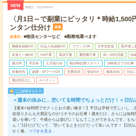
NEW
掲載日
2026/08/04
〈月1日～で副業にピッタリ＊時給1,50
ンタン仕分け
派遣
■物流センターなど ■勤務地選べます
派遣先
職種未経験OK
社会人未経験OK
ブランクOK
大学生歓迎
既卒第二
友達と一緒OK
OA不要
英語不要
履歴書不要
40～50代活躍
6
週1OK
平日休
土日祝のみ
朝10時以降スタート
16時前までの仕事
扶養控内
副業・WワークOK
交費支給
駅歩5分
服装自由
日払い
電話対応なし
ルーティン
ここがポイント！
＜週末の休みに…空いてる時間でちょっとだけ！＞日払
【週末×短時間でサクッとお小遣い稼ぎ！】平日は学校で忙しいし…
欲張りさんも大満足なのがコチラのお仕事！週末だけ…さらには短時
遣いを稼いで、午後からは遊びに！なんてことができるんです。もち
ん！“1日だけ”だって、“空いてるときだけ”だって良いんです！【日
かく働…
つづきを見る