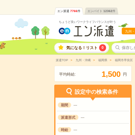
エン派遣
7766
件
エンバイト
12362
件
ちょうど良いワークライフバランスが叶う
九州・
気になる！リスト
0
保存し
派遣TOP
九州・沖縄
福岡県
福岡市早良区
,
1
5
0
0
平均時給:
円
設定中の検索条件
期間
---
派遣形式
---
時給
---