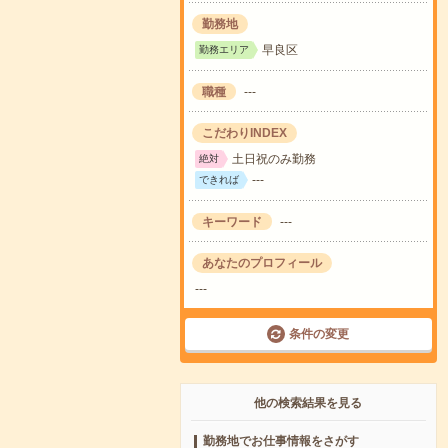
勤務地
早良区
勤務エリア
職種
---
こだわりINDEX
土日祝のみ勤務
絶対
---
できれば
キーワード
---
あなたのプロフィール
---
条件の変更
他の検索結果を見る
勤務地でお仕事情報をさがす