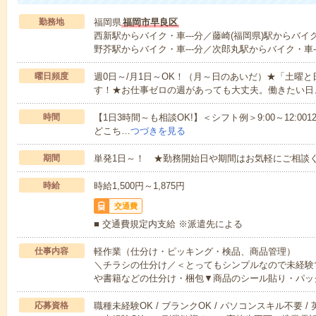
勤務地
福岡県
福岡市早良区
西新駅からバイク・車---分／藤崎(福岡県)駅からバイク
野芥駅からバイク・車---分／次郎丸駅からバイク・車--
曜日頻度
週0日～/月1日～OK！（月～日のあいだ）★「土曜
す！★お仕事ゼロの週があっても大丈夫。働きたい日
時間
【1日3時間～も相談OK!】＜シフト例＞9:00～12:0012:00～1
どこち…
つづきを見る
期間
単発1日～！ ★勤務開始日や期間はお気軽にご相談く
時給
時給1,500円～1,875円
交通費
■ 交通費規定内支給 ※派遣先による
仕事内容
軽作業（仕分け・ピッキング・検品、商品管理）
＼チラシの仕分け／＜とってもシンプルなので未経験
や書籍などの仕分け・梱包▼商品のシール貼り・パッ
応募資格
職種未経験OK / ブランクOK / パソコンスキル不要 /