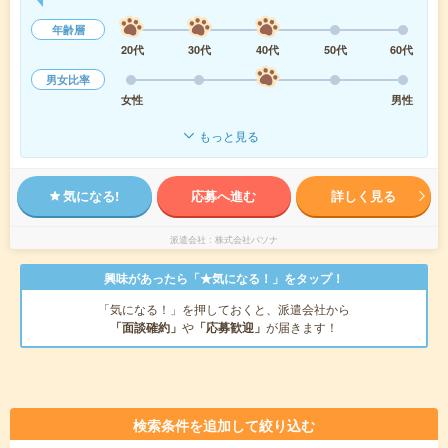
年齢層
20代
30代
40代
50代
60代
男女比率
女性
男性
もっと見る
気になる!
応募へ進む
詳しく見る
派遣会社
株式会社パソナ
興味があったら「★気になる！」をタップ！
「気になる！」を押しておくと、派遣会社から
「面談確約」
や
「応募歓迎」
が届きます！
検索条件を追加して絞り込む