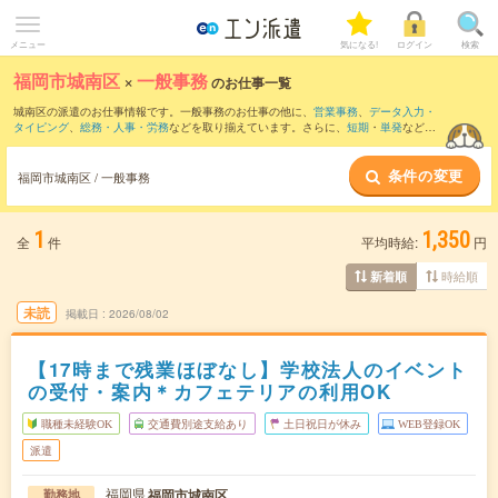
メニュー
気になる!
ログイン
検索
福岡市城南区
×
一般事務
のお仕事一覧
城南区の派遣のお仕事情報です。一般事務のお仕事の他に、
営業事務
、
データ入力・
タイピング
、
総務・人事・労務
などを取り揃えています。さらに、
短期
・
単発
などの
期間や、
職種未経験OK
などのこだわり条件で絞り込んでいただけます。職種辞典：
一
般事務のお仕事とは？とは？
条件の変更
福岡市城南区 / 一般事務
1
1,350
全
件
平均時給:
円
時給順
新着順
未読
掲載日
2026/08/02
【17時まで残業ほぼなし】学校法人のイベント
の受付・案内＊カフェテリアの利用OK
職種未経験OK
交通費別途支給あり
土日祝日が休み
WEB登録OK
派遣
福岡県
福岡市城南区
勤務地