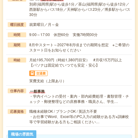
別府(福岡県)駅から徒歩1分／茶山(福岡県)駅から徒歩12分／
西新駅からバス18分／天神駅からバス23分／博多駅からバス
30分
就業曜日／月～金
曜日頻度
9:00～17:00 休憩60分 実働7時間00分
時間
8月中スタート～2027年8月頃までの期間を想定 ※ご希望の
期間
スタート日をお知らせください
月給195,700円（時給1,380円目安） #月収15万円以上
時給
【パソナは固定給でいつでも安定・安心】
交通費
実費支給（上限あり）
一般事務
仕事内容
・学内イベントの受付・案内・部内経費処理・書類管理・チ
ェック・郵便整理などの庶務事務・職員さん、学生…
職種未経験OK / ブランクOK / 英語力不要
応募資格
・お仕事でWord、Excel等のPC入力の経験がある方※訓練校
等で学習経験がある方もご相談ください…
職場の雰囲気