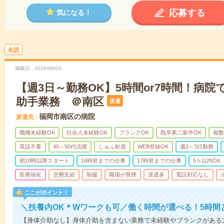
応募する
気になる！
未読
掲載日
2026/08/03
【週3日～勤務OK】5時間or7時間！病
助手業務 ＠南区
派遣
福岡市南区の病院
派遣先
職種未経験OK
社会人未経験OK
ブランクOK
既卒第二新卒OK
複数
英語不要
40～50代活躍
しゅふ歓迎
WEB登録OK
週2～3日勤務
朝10時以降スタート
16時前までの仕事
17時前までの仕事
5ｈ以内OK
医療福祉
交費支給
制服
職場が禁煙
派遣多
電話対応なし
ここがポイント！
＼扶養内OK＊Wワークも可／働く時間が選べる！5時間
【身体介助なし】身体介助を含まない業務で未経験やブランクがある