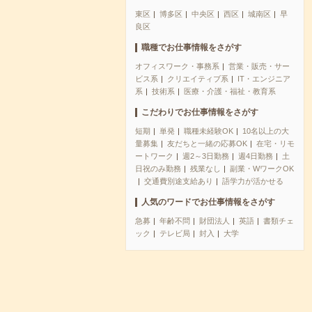
東区
博多区
中央区
西区
城南区
早
良区
職種でお仕事情報をさがす
オフィスワーク・事務系
営業・販売・サー
ビス系
クリエイティブ系
IT・エンジニア
系
技術系
医療・介護・福祉・教育系
こだわりでお仕事情報をさがす
短期
単発
職種未経験OK
10名以上の大
量募集
友だちと一緒の応募OK
在宅・リモ
ートワーク
週2～3日勤務
週4日勤務
土
日祝のみ勤務
残業なし
副業・WワークOK
交通費別途支給あり
語学力が活かせる
人気のワードでお仕事情報をさがす
急募
年齢不問
財団法人
英語
書類チェ
ック
テレビ局
封入
大学