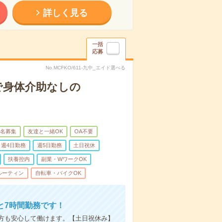
詳しく見る
一括
応募
No.MCFKO/611-九中_エイド選べる
院で身体介助なしの
名募集
友達と一緒OK
OA不要
週4日勤務
週5日勤務
土日祝休
扶養控内
副業・WワークOK
ルーティン
自転車・バイクOK
と7時間勤務です！
方も安心して働けます。【土日祝休み】