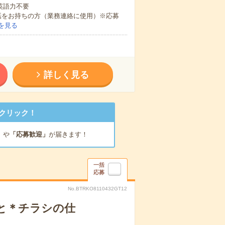
 英語力不要
話をお持ちの方（業務連絡に使用）※応募
を見る
詳しく見る
クリック！
」
や
「応募歓迎」
が届きます！
一括
応募
No.BTRKO8110432GT12
と＊チラシの仕