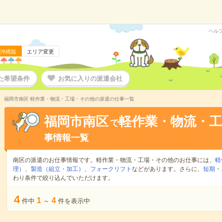
ヘル
沖縄版
エリア変更
た希望条件
お気に入りの派遣会社
福岡市南区 軽作業・物流・工場・その他の派遣の仕事一覧
福岡市南区
軽作業・物流・
で
事情報一覧
南区の派遣のお仕事情報です。軽作業・物流・工場・その他のお仕事には、
軽
理）
、
製造（組立・加工）
、
フォークリフト
などがあります。さらに、
短期
・
わり条件で絞り込んでいただけます。
4
1
4
件中
～
件を表示中