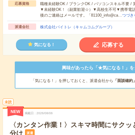
応募資格
職種未経験OK / ブランクOK / パソコンスキル不要 /
▼未経験OK！（副業歓迎☆）▼高校生不可▼携帯電
後のご連絡はメールです。「81100_info@ca…
つづき
派遣会社
株式会社バイトレ（キャムコムグループ）
応募する
気になる！
興味があったら「★気になる！」を
「気になる！」を押しておくと、派遣会社から
「面談確約
未読
NEW
掲載日
2026/08/06
〈カンタン作業！〉スキマ時間にサクッ
分け
派遣