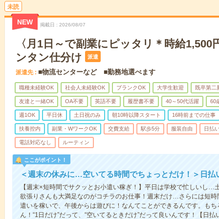
未読
NEW
掲載日
2026/08/07
〈月1日～で副業にピッタリ＊時給1,50
ンタン仕分け
派遣
■物流センターなど ■勤務地選べます
派遣先
職種未経験OK
社会人未経験OK
ブランクOK
大学生歓迎
既卒第二
友達と一緒OK
OA不要
英語不要
履歴書不要
40～50代活躍
6
週1OK
平日休
土日祝のみ
朝10時以降スタート
16時前までの仕事
扶養控内
副業・WワークOK
交費支給
駅歩5分
服装自由
日払い
電話対応なし
ルーティン
ここがポイント！
＜週末の休みに…空いてる時間でちょっとだけ！＞日払
【週末×短時間でサクッとお小遣い稼ぎ！】平日は学校で忙しいし…
欲張りさんも大満足なのがコチラのお仕事！週末だけ…さらには短時
遣いを稼いで、午後からは遊びに！なんてことができるんです。もち
ん！“1日だけ”だって、“空いてるときだけ”だって良いんです！【日