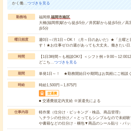
かく働…
つづきを見る
勤務地
福岡県
福岡市南区
大橋(福岡県)駅から徒歩5分／井尻駅から徒歩5分／高
歩5分
曜日頻度
週0日～/月1日～OK！（月～日のあいだ）★「土曜
す！★お仕事ゼロの週があっても大丈夫。働きたい日
時間
【1日3時間～も相談OK!】＜シフト例＞9:00～12:0012:00～1
どこち…
つづきを見る
期間
単発1日～！ ★勤務開始日や期間はお気軽にご相談く
時給
時給1,500円～1,875円
交通費
■ 交通費規定内支給 ※派遣先による
仕事内容
軽作業（仕分け・ピッキング・検品、商品管理）
＼チラシの仕分け／＜とってもシンプルなので未経験
や書籍などの仕分け・梱包▼商品のシール貼り・パッ