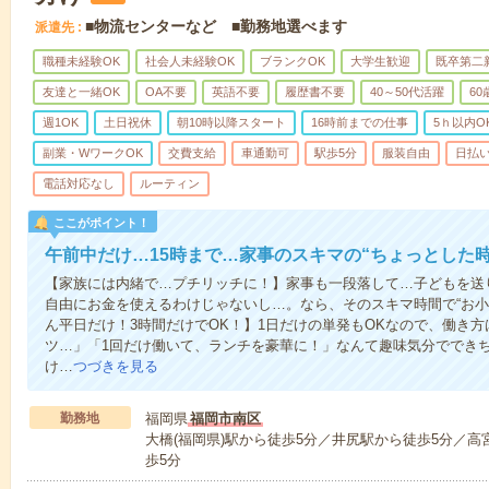
■物流センターなど ■勤務地選べます
派遣先
職種未経験OK
社会人未経験OK
ブランクOK
大学生歓迎
既卒第二
友達と一緒OK
OA不要
英語不要
履歴書不要
40～50代活躍
6
週1OK
土日祝休
朝10時以降スタート
16時前までの仕事
5ｈ以内O
副業・WワークOK
交費支給
車通勤可
駅歩5分
服装自由
日払い
電話対応なし
ルーティン
ここがポイント！
午前中だけ…15時まで…家事のスキマの“ちょっとした
【家族には内緒で…プチリッチに！】家事も一段落して…子どもを送
自由にお金を使えるわけじゃないし…。なら、そのスキマ時間で“お小
ん平日だけ！3時間だけでOK！】1日だけの単発もOKなので、働き
ツ…」「1回だけ働いて、ランチを豪華に！」なんて趣味気分ででき
け…
つづきを見る
勤務地
福岡県
福岡市南区
大橋(福岡県)駅から徒歩5分／井尻駅から徒歩5分／高
歩5分