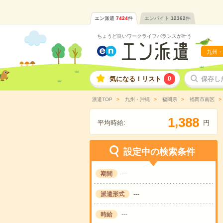
エン派遣
7424
件
エンバイト
12362
件
ちょうど良いワークライフバランスが叶う
九州・
気になる！リスト
0
保存し
派遣TOP
九州・沖縄
福岡県
福岡市南区
,
1
3
8
8
平均時給:
円
設定中の検索条件
期間
---
派遣形式
---
時給
---