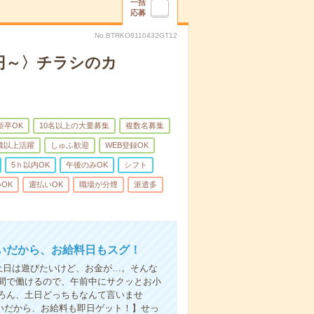
一括
応募
No.BTRKO8110432GT12
0円～〉チラシのカ
新卒OK
10名以上の大量募集
複数名募集
0歳以上活躍
しゅふ歓迎
WEB登録OK
5ｈ以内OK
午後のみOK
シフト
OK
週払いOK
職場が分煙
派遣多
いだから、お給料日もスグ！
土日は遊びたいけど、お金が…。そんな
間で働けるので、午前中にサクッとお小
ろん、土日どっちもなんて言いませ
払いだから、お給料も即日ゲット！】せっ