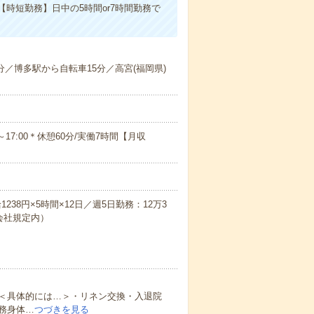
時短勤務】日中の5時間or7時間勤務で
分／博多駅から自転車15分／高宮(福岡県)
0～17:00＊休憩60分/実働7時間【月収
238円×5時間×12日／週5日勤務：12万3
（会社規定内）
＜具体的には…＞・リネン交換・入退院
務身体…
つづきを見る