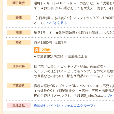
曜日頻度
週0日～/月1日～OK！（月～日のあいだ）★「火曜
す！★お仕事ゼロの週があっても大丈夫。働きたい日
時間
【1日3時間～も相談OK!】＜シフト例＞9:00～12:0010:00～1
どこち…
つづきを見る
期間
単発1日～！ ★勤務開始日や期間はお気軽にご相談く
時給
時給1,500円～1,875円
交通費
■ 交通費規定内支給 ※派遣先による
仕事内容
軽作業（仕分け・ピッキング・検品、商品管理）
＼チラシの仕分け／＜とってもシンプルなので未経験
や書籍などの仕分け・梱包▼商品のシール貼り・パッ
応募資格
職種未経験OK / ブランクOK / パソコンスキル不要 /
▼未経験OK！（副業歓迎☆）▼高校生不可▼携帯電
後のご連絡はメールです。「81100_info@ca…
つづき
派遣会社
株式会社バイトレ（キャムコムグループ）