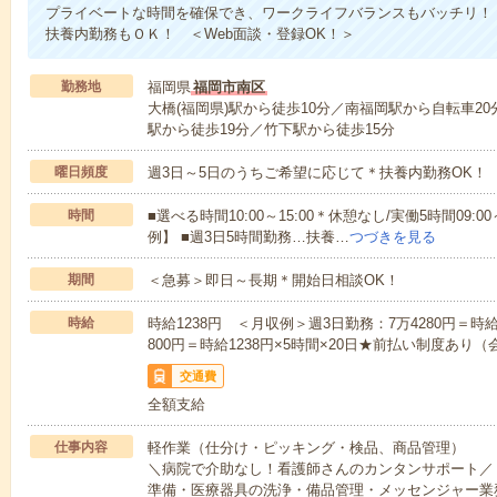
プライベートな時間を確保でき、ワークライフバランスもバッチリ！【
扶養内勤務もＯＫ！ ＜Web面談・登録OK！＞
勤務地
福岡県
福岡市南区
大橋(福岡県)駅から徒歩10分／南福岡駅から自転車20
駅から徒歩19分／竹下駅から徒歩15分
曜日頻度
週3日～5日のうちご希望に応じて＊扶養内勤務OK！
時間
■選べる時間10:00～15:00＊休憩なし/実働5時間09:0
例】 ■週3日5時間勤務…扶養…
つづきを見る
期間
＜急募＞即日～長期＊開始日相談OK！
時給
時給1238円 ＜月収例＞週3日勤務：7万4280円＝時給1
800円＝時給1238円×5時間×20日★前払い制度あり
交通費
全額支給
仕事内容
軽作業（仕分け・ピッキング・検品、商品管理）
＼病院で介助なし！看護師さんのカンタンサポート／
準備・医療器具の洗浄・備品管理・メッセンジャー業