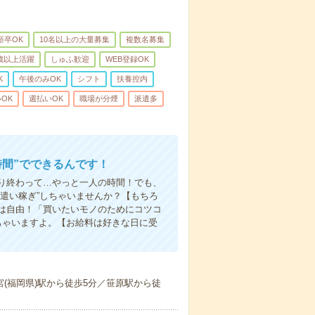
新卒OK
10名以上の大量募集
複数名募集
0歳以上活躍
しゅふ歓迎
WEB登録OK
K
午後のみOK
シフト
扶養控内
OK
週払いOK
職場が分煙
派遣多
時間”でできるんです！
り終わって…やっと一人の時間！でも、
遣い稼ぎ”しちゃいませんか？【もちろ
方は自由！「買いたいモノのためにコツコ
ちゃいますよ。【お給料は好きな日に受
宮(福岡県)駅から徒歩5分／笹原駅から徒