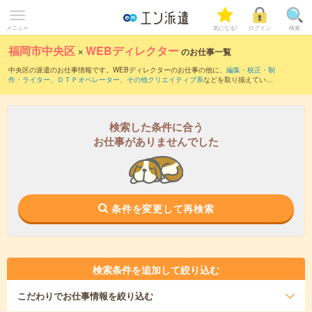
メニュー
気になる!
ログイン
検索
福岡市中央区
×
WEBディレクター
のお仕事一覧
中央区の派遣のお仕事情報です。WEBディレクターのお仕事の他に、
編集・校正・制
作・ライター
、
ＤＴＰオペレーター
、
その他クリエイティブ系
などを取り揃えていま
す。さらに、
短期
・
単発
などの期間や、
職種未経験OK
などのこだわり条件で絞り込ん
でいただけます。職種辞典：
WEBディレクターのお仕事とは？とは？
検索した条件に合う
お仕事がありませんでした
条件を変更して再検索
検索条件を追加して絞り込む
こだわり
でお仕事情報を絞り込む