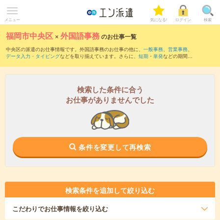
メニュー
気になる!
ログイン
検索
福岡市中央区
×
外国語事務
のお仕事一覧
中央区の派遣のお仕事情報です。外国語事務のお仕事の他に、
一般事務
、
営業事務
、
データ入力・タイピング
などを取り揃えています。さらに、
短期
・
単発
などの期間
や、
職種未経験OK
などのこだわり条件で絞り込んでいただけます。職種辞典：
外国語
事務のお仕事とは？とは？
検索した条件に合う
お仕事がありませんでした
条件を変更して再検索
検索条件を追加して絞り込む
こだわり
でお仕事情報を絞り込む