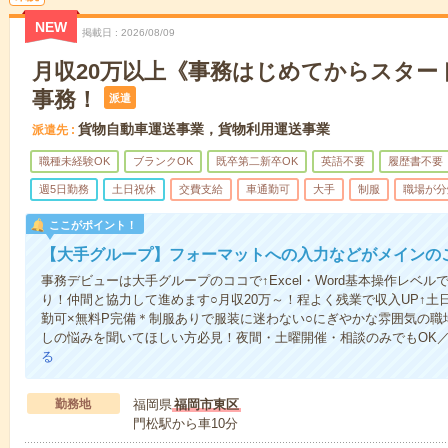
NEW
掲載日
2026/08/09
月収20万以上《事務はじめてからスター
事務！
派遣
貨物自動車運送事業，貨物利用運送事業
派遣先
職種未経験OK
ブランクOK
既卒第二新卒OK
英語不要
履歴書不要
週5日勤務
土日祝休
交費支給
車通勤可
大手
制服
職場が分
ここがポイント！
【大手グループ】フォーマットへの入力などがメインのこ
事務デビューは大手グループのココで↑Excel・Word基本操作レベ
り！仲間と協力して進めます○月収20万～！程よく残業で収入UP↑土
勤可×無料P完備＊制服ありで服装に迷わない○にぎやかな雰囲気の職
しの悩みを聞いてほしい方必見！夜間・土曜開催・相談のみでもOK
る
勤務地
福岡県
福岡市東区
門松駅から車10分