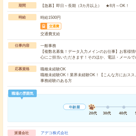
期間
【急募】即日～長期（3カ月以上） ★8月～OK！
時給
時給1500円
交通費
交通費支給
仕事内容
一般事務
【複数名募集！データ入力メインのお仕事】お客様情
心にご担当いただきます！そのほか、電話・メールで
応募資格
職種未経験OK
職種未経験OK！業界未経験OK！【こんな方におス
事務経験のある方
職場の雰囲気
年齢層
20代
30代
40代
アデコ株式会社
派遣会社