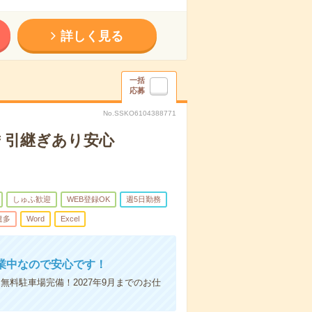
詳しく見る
一括
応募
No.SSKO6104388771
＊引継ぎあり安心
しゅふ歓迎
WEB登録OK
週5日勤務
遣多
Word
Excel
業中なので安心です！
無料駐車場完備！2027年9月までのお仕