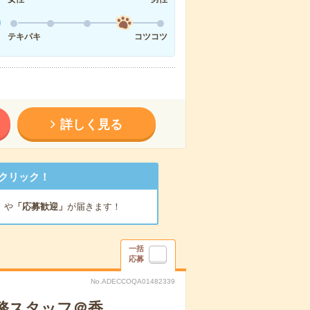
テキパキ
コツコツ
詳しく見る
クリック！
」
や
「応募歓迎」
が届きます！
一括
応募
No.ADECCOQA01482339
務スタッフ＠香