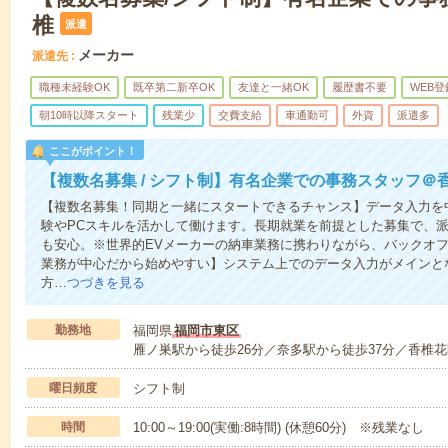
椎
派遣
メーカー
派遣先
職種未経験OK
既卒第二新卒OK
友達と一緒OK
履歴書不要
WEB登
朝10時以降スタート
残業少
交費支給
車通勤可
外資
派遣多
ここがポイント！
【複数名募集 / シフト制】有名企業での事務スタッフ＠
【複数名募集！同期と一緒にスタートできるチャンス】データ入力を
験やPCスキルを活かして働けます。長期就業を前提とした募集で、
も安心。※世界的EVメーカーの納車業務に携わりながら、バックオフ
業務が中心だから始めやすい】システム上でのデータ入力がメインと
方…
つづきを見る
勤務地
福岡県
福岡市東区
雁ノ巣駅から徒歩26分／奈多駅から徒歩37分／香椎花
曜日頻度
シフト制
時間
10:00～19:00(実働:8時間) (休憩60分) ※残業なし