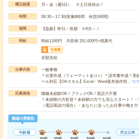
曜日頻度
月～金（週5日） ※土日祝休み！
時間
08:30～17:30(実働8時間 休憩1時間)
期間
【急募】即日～長期 ※8月～！
時給
時給1260円 月収例 201,600円+残業代
交通費
全額支給
仕事内容
一般事務
＊伝票作成（フォーマットあり○）＊請求書作成＊実
ール対応【OAスキル】Excel・Word基本操作程…
つ
応募資格
職種未経験OK / ブランクOK / 英語力不要
＊未経験の方歓迎＊未経験の方でも安心スタート！・
（電話面談の場合）・あなたに合ったお仕事や働き方
職場の雰囲気
年齢層
男女比率
20代
30代
40代
50代
60代