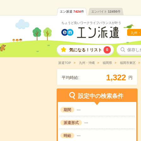
エン派遣
7424
件
エンバイト
12450
件
ちょうど良いワークライフバランスが叶う
九州・
気になる！リスト
0
保存し
派遣TOP
九州・沖縄
福岡県
福岡市東区
,
1
3
2
2
平均時給:
円
設定中の検索条件
期間
---
派遣形式
---
時給
---