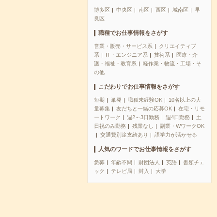
博多区
中央区
南区
西区
城南区
早
良区
職種でお仕事情報をさがす
営業・販売・サービス系
クリエイティブ
系
IT・エンジニア系
技術系
医療・介
護・福祉・教育系
軽作業・物流・工場・そ
の他
こだわりでお仕事情報をさがす
短期
単発
職種未経験OK
10名以上の大
量募集
友だちと一緒の応募OK
在宅・リモ
ートワーク
週2～3日勤務
週4日勤務
土
日祝のみ勤務
残業なし
副業・WワークOK
交通費別途支給あり
語学力が活かせる
人気のワードでお仕事情報をさがす
急募
年齢不問
財団法人
英語
書類チェ
ック
テレビ局
封入
大学