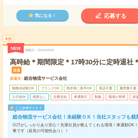
応募する
気になる！
未読
NEW
掲載日
2026/08/09
高時給＊期間限定＊17時30分に定時退社
派遣
総合物流サービス会社
派遣先
職種未経験OK
ブランクOK
既卒第二新卒OK
英語不要
履歴書不要
土日祝休
残業なし
交費支給
車通勤可
制服
職場が禁煙
派
ここがポイント！
総合物流サービス会社！未経験ＯＫ！当社スタッフも就
OJTがしっかりあり安心！先輩社員が教えてくれる環境！車通勤OK！
事です（延長の可能性あり）！