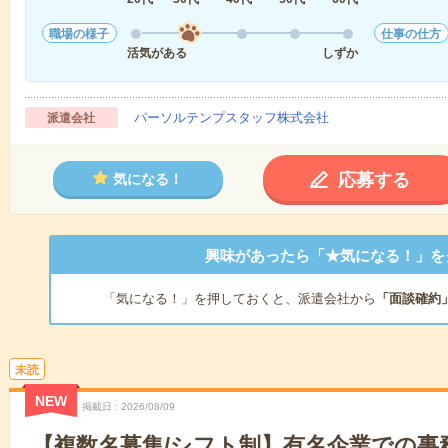
職場の様子
仕事の仕方
活気がある
しずか
パーソルテンプスタッフ株式会社
派遣会社
応募する
気になる！
興味があったら「★気になる！」を
「気になる！」を押しておくと、派遣会社から
「面談確約
未読
NEW
掲載日
2026/08/09
【複数名募集/シフト制】有名企業での事