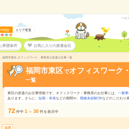
ヘル
沖縄版
エリア変更
た希望条件
お気に入りの派遣会社
福岡市東区 オフィスワーク・事務系の派遣の仕事一覧
福岡市東区
オフィスワーク
で
一覧
東区の派遣のお仕事情報です。オフィスワーク・事務系のお仕事には、
一般事
あります。さらに、
短期
・
単発
などの期間や、
職種未経験OK
などのこだわり
72
1
30
件中
～
件を表示中
未読