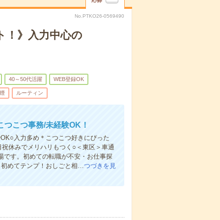
応募
No.PTKO26-0569490
ト！》入力中心の
40～50代活躍
WEB登録OK
煙
ルーティン
つこつ事務/未経験OK！
ルでOK○入力多め＊こつこつ好きにぴった
日祝休みでメリハリもつく○＜東区＞車通
場です。初めての転職が不安・お仕事探
／初めてテンプ！おしごと相…
つづきを見