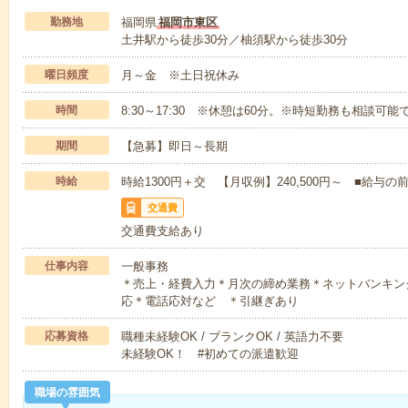
勤務地
福岡県
福岡市東区
土井駅から徒歩30分／柚須駅から徒歩30分
曜日頻度
月～金 ※土日祝休み
時間
8:30～17:30 ※休憩は60分。※時短勤務も相談可能
期間
【急募】即日～長期
時給
時給1300円＋交 【月収例】240,500円～ ■給
交通費
交通費支給あり
仕事内容
一般事務
＊売上・経費入力＊月次の締め業務＊ネットバンキン
応＊電話応対など ＊引継ぎあり
応募資格
職種未経験OK / ブランクOK / 英語力不要
未経験OK！ #初めての派遣歓迎
職場の雰囲気