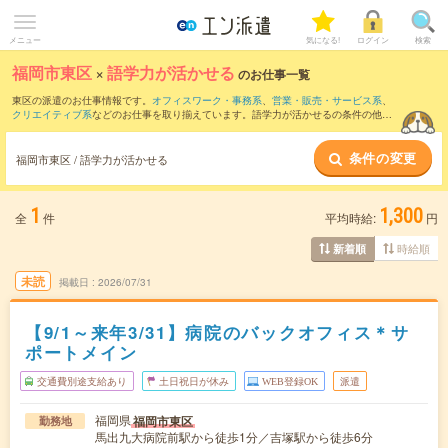
メニュー
気になる!
ログイン
検索
福岡市東区
×
語学力が活かせる
のお仕事一覧
東区の派遣のお仕事情報です。
オフィスワーク・事務系
、
営業・販売・サービス系
、
クリエイティブ系
などのお仕事を取り揃えています。語学力が活かせるの条件の他
に、
交通費別途支給あり
、
職種未経験OK
、
友だちと一緒の応募OK
などのこだわり条
件も取り揃えています。
条件の変更
福岡市東区 / 語学力が活かせる
1
1,300
全
件
平均時給:
円
時給順
新着順
未読
掲載日
2026/07/31
【9/1～来年3/31】病院のバックオフィス＊サ
ポートメイン
交通費別途支給あり
土日祝日が休み
WEB登録OK
派遣
福岡県
福岡市東区
勤務地
馬出九大病院前駅から徒歩1分／吉塚駅から徒歩6分