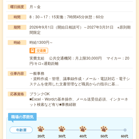
月～金
曜日頻度
8：30～17：15実働：7時間45分休憩：60分
時間
2026年9月1日（開始日相談可）～2027年3月31日 ※原則期
期間
間限定
時給1300円～
時給
交通費
実費支給 公共交通機関：月上限30,000円 マイカー：20
円/キロ×通勤距離
一般事務
仕事内容
・資料作成・管理、議事録作成・メール・電話対応・電子シ
ステムを使用した文書管理など職員からの指示に基…
ブランクOK
応募資格
■Excel・Wordの基本操作、メール送受信必須、インターネ
ット検索など有り■事務経験
職場の雰囲気
年齢層
20代
30代
40代
50代
60代