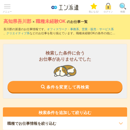
メニュー
気になる!
ログイン
検索
高知県吾川郡
×
職種未経験OK
のお仕事一覧
吾川郡の派遣のお仕事情報です。
オフィスワーク・事務系
、
営業・販売・サービス系
、
クリエイティブ系
などのお仕事を取り揃えています。職種未経験OKの条件の他に、
交通費別途支給あり
、
友だちと一緒の応募OK
、
週4日勤務
などのこだわり条件も取り
揃えています。
検索した条件に合う
お仕事がありませんでした
条件を変更して再検索
検索条件を追加して絞り込む
職種
でお仕事情報を絞り込む