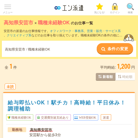
メニュー
気になる!
ログイン
検索
高知県安芸市
×
職種未経験OK
のお仕事一覧
安芸市の派遣のお仕事情報です。
オフィスワーク・事務系
、
営業・販売・サービス系
、
クリエイティブ系
などのお仕事を取り揃えています。職種未経験OKの条件の他に、
交通費別途支給あり
、
友だちと一緒の応募OK
、
週4日勤務
などのこだわり条件も取り
揃えています。
条件の変更
高知県安芸市 / 職種未経験OK
1
1,200
全
件
平均時給:
円
時給順
新着順
未読
給与即払いOK！駅チカ！高時給！平日休み！
調理補助
職種未経験OK
交通費別途支給あり
WEB登録OK
派遣
高知県安芸市
勤務地
安芸駅から徒歩3分