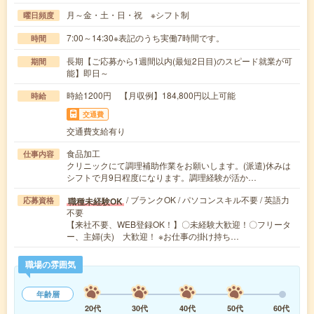
月～金・土・日・祝 ※シフト制
曜日頻度
7:00～14:30※表記のうち実働7時間です。
時間
長期【ご応募から1週間以内(最短2日目)のスピード就業が可
期間
能】即日～
時給1200円 【月収例】184,800円以上可能
時給
交通費
交通費支給有り
食品加工
仕事内容
クリニックにて調理補助作業をお願いします。(派遣)休みは
シフトで月9日程度になります。調理経験が活か…
/ ブランクOK / パソコンスキル不要 / 英語力
職種未経験OK
応募資格
不要
【来社不要、WEB登録OK！】〇未経験大歓迎！〇フリータ
ー、主婦(夫) 大歓迎！ ※お仕事の掛け持ち…
職場の雰囲気
年齢層
20代
30代
40代
50代
60代