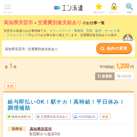
メニュー
気になる!
ログイン
検索
高知県安芸市
×
交通費別途支給あり
のお仕事一覧
安芸市の派遣のお仕事情報です。
オフィスワーク・事務系
、
営業・販売・サービス系
、
クリエイティブ系
などのお仕事を取り揃えています。交通費別途支給ありの条件の
他に、
職種未経験OK
、
友だちと一緒の応募OK
、
週4日勤務
などのこだわり条件も取り
揃えています。
条件の変更
高知県安芸市 / 交通費別途支給あり
1
1,200
全
件
平均時給:
円
時給順
新着順
未読
給与即払いOK！駅チカ！高時給！平日休み！
調理補助
職種未経験OK
交通費別途支給あり
WEB登録OK
派遣
高知県安芸市
勤務地
安芸駅から徒歩3分