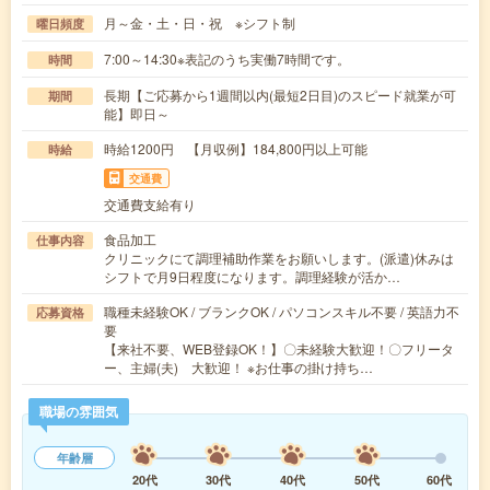
月～金・土・日・祝 ※シフト制
曜日頻度
7:00～14:30※表記のうち実働7時間です。
時間
長期【ご応募から1週間以内(最短2日目)のスピード就業が可
期間
能】即日～
時給1200円 【月収例】184,800円以上可能
時給
交通費
交通費支給有り
食品加工
仕事内容
クリニックにて調理補助作業をお願いします。(派遣)休みは
シフトで月9日程度になります。調理経験が活か…
職種未経験OK / ブランクOK / パソコンスキル不要 / 英語力不
応募資格
要
【来社不要、WEB登録OK！】〇未経験大歓迎！〇フリータ
ー、主婦(夫) 大歓迎！ ※お仕事の掛け持ち…
職場の雰囲気
年齢層
20代
30代
40代
50代
60代