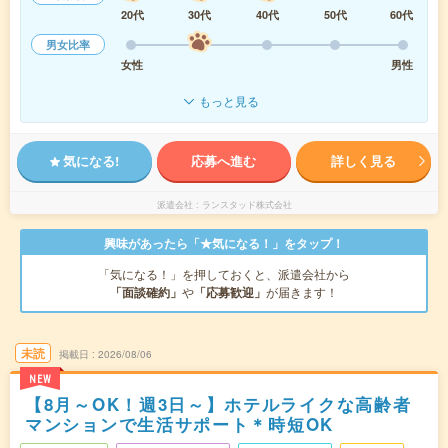
20代
30代
40代
50代
60代
男女比率
女性
男性
もっと見る
気になる!
応募へ進む
詳しく見る
派遣会社
ランスタッド株式会社
興味があったら「★気になる！」をタップ！
「気になる！」を押しておくと、派遣会社から
「面談確約」
や
「応募歓迎」
が届きます！
未読
掲載日
2026/08/06
NEW
【8月～OK！週3日～】ホテルライクな高齢者
マンションで生活サポート＊時短OK