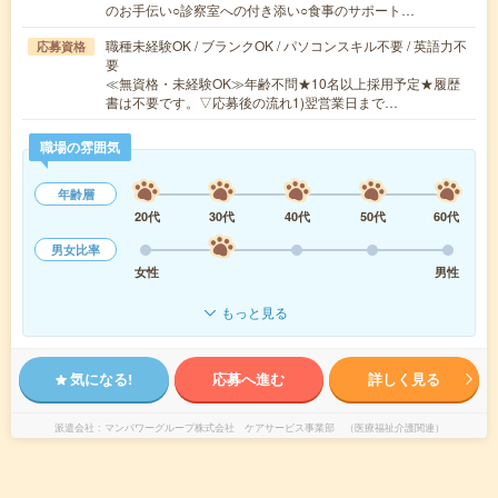
のお手伝い○診察室への付き添い○食事のサポート…
職種未経験OK / ブランクOK / パソコンスキル不要 / 英語力不
応募資格
要
≪無資格・未経験OK≫年齢不問★10名以上採用予定★履歴
書は不要です。▽応募後の流れ1)翌営業日まで…
職場の雰囲気
年齢層
20代
30代
40代
50代
60代
男女比率
女性
男性
もっと見る
気になる!
応募へ進む
詳しく見る
派遣会社
マンパワーグループ株式会社 ケアサービス事業部 （医療福祉介護関連）