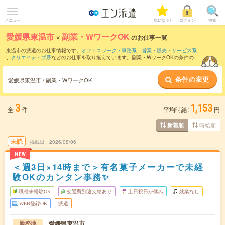
メニュー
気になる!
ログイン
検索
愛媛県東温市
×
副業・WワークOK
のお仕事一覧
東温市の派遣のお仕事情報です。
オフィスワーク・事務系
、
営業・販売・サービス系
、
クリエイティブ系
などのお仕事を取り揃えています。副業・WワークOKの条件の他
に、
交通費別途支給あり
、
職種未経験OK
、
友だちと一緒の応募OK
などのこだわり条
件も取り揃えています。
条件の変更
愛媛県東温市 / 副業・WワークOK
3
1,153
全
件
平均時給:
円
時給順
新着順
未読
掲載日
2026/08/06
NEW
＜週3日×14時まで＞有名菓子メーカーで未経
験OKのカンタン事務✨
職種未経験OK
交通費別途支給あり
土日祝日が休み
残業なし
WEB登録OK
派遣
愛媛県東温市
勤務地