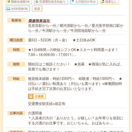
職種未経験OK
交通費別途支給あり
土日祝日が休み
残業なし
WEB登録OK
派遣
愛媛県東温市
勤務地
見奈良駅から---分／横河原駅から---分／愛大医学部南口駅か
ら---分／牛渕駅から---分／牛渕団地前駅から---分
週3日～5日OK（月～金） ★土日休みOK
曜日頻度
★1日4時間～の時短シフトOK★スタート時間選べます！
時間
7:00～16:009:00～17:0011:…
開始日はご相談ください！ ★急募 ★職場が気に入れば、
期間
長期でも働けます！
無資格未経験：時給1200円～ 経験者：時給1300円～ ★
時給
日払い／週払い制度あり（月払いも選べます）※稼働開始時
は手続き完了次第のお支払いとなります。
交通費
交通費全額支給※規定有
介護関連
仕事内容
＊入居者の方の「ありがとう」が嬉しい＊お年寄りを笑顔に
する介護のお仕事です。おじいちゃん、おばあちゃ…