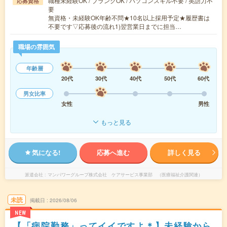
職種未経験OK / ブランクOK / パソコンスキル不要 / 英語力不
応募資格
要
無資格・未経験OK年齢不問★10名以上採用予定★履歴書は
不要です▽応募後の流れ1)翌営業日までに担当…
職場の雰囲気
年齢層
20代
30代
40代
50代
60代
男女比率
女性
男性
もっと見る
気になる!
応募へ進む
詳しく見る
派遣会社
マンパワーグループ株式会社 ケアサービス事業部 （医療福祉介護関連）
未読
掲載日
2026/08/06
NEW
【「病院勤務」ってイイですよ＊】未経験から