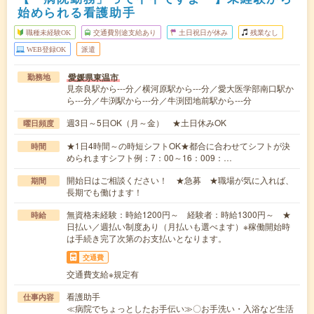
始められる看護助手
職種未経験OK
交通費別途支給あり
土日祝日が休み
残業なし
WEB登録OK
派遣
愛媛県東温市
勤務地
見奈良駅から---分／横河原駅から---分／愛大医学部南口駅か
ら---分／牛渕駅から---分／牛渕団地前駅から---分
週3日～5日OK（月～金） ★土日休みOK
曜日頻度
★1日4時間～の時短シフトOK★都合に合わせてシフトが決
時間
められますシフト例：7：00～16：009：…
開始日はご相談ください！ ★急募 ★職場が気に入れば、
期間
長期でも働けます！
無資格未経験：時給1200円～ 経験者：時給1300円～ ★
時給
日払い／週払い制度あり（月払いも選べます）※稼働開始時
は手続き完了次第のお支払いとなります。
交通費
交通費支給※規定有
看護助手
仕事内容
≪病院でちょっとしたお手伝い≫〇お手洗い・入浴など生活