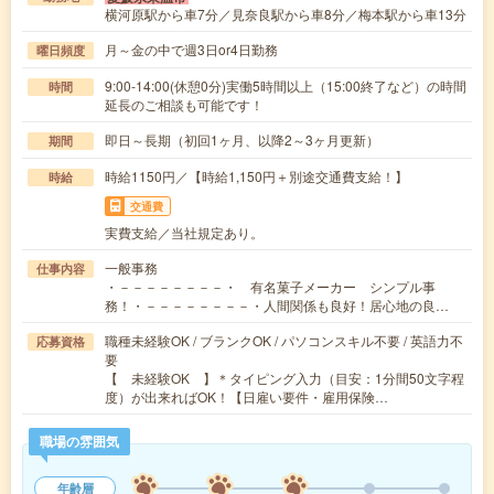
横河原駅から車7分／見奈良駅から車8分／梅本駅から車13分
月～金の中で週3日or4日勤務
曜日頻度
9:00-14:00(休憩0分)実働5時間以上（15:00終了など）の時間
時間
延長のご相談も可能です！
即日～長期（初回1ヶ月、以降2～3ヶ月更新）
期間
時給1150円／【時給1,150円＋別途交通費支給！】
時給
交通費
実費支給／当社規定あり。
一般事務
仕事内容
・－－－－－－－－・ 有名菓子メーカー シンプル事
務！・－－－－－－－－・人間関係も良好！居心地の良…
職種未経験OK / ブランクOK / パソコンスキル不要 / 英語力不
応募資格
要
【 未経験OK 】＊タイピング入力（目安：1分間50文字程
度）が出来ればOK！【日雇い要件・雇用保険…
職場の雰囲気
年齢層