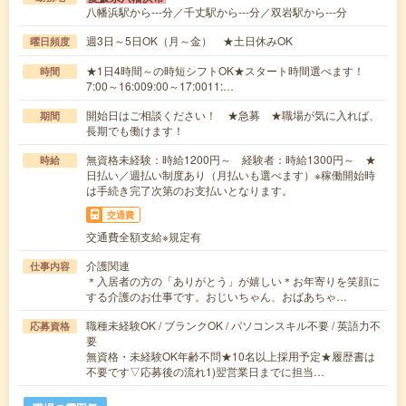
八幡浜駅から---分／千丈駅から---分／双岩駅から---分
週3日～5日OK（月～金） ★土日休みOK
曜日頻度
★1日4時間～の時短シフトOK★スタート時間選べます！
時間
7:00～16:009:00～17:0011:…
開始日はご相談ください！ ★急募 ★職場が気に入れば、
期間
長期でも働けます！
無資格未経験：時給1200円～ 経験者：時給1300円～ ★
時給
日払い／週払い制度あり（月払いも選べます）※稼働開始時
は手続き完了次第のお支払いとなります。
交通費
交通費全額支給※規定有
介護関連
仕事内容
＊入居者の方の「ありがとう」が嬉しい＊お年寄りを笑顔に
する介護のお仕事です。おじいちゃん、おばあちゃ…
職種未経験OK / ブランクOK / パソコンスキル不要 / 英語力不
応募資格
要
無資格・未経験OK年齢不問★10名以上採用予定★履歴書は
不要です▽応募後の流れ1)翌営業日までに担当…