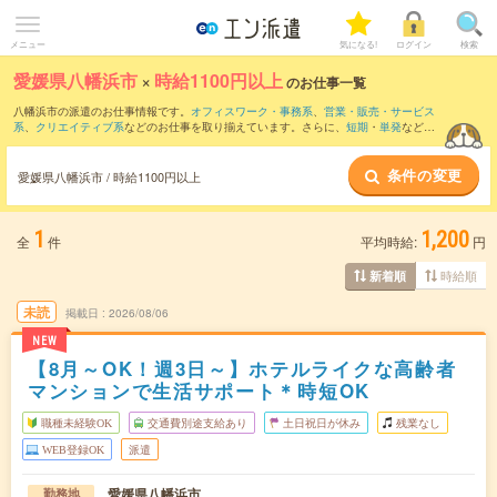
メニュー
気になる!
ログイン
検索
愛媛県八幡浜市
×
時給1100円以上
のお仕事一覧
八幡浜市の派遣のお仕事情報です。
オフィスワーク・事務系
、
営業・販売・サービス
系
、
クリエイティブ系
などのお仕事を取り揃えています。さらに、
短期
・
単発
などの
期間や、
職種未経験OK
などのこだわり条件で絞り込んでいただけます。
条件の変更
愛媛県八幡浜市 / 時給1100円以上
1
1,200
全
件
平均時給:
円
時給順
新着順
未読
掲載日
2026/08/06
NEW
【8月～OK！週3日～】ホテルライクな高齢者
マンションで生活サポート＊時短OK
職種未経験OK
交通費別途支給あり
土日祝日が休み
残業なし
WEB登録OK
派遣
愛媛県八幡浜市
勤務地