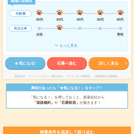
職場の雰囲気
年齢層
20代
30代
40代
50代
60代
男女比率
女性
男性
もっと見る
気になる!
応募へ進む
詳しく見る
派遣会社
マンパワーグループ株式会社 ケアサービス事業部 （医療福祉介護関連）
興味があったら「★気になる！」をタップ！
「気になる！」を押しておくと、派遣会社から
「面談確約」
や
「応募歓迎」
が届きます！
検索条件を追加して絞り込む