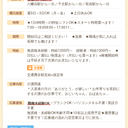
八幡浜駅から---分／千丈駅から---分／双岩駅から---分
週3日～5日OK（月～金） ★土日休みOK
曜日頻度
★1日4時間～の時短シフトOK★スタート時間選べます！
時間
7:00～16:009:00～17:0011:…
開始日はご相談ください！ ★急募 ★職場が気に入れば、
期間
長期でも働けます！
無資格未経験：時給1200円～ 経験者：時給1300円～ ★
時給
日払い／週払い制度あり（月払いも選べます）※稼働開始時
は手続き完了次第のお支払いとなります。
交通費
交通費全額支給※規定有
介護関連
仕事内容
＊入居者の方の「ありがとう」が嬉しい＊お年寄りを笑顔に
する介護のお仕事です。おじいちゃん、おばあちゃ…
/ ブランクOK / パソコンスキル不要 / 英語力
職種未経験OK
応募資格
不要
無資格・未経験OK年齢不問★10名以上採用予定★履歴書は
不要です▽応募後の流れ1)翌営業日までに担当…