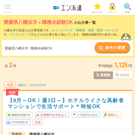
メニュー
気になる!
ログイン
検索
愛媛県八幡浜市
×
職種未経験OK
のお仕事一覧
八幡浜市の派遣のお仕事情報です。
オフィスワーク・事務系
、
営業・販売・サービス
系
、
クリエイティブ系
などのお仕事を取り揃えています。職種未経験OKの条件の他
に、
交通費別途支給あり
、
友だちと一緒の応募OK
、
週4日勤務
などのこだわり条件も
取り揃えています。
条件の変更
愛媛県八幡浜市 / 職種未経験OK
2
1,125
全
件
平均時給:
円
時給順
新着順
未読
掲載日
2026/08/06
NEW
【8月～OK！週3日～】ホテルライクな高齢者
マンションで生活サポート＊時短OK
職種未経験OK
交通費別途支給あり
土日祝日が休み
残業なし
WEB登録OK
派遣
愛媛県八幡浜市
勤務地