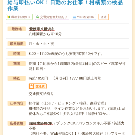
給与即払いOK！日勤のお仕事！柑橘類の検品
作業
職種未経験OK
交通費別途支給あり
WEB登録OK
派遣
愛媛県八幡浜市
勤務地
八幡浜駅から車10分
月～金・土・祝
曜日頻度
8:00～17:00※表記のうち実働7時間40分です。
時間
長期【ご応募から1週間以内(最短2日目)のスピード就業が可
期間
能】即日～
時給1050円 【月収例】177,188円以上可能
時給
交通費
交通費支給有り
軽作業（仕分け・ピッキング・検品、商品管理）
仕事内容
柑橘類の検品、ライン作業などをお願いします。(派遣)土日
祝休みもご相談OK！彡男女活躍中！経験ゼロか…
/ ブランクOK / パソコンスキル不要 / 英語力
職種未経験OK
応募資格
不要
【来社不要、WEB登録OK！】〇未経験大歓迎！〇フリータ