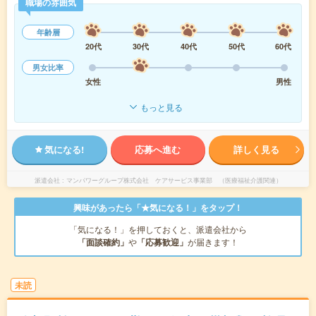
職場の雰囲気
年齢層
20代
30代
40代
50代
60代
男女比率
女性
男性
もっと見る
気になる!
応募へ進む
詳しく見る
派遣会社
マンパワーグループ株式会社 ケアサービス事業部 （医療福祉介護関連）
興味があったら「★気になる！」をタップ！
「気になる！」を押しておくと、派遣会社から
「面談確約」
や
「応募歓迎」
が届きます！
未読