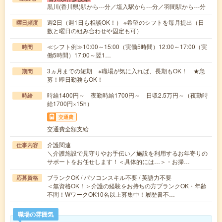
黒川(香川県)駅から---分／塩入駅から---分／羽間駅から---分
週2日（週1日も相談OK！） ※希望のシフトを毎月提出（日
曜日頻度
数と曜日の組み合わせや固定も可）
≪シフト例≫10:00～15:00（実働5時間）12:00～17:00（実
時間
働5時間）17:00～翌1…
3ヵ月までの短期 ※職場が気に入れば、長期もOK！ ★急
期間
募！即日勤務もOK！
時給1400円～ 夜勤時給1700円～ 日収2.5万円～（夜勤時
時給
給1700円×15h）
交通費
交通費全額支給
介護関連
仕事内容
＼介護施設で見守りやお手伝い／施設を利用するお年寄りの
サポートをお任せします！＜具体的には…＞・お掃…
ブランクOK / パソコンスキル不要 / 英語力不要
応募資格
＜無資格OK！＞介護の経験をお持ちの方ブランクOK・年齢
不問！WワークOK10名以上募集中！履歴書不…
職場の雰囲気