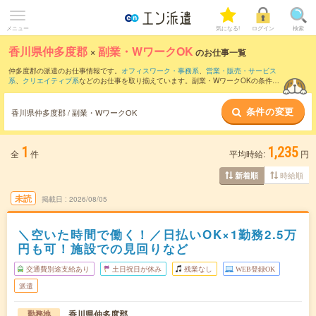
メニュー
気になる!
ログイン
検索
香川県仲多度郡
×
副業・WワークOK
のお仕事一覧
仲多度郡の派遣のお仕事情報です。
オフィスワーク・事務系
、
営業・販売・サービス
系
、
クリエイティブ系
などのお仕事を取り揃えています。副業・WワークOKの条件の
他に、
交通費別途支給あり
、
職種未経験OK
、
友だちと一緒の応募OK
などのこだわり
条件も取り揃えています。
条件の変更
香川県仲多度郡 / 副業・WワークOK
1
1,235
全
件
平均時給:
円
時給順
新着順
未読
掲載日
2026/08/05
＼空いた時間で働く！／日払いOK×1勤務2.5万
円も可！施設での見回りなど
交通費別途支給あり
土日祝日が休み
残業なし
WEB登録OK
派遣
香川県仲多度郡
勤務地