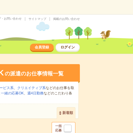
プ・お問い合わせ
サイトマップ
掲載のお問い合わせ
会員登録
ログイン
K
の派遣のお仕事情報一覧
ービス系
、
クリエイティブ系
などのお仕事を取
一緒の応募OK
、
週4日勤務
などのこだわり条
新着順
一括
応募