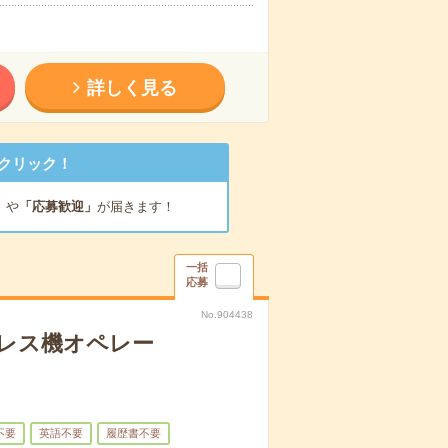
詳しく見る
クリック！
」
や
「応募歓迎」
が届きます！
一括
応募
No.904438
プレス機オペレー
不要
英語不要
履歴書不要