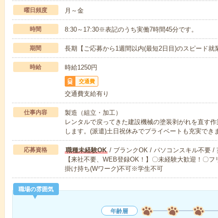
曜日頻度
月～金
時間
8:30～17:30※表記のうち実働7時間45分です。
期間
長期【ご応募から1週間以内(最短2日目)のスピード就
時給
時給1250円
交通費
交通費支給有り
仕事内容
製造（組立・加工）
レンタルで戻ってきた建設機械の塗装剥がれを直す作
します。(派遣)土日祝休みでプライベートも充実でき
応募資格
職種未経験OK
/ ブランクOK / パソコンスキル不要 /
【来社不要、WEB登録OK！】〇未経験大歓迎！〇フリ
掛け持ち(Wワーク)不可※学生不可
職場の雰囲気
年齢層