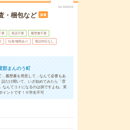
No.906828
査・梱包など
派遣
不要
英語不要
履歴書不要
可
社食/補助あり
電話対応なし
度郡まんのう町
て…履歴書を用意して…なんて必要もあ
よ！話だけ聞いて、いざ始めてみたら「雰
」なんてコトになるのは損ですよね。実
ポイントです！※学生不可