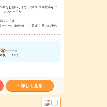
業をお願いします。(派遣)長期就業をご
…
つづきを見る
 英語力不要
ーター、主婦(夫) 大歓迎！ ※お仕事の
50代
60代
詳しく見る
一括
応募