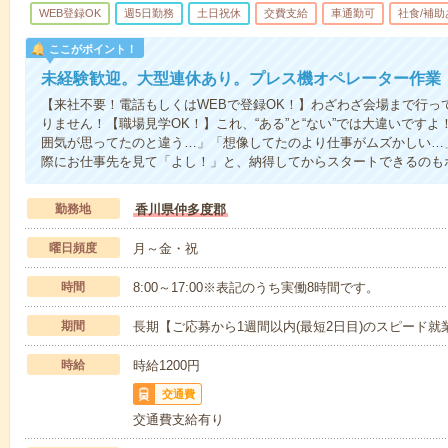
WEB登録OK
週5日勤務
土日祝休
交費支給
車通勤可
社食/補助
ここがポイント！
未経験歓迎。大型連休あり。プレス機オペレーター作業
【来社不要！電話もしくはWEBで登録OK！】わざわざ会場まで行っ
りません！【職場見学OK！】これ、“ある”と“ない”では大違いです
囲気が思ってたのと違う…」「想像してたのより仕事がムズかしい…
際にお仕事先を見て「よし！」と、納得してからスタートできるのも
勤務地
香川県仲多度郡
曜日頻度
月～金・祝
時間
8:00～17:00※表記のうち実働8時間です。
期間
長期【ご応募から1週間以内(最短2日目)のスピード就
時給
時給1200円
交通費
交通費支給有り