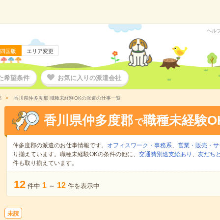
ヘル
四国版
エリア変更
た希望条件
お気に入りの派遣会社
郡
香川県仲多度郡 職種未経験OKの派遣の仕事一覧
香川県仲多度郡
職種未経験O
で
仲多度郡の派遣のお仕事情報です。
オフィスワーク・事務系
、
営業・販売・サ
り揃えています。職種未経験OKの条件の他に、
交通費別途支給あり
、
友だちと
件も取り揃えています。
12
1
12
件中
～
件を表示中
未読