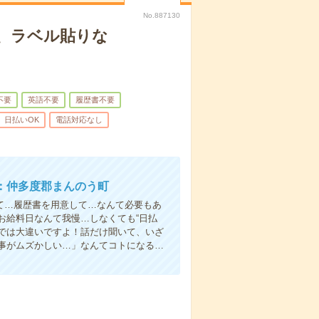
No.887130
、ラベル貼りな
不要
英語不要
履歴書不要
日払いOK
電話対応なし
：仲多度郡まんのう町
て…履歴書を用意して…なんて必要もあ
お給料日なんて我慢…しなくても“日払
い”では大違いですよ！話だけ聞いて、いざ
事がムズかしい…」なんてコトになる…