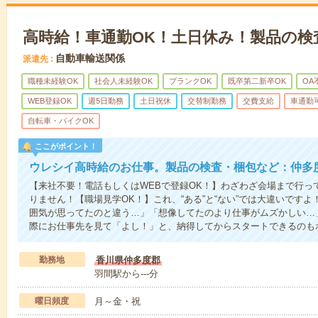
高時給！車通勤OK！土日休み！製品の検
自動車輸送関係
派遣先
職種未経験OK
社会人未経験OK
ブランクOK
既卒第二新卒OK
OA
WEB登録OK
週5日勤務
土日祝休
交替制勤務
交費支給
車通勤
自転車・バイクOK
ここがポイント！
ウレシイ高時給のお仕事。製品の検査・梱包など：仲多
【来社不要！電話もしくはWEBで登録OK！】わざわざ会場まで行っ
りません！【職場見学OK！】これ、“ある”と“ない”では大違いです
囲気が思ってたのと違う…」「想像してたのより仕事がムズかしい…
際にお仕事先を見て「よし！」と、納得してからスタートできるのも
勤務地
香川県仲多度郡
羽間駅から---分
曜日頻度
月～金・祝