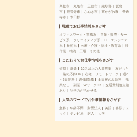
高松市
丸亀市
三豊市
綾歌郡
坂出
市
観音寺市
さぬき市
東かがわ市
善通
寺市
木田郡
職種でお仕事情報をさがす
オフィスワーク・事務系
営業・販売・サー
ビス系
クリエイティブ系
IT・エンジニア
系
技術系
医療・介護・福祉・教育系
軽
作業・物流・工場・その他
こだわりでお仕事情報をさがす
短期
単発
10名以上の大量募集
友だちと
一緒の応募OK
在宅・リモートワーク
週2
～3日勤務
週4日勤務
土日祝のみ勤務
残
業なし
副業・WワークOK
交通費別途支給
あり
語学力が活かせる
人気のワードでお仕事情報をさがす
急募
年齢不問
財団法人
英語
書類チェ
ック
テレビ局
封入
大学