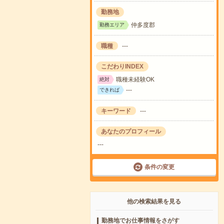
勤務地
仲多度郡
勤務エリア
職種
---
こだわりINDEX
職種未経験OK
絶対
---
できれば
キーワード
---
あなたのプロフィール
---
条件の変更
他の検索結果を見る
勤務地でお仕事情報をさがす