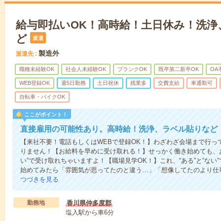
給与即払いOK！高時給！土日休み！洗浄
ど
派遣
製造外
派遣先
職種未経験OK
社会人未経験OK
ブランクOK
既卒第二新卒OK
OA
WEB登録OK
週5日勤務
土日祝休
残業多
交費支給
車通勤可
自転車・バイクOK
ここがポイント！
直接雇用の可能性あり。高時給！洗浄、ラベル貼りなど
【来社不要！電話もしくはWEBで登録OK！】わざわざ会場まで行っ
りません！【お給料を早めに受け取れる！】せっかく働き始めても、
い”で受け取れちゃいますよ！【職場見学OK！】これ、“ある”と“な
始めてみたら「雰囲気が思ってたのと違う…」「想像してたのより仕
つづきを見る
勤務地
香川県仲多度郡
塩入駅から車6分