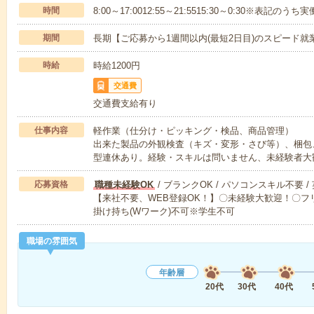
時間
8:00～17:0012:55～21:5515:30～0:30※表記のう
期間
長期【ご応募から1週間以内(最短2日目)のスピード就
時給
時給1200円
交通費
交通費支給有り
仕事内容
軽作業（仕分け・ピッキング・検品、商品管理）
出来た製品の外観検査（キズ・変形・さび等）、梱包
型連休あり。経験・スキルは問いません、未経験者大
応募資格
職種未経験OK
/ ブランクOK / パソコンスキル不要 /
【来社不要、WEB登録OK！】〇未経験大歓迎！〇フリ
掛け持ち(Wワーク)不可※学生不可
職場の雰囲気
年齢層
20代
30代
40代