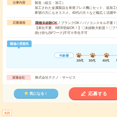
仕事内容
製造（組立・加工）
加工された金属製品を単発プレス機にセット、追加工作
希望の方にもオススメ。40代の方々など幅広く活躍中
応募資格
職種未経験OK
/ ブランクOK / パソコンスキル不要 /
【来社不要、WEB登録OK！】〇未経験大歓迎！〇フリ
掛け持ち(Wワーク)不可※学生不可
職場の雰囲気
年齢層
20代
30代
40代
株式会社テクノ・サービス
派遣会社
応募する
気になる！
未読