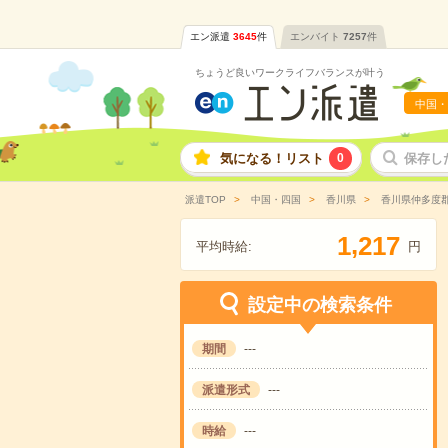
エン派遣
3645
件
エンバイト
7257
件
ちょうど良いワークライフバランスが叶う
中国・
気になる！リスト
0
保存し
派遣TOP
中国・四国
香川県
香川県仲多度
,
1
2
1
7
平均時給:
円
設定中の検索条件
期間
---
派遣形式
---
時給
---