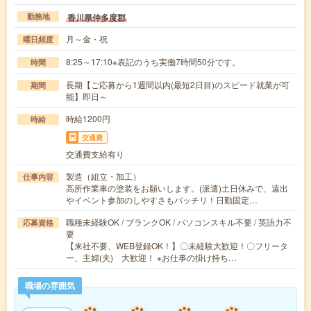
香川県仲多度郡
勤務地
月～金・祝
曜日頻度
8:25～17:10※表記のうち実働7時間50分です。
時間
長期【ご応募から1週間以内(最短2日目)のスピード就業が可
期間
能】即日～
時給1200円
時給
交通費
交通費支給有り
製造（組立・加工）
仕事内容
高所作業車の塗装をお願いします。(派遣)土日休みで、遠出
やイベント参加のしやすさもバッチリ！日勤固定…
職種未経験OK / ブランクOK / パソコンスキル不要 / 英語力不
応募資格
要
【来社不要、WEB登録OK！】〇未経験大歓迎！〇フリータ
ー、主婦(夫) 大歓迎！ ※お仕事の掛け持ち…
職場の雰囲気