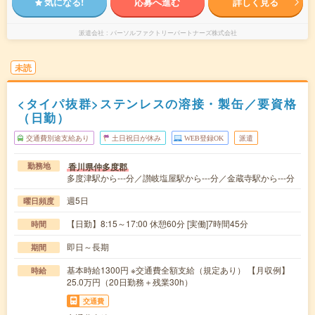
気になる!
応募へ進む
詳しく見る
派遣会社
パーソルファクトリーパートナーズ株式会社
未読
<タイパ抜群>ステンレスの溶接・製缶／要資格
（日勤）
交通費別途支給あり
土日祝日が休み
WEB登録OK
派遣
香川県仲多度郡
勤務地
多度津駅から---分／讃岐塩屋駅から---分／金蔵寺駅から---分
週5日
曜日頻度
【日勤】8:15～17:00 休憩60分 [実働]7時間45分
時間
即日～長期
期間
基本時給1300円 ※交通費全額支給（規定あり） 【月収例】
時給
25.0万円（20日勤務＋残業30h）
交通費