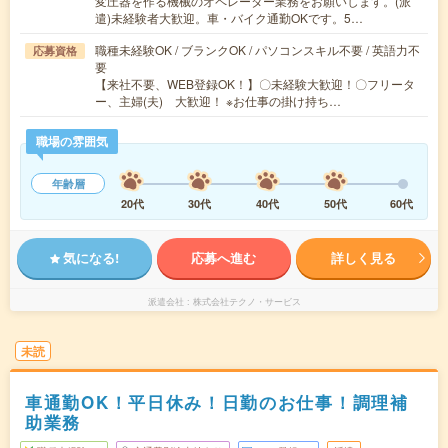
変圧器を作る機械のオペレーター業務をお願いします。(派
遣)未経験者大歓迎。車・バイク通勤OKです。5…
職種未経験OK / ブランクOK / パソコンスキル不要 / 英語力不
応募資格
要
【来社不要、WEB登録OK！】〇未経験大歓迎！〇フリータ
ー、主婦(夫) 大歓迎！ ※お仕事の掛け持ち…
職場の雰囲気
年齢層
20代
30代
40代
50代
60代
気になる!
応募へ進む
詳しく見る
派遣会社
株式会社テクノ・サービス
未読
車通勤OK！平日休み！日勤のお仕事！調理補
助業務