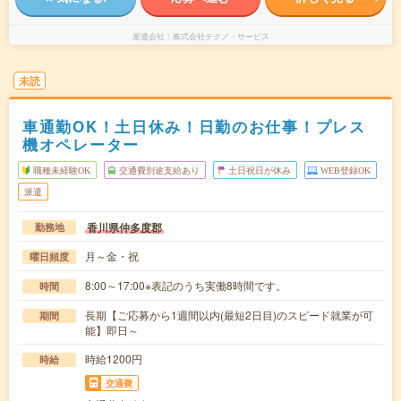
派遣会社
株式会社テクノ・サービス
未読
車通勤OK！土日休み！日勤のお仕事！プレス
機オペレーター
職種未経験OK
交通費別途支給あり
土日祝日が休み
WEB登録OK
派遣
香川県仲多度郡
勤務地
月～金・祝
曜日頻度
8:00～17:00※表記のうち実働8時間です。
時間
長期【ご応募から1週間以内(最短2日目)のスピード就業が可
期間
能】即日～
時給1200円
時給
交通費