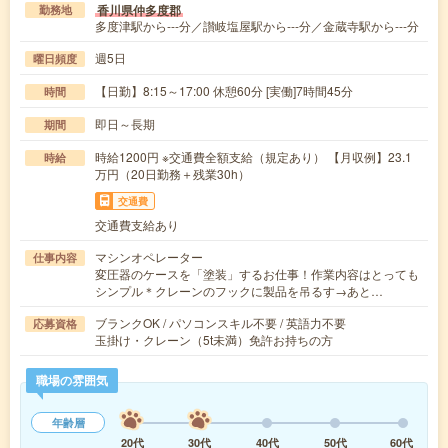
香川県仲多度郡
勤務地
多度津駅から---分／讃岐塩屋駅から---分／金蔵寺駅から---分
週5日
曜日頻度
【日勤】8:15～17:00 休憩60分 [実働]7時間45分
時間
即日～長期
期間
時給1200円 ※交通費全額支給（規定あり） 【月収例】23.1
時給
万円（20日勤務＋残業30h）
交通費
交通費支給あり
マシンオペレーター
仕事内容
変圧器のケースを「塗装」するお仕事！作業内容はとっても
シンプル＊クレーンのフックに製品を吊るす→あと…
ブランクOK / パソコンスキル不要 / 英語力不要
応募資格
玉掛け・クレーン（5t未満）免許お持ちの方
職場の雰囲気
年齢層
20代
30代
40代
50代
60代