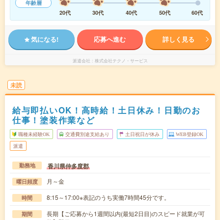
年齢層
20代
30代
40代
50代
60代
気になる!
応募へ進む
詳しく見る
派遣会社
株式会社テクノ・サービス
未読
給与即払いOK！高時給！土日休み！日勤のお
仕事！塗装作業など
職種未経験OK
交通費別途支給あり
土日祝日が休み
WEB登録OK
派遣
香川県仲多度郡
勤務地
月～金
曜日頻度
8:15～17:00※表記のうち実働7時間45分です。
時間
長期【ご応募から1週間以内(最短2日目)のスピード就業が可
期間