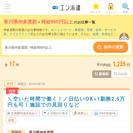
メニュー
気になる!
ログイン
検索
香川県仲多度郡
×
時給950円以上
のお仕事一覧
仲多度郡の派遣のお仕事情報です。
オフィスワーク・事務系
、
営業・販売・サービス
系
、
クリエイティブ系
などのお仕事を取り揃えています。さらに、
短期
・
単発
などの
期間や、
職種未経験OK
などのこだわり条件で絞り込んでいただけます。
条件の変更
時給
1050円以上
・
1800円以上
の求人はこちら
香川県仲多度郡 / 時給950円以上
当サイトでは法令を遵守し、最低賃金以上の求人のみを掲載しています。
17
1,235
全
件
平均時給:
円
時給順
新着順
未読
掲載日
2026/08/05
NEW
＼空いた時間で働く！／日払いOK×1勤務2.5万
円も可！施設での見回りなど
交通費別途支給あり
土日祝日が休み
残業なし
WEB登録OK
派遣
香川県仲多度郡
勤務地