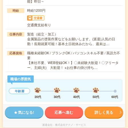
能】即日～
時給1200円
時給
交通費
交通費支給有り
製造（組立・加工）
仕事内容
金属製品の塗装作業などをお願いします。(派遣)人気の日
勤！長期就業可能！基本土日祝休みだから、週末は…
職種未経験OK / ブランクOK / パソコンスキル不要 / 英語力不
応募資格
要
【来社不要、WEB登録OK！】〇未経験大歓迎！〇フリータ
ー、主婦(夫) 大歓迎！ ※お仕事の掛け持ち…
職場の雰囲気
年齢層
20代
30代
40代
50代
60代
気になる!
応募へ進む
詳しく見る
派遣会社
株式会社テクノ・サービス