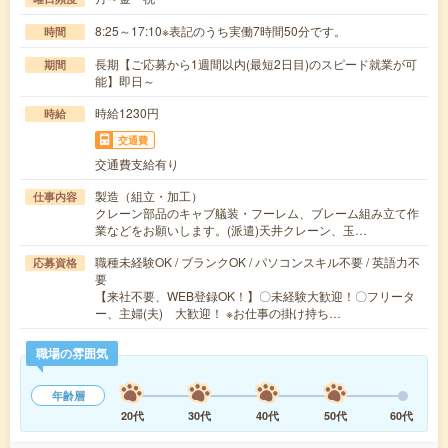
8:25～17:10※表記のうち実働7時間50分です。
時間
長期【ご応募から1週間以内(最短2日目)のスピード就業が可
期間
能】即日～
時給1230円
時給
交通費
交通費支給有り
製造（組立・加工）
仕事内容
クレーン部品のキャブ艤装・フーレム、ブレーム組み立て作
業などをお願いします。(派遣)天井クレーン、玉…
職種未経験OK / ブランクOK / パソコンスキル不要 / 英語力不
応募資格
要
【来社不要、WEB登録OK！】〇未経験大歓迎！〇フリータ
ー、主婦(夫) 大歓迎！ ※お仕事の掛け持ち…
職場の雰囲気
年齢層
20代
30代
40代
50代
60代