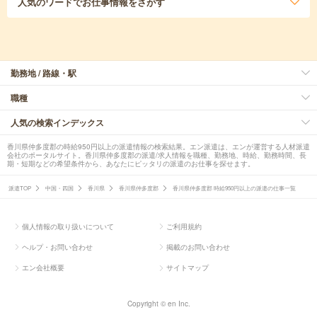
人気のワード
でお仕事情報をさがす
勤務地 / 路線・駅
職種
人気の検索インデックス
香川県仲多度郡の時給950円以上の派遣情報の検索結果。エン派遣は、エンが運営する人材派遣
会社のポータルサイト。香川県仲多度郡の派遣/求人情報を職種、勤務地、時給、勤務時間、長
期・短期などの希望条件から、あなたにピッタリの派遣のお仕事を探せます。
派遣TOP
中国・四国
香川県
香川県仲多度郡
香川県仲多度郡 時給950円以上の派遣の仕事一覧
個人情報の取り扱いについて
ご利用規約
ヘルプ・お問い合わせ
掲載のお問い合わせ
エン会社概要
サイトマップ
Copyright © en Inc.