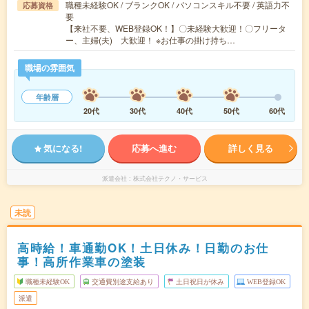
職種未経験OK / ブランクOK / パソコンスキル不要 / 英語力不
応募資格
要
【来社不要、WEB登録OK！】〇未経験大歓迎！〇フリータ
ー、主婦(夫) 大歓迎！ ※お仕事の掛け持ち…
職場の雰囲気
年齢層
20代
30代
40代
50代
60代
気になる!
応募へ進む
詳しく見る
派遣会社
株式会社テクノ・サービス
未読
高時給！車通勤OK！土日休み！日勤のお仕
事！高所作業車の塗装
職種未経験OK
交通費別途支給あり
土日祝日が休み
WEB登録OK
派遣