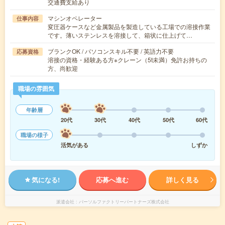
交通費支給あり
マシンオペレーター
仕事内容
変圧器ケースなど金属製品を製造している工場での溶接作業
です。薄いステンレスを溶接して、箱状に仕上げて…
ブランクOK / パソコンスキル不要 / 英語力不要
応募資格
溶接の資格・経験ある方※クレーン（5t未満）免許お持ちの
方、尚歓迎
職場の雰囲気
年齢層
20代
30代
40代
50代
60代
職場の様子
活気がある
しずか
気になる!
応募へ進む
詳しく見る
派遣会社
パーソルファクトリーパートナーズ株式会社