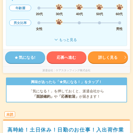
年齢層
20代
30代
40代
50代
60代
男女比率
女性
男性
もっと見る
気になる!
応募へ進む
詳しく見る
派遣会社
ケアスタッフィング株式会社
興味があったら「★気になる！」をタップ！
「気になる！」を押しておくと、派遣会社から
「面談確約」
や
「応募歓迎」
が届きます！
未読
高時給！土日休み！日勤のお仕事！入出荷作業