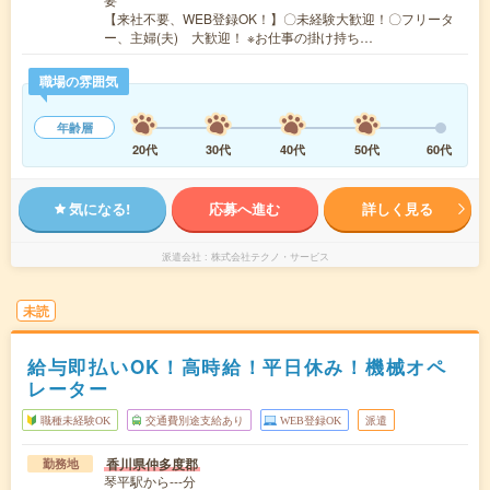
【来社不要、WEB登録OK！】〇未経験大歓迎！〇フリータ
ー、主婦(夫) 大歓迎！ ※お仕事の掛け持ち…
職場の雰囲気
年齢層
20代
30代
40代
50代
60代
気になる!
応募へ進む
詳しく見る
派遣会社
株式会社テクノ・サービス
未読
給与即払いOK！高時給！平日休み！機械オペ
レーター
職種未経験OK
交通費別途支給あり
WEB登録OK
派遣
香川県仲多度郡
勤務地
琴平駅から---分