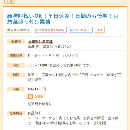
未読
給与即払いOK！平日休み！日勤のお仕事！お
惣菜盛り付け業務
職種未経験OK
交通費別途支給あり
WEB登録OK
派遣
香川県仲多度郡
勤務地
高瀬(香川県)駅から徒歩15分
月～金・土・日・祝 ※シフト制
曜日頻度
8:00～16:00※表記のうち実働7時間です。
時間
長期【ご応募から1週間以内(最短2日目)のスピード就業が可
期間
能】即日～
時給1120円
時給
交通費
交通費支給有り
食品加工
仕事内容
スーパーマーケット内にてお惣菜・お弁当の調理、盛り付
け、店舗内への陳列業務をお願いします。(派遣)週…