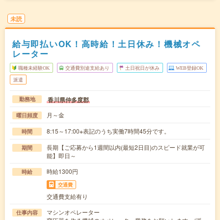
未読
給与即払いOK！高時給！土日休み！機械オペ
レーター
職種未経験OK
交通費別途支給あり
土日祝日が休み
WEB登録OK
派遣
香川県仲多度郡
勤務地
月～金
曜日頻度
8:15～17:00※表記のうち実働7時間45分です。
時間
長期【ご応募から1週間以内(最短2日目)のスピード就業が可
期間
能】即日～
時給1300円
時給
交通費
交通費支給有り
マシンオペレーター
仕事内容