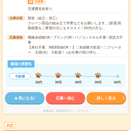
交通費
交通費支給有り
製造（組立・加工）
仕事内容
クレーン部品の組み立て作業などをお願いします。(派遣)長
期就業をご希望の方にもオススメ！30代の方も…
職種未経験OK / ブランクOK / パソコンスキル不要 / 英語力不
応募資格
要
【来社不要、WEB登録OK！】〇未経験大歓迎！〇フリータ
ー、主婦(夫) 大歓迎！ ※お仕事の掛け持ち…
職場の雰囲気
年齢層
20代
30代
40代
50代
60代
気になる!
応募へ進む
詳しく見る
派遣会社
株式会社テクノ・サービス
未読