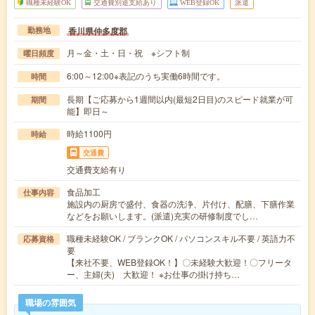
職種未経験OK
交通費別途支給あり
WEB登録OK
派遣
香川県仲多度郡
勤務地
月～金・土・日・祝 ※シフト制
曜日頻度
6:00～12:00※表記のうち実働6時間です。
時間
長期【ご応募から1週間以内(最短2日目)のスピード就業が可
期間
能】即日～
時給1100円
時給
交通費
交通費支給有り
食品加工
仕事内容
施設内の厨房で盛付、食器の洗浄、片付け、配膳、下膳作業
などをお願いします。(派遣)充実の研修制度でし…
職種未経験OK / ブランクOK / パソコンスキル不要 / 英語力不
応募資格
要
【来社不要、WEB登録OK！】〇未経験大歓迎！〇フリータ
ー、主婦(夫) 大歓迎！ ※お仕事の掛け持ち…
職場の雰囲気