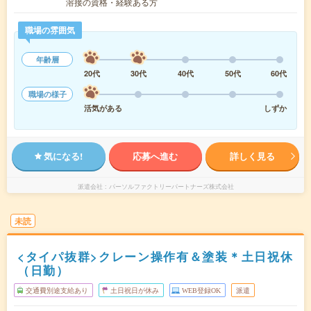
溶接の資格・経験ある方
職場の雰囲気
年齢層
20代
30代
40代
50代
60代
職場の様子
活気がある
しずか
気になる!
応募へ進む
詳しく見る
派遣会社
パーソルファクトリーパートナーズ株式会社
未読
<タイパ抜群>クレーン操作有＆塗装＊土日祝休
（日勤）
交通費別途支給あり
土日祝日が休み
WEB登録OK
派遣