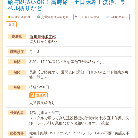
給与即払いOK！高時給！土日休み！洗浄、ラ
ベル貼りなど
職種未経験OK
交通費別途支給あり
土日祝日が休み
WEB登録OK
派遣
香川県仲多度郡
勤務地
塩入駅から車6分
月～金
曜日頻度
8:30～17:30※表記のうち実働7時間45分です。
時間
長期【ご応募から1週間以内(最短2日目)のスピード就業が可
期間
能】即日～
時給1250円
時給
交通費
交通費支給有り
製造（組立・加工）
仕事内容
レンタルで戻ってきた建設機械の塗装剥がれを直す作業、洗
浄、ラベル貼り業務などをお願いします。(派遣)…
職種未経験OK / ブランクOK / パソコンスキル不要 / 英語力不
応募資格
要