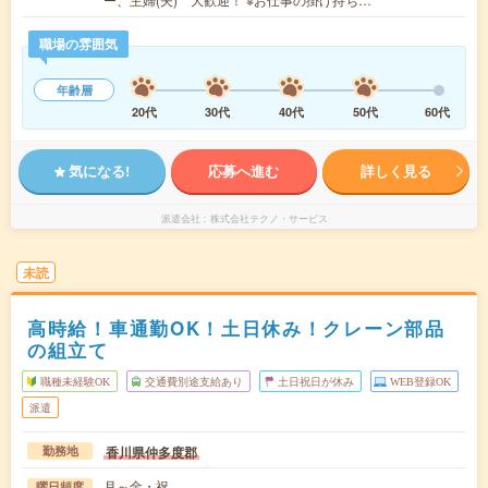
職場の雰囲気
年齢層
20代
30代
40代
50代
60代
気になる!
応募へ進む
詳しく見る
派遣会社
株式会社テクノ・サービス
未読
高時給！車通勤OK！土日休み！クレーン部品
の組立て
職種未経験OK
交通費別途支給あり
土日祝日が休み
WEB登録OK
派遣
香川県仲多度郡
勤務地
月～金・祝
曜日頻度