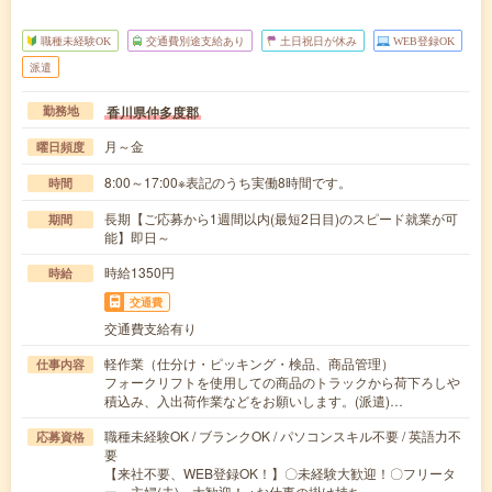
職種未経験OK
交通費別途支給あり
土日祝日が休み
WEB登録OK
派遣
香川県仲多度郡
勤務地
月～金
曜日頻度
8:00～17:00※表記のうち実働8時間です。
時間
長期【ご応募から1週間以内(最短2日目)のスピード就業が可
期間
能】即日～
時給1350円
時給
交通費
交通費支給有り
軽作業（仕分け・ピッキング・検品、商品管理）
仕事内容
フォークリフトを使用しての商品のトラックから荷下ろしや
積込み、入出荷作業などをお願いします。(派遣)…
職種未経験OK / ブランクOK / パソコンスキル不要 / 英語力不
応募資格
要
【来社不要、WEB登録OK！】〇未経験大歓迎！〇フリータ
ー、主婦(夫) 大歓迎！ ※お仕事の掛け持ち…