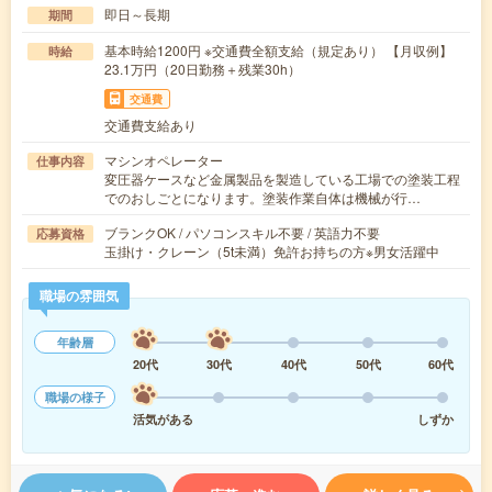
即日～長期
期間
基本時給1200円 ※交通費全額支給（規定あり） 【月収例】
時給
23.1万円（20日勤務＋残業30h）
交通費
交通費支給あり
マシンオペレーター
仕事内容
変圧器ケースなど金属製品を製造している工場での塗装工程
でのおしごとになります。塗装作業自体は機械が行…
ブランクOK / パソコンスキル不要 / 英語力不要
応募資格
玉掛け・クレーン（5t未満）免許お持ちの方※男女活躍中
職場の雰囲気
年齢層
20代
30代
40代
50代
60代
職場の様子
活気がある
しずか