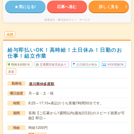
気になる!
応募へ進む
詳しく見る
派遣会社
株式会社テクノ・サービス
未読
給与即払いOK！高時給！土日休み！日勤のお
仕事！組立作業
職種未経験OK
交通費別途支給あり
土日祝日が休み
WEB登録OK
派遣
香川県仲多度郡
勤務地
月～金・土・祝
曜日頻度
8:25～17:10※表記のうち実働7時間50分です。
時間
長期【ご応募から1週間以内(最短2日目)のスピード就業が可
期間
能】即日～
時給1200円
時給