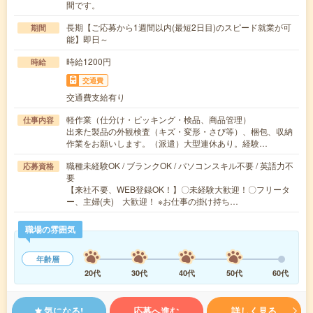
間です。
長期【ご応募から1週間以内(最短2日目)のスピード就業が可
期間
能】即日～
時給1200円
時給
交通費
交通費支給有り
軽作業（仕分け・ピッキング・検品、商品管理）
仕事内容
出来た製品の外観検査（キズ・変形・さび等）、梱包、収納
作業をお願いします。（派遣）大型連休あり。経験…
職種未経験OK / ブランクOK / パソコンスキル不要 / 英語力不
応募資格
要
【来社不要、WEB登録OK！】〇未経験大歓迎！〇フリータ
ー、主婦(夫) 大歓迎！ ※お仕事の掛け持ち…
職場の雰囲気
年齢層
20代
30代
40代
50代
60代
気になる!
応募へ進む
詳しく見る