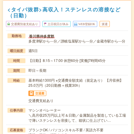
<タイパ抜群>高収入！ステンレスの溶接など
（日勤）
交通費別途支給あり
土日祝日が休み
WEB登録OK
派遣
香川県仲多度郡
勤務地
多度津駅から---分／讃岐塩屋駅から---分／金蔵寺駅から---分
週5日
曜日頻度
【日勤】8:15～17:00 休憩60分 [実働]7時間45分
時間
即日～長期
期間
基本時給1300円 ※交通費全額支給（規定あり） 【月収例】
時給
25.0万円（20日勤務＋残業30h）
交通費
交通費支給あり
マシンオペレーター
仕事内容
＼高月収25万円以上可＆日勤／金属製品を製造している工場
で薄いステンレスを溶接して、箱状に仕上げてい…
ブランクOK / パソコンスキル不要 / 英語力不要
応募資格