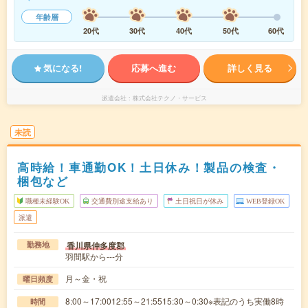
年齢層
20代
30代
40代
50代
60代
気になる!
応募へ進む
詳しく見る
派遣会社
株式会社テクノ・サービス
未読
高時給！車通勤OK！土日休み！製品の検査・
梱包など
職種未経験OK
交通費別途支給あり
土日祝日が休み
WEB登録OK
派遣
香川県仲多度郡
勤務地
羽間駅から---分
月～金・祝
曜日頻度
8:00～17:0012:55～21:5515:30～0:30※表記のうち実働8時
時間