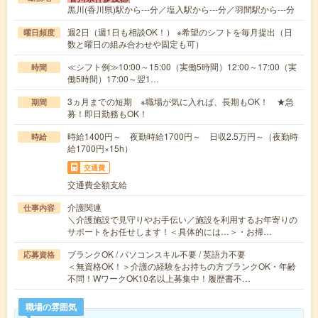
黒川(香川県)駅から---分／塩入駅から---分／羽間駅から---分
週2日（週1日も相談OK！） ※希望のシフトを毎月提出（日
曜日頻度
数と曜日の組み合わせや固定も可）
≪シフト例≫10:00～15:00（実働5時間）12:00～17:00（実
時間
働5時間）17:00～翌1…
3ヵ月までの短期 ※職場が気に入れば、長期もOK！ ★急
期間
募！即日勤務もOK！
時給1400円～ 夜勤時給1700円～ 日収2.5万円～（夜勤時
時給
給1700円×15h）
交通費
交通費全額支給
介護関連
仕事内容
＼介護施設で見守りやお手伝い／施設を利用するお年寄りの
サポートをお任せします！＜具体的には…＞・お掃…
ブランクOK / パソコンスキル不要 / 英語力不要
応募資格
＜無資格OK！＞介護の経験をお持ちの方ブランクOK・年齢
不問！WワークOK10名以上募集中！履歴書不…
職場の雰囲気