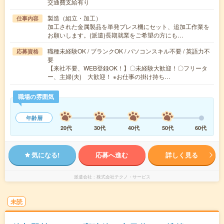
交通費支給有り
製造（組立・加工）
仕事内容
加工された金属製品を単発プレス機にセット、追加工作業を
お願いします。(派遣)長期就業をご希望の方にも…
職種未経験OK / ブランクOK / パソコンスキル不要 / 英語力不
応募資格
要
【来社不要、WEB登録OK！】〇未経験大歓迎！〇フリータ
ー、主婦(夫) 大歓迎！ ※お仕事の掛け持ち…
職場の雰囲気
年齢層
20代
30代
40代
50代
60代
気になる!
応募へ進む
詳しく見る
派遣会社
株式会社テクノ・サービス
未読