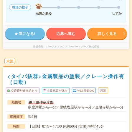
職場の様子
活気がある
しずか
気になる!
応募へ進む
詳しく見る
派遣会社
パーソルファクトリーパートナーズ株式会社
未読
<タイパ抜群>金属製品の塗装／クレーン操作有
（日勤）
交通費別途支給あり
土日祝日が休み
WEB登録OK
派遣
香川県仲多度郡
勤務地
多度津駅から---分／讃岐塩屋駅から---分／金蔵寺駅から---分
週5日
曜日頻度
【日勤】8:15～17:00 休憩60分 [実働]7時間45分
時間