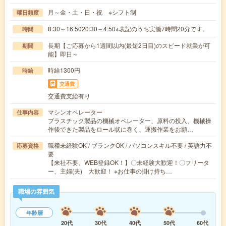
月～金・土・日・祝 ※シフト制
曜日頻度
8:30～16:5020:30～4:50※表記のうち実働7時間20分です。
時間
長期【ご応募から1週間以内(最短2日目)のスピード就業が可
期間
能】即日～
時給1300円
時給
交通費
交通費支給有り
マシンオペレーター
仕事内容
プラスチック製品の機械オペレーター、原料の投入、機械操
作後できた製品をロール状に巻く、運搬作業をお願…
職種未経験OK / ブランクOK / パソコンスキル不要 / 英語力不
応募資格
要
【来社不要、WEB登録OK！】〇未経験大歓迎！〇フリータ
ー、主婦(夫) 大歓迎！ ※お仕事の掛け持ち…
職場の雰囲気
年齢層
20代
30代
40代
50代
60代