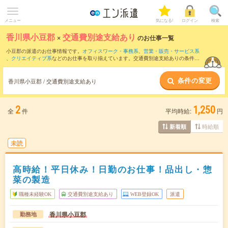
メニュー
気になる!
ログイン
検索
香川県小豆郡
×
交通費別途支給あり
のお仕事一覧
小豆郡の派遣のお仕事情報です。
オフィスワーク・事務系
、
営業・販売・サービス系
、
クリエイティブ系
などのお仕事を取り揃えています。交通費別途支給ありの条件の
他に、
職種未経験OK
、
友だちと一緒の応募OK
、
週4日勤務
などのこだわり条件も取り
揃えています。
条件の変更
香川県小豆郡 / 交通費別途支給あり
2
1,250
全
件
平均時給:
円
時給順
新着順
未読
高時給！平日休み！日勤のお仕事！品出し・惣
菜の製造
職種未経験OK
交通費別途支給あり
WEB登録OK
派遣
香川県小豆郡
勤務地