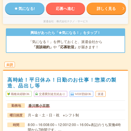
気になる!
応募へ進む
詳しく見る
派遣会社
株式会社テクノ・サービス
興味があったら「★気になる！」をタップ！
「気になる！」を押しておくと、派遣会社から
「面談確約」
や
「応募歓迎」
が届きます！
未読
高時給！平日休み！日勤のお仕事！惣菜の製
造、品出し等
職種未経験OK
交通費別途支給あり
WEB登録OK
派遣
香川県小豆郡
勤務地
月～金・土・日・祝 ※シフト制
曜日頻度
8:00～16:008:00～12:0012:00～16:00※表記のうち実働4時
時間
間から7時間です。…