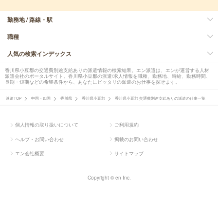
勤務地 / 路線・駅
職種
人気の検索インデックス
香川県小豆郡の交通費別途支給ありの派遣情報の検索結果。エン派遣は、エンが運営する人材
派遣会社のポータルサイト。香川県小豆郡の派遣/求人情報を職種、勤務地、時給、勤務時間、
長期・短期などの希望条件から、あなたにピッタリの派遣のお仕事を探せます。
派遣TOP
中国・四国
香川県
香川県小豆郡
香川県小豆郡 交通費別途支給ありの派遣の仕事一覧
個人情報の取り扱いについて
ご利用規約
ヘルプ・お問い合わせ
掲載のお問い合わせ
エン会社概要
サイトマップ
Copyright © en Inc.