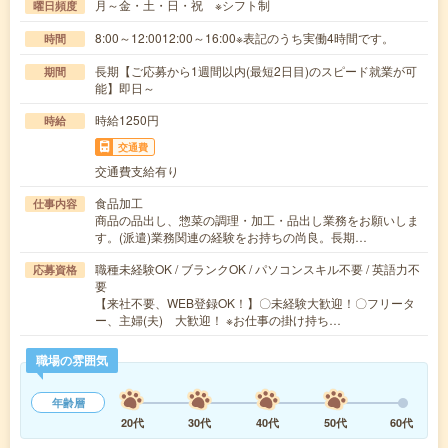
月～金・土・日・祝 ※シフト制
曜日頻度
8:00～12:0012:00～16:00※表記のうち実働4時間です。
時間
長期【ご応募から1週間以内(最短2日目)のスピード就業が可
期間
能】即日～
時給1250円
時給
交通費
交通費支給有り
食品加工
仕事内容
商品の品出し、惣菜の調理・加工・品出し業務をお願いしま
す。(派遣)業務関連の経験をお持ちの尚良。長期…
職種未経験OK / ブランクOK / パソコンスキル不要 / 英語力不
応募資格
要
【来社不要、WEB登録OK！】〇未経験大歓迎！〇フリータ
ー、主婦(夫) 大歓迎！ ※お仕事の掛け持ち…
職場の雰囲気
年齢層
20代
30代
40代
50代
60代