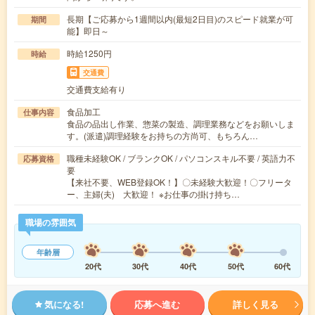
長期【ご応募から1週間以内(最短2日目)のスピード就業が可
期間
能】即日～
時給1250円
時給
交通費
交通費支給有り
食品加工
仕事内容
食品の品出し作業、惣菜の製造、調理業務などをお願いしま
す。(派遣)調理経験をお持ちの方尚可、もちろん…
職種未経験OK / ブランクOK / パソコンスキル不要 / 英語力不
応募資格
要
【来社不要、WEB登録OK！】〇未経験大歓迎！〇フリータ
ー、主婦(夫) 大歓迎！ ※お仕事の掛け持ち…
職場の雰囲気
年齢層
20代
30代
40代
50代
60代
気になる!
応募へ進む
詳しく見る