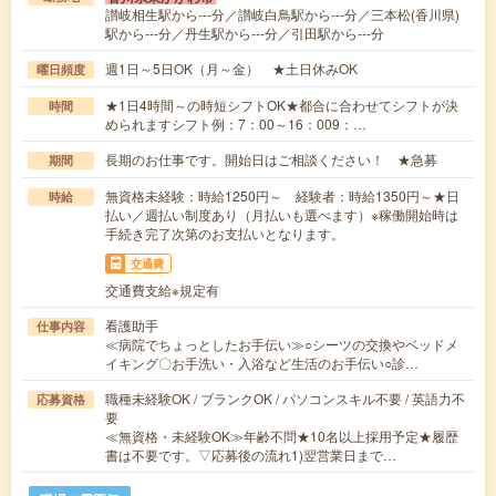
讃岐相生駅から---分／讃岐白鳥駅から---分／三本松(香川県)
駅から---分／丹生駅から---分／引田駅から---分
週1日～5日OK（月～金） ★土日休みOK
曜日頻度
★1日4時間～の時短シフトOK★都合に合わせてシフトが決
時間
められますシフト例：7：00～16：009：…
長期のお仕事です。開始日はご相談ください！ ★急募
期間
無資格未経験：時給1250円～ 経験者：時給1350円～★日
時給
払い／週払い制度あり（月払いも選べます）※稼働開始時は
手続き完了次第のお支払いとなります。
交通費
交通費支給※規定有
看護助手
仕事内容
≪病院でちょっとしたお手伝い≫○シーツの交換やベッドメ
イキング〇お手洗い・入浴など生活のお手伝い○診…
職種未経験OK / ブランクOK / パソコンスキル不要 / 英語力不
応募資格
要
≪無資格・未経験OK≫年齢不問★10名以上採用予定★履歴
書は不要です。▽応募後の流れ1)翌営業日まで…