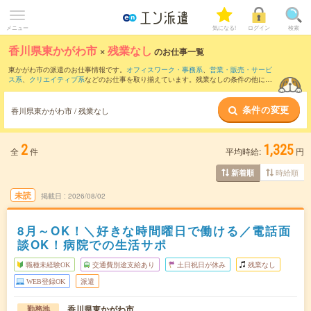
メニュー
気になる!
ログイン
検索
香川県東かがわ市
×
残業なし
のお仕事一覧
東かがわ市の派遣のお仕事情報です。
オフィスワーク・事務系
、
営業・販売・サービ
ス系
、
クリエイティブ系
などのお仕事を取り揃えています。残業なしの条件の他に、
交通費別途支給あり
、
職種未経験OK
、
友だちと一緒の応募OK
などのこだわり条件も
取り揃えています。
条件の変更
香川県東かがわ市 / 残業なし
2
1,325
全
件
平均時給:
円
時給順
新着順
未読
掲載日
2026/08/02
8月～OK！＼好きな時間曜日で働ける／電話面
談OK！病院での生活サポ
職種未経験OK
交通費別途支給あり
土日祝日が休み
残業なし
WEB登録OK
派遣
香川県東かがわ市
勤務地