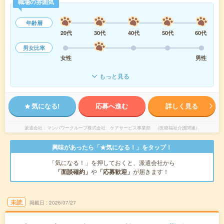
職場の雰囲気
年齢層
20代
30代
40代
50代
60代
男女比率
女性
男性
もっと見る
気になる!
応募へ進む
詳しく見る
派遣会社
マンパワーグループ株式会社 ケアサービス事業部 （医療福祉介護関連）
興味があったら「★気になる！」をタップ！
「気になる！」を押しておくと、派遣会社から
「面談確約」
や
「応募歓迎」
が届きます！
未読
掲載日
2026/07/27