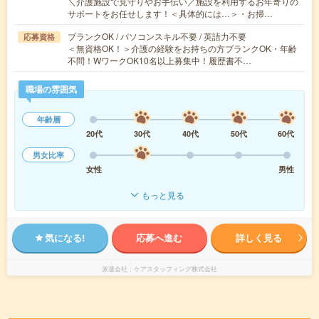
＼介護施設で見守りやお手伝い／施設を利用するお年寄りの
サポートをお任せします！＜具体的には…＞・お掃…
ブランクOK / パソコンスキル不要 / 英語力不要
応募資格
＜無資格OK！＞介護の経験をお持ちの方ブランクOK・年齢
不問！WワークOK10名以上募集中！履歴書不…
職場の雰囲気
年齢層
20代
30代
40代
50代
60代
男女比率
女性
男性
もっと見る
気になる!
応募へ進む
詳しく見る
派遣会社
ケアスタッフィング株式会社