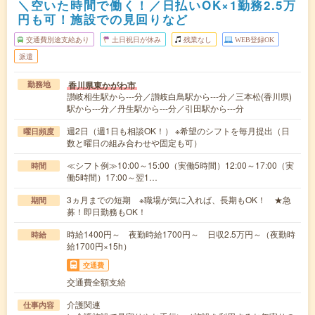
＼空いた時間で働く！／日払いOK×1勤務2.5万
円も可！施設での見回りなど
交通費別途支給あり
土日祝日が休み
残業なし
WEB登録OK
派遣
香川県東かがわ市
勤務地
讃岐相生駅から---分／讃岐白鳥駅から---分／三本松(香川県)
駅から---分／丹生駅から---分／引田駅から---分
週2日（週1日も相談OK！） ※希望のシフトを毎月提出（日
曜日頻度
数と曜日の組み合わせや固定も可）
≪シフト例≫10:00～15:00（実働5時間）12:00～17:00（実
時間
働5時間）17:00～翌1…
3ヵ月までの短期 ※職場が気に入れば、長期もOK！ ★急
期間
募！即日勤務もOK！
時給1400円～ 夜勤時給1700円～ 日収2.5万円～（夜勤時
時給
給1700円×15h）
交通費
交通費全額支給
介護関連
仕事内容